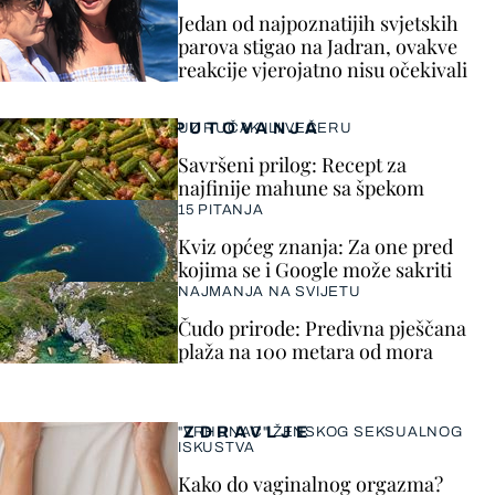
Jedan od najpoznatijih svjetskih
parova stigao na Jadran, ovakve
reakcije vjerojatno nisu očekivali
PUTOVANJA
UZ RUČAK ILI VEČERU
Savršeni prilog: Recept za
najfinije mahune sa špekom
15 PITANJA
Kviz općeg znanja: Za one pred
kojima se i Google može sakriti
NAJMANJA NA SVIJETU
Čudo prirode: Predivna pješčana
plaža na 100 metara od mora
ZDRAVLJE
"VRHUNAC" ŽENSKOG SEKSUALNOG
ISKUSTVA
Kako do vaginalnog orgazma?