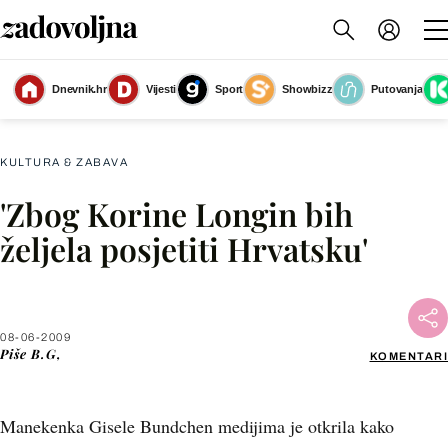
Dnevnik.hr
Vijesti
Sport
Showbizz
Putovanja
Slika nije dostupna
KULTURA & ZABAVA
'Zbog Korine Longin bih
Facebook
željela posjetiti Hrvatsku'
X
08-06-2009
WhatsApp
Piše
B.G,
KOMENTARI
Viber
Manekenka Gisele Bundchen medijima je otkrila kako