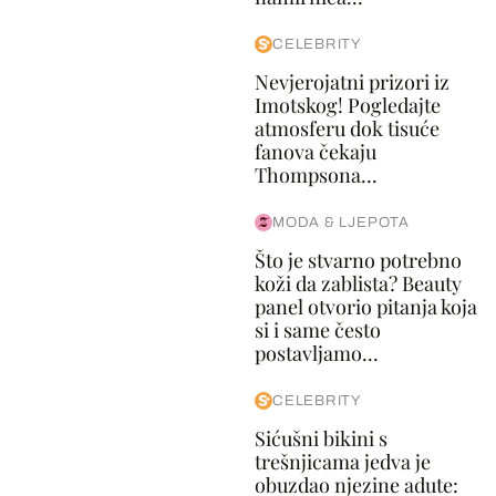
CELEBRITY
Nevjerojatni prizori iz
Imotskog! Pogledajte
atmosferu dok tisuće
fanova čekaju
Thompsona...
MODA & LJEPOTA
Što je stvarno potrebno
koži da zablista? Beauty
panel otvorio pitanja koja
si i same često
postavljamo...
CELEBRITY
Sićušni bikini s
trešnjicama jedva je
obuzdao njezine adute: