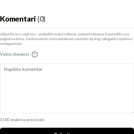
Komentari
(0)
Uključite se u raspravu – podijelite svoje mišljenje, postavite pitanja ili ponudite svoj
pogled na temu. Vaš komentar može potaknuti zanimljiv dijalog i obogatiti zajednicu
našeg portala.
Važna obavijest
!
1500 znakova preostalo