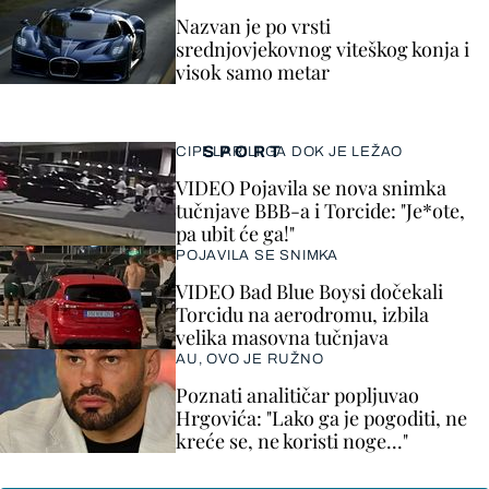
Nazvan je po vrsti
srednjovjekovnog viteškog konja i
visok samo metar
SPORT
CIPELARILI GA DOK JE LEŽAO
VIDEO Pojavila se nova snimka
tučnjave BBB-a i Torcide: "Je*ote,
pa ubit će ga!"
POJAVILA SE SNIMKA
VIDEO Bad Blue Boysi dočekali
Torcidu na aerodromu, izbila
velika masovna tučnjava
AU, OVO JE RUŽNO
Poznati analitičar popljuvao
Hrgovića: "Lako ga je pogoditi, ne
kreće se, ne koristi noge..."