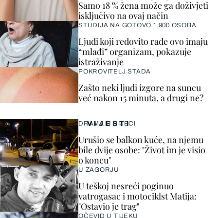
Samo 18 % žena može ga doživjeti
isključivo na ovaj način
STUDIJA NA GOTOVO 1.900 OSOBA
Ljudi koji redovito rade ovo imaju
“mlađi” organizam, pokazuje
istraživanje
POKROVITELJ STADA
Zašto neki ljudi izgore na suncu
već nakon 15 minuta, a drugi ne?
VIJESTI
DRAMA U RIJECI
Urušio se balkon kuće, na njemu
bile dvije osobe: "Život im je visio
o koncu"
U ZAGORJU
U teškoj nesreći poginuo
vatrogasac i motociklst Matija:
"Ostavio je trag"
OČEVID U TIJEKU