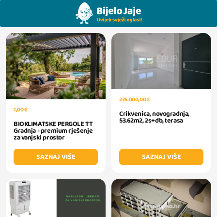
225.000,00 €
1,00 €
Crikvenica, novogradnja,
53.62m2, 2s+db, terasa
BIOKLIMATSKE PERGOLE TT
Gradnja - premium rješenje
za vanjski prostor
SAZNAJ VIŠE
SAZNAJ VIŠE