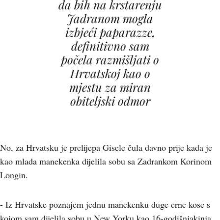
da bih na krstarenju
Jadranom mogla
izbjeći paparazze,
definitivno sam
počela razmišljati o
Hrvatskoj kao o
mjestu za miran
obiteljski odmor
No, za Hrvatsku je prelijepa Gisele čula davno prije kada je
kao mlada manekenka dijelila sobu sa Zadrankom Korinom
Longin.
- Iz Hrvatske poznajem jednu manekenku duge crne kose s
kojom sam dijelila sobu u New Yorku kao 16-godišnjakinja,