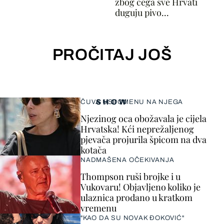
zbog čega sve Hrvati
duguju pivo...
PROČITAJ JOŠ
SHOW
ČUVA USPOMENU NA NJEGA
Njezinog oca obožavala je cijela
Hrvatska! Kći neprežaljenog
pjevača projurila špicom na dva
kotača
NADMAŠENA OČEKIVANJA
Thompson ruši brojke i u
Vukovaru! Objavljeno koliko je
ulaznica prodano u kratkom
vremenu
"KAO DA SU NOVAK ĐOKOVIĆ"