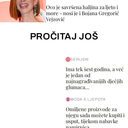
Ovo je savršena haljina za ljeto i
more - nosi je i Bojana Gregorić
Vejzović
PROČITAJ JOŠ
SERIJSKI
Ima tek šest godina, a već
je jedan od
najnagrađivanijih dječjih
glumaca...
MODA & LJEPOTA
Omiljene proizvode za
njegu sada možete kupiti i
usput, tijekom nabavke
namirnica...