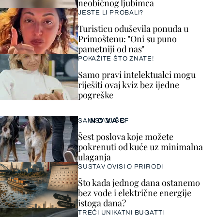
neobičnog ljubimca
JESTE LI PROBALI?
Turisticu oduševila ponuda u
Primoštenu: "Oni su puno
pametniji od nas"
POKAŽITE ŠTO ZNATE!
Samo pravi intelektualci mogu
riješiti ovaj kviz bez ijedne
pogreške
NOVAC
SAM SVOJ ŠEF
Šest poslova koje možete
pokrenuti od kuće uz minimalna
ulaganja
SUSTAV OVISI O PRIRODI
Što kada jednog dana ostanemo
bez vode i električne energije
istoga dana?
TREĆI UNIKATNI BUGATTI