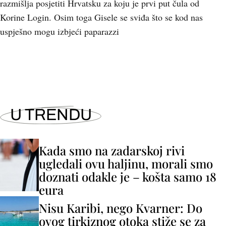
razmišlja posjetiti Hrvatsku za koju je prvi put čula od
Korine Login. Osim toga Gisele se sviđa što se kod nas
uspješno mogu izbjeći paparazzi
U TRENDU
Kada smo na zadarskoj rivi
ugledali ovu haljinu, morali smo
doznati odakle je – košta samo 18
eura
Nisu Karibi, nego Kvarner: Do
ovog tirkiznog otoka stiže se za