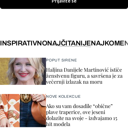
Prijavite se
INSPIRATIVNO
NAJČITANIJE
NAJKOMEN
POPUT SIRENE
Haljina Danijele Martinović ističe
ženstvenu figuru, a savršena je za
večernji izlazak na moru
NOVE KOLEKCIJE
Ako su vam dosadile “obične”
plave traperice, ove jeseni
dolazite na svoje - izdvajamo 15
hit modela