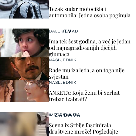
Težak sudar motocikla i
automobila: Jedna osoba poginula
TV
DALEKI GRAD
Ima tek šest godina, a već je jedan
od najnagrađivanijih dječjih
glumaca
NASLJEDNIK
Rade mu iza leđa, a on toga nije
svjestan
NASLJEDNIK
ANKETA: Koju ženu bi Serhat
trebao izabrati?
ZABAVA
IMPRESIVNO!
Scena iz Srbije fascinirala
društvene mreže! Pogledajte