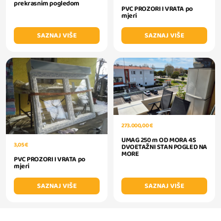
prekrasnim pogledom
PVC PROZORI I VRATA po
mjeri
SAZNAJ VIŠE
SAZNAJ VIŠE
273.000,00 €
UMAG 250 m OD MORA 4S
3,05 €
DVOETAŽNI STAN POGLED NA
MORE
PVC PROZORI I VRATA po
mjeri
SAZNAJ VIŠE
SAZNAJ VIŠE