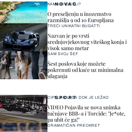
NOVAC
KAMO BI OTIŠLI?
O preseljenju u inozemstvo
razmišlja 9 od 10 Europljana
TREĆI UNIKATNI BUGATTI
Nazvan je po vrsti
srednjovjekovnog viteškog konja i
visok samo metar
SAM SVOJ ŠEF
Šest poslova koje možete
pokrenuti od kuće uz minimalna
ulaganja
SPORT
CIPELARILI GA DOK JE LEŽAO
VIDEO Pojavila se nova snimka
tučnjave BBB-a i Torcide: "Je*ote,
pa ubit će ga!"
DRAMATIČAN PREOKRET