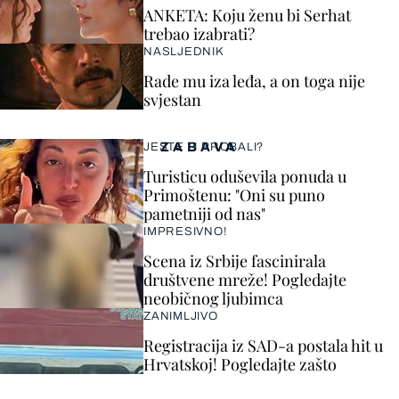
ANKETA: Koju ženu bi Serhat
trebao izabrati?
NASLJEDNIK
Rade mu iza leđa, a on toga nije
svjestan
ZABAVA
JESTE LI PROBALI?
Turisticu oduševila ponuda u
Primoštenu: "Oni su puno
pametniji od nas"
IMPRESIVNO!
Scena iz Srbije fascinirala
društvene mreže! Pogledajte
neobičnog ljubimca
ZANIMLJIVO
Registracija iz SAD-a postala hit u
Hrvatskoj! Pogledajte zašto