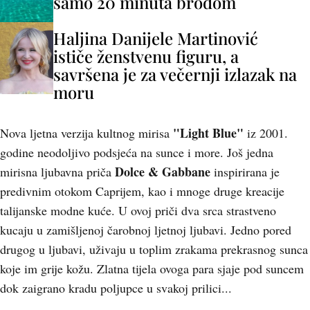
samo 20 minuta brodom
Haljina Danijele Martinović
ističe ženstvenu figuru, a
savršena je za večernji izlazak na
moru
"Light Blue"
Nova ljetna verzija kultnog mirisa
iz 2001.
godine neodoljivo podsjeća na sunce i more. Još jedna
Dolce & Gabbane
mirisna ljubavna priča
inspirirana je
predivnim otokom Caprijem, kao i mnoge druge kreacije
talijanske modne kuće. U ovoj priči dva srca strastveno
kucaju u zamišljenoj čarobnoj ljetnoj ljubavi. Jedno pored
drugog u ljubavi, uživaju u toplim zrakama prekrasnog sunca
koje im grije kožu. Zlatna tijela ovoga para sjaje pod suncem
dok zaigrano kradu poljupce u svakoj prilici...