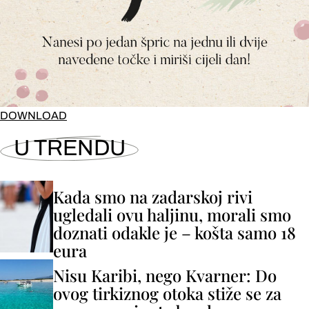
DOWNLOAD
U TRENDU
Kada smo na zadarskoj rivi
ugledali ovu haljinu, morali smo
doznati odakle je – košta samo 18
eura
Nisu Karibi, nego Kvarner: Do
ovog tirkiznog otoka stiže se za