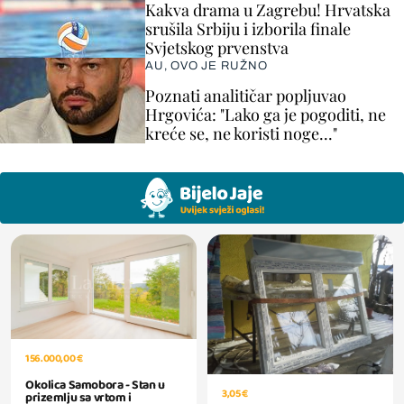
Kakva drama u Zagrebu! Hrvatska
srušila Srbiju i izborila finale
Svjetskog prvenstva
AU, OVO JE RUŽNO
Poznati analitičar popljuvao
Hrgovića: "Lako ga je pogoditi, ne
kreće se, ne koristi noge..."
156.000,00 €
Okolica Samobora - Stan u
3,05 €
prizemlju sa vrtom i