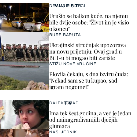
VIJESTI
DRAMA U RIJECI
Urušio se balkon kuće, na njemu
bile dvije osobe: "Život im je visio
o koncu"
BURE BARUTA
Ukrajinski stručnjak upozorava
na novu prijetnju: Ovaj grad u
BiH-u bi mogao biti žarište
STIŽU NOVE VRUĆINE
Plovila čekaju, s dna izviru čuda:
"Nekad sam se tu kupao, sad
igram nogomet"
TV
DALEKI GRAD
Ima tek šest godina, a već je jedan
od najnagrađivanijih dječjih
glumaca
NASLJEDNIK