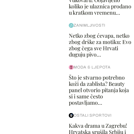
Vukovaru! Objavljeno
koliko je ulaznica prodano
u kratkom vremenu...
ZANIMLJIVOSTI
Netko zbog ćevapa, netko
zbog drške za motiku: Evo
zbog čega sve Hrvati
duguju pivo...
MODA & LJEPOTA
Što je stvarno potrebno
koži da zablista? Beauty
panel otvorio pitanja koja
si i same često
postavljamo...
OSTALI SPORTOVI
Kakva drama u Zagrebu!
Hrvatska srušila Srbiju i