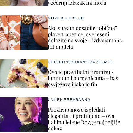
večernji izlazak na moru
NOVE KOLEKCIJE
Ako su vam dosadile “obične”
plave traperice, ove jeseni
dolazite na svoje - izdvajamo 15
hit modela
PREJEDNOSTAVNO ZA SLOŽITI
Ovo je pravi ljetni tiramisu s
limunom i borovnicama – baš
osvježava i jako je fin
UVIJEK PREKRASNA
Prozirno može izgledati
elegantno i profinjeno – ova
haljina Jelene Rozge najbolji je
dokaz