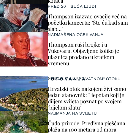
kotača
PRED 20 TISUĆA LJUDI
Thompson izazvao ovacije već na
početku koncerta: "Što ću kad sam
slab..."
NADMAŠENA OČEKIVANJA
Thompson ruši brojke i u
Vukovaru! Objavljeno koliko je
ulaznica prodano u kratkom
vremenu
PUTOVANJA
UŽIVANJE NA "PRIVATNOM" OTOKU
Hrvatski otok na kojem živi samo
jedan stanovnik: Ljepotan koji je
diljem svijeta poznat po svojem
"bijelom zlatu"
NAJMANJA NA SVIJETU
Čudo prirode: Predivna pješčana
plaža na 100 metara od mora