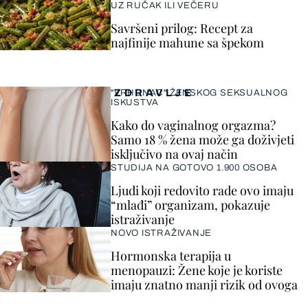
UZ RUČAK ILI VEČERU
Savršeni prilog: Recept za
najfinije mahune sa špekom
ZDRAVLJE
"VRHUNAC" ŽENSKOG SEKSUALNOG
ISKUSTVA
Kako do vaginalnog orgazma?
Samo 18 % žena može ga doživjeti
isključivo na ovaj način
STUDIJA NA GOTOVO 1.900 OSOBA
Ljudi koji redovito rade ovo imaju
“mlađi” organizam, pokazuje
istraživanje
NOVO ISTRAŽIVANJE
Hormonska terapija u
menopauzi: Žene koje je koriste
imaju znatno manji rizik od ovoga