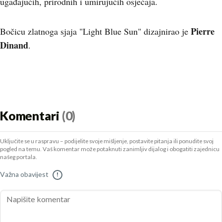
ugađajućih, prirodnih i umirujućih osjećaja.
Pierre
Bočicu zlatnoga sjaja "Light Blue Sun" dizajnirao je
Dinand
.
Komentari
(0)
Uključite se u raspravu – podijelite svoje mišljenje, postavite pitanja ili ponudite svoj
pogled na temu. Vaš komentar može potaknuti zanimljiv dijalog i obogatiti zajednicu
našeg portala.
Važna obavijest
!