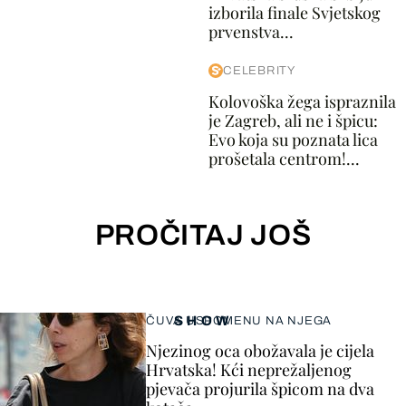
izborila finale Svjetskog
prvenstva...
CELEBRITY
Kolovoška žega ispraznila
je Zagreb, ali ne i špicu:
Evo koja su poznata lica
prošetala centrom!...
PROČITAJ JOŠ
SHOW
ČUVA USPOMENU NA NJEGA
Njezinog oca obožavala je cijela
Hrvatska! Kći neprežaljenog
pjevača projurila špicom na dva