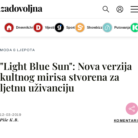
Dnevnik.hr
Vijesti
Sport
Showbizz
Putovanja
Dolce & Gabbana toaletna voda 'Light Blue Sun'
(Foto: Dolce & Gabbana)
MODA & LJEPOTA
"Light Blue Sun": Nova verzija
Facebook
kultnog mirisa stvorena za
ljetnu uživanciju
X
WhatsApp
12-03-2019
Piše
K.B.
KOMENTARI
Viber