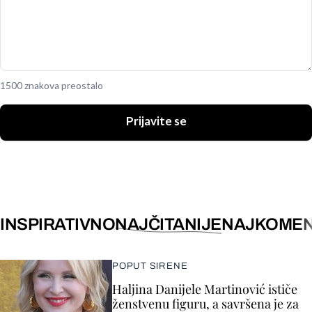
1500 znakova preostalo
Prijavite se
INSPIRATIVNO
NAJČITANIJE
NAJKOMEN
POPUT SIRENE
Haljina Danijele Martinović ističe
ženstvenu figuru, a savršena je za