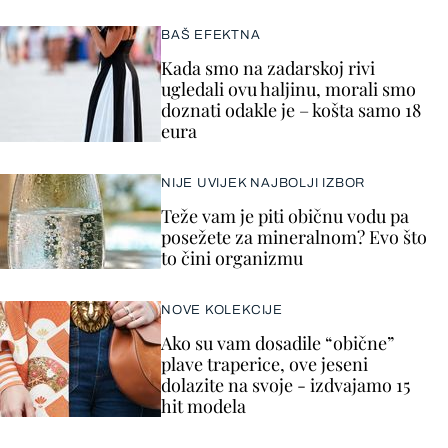
BAŠ EFEKTNA
Kada smo na zadarskoj rivi
ugledali ovu haljinu, morali smo
doznati odakle je – košta samo 18
eura
NIJE UVIJEK NAJBOLJI IZBOR
Teže vam je piti običnu vodu pa
posežete za mineralnom? Evo što
to čini organizmu
NOVE KOLEKCIJE
Ako su vam dosadile “obične”
plave traperice, ove jeseni
dolazite na svoje - izdvajamo 15
hit modela