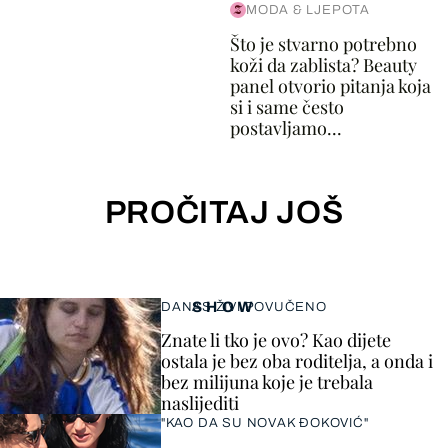
MODA & LJEPOTA
Što je stvarno potrebno
koži da zablista? Beauty
panel otvorio pitanja koja
si i same često
postavljamo...
PROČITAJ JOŠ
SHOW
DANAS ŽIVI POVUČENO
Znate li tko je ovo? Kao dijete
ostala je bez oba roditelja, a onda i
bez milijuna koje je trebala
naslijediti
"KAO DA SU NOVAK ĐOKOVIĆ"