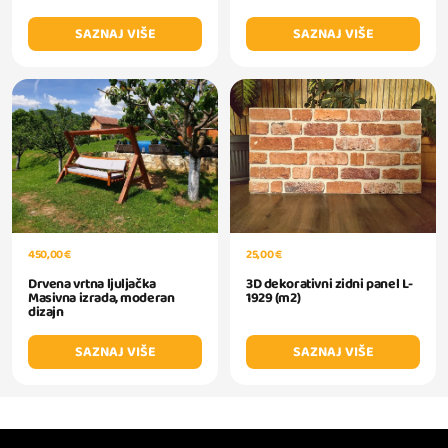
SAZNAJ VIŠE
SAZNAJ VIŠE
450,00 €
25,00 €
Drvena vrtna ljuljačka
3D dekorativni zidni panel L-
Masivna izrada, moderan
1929 (m2)
dizajn
SAZNAJ VIŠE
SAZNAJ VIŠE