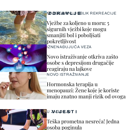
ZDRAVLJE
NAJSIGURNIJI OBLIK REKREACIJE
Vježbe za koljeno u moru: 5
sigurnih vježbi koje mogu
smanjiti bol i poboljšati
pokretljivost
IZNENAĐUJUĆA VEZA
Novo istraživanje otkriva zašto
osobe s depresijom drugačije
reagiraju na lajkove
NOVO ISTRAŽIVANJE
Hormonska terapija u
menopauzi: Žene koje je koriste
imaju znatno manji rizik od ovoga
VIJESTI
U ZAGORJU
Teška prometna nesreća! Jedna
osoba poginula