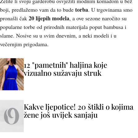
Želite li svoju garderobu osvježiti modnim komadom u bež
torba
boji, predlažemo vam da to bude
. U trgovinama smo
20 lijepih modela
pronašli čak
, a ove sezone naročito su
popularne torbe od prirodnih materijala poput bambusa i
slame. Nosive su u svim dnevnim, a neki modeli i u
večernjim prigodama.
12 "pametnih" haljina koje
vizualno sužavaju struk
Kakve ljepotice! 20 štikli o kojima
žene još uvijek sanjaju