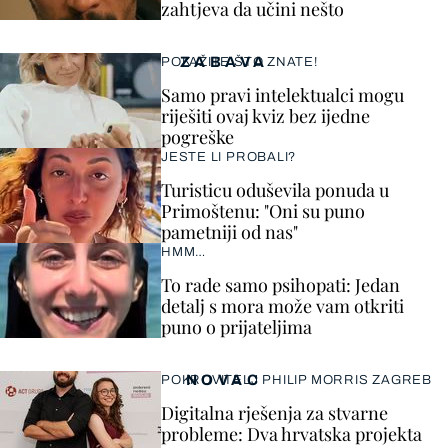
zahtjeva da učini nešto
ZABAVA
POKAŽITE ŠTO ZNATE!
Samo pravi intelektualci mogu
riješiti ovaj kviz bez ijedne
pogreške
JESTE LI PROBALI?
Turisticu oduševila ponuda u
Primoštenu: "Oni su puno
pametniji od nas"
HMM…
To rade samo psihopati: Jedan
detalj s mora može vam otkriti
puno o prijateljima
NOVAC
POKROVITELJ PHILIP MORRIS ZAGREB
Digitalna rješenja za stvarne
probleme: Dva hrvatska projekta