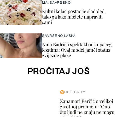
MA, SAVRŠENO!
Kultni kolač postao je sladoled,
tako ga lako možete napraviti
sami
SAVRŠENO LASKA
Nina Badrić i spektakl od kupaćeg
kostima: Ovaj model jamči status
zvijezde plaže
PROČITAJ JOŠ
CELEBRITY
Žanamari Perčić o velikoj
životnoj promjeni: "Ono
što ljudi ne znaju ne mogu