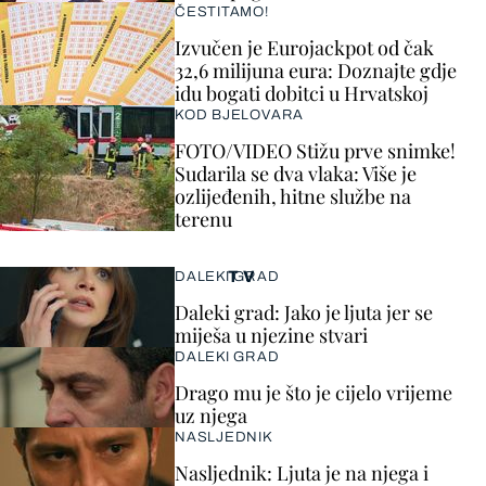
ČESTITAMO!
Izvučen je Eurojackpot od čak
32,6 milijuna eura: Doznajte gdje
idu bogati dobitci u Hrvatskoj
KOD BJELOVARA
FOTO/VIDEO Stižu prve snimke!
Sudarila se dva vlaka: Više je
ozlijeđenih, hitne službe na
terenu
TV
DALEKI GRAD
Daleki grad: Jako je ljuta jer se
miješa u njezine stvari
DALEKI GRAD
Drago mu je što je cijelo vrijeme
uz njega
NASLJEDNIK
Nasljednik: Ljuta je na njega i