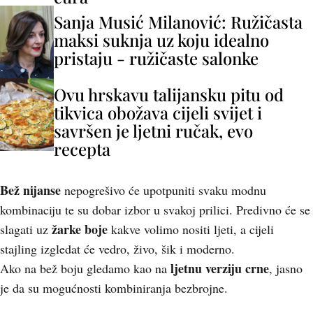
Sanja Musić Milanović: Ružičasta
maksi suknja uz koju idealno
pristaju - ružičaste salonke
Ovu hrskavu talijansku pitu od
tikvica obožava cijeli svijet i
savršen je ljetni ručak, evo
recepta
Bež nijanse
nepogrešivo će upotpuniti svaku modnu
kombinaciju te su dobar izbor u svakoj prilici. Predivno će se
žarke boje
slagati uz
kakve volimo nositi ljeti, a cijeli
stajling izgledat će vedro, živo, šik i moderno.
ljetnu verziju crne
Ako na bež boju gledamo kao na
, jasno
je da su mogućnosti kombiniranja bezbrojne.