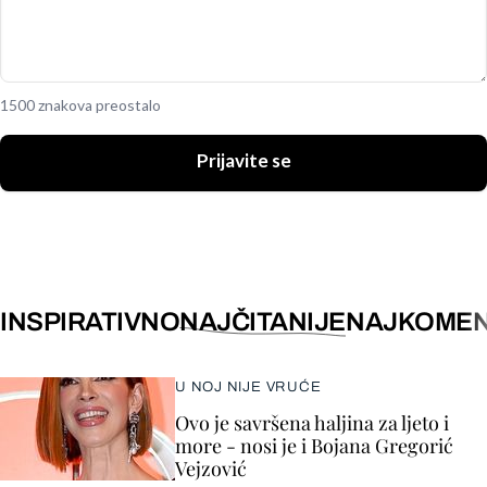
1500 znakova preostalo
Prijavite se
INSPIRATIVNO
NAJČITANIJE
NAJKOMEN
U NOJ NIJE VRUĆE
Ovo je savršena haljina za ljeto i
more - nosi je i Bojana Gregorić
Vejzović