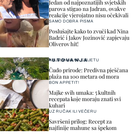
Jedan od najpoznatijih svjetskih
parova stigao na Jadran, ovakve
reakcije vjerojatno nisu očekivali
SAMO DOBRA PISMA
Poslušajte kako to zvuči kad Nina
Badrić i Jakov Jozinović zapjevaju
Oliverov hit!
PUTOVANJA
NAJMANJA NA SVIJETU
Čudo prirode: Predivna pješčana
plaža na 100 metara od mora
BON APPETIT!
Majke svih umaka: 5 kultnih
recepata koje moraju znati svi
kuhari
UZ RUČAK ILI VEČERU
Savršeni prilog: Recept za
najfinije mahune sa špekom