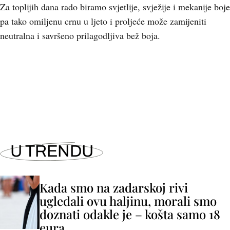
Za toplijih dana rado biramo svjetlije, svježije i mekanije boje
pa tako omiljenu crnu u ljeto i proljeće može zamijeniti
neutralna i savršeno prilagodljiva bež boja.
+
18
U TRENDU
Kada smo na zadarskoj rivi
ugledali ovu haljinu, morali smo
doznati odakle je – košta samo 18
eura