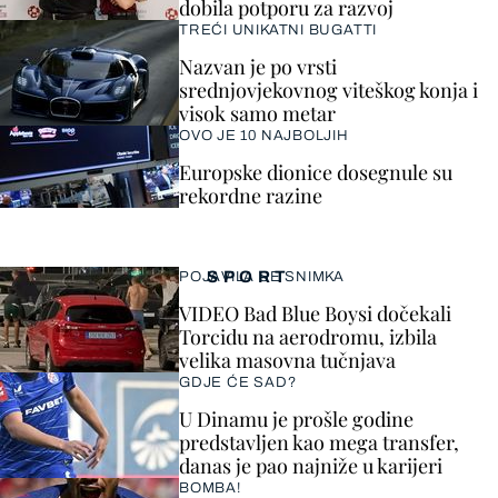
dobila potporu za razvoj
TREĆI UNIKATNI BUGATTI
Nazvan je po vrsti
srednjovjekovnog viteškog konja i
visok samo metar
OVO JE 10 NAJBOLJIH
Europske dionice dosegnule su
rekordne razine
SPORT
POJAVILA SE SNIMKA
VIDEO Bad Blue Boysi dočekali
Torcidu na aerodromu, izbila
velika masovna tučnjava
GDJE ĆE SAD?
U Dinamu je prošle godine
predstavljen kao mega transfer,
danas je pao najniže u karijeri
BOMBA!