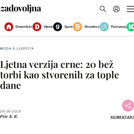
Bež torba savršeno će upotpuniti garderobu za proljeće i ljeto
(Foto: Getty
Dnevnik.hr
Vijesti
Sport
Showbizz
Putovanja
Images)
MODA & LJEPOTA
Ljetna verzija crne: 20 bež
Facebook
torbi kao stvorenih za tople
dane
X
WhatsApp
28-05-2019
Piše
K.B.
KOMENTARI
Viber