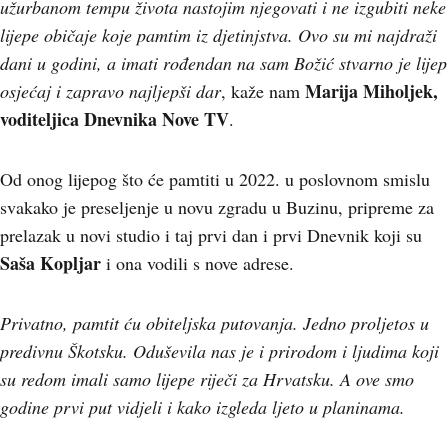
užurbanom tempu života nastojim njegovati i ne izgubiti neke
lijepe običaje koje pamtim iz djetinjstva. Ovo su mi najdraži
dani u godini, a imati rođendan na sam Božić stvarno je lijep
Marija Miholjek,
osjećaj i zapravo najljepši dar
, kaže nam
voditeljica Dnevnika Nove TV
.
Od onog lijepog što će pamtiti u 2022. u poslovnom smislu
svakako je preseljenje u novu zgradu u Buzinu, pripreme za
prelazak u novi studio i taj prvi dan i prvi Dnevnik koji su
Saša Kopljar
i ona vodili s nove adrese.
Privatno, pamtit ću obiteljska putovanja. Jedno proljetos u
predivnu Škotsku. Oduševila nas je i prirodom i ljudima koji
su redom imali samo lijepe riječi za Hrvatsku. A ove smo
godine prvi put vidjeli i kako izgleda ljeto u planinama.