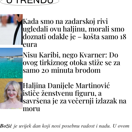
U TRENDU
Kada smo na zadarskoj rivi
ugledali ovu haljinu, morali smo
doznati odakle je – košta samo 18
eura
Nisu Karibi, nego Kvarner: Do
ovog tirkiznog otoka stiže se za
samo 20 minuta brodom
Haljina Danijele Martinović
ističe ženstvenu figuru, a
savršena je za večernji izlazak na
moru
Božić
je uvijek dan koji nosi posebnu radost i nadu. U ovom