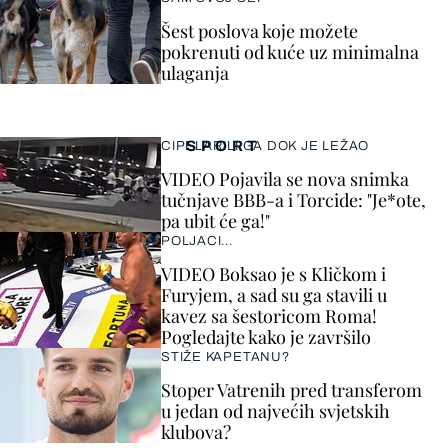
Šest poslova koje možete
pokrenuti od kuće uz minimalna
ulaganja
SPORT
CIPELARILI GA DOK JE LEŽAO
VIDEO Pojavila se nova snimka
tučnjave BBB-a i Torcide: "Je*ote,
pa ubit će ga!"
POLJACI...
VIDEO Boksao je s Kličkom i
Furyjem, a sad su ga stavili u
kavez sa šestoricom Roma!
Pogledajte kako je završilo
STIŽE KAPETANU?
Stoper Vatrenih pred transferom
u jedan od najvećih svjetskih
klubova?