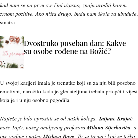
kad nam se na prvu sve čini užasno, znaju uroditi barem
zrnom pozitive. Ako ništa drugo, budu nam škola za ubuduće
,
smatra.
Dvostruko poseban dan: Kakve
su osobe rođene na Božić?
U svojoj karijeri imala je trenutke koji su za nju bili posebno
emotivni, naročito kada je gledateljima trebala priopćiti vijest
koja je i u nju osobno pogodila.
Najteže je bilo oprostiti se od naših kolega.
Tatjane Kraja
č,
naše Tajči, našeg omiljenog profesora
Milana
Sijerkovića
, a
ove godine i našeg
Mislava Bage
. To su trenuci koji se teško