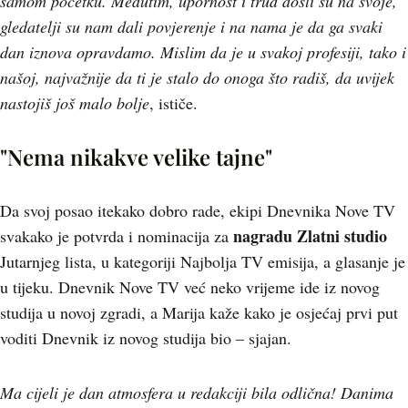
samom početku. Međutim, upornost i trud došli su na svoje,
gledatelji su nam dali povjerenje i na nama je da ga svaki
dan iznova opravdamo. Mislim da je u svakoj profesiji, tako i
našoj, najvažnije da ti je stalo do onoga što radiš, da uvijek
nastojiš još malo bolje
, ističe.
"Nema nikakve velike tajne"
Da svoj posao itekako dobro rade, ekipi Dnevnika Nove TV
nagradu Zlatni studio
svakako je potvrda i nominacija za
Jutarnjeg lista, u kategoriji Najbolja TV emisija, a glasanje je
u tijeku. Dnevnik Nove TV već neko vrijeme ide iz novog
studija u novoj zgradi, a Marija kaže kako je osjećaj prvi put
voditi Dnevnik iz novog studija bio – sjajan.
Ma cijeli je dan atmosfera u redakciji bila odlična! Danima