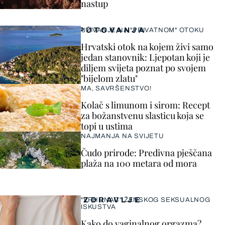
nastup
PUTOVANJA
UŽIVANJE NA "PRIVATNOM" OTOKU
Hrvatski otok na kojem živi samo
jedan stanovnik: Ljepotan koji je
diljem svijeta poznat po svojem
"bijelom zlatu"
MA, SAVRŠENSTVO!
Kolač s limunom i sirom: Recept
za božanstvenu slasticu koja se
topi u ustima
NAJMANJA NA SVIJETU
Čudo prirode: Predivna pješčana
plaža na 100 metara od mora
ZDRAVLJE
"VRHUNAC" ŽENSKOG SEKSUALNOG
ISKUSTVA
Kako do vaginalnog orgazma?