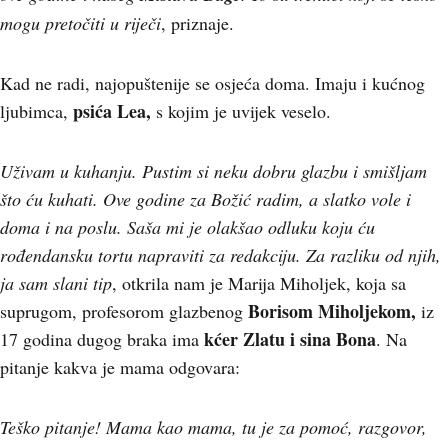
mogu pretočiti u riječi
, priznaje.
Kad ne radi, najopuštenije se osjeća doma. Imaju i kućnog
psića Lea,
ljubimca,
s kojim je uvijek veselo.
Uživam u kuhanju. Pustim si neku dobru glazbu i smišljam
što ću kuhati. Ove godine za Božić radim, a slatko vole i
doma i na poslu. Saša mi je olakšao odluku koju ću
rođendansku tortu napraviti za redakciju. Za razliku od njih,
ja sam slani tip
, otkrila nam je Marija Miholjek, koja sa
Borisom Miholjekom,
suprugom, profesorom glazbenog
iz
kćer Zlatu i sina Bona
17 godina dugog braka ima
. Na
pitanje kakva je mama odgovara:
Teško pitanje! Mama kao mama, tu je za pomoć, razgovor,