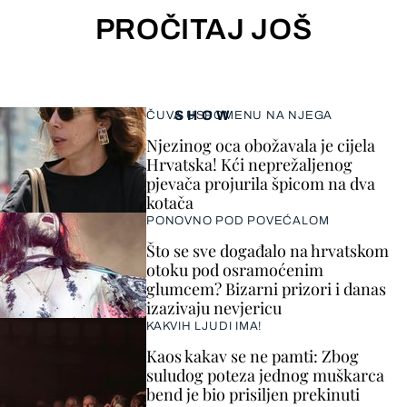
PROČITAJ JOŠ
SHOW
ČUVA USPOMENU NA NJEGA
Njezinog oca obožavala je cijela
Hrvatska! Kći neprežaljenog
pjevača projurila špicom na dva
kotača
PONOVNO POD POVEĆALOM
Što se sve događalo na hrvatskom
otoku pod osramoćenim
glumcem? Bizarni prizori i danas
izazivaju nevjericu
KAKVIH LJUDI IMA!
Kaos kakav se ne pamti: Zbog
suludog poteza jednog muškarca
bend je bio prisiljen prekinuti