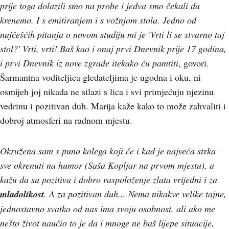
prije toga dolazili smo na probe i jedva smo čekali da
krenemo. I s emitiranjem i s vožnjom stola. Jedno od
najčešćih pitanja o novom studiju mi je 'Vrti li se stvarno taj
stol?' Vrti, vrti! Baš kao i onaj prvi Dnevnik prije 17 godina,
i prvi Dnevnik iz nove zgrade itekako ću pamtiti
, govori.
Šarmantna voditeljica gledateljima je ugodna i oku, ni
osmijeh joj nikada ne silazi s lica i svi primjećuju njezinu
vedrinu i pozitivan duh. Marija kaže kako to može zahvaliti i
dobroj atmosferi na radnom mjestu.
Okružena sam s puno kolega koji će i kad je najveća strka
sve okrenuti na humor (Saša Kopljar na prvom mjestu), a
kažu da su pozitiva i dobro raspoloženje zlata vrijedni i za
mladolikost
. A za pozitivan duh... Nema nikakve velike tajne,
jednostavno svatko od nas ima svoju osobnost, ali ako me
nešto život naučio to je da i mnoge ne baš lijepe situacije,