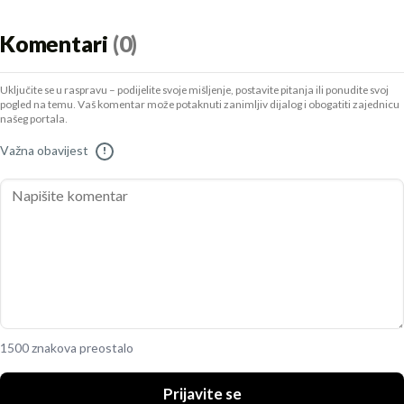
Komentari
(0)
Uključite se u raspravu – podijelite svoje mišljenje, postavite pitanja ili ponudite svoj
pogled na temu. Vaš komentar može potaknuti zanimljiv dijalog i obogatiti zajednicu
našeg portala.
Važna obavijest
!
1500 znakova preostalo
Prijavite se