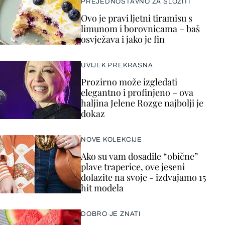
PREJEDNOSTAVNO ZA SLOŽITI
Ovo je pravi ljetni tiramisu s
limunom i borovnicama – baš
osvježava i jako je fin
UVIJEK PREKRASNA
Prozirno može izgledati
elegantno i profinjeno – ova
haljina Jelene Rozge najbolji je
dokaz
NOVE KOLEKCIJE
Ako su vam dosadile “obične”
plave traperice, ove jeseni
dolazite na svoje - izdvajamo 15
hit modela
DOBRO JE ZNATI