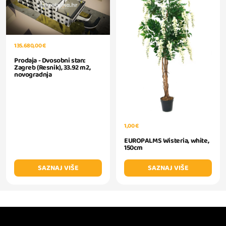
135.680,00 €
Prodaja - Dvosobni stan:
Zagreb (Resnik), 33.92 m2,
novogradnja
1,00 €
EUROPALMS Wisteria, white,
150cm
SAZNAJ VIŠE
SAZNAJ VIŠE