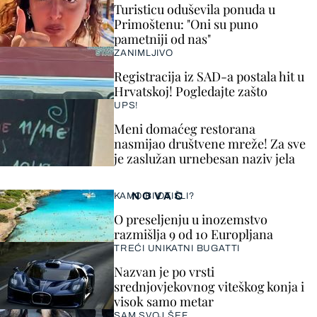
Turisticu oduševila ponuda u
Primoštenu: "Oni su puno
pametniji od nas"
ZANIMLJIVO
Registracija iz SAD-a postala hit u
Hrvatskoj! Pogledajte zašto
UPS!
Meni domaćeg restorana
nasmijao društvene mreže! Za sve
je zaslužan urnebesan naziv jela
NOVAC
KAMO BI OTIŠLI?
O preseljenju u inozemstvo
razmišlja 9 od 10 Europljana
TREĆI UNIKATNI BUGATTI
Nazvan je po vrsti
srednjovjekovnog viteškog konja i
visok samo metar
SAM SVOJ ŠEF