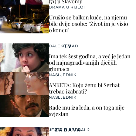
(71) u Slavoniji
DRAMA U RIJECI
Urušio se balkon kuće, na njemu
bile dvije osobe: "Život im je visio
o koncu"
TV
DALEKI GRAD
Ima tek šest godina, a već je jedan
od najnagrađivanijih dječjih
glumaca
NASLJEDNIK
ANKETA: Koju ženu bi Serhat
trebao izabrati?
NASLJEDNIK
Rade mu iza leđa, a on toga nije
svjestan
ZABAVA
JESTE LI PROBALI?