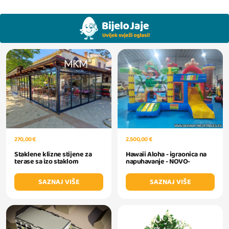
270,00 €
2.500,00 €
Staklene klizne stijene za
Hawaii Aloha - igraonica na
terase sa izo staklom
napuhavanje - NOVO-
SAZNAJ VIŠE
SAZNAJ VIŠE