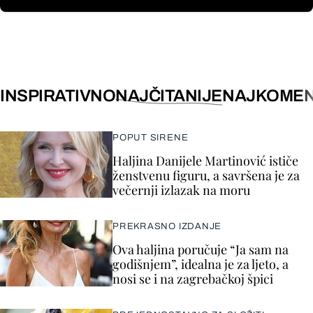
INSPIRATIVNO
NAJČITANIJE
NAJKOMEN
POPUT SIRENE
Haljina Danijele Martinović ističe
ženstvenu figuru, a savršena je za
večernji izlazak na moru
PREKRASNO IZDANJE
Ova haljina poručuje “Ja sam na
godišnjem”, idealna je za ljeto, a
nosi se i na zagrebačkoj špici