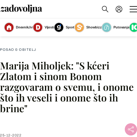
Dnevnik.hr
Vijesti
Sport
Showbizz
Putovanja
Marija Miholjek
(Foto: Cropix)
POSAO & OBITELJ
Marija Miholjek: "S kćeri
Facebook
Zlatom i sinom Bonom
razgovaram o svemu, i onome
X
što ih veseli i onome što ih
brine"
WhatsApp
Viber
25-12-2022