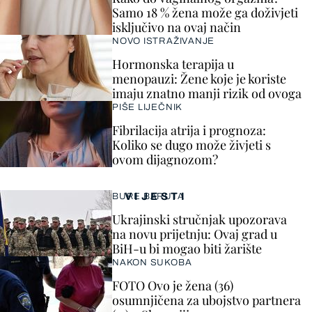
Samo 18 % žena može ga doživjeti
isključivo na ovaj način
NOVO ISTRAŽIVANJE
Hormonska terapija u
menopauzi: Žene koje je koriste
imaju znatno manji rizik od ovoga
PIŠE LIJEČNIK
Fibrilacija atrija i prognoza:
Koliko se dugo može živjeti s
ovom dijagnozom?
VIJESTI
BURE BARUTA
Ukrajinski stručnjak upozorava
na novu prijetnju: Ovaj grad u
BiH-u bi mogao biti žarište
NAKON SUKOBA
FOTO Ovo je žena (36)
osumnjičena za ubojstvo partnera