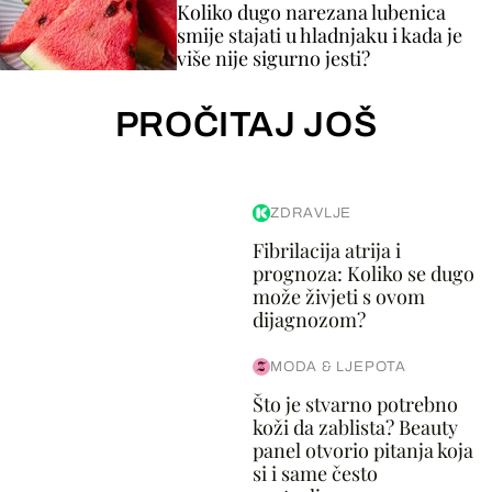
Koliko dugo narezana lubenica
smije stajati u hladnjaku i kada je
više nije sigurno jesti?
PROČITAJ JOŠ
ZDRAVLJE
Fibrilacija atrija i
prognoza: Koliko se dugo
može živjeti s ovom
dijagnozom?
MODA & LJEPOTA
Što je stvarno potrebno
koži da zablista? Beauty
panel otvorio pitanja koja
si i same često