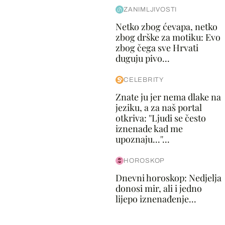
ZANIMLJIVOSTI
Netko zbog ćevapa, netko
zbog drške za motiku: Evo
zbog čega sve Hrvati
duguju pivo...
CELEBRITY
Znate ju jer nema dlake na
jeziku, a za naš portal
otkriva: ''Ljudi se često
iznenade kad me
upoznaju...''...
HOROSKOP
Dnevni horoskop: Nedjelja
donosi mir, ali i jedno
lijepo iznenađenje...