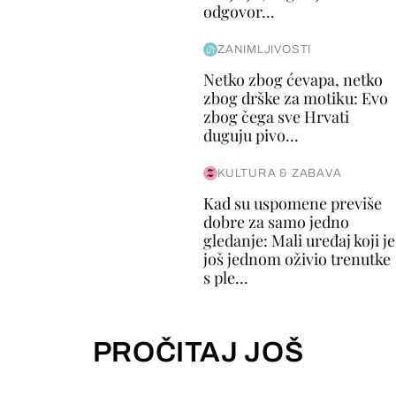
odgovor...
ZANIMLJIVOSTI
Netko zbog ćevapa, netko
zbog drške za motiku: Evo
zbog čega sve Hrvati
duguju pivo...
KULTURA & ZABAVA
Kad su uspomene previše
dobre za samo jedno
gledanje: Mali uređaj koji je
još jednom oživio trenutke
s ple...
PROČITAJ JOŠ