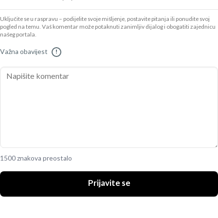
Uključite se u raspravu – podijelite svoje mišljenje, postavite pitanja ili ponudite svoj
pogled na temu. Vaš komentar može potaknuti zanimljiv dijalog i obogatiti zajednicu
našeg portala.
Važna obavijest
!
1500 znakova preostalo
Prijavite se