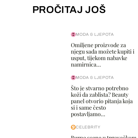
PROČITAJ JOŠ
MODA & LJEPOTA
Omiljene proizvode za
njegu sada možete kupiti i
usput, tijekom nabavke
namirnica...
MODA & LJEPOTA
Što je stvarno potrebno
koži da zablista? Beauty
panel otvorio pitanja koja
si i same često
postavljamo...
CELEBRITY
Burne scene u trgovačkom