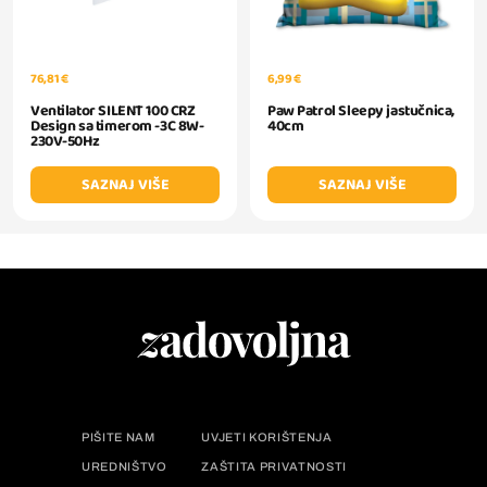
76,81 €
6,99 €
Ventilator SILENT 100 CRZ
Paw Patrol Sleepy jastučnica,
Design sa timerom -3C 8W-
40cm
230V-50Hz
SAZNAJ VIŠE
SAZNAJ VIŠE
PIŠITE NAM
UVJETI KORIŠTENJA
UREDNIŠTVO
ZAŠTITA PRIVATNOSTI