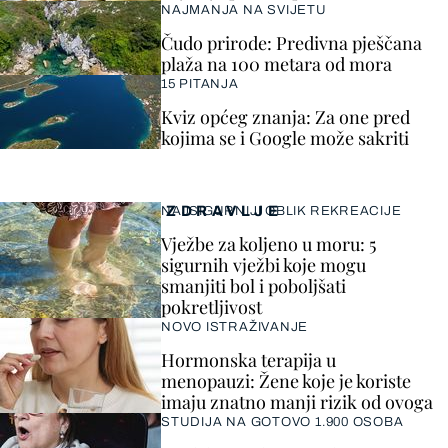
NAJMANJA NA SVIJETU
Čudo prirode: Predivna pješčana
plaža na 100 metara od mora
15 PITANJA
Kviz općeg znanja: Za one pred
kojima se i Google može sakriti
ZDRAVLJE
NAJSIGURNIJI OBLIK REKREACIJE
Vježbe za koljeno u moru: 5
sigurnih vježbi koje mogu
smanjiti bol i poboljšati
pokretljivost
NOVO ISTRAŽIVANJE
Hormonska terapija u
menopauzi: Žene koje je koriste
imaju znatno manji rizik od ovoga
STUDIJA NA GOTOVO 1.900 OSOBA