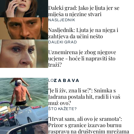
Daleki grad: Jako je ljuta jer se
miješa u njezine stvari
NASLJEDNIK
Nasljednik: Ljuta je na njega i
zahtjeva da učini nešto
DALEKI GRAD
Uznemirena je zbog njegove
ucjene - hoće li napraviti što
traži?
ZABAVA
LOL
"Je li živ, zna li se?": Snimka s
Jadrana postala hit, radi li i vaš
muž ovo?
ŠTO KAŽETE?
"Hrvat sam, ali ovo je sramota":
Prizor s granice izazvao burnu
raspravu na društvenim mrežama