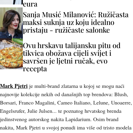
eura
Sanja Musić Milanović: Ružičasta
maksi suknja uz koju idealno
pristaju - ružičaste salonke
Ovu hrskavu talijansku pitu od
tikvica obožava cijeli svijet i
savršen je ljetni ručak, evo
recepta
Mark Pjetri
je multi-brand zlatarna u kojoj se mogu naći
najnovije kolekcije nekih od današnjih top brendova: Blush,
Borsari, Franco Magalini, Cameo Italiano, Lelune, Unoaerre,
Engelsrufer, Julie Julsen... te poznatog hrvatskog brenda
jedinstvenog autorskog nakita Lapidarium. Osim brand
nakita, Mark Pjetri u svojoj ponudi ima više od tristo modela