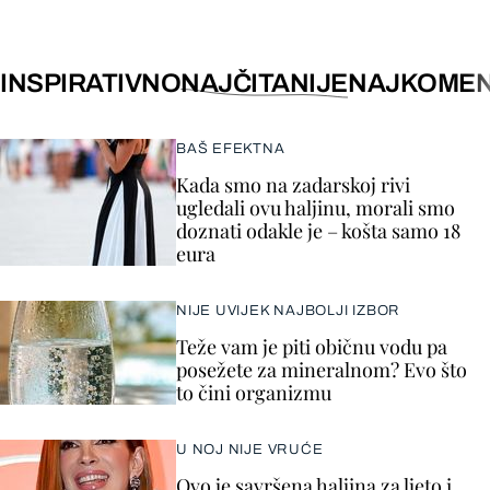
INSPIRATIVNO
NAJČITANIJE
NAJKOMEN
BAŠ EFEKTNA
Kada smo na zadarskoj rivi
ugledali ovu haljinu, morali smo
doznati odakle je – košta samo 18
eura
NIJE UVIJEK NAJBOLJI IZBOR
Teže vam je piti običnu vodu pa
posežete za mineralnom? Evo što
to čini organizmu
U NOJ NIJE VRUĆE
Ovo je savršena haljina za ljeto i