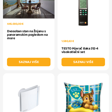
445.000,00 €
Dvosoban stan na Žnjanu s
panoramskim pogledom na
more
1.580,63 €
TESTO Mjerač tlaka 312-4
visokotlačni set
SAZNAJ VIŠE
SAZNAJ VIŠE