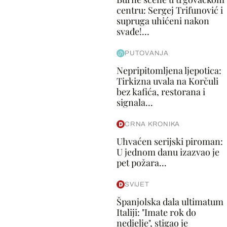
centru: Sergej Trifunović i
supruga uhićeni nakon
svađe!...
PUTOVANJA
Nepripitomljena ljepotica:
Tirkizna uvala na Korčuli
bez kafića, restorana i
signala...
CRNA KRONIKA
Uhvaćen serijski piroman:
U jednom danu izazvao je
pet požara...
SVIJET
Španjolska dala ultimatum
Italiji: "Imate rok do
nedjelje", stigao je