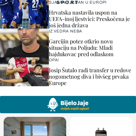
SPORT
SJAJAN TJEDAN U EUROPI
Hrvatska nastavila uspon na
UEFA-inoj ljestvici: Preskočena je
još jedna država
IZ VEDRA NEBA
Garcijin potez otkrio novu
situaciju na Poljudu: Mladi
hajdukovac pred odlaskom
OPA!
Josip Šutalo radi transfer u redove
nogometnog diva i bivšeg prvaka
Europe