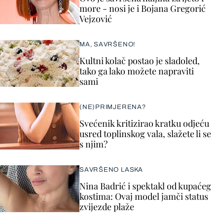
more - nosi je i Bojana Gregorić
Vejzović
MA, SAVRŠENO!
Kultni kolač postao je sladoled,
tako ga lako možete napraviti
sami
(NE)PRIMJERENA?
Svećenik kritizirao kratku odjeću
usred toplinskog vala, slažete li se
s njim?
SAVRŠENO LASKA
Nina Badrić i spektakl od kupaćeg
kostima: Ovaj model jamči status
zvijezde plaže