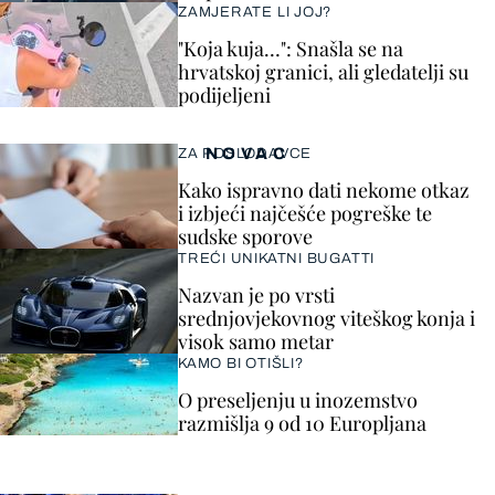
ZAMJERATE LI JOJ?
"Koja kuja…": Snašla se na
hrvatskoj granici, ali gledatelji su
podijeljeni
NOVAC
ZA POSLODAVCE
Kako ispravno dati nekome otkaz
i izbjeći najčešće pogreške te
sudske sporove
TREĆI UNIKATNI BUGATTI
Nazvan je po vrsti
srednjovjekovnog viteškog konja i
visok samo metar
KAMO BI OTIŠLI?
O preseljenju u inozemstvo
razmišlja 9 od 10 Europljana