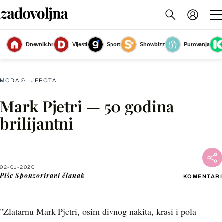
Dnevnik.hr
Vijesti
Sport
Showbizz
Putovanja
PR
(Foto: PR)
MODA & LJEPOTA
Mark Pjetri — 50 godina
Facebook
brilijantni
X
02-01-2020
WhatsApp
Piše
Sponzorirani članak
KOMENTARI
Viber
"Zlatarnu Mark Pjetri, osim divnog nakita, krasi i pola