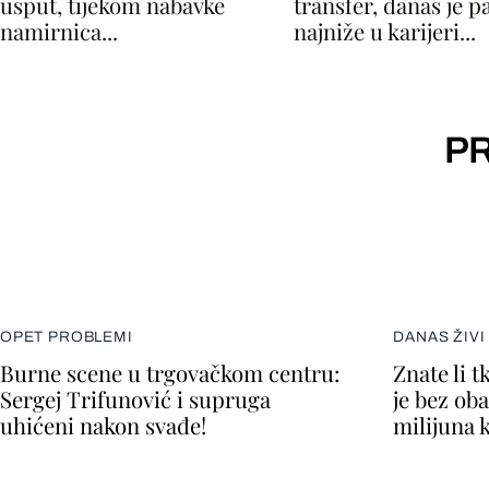
usput, tijekom nabavke
transfer, danas je p
namirnica...
najniže u karijeri...
PR
OPET PROBLEMI
DANAS ŽIV
Burne scene u trgovačkom centru:
Znate li t
Sergej Trifunović i supruga
je bez oba
uhićeni nakon svađe!
milijuna k