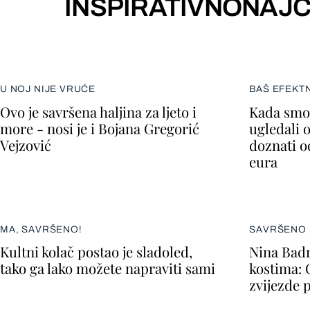
INSPIRATIVNO
NAJČ
U NOJ NIJE VRUĆE
BAŠ EFEKT
Ovo je savršena haljina za ljeto i
Kada smo 
more - nosi je i Bojana Gregorić
ugledali 
Vejzović
doznati o
eura
MA, SAVRŠENO!
SAVRŠENO 
Kultni kolač postao je sladoled,
Nina Badr
tako ga lako možete napraviti sami
kostima: 
zvijezde 