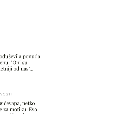
 oduševila ponuda
enu: "Oni su
niji od nas"...
IVOSTI
g ćevapa, netko
e za motiku: Evo