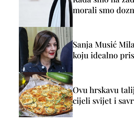
morali smo dozna
Sanja Musić Mila
koju idealno pris
Ovu hrskavu tali
cijeli svijet i sa