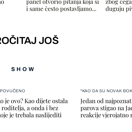
ao
panel otvorio pitanja koja si
zbog čega
i same često postavljamo...
duguju piv
OČITAJ JOŠ
SHOW
I POVUČENO
"KAO DA SU NOVAK ĐO
ko je ovo? Kao dijete ostala
Jedan od najpoznati
 roditelja, a onda i bez
parova stigao na Ja
oje je trebala naslijediti
reakcije vjerojatno 