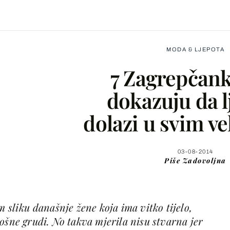
MODA & LJEPOTA
7 Zagrepčank
dokazuju da l
dolazi u svim v
Facebook
X
03-08-2014
Piše
Zadovoljna
WhatsApp
m sliku današnje žene koja ima vitko tijelo,
Viber
ošne grudi. No takva mjerila nisu stvarna jer