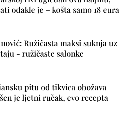
ti odakle je – košta samo 18 eura
nović: Ružičasta maksi suknja uz
taju - ružičaste salonke
jansku pitu od tikvica obožava
vršen je ljetni ručak, evo recepta