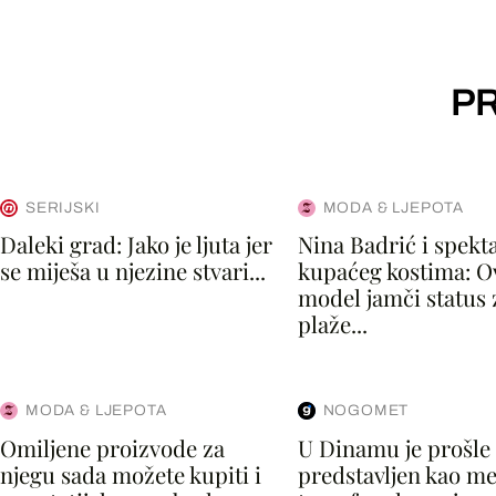
PR
SERIJSKI
MODA & LJEPOTA
Daleki grad: Jako je ljuta jer
Nina Badrić i spekt
se miješa u njezine stvari...
kupaćeg kostima: O
model jamči status 
plaže...
MODA & LJEPOTA
NOGOMET
Omiljene proizvode za
U Dinamu je prošle
njegu sada možete kupiti i
predstavljen kao m