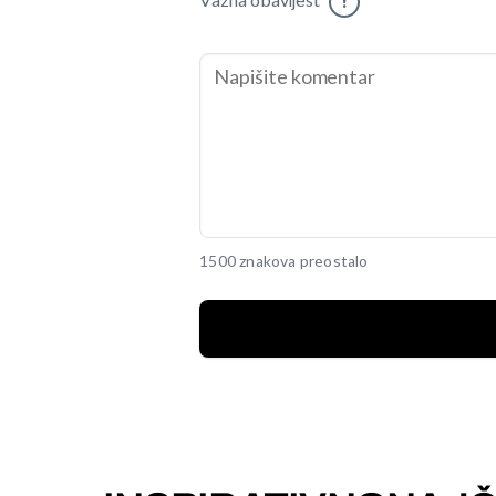
Važna obavijest
!
1500 znakova preostalo