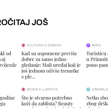
OČITAJ JOŠ
KULTURA & ZABAVA
MIKS
akl od
Kad su uspomene previše
Turisticu
vaj
dobre za samo jedno
u Primošt
zvijezde
gledanje: Mali uređaj koji je
puno pamet
još jednom oživio trenutke
s ple...
MODA & LJEPOTA
ZANIMLJ
 godine
Što je stvarno potrebno
Netko zbo
ega
koži da zablista? Beauty
zbog dršk