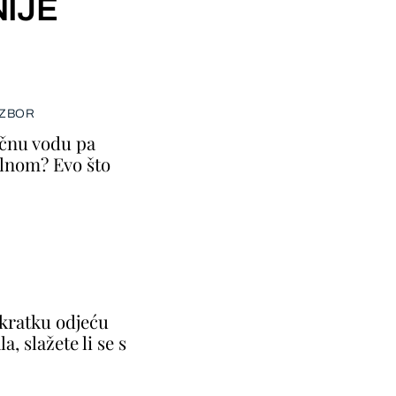
IJE
IZBOR
ičnu vodu pa
lnom? Evo što
 kratku odjeću
a, slažete li se s