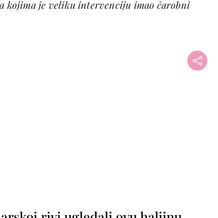
a kojima je veliku intervenciju imao čarobni
rskoj rivi ugledali ovu haljinu,