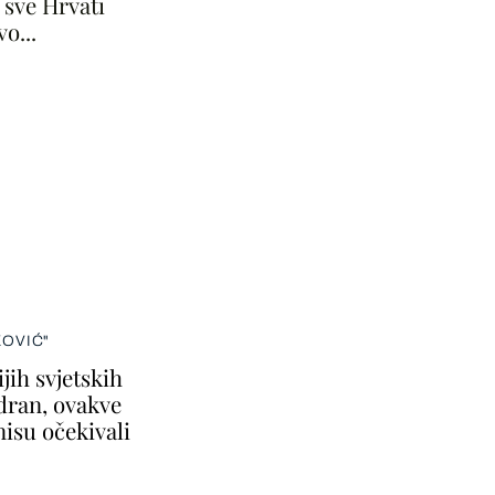
 sve Hrvati
o...
KOVIĆ"
jih svjetskih
dran, ovakve
nisu očekivali