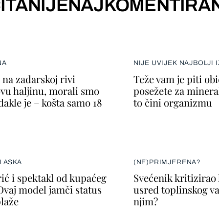
ITANIJE
NAJKOMENTIRAN
NA
NIJE UVIJEK NAJBOLJI 
na zadarskoj rivi
Teže vam je piti ob
ovu haljinu, morali smo
posežete za minera
dakle je – košta samo 18
to čini organizmu
LASKA
(NE)PRIMJERENA?
ić i spektakl od kupaćeg
Svećenik kritizirao
Ovaj model jamči status
usred toplinskog val
plaže
njim?