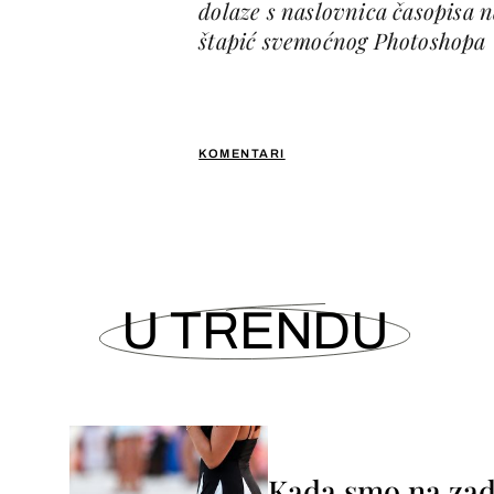
dolaze s naslovnica časopisa n
štapić svemoćnog Photoshopa
KOMENTARI
U TRENDU
Kada smo na zada