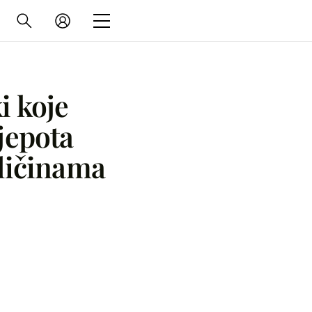
i koje
jepota
eličinama