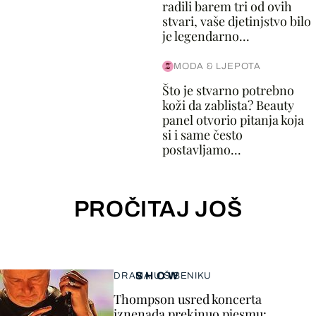
radili barem tri od ovih
stvari, vaše djetinjstvo bilo
je legendarno...
MODA & LJEPOTA
Što je stvarno potrebno
koži da zablista? Beauty
panel otvorio pitanja koja
si i same često
postavljamo...
PROČITAJ JOŠ
SHOW
DRAMA U ŠIBENIKU
Thompson usred koncerta
iznenada prekinuo pjesmu: