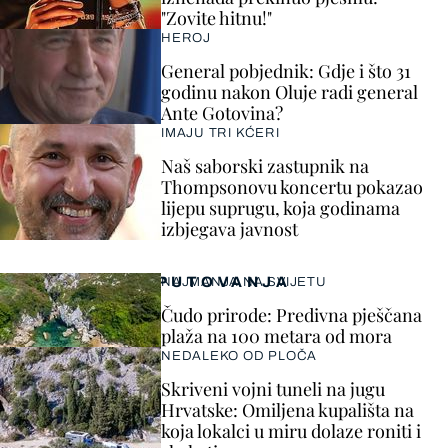
"Zovite hitnu!"
HEROJ
General pobjednik: Gdje i što 31
godinu nakon Oluje radi general
Ante Gotovina?
IMAJU TRI KĆERI
Naš saborski zastupnik na
Thompsonovu koncertu pokazao
lijepu suprugu, koja godinama
izbjegava javnost
PUTOVANJA
NAJMANJA NA SVIJETU
Čudo prirode: Predivna pješčana
plaža na 100 metara od mora
NEDALEKO OD PLOČA
Skriveni vojni tuneli na jugu
Hrvatske: Omiljena kupališta na
koja lokalci u miru dolaze roniti i