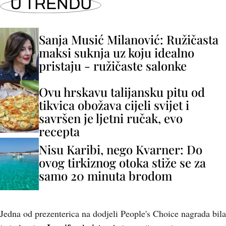
U TRENDU
Sanja Musić Milanović: Ružičasta
maksi suknja uz koju idealno
pristaju - ružičaste salonke
Ovu hrskavu talijansku pitu od
tikvica obožava cijeli svijet i
savršen je ljetni ručak, evo
recepta
Nisu Karibi, nego Kvarner: Do
ovog tirkiznog otoka stiže se za
samo 20 minuta brodom
Jedna od prezenterica na dodjeli People's Choice nagrada bila