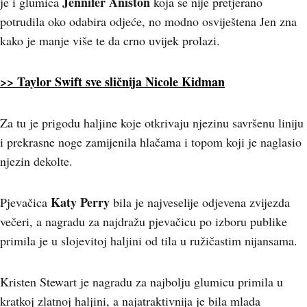
Jennifer Aniston
je i glumica
koja se nije pretjerano
potrudila oko odabira odjeće, no modno osviještena Jen zna
kako je manje više te da crno uvijek prolazi.
>> Taylor Swift sve sličnija Nicole Kidman
Za tu je prigodu haljine koje otkrivaju njezinu savršenu liniju
i prekrasne noge zamijenila hlačama i topom koji je naglasio
njezin dekolte.
Katy Perry
Pjevačica
bila je najveselije odjevena zvijezda
večeri, a nagradu za najdražu pjevačicu po izboru publike
primila je u slojevitoj haljini od tila u ružičastim nijansama.
Kristen Stewart je nagradu za najbolju glumicu primila u
kratkoj zlatnoj haljini, a najatraktivnija je bila mlada