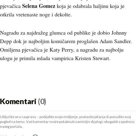
Selena Gomez
pjevačica
koja je odabrala haljinu koja je
otkrila vretenaste noge i dekolte.
Nagradu za najdražeg glumca od publike je dobio Johnny
Depp dok je najboljim komičarem proglašen Adam Sandler.
Omiljena pjevačica je Katy Perry, a nagradu za najbolju
ulogu je primila mlada vampirica Kristen Stewart.
Komentari
(0)
Uključite se u raspravu – podijelite svoje mišljenje, postavite pitanja ili ponudite svoj
pogled na temu. Vaš komentar može potaknuti zanimljiv dijalog i obogatiti zajednicu
našeg portala.