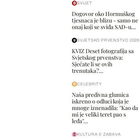
SVIJET
Dogovor oko Hormuškog
tjesnaca je blizu - samo ne
onaj koji se sviđa SAD-u...
SVJETSKO PRVENSTVO 2026
KVIZ Deset fotografija sa
Svjetskog prvenstva:
Sjećate li se ovih
trenutaka?...
CELEBRITY
Naša predivna glumica
iskreno o odluci koja je
mnoge iznenadila: ''Kao da
mi je veliki teret pao s
leđa''...
KULTURA & ZABAVA