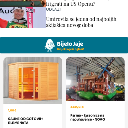
li igrati na US Openu?
ODLAZI
Umirovila se jedna od najboljih
skijašica novog doba
3.145,53 €
1,00 €
Farma - Igraonica na
SAUNE OD GOTOVIH
napuhavanje - NOVO
ELEMENATA