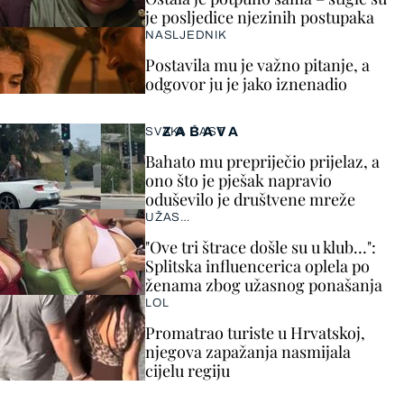
je posljedice njezinih postupaka
NASLJEDNIK
Postavila mu je važno pitanje, a
odgovor ju je jako iznenadio
ZABAVA
SVAKA ČAST
Bahato mu prepriječio prijelaz, a
ono što je pješak napravio
oduševilo je društvene mreže
UŽAS…
"Ove tri štrace došle su u klub…":
Splitska influencerica oplela po
ženama zbog užasnog ponašanja
LOL
Promatrao turiste u Hrvatskoj,
njegova zapažanja nasmijala
cijelu regiju