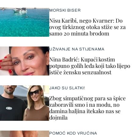
MORSKI BISER
Nisu Karibi, nego Kvarner: Do
ovog tirkiznog otoka stiže se za
samo 20 minuta brodom
UŽIVANJE NA STIJENAMA
Nina Badrić: Kupaći kostim
potpuno golih leđa koji tako lijepo
ističe žensku senzualnost
JAKO SU SLATKI!
Zbog simpatičnog para sa špice
zaboravili smo i na modu, no
damina haljina itekako nas se
dojmila
POMOĆ KOD VRUĆINA