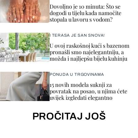
Dovoljno je 10 minuta: Što se
dogodi u tijelu kada namočite
stopala u lavoru s vodom?
I TERASA JE SAN SNOVA!
U ovoj raskošnoj kući s bazenom
pronašli smo najelegantniju, a
možda i najljepšu bijelu kuhinju
PONUDA U TRGOVINAMA
15 novih modela suknji za
povratak na posao, u njima ćete
uvijek izgledati elegantno
PROČITAJ JOŠ