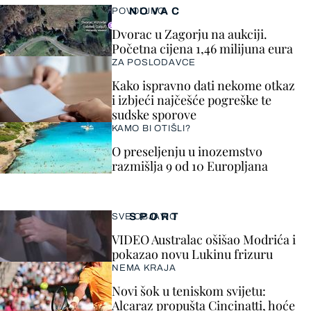
NOVAC
POVOLJNO
Dvorac u Zagorju na aukciji.
Početna cijena 1,46 milijuna eura
ZA POSLODAVCE
Kako ispravno dati nekome otkaz
i izbjeći najčešće pogreške te
sudske sporove
KAMO BI OTIŠLI?
O preseljenju u inozemstvo
razmišlja 9 od 10 Europljana
SPORT
SVE OBJAVIO
VIDEO Australac ošišao Modrića i
pokazao novu Lukinu frizuru
NEMA KRAJA
Novi šok u teniskom svijetu:
Alcaraz propušta Cincinatti, hoće