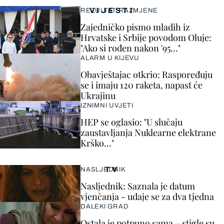
VIJESTI
REZULTAT RAZMJENE
Zajedničko pismo mladih iz
Hrvatske i Srbije povodom Oluje:
"Ako si rođen nakon '95..."
ALARM U KIJEVU
Obavještajac otkrio: Raspoređuju
se i imaju 120 raketa, napast će
Ukrajinu
IZNIMNI UVJETI
HEP se oglasio: "U slučaju
zaustavljanja Nuklearne elektrane
Krško..."
TV
NASLJEDNIK
Nasljednik: Saznala je datum
vjenčanja - udaje se za dva tjedna
DALEKI GRAD
Ostala je potpuno sama – stigle su