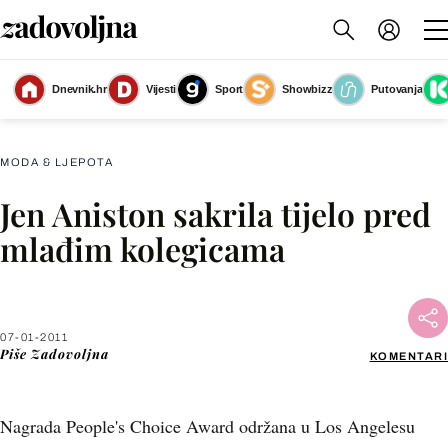
Dnevnik.hr
Vijesti
Sport
Showbizz
Putovanja
Slika nije dostupna
MODA & LJEPOTA
Jen Aniston sakrila tijelo pred
Facebook
mlađim kolegicama
X
07-01-2011
WhatsApp
Piše
Zadovoljna
KOMENTARI
Viber
Nagrada People's Choice Award održana u Los Angelesu