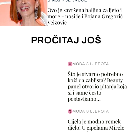
U NOJ NIJE VRUĆE
Ovo je savršena haljina za ljeto i
more - nosi je i Bojana Gregorić
Vejzović
PROČITAJ JOŠ
MODA & LJEPOTA
Što je stvarno potrebno
koži da zablista? Beauty
panel otvorio pitanja koja
si i same često
postavljamo...
MODA & LJEPOTA
Cijela je modno remek-
djelo! U cipelama Mirele