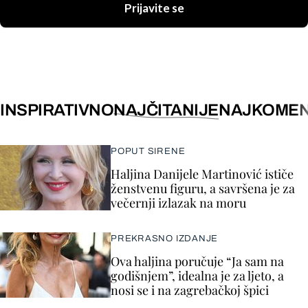
Prijavite se
INSPIRATIVNO
NAJČITANIJE
NAJKOMEN
POPUT SIRENE
Haljina Danijele Martinović ističe
ženstvenu figuru, a savršena je za
večernji izlazak na moru
PREKRASNO IZDANJE
Ova haljina poručuje “Ja sam na
godišnjem”, idealna je za ljeto, a
nosi se i na zagrebačkoj špici