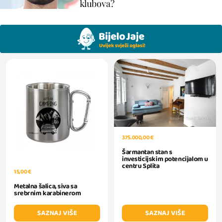
klubova?
375.000,00 €
Šarmantan stan s
investicijskim potencijalom u
centru Splita
15,00 €
Metalna šalica, siva sa
srebrnim karabinerom
SAZNAJ VIŠE
SAZNAJ VIŠE