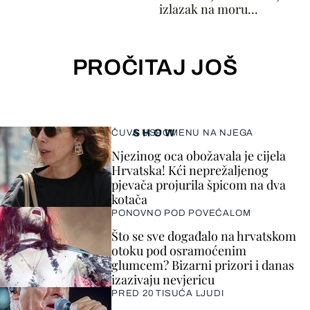
izlazak na moru...
PROČITAJ JOŠ
SHOW
ČUVA USPOMENU NA NJEGA
Njezinog oca obožavala je cijela
Hrvatska! Kći neprežaljenog
pjevača projurila špicom na dva
kotača
PONOVNO POD POVEĆALOM
Što se sve događalo na hrvatskom
otoku pod osramoćenim
glumcem? Bizarni prizori i danas
izazivaju nevjericu
PRED 20 TISUĆA LJUDI