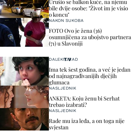
Urušio se balkon kuće, na njemu
bile dvije osobe: "Život im je visio
o koncu"
NAKON SUKOBA
FOTO Ovo je žena (36)
osumnjičena za ubojstvo partnera
(71) u Slavoniji
TV
DALEKI GRAD
Ima tek šest godina, a već je jedan
od najnagrađivanijih dječjih
glumaca
NASLJEDNIK
ANKETA: Koju ženu bi Serhat
trebao izabrati?
NASLJEDNIK
Rade mu iza leđa, a on toga nije
svjestan