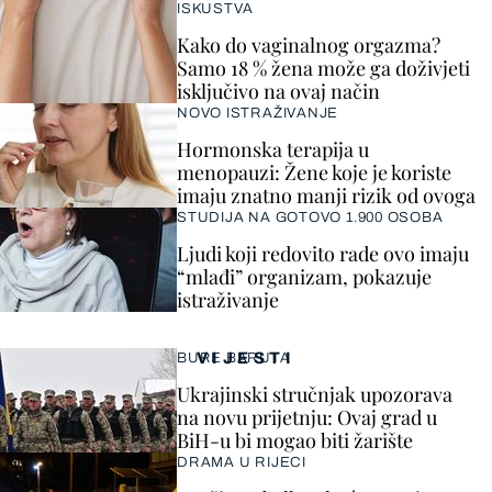
ISKUSTVA
Kako do vaginalnog orgazma?
Samo 18 % žena može ga doživjeti
isključivo na ovaj način
NOVO ISTRAŽIVANJE
Hormonska terapija u
menopauzi: Žene koje je koriste
imaju znatno manji rizik od ovoga
STUDIJA NA GOTOVO 1.900 OSOBA
Ljudi koji redovito rade ovo imaju
“mlađi” organizam, pokazuje
istraživanje
VIJESTI
BURE BARUTA
Ukrajinski stručnjak upozorava
na novu prijetnju: Ovaj grad u
BiH-u bi mogao biti žarište
DRAMA U RIJECI