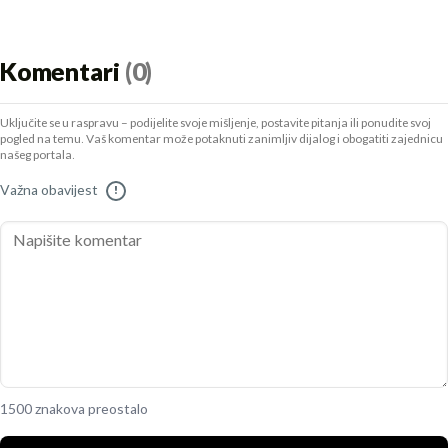
Komentari
(0)
Uključite se u raspravu – podijelite svoje mišljenje, postavite pitanja ili ponudite svoj
pogled na temu. Vaš komentar može potaknuti zanimljiv dijalog i obogatiti zajednicu
našeg portala.
Važna obavijest
!
1500 znakova preostalo