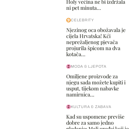
Holy većina ne bi izdržala
ni pet minuta...
CELEBRITY
Njezinog oca obožavala je
cijela Hrvatska! Kći
neprežaljenog pjevača
projurila špicom na dva
kotača...
MODA & LJEPOTA
Omiljene proizvode za
njegu sada možete kupiti i
usput, tijekom nabavke
namirnica...
KULTURA & ZABAVA
Kad su uspomene previše
dobre za samo jedno
gledanje: Mali uređaj koji je