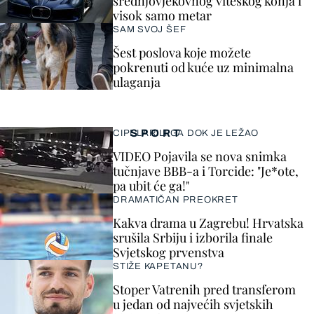
srednjovjekovnog viteškog konja i
visok samo metar
SAM SVOJ ŠEF
Šest poslova koje možete
pokrenuti od kuće uz minimalna
ulaganja
SPORT
CIPELARILI GA DOK JE LEŽAO
VIDEO Pojavila se nova snimka
tučnjave BBB-a i Torcide: "Je*ote,
pa ubit će ga!"
DRAMATIČAN PREOKRET
Kakva drama u Zagrebu! Hrvatska
srušila Srbiju i izborila finale
Svjetskog prvenstva
STIŽE KAPETANU?
Stoper Vatrenih pred transferom
u jedan od najvećih svjetskih