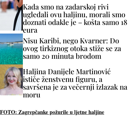
Kada smo na zadarskoj rivi
ugledali ovu haljinu, morali smo
doznati odakle je – košta samo 18
eura
Nisu Karibi, nego Kvarner: Do
ovog tirkiznog otoka stiže se za
samo 20 minuta brodom
Haljina Danijele Martinović
ističe ženstvenu figuru, a
savršena je za večernji izlazak na
moru
FOTO: Zagrepčanke požurile u ljetne haljine