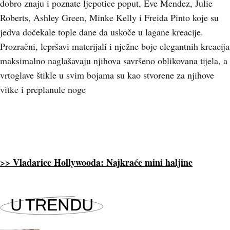
dobro znaju i poznate ljepotice poput, Eve Mendez, Julie
Roberts, Ashley Green, Minke Kelly i Freida Pinto koje su
jedva dočekale tople dane da uskoče u lagane kreacije.
Prozračni, lepršavi materijali i nježne boje elegantnih kreacija
maksimalno naglašavaju njihova savršeno oblikovana tijela, a
vrtoglave štikle u svim bojama su kao stvorene za njihove
vitke i preplanule noge
>> Vladarice Hollywooda: Najkraće mini haljine
U TRENDU