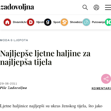
Dnevnik.hr
Vijesti
Sport
Showbizz
Putovanja
Slika nije dostupna
MODA & LJEPOTA
Najljepše ljetne haljine za
Facebook
najljepša tijela
X
29-06-2011
WhatsApp
Piše
Zadovoljna
KOMENTARI
Viber
Ljetne haljinice najljepši su ukras ženskog tijela, što jako