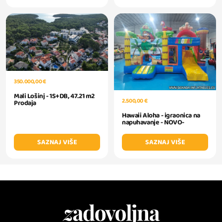
350.000,00 €
Mali Lošinj - 1S+DB, 47.21 m2
2.500,00 €
Prodaja
Hawaii Aloha - igraonica na
napuhavanje - NOVO-
SAZNAJ VIŠE
SAZNAJ VIŠE