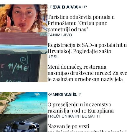
ZABAVA
JESTE LI PROBALI?
Turisticu oduševila ponuda u
Primoštenu: "Oni su puno
pametniji od nas"
ZANIMLJIVO
Registracija iz SAD-a postala hit u
Hrvatskoj! Pogledajte zašto
UPS!
Meni domaćeg restorana
nasmijao društvene mreže! Za sve
je zaslužan urnebesan naziv jela
NOVAC
KAMO BI OTIŠLI?
O preseljenju u inozemstvo
razmišlja 9 od 10 Europljana
TREĆI UNIKATNI BUGATTI
Nazvan je po vrsti