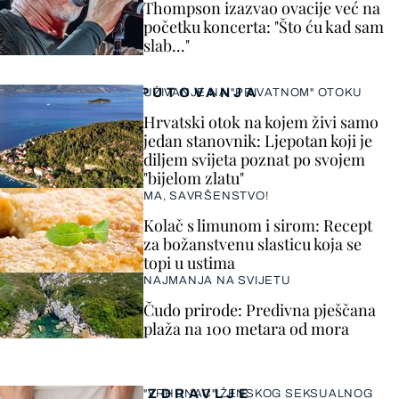
Thompson izazvao ovacije već na
početku koncerta: "Što ću kad sam
slab..."
PUTOVANJA
UŽIVANJE NA "PRIVATNOM" OTOKU
Hrvatski otok na kojem živi samo
jedan stanovnik: Ljepotan koji je
diljem svijeta poznat po svojem
"bijelom zlatu"
MA, SAVRŠENSTVO!
Kolač s limunom i sirom: Recept
za božanstvenu slasticu koja se
topi u ustima
NAJMANJA NA SVIJETU
Čudo prirode: Predivna pješčana
plaža na 100 metara od mora
ZDRAVLJE
"VRHUNAC" ŽENSKOG SEKSUALNOG