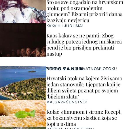
Što se sve događalo na hrvatskom
otoku pod osramoćenim
glumcem? Bizarni prizori i danas
izazivaju nevjericu
KAKVIH LJUDI IMA!
Kaos kakav se ne pamti: Zbog
suludog poteza jednog muškarca
bend je bio prisiljen prekinuti
nastup
PUTOVANJA
UŽIVANJE NA "PRIVATNOM" OTOKU
Hrvatski otok na kojem živi samo
jedan stanovnik: Ljepotan koji je
diljem svijeta poznat po svojem
"bijelom zlatu"
MA, SAVRŠENSTVO!
Kolač s limunom i sirom: Recept
za božanstvenu slasticu koja se
topi u ustima