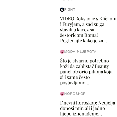
FIGHT!
VIDEO Boksao je s Kličkom
i Furyjem, a sad su ga
stavili u kavez sa
šestoricom Roma!
Pogledajte kako je za...
MODA & LJEPOTA
Što je stvarno potrebno
koži da zablista? Beauty
panel otvorio pitanja koja
si i same često
postavljamo...
HOROSKOP
Dnevni horoskop: Nedjelja
donosi mir, ali i jedno
lijepo iznenađenje...