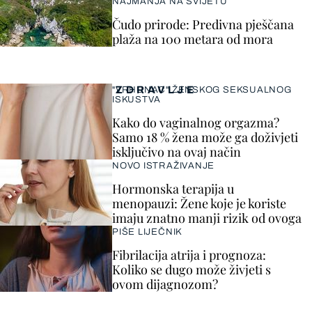
NAJMANJA NA SVIJETU
Čudo prirode: Predivna pješčana
plaža na 100 metara od mora
ZDRAVLJE
"VRHUNAC" ŽENSKOG SEKSUALNOG
ISKUSTVA
Kako do vaginalnog orgazma?
Samo 18 % žena može ga doživjeti
isključivo na ovaj način
NOVO ISTRAŽIVANJE
Hormonska terapija u
menopauzi: Žene koje je koriste
imaju znatno manji rizik od ovoga
PIŠE LIJEČNIK
Fibrilacija atrija i prognoza:
Koliko se dugo može živjeti s
ovom dijagnozom?