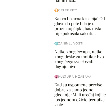
namirnica...
CELEBRITY
Kakva bizarna kreacija! Od
glave do pete bila je u
prozirnoj čipki, baš ništa
nije pokušala sakriti...
ZANIMLJIVOSTI
Netko zbog ćevapa, netko
zbog drške za motiku: Evo
zbog čega sve Hrvati
duguju pivo...
KULTURA & ZABAVA
Kad su uspomene previše
dobre za samo jedno
gledanje: Mali uređaj koji je
još jednom oživio trenutke
s ple...