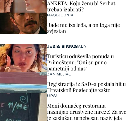
ANKETA: Koju ženu bi Serhat
trebao izabrati?
NASLJEDNIK
Rade mu iza leđa, a on toga nije
svjestan
ZABAVA
JESTE LI PROBALI?
Turisticu oduševila ponuda u
Primoštenu: "Oni su puno
pametniji od nas"
ZANIMLJIVO
Registracija iz SAD-a postala hit u
Hrvatskoj! Pogledajte zašto
UPS!
Meni domaćeg restorana
nasmijao društvene mreže! Za sve
je zaslužan urnebesan naziv jela