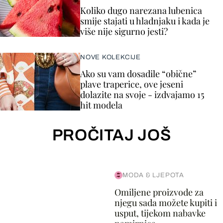
Koliko dugo narezana lubenica
smije stajati u hladnjaku i kada je
više nije sigurno jesti?
NOVE KOLEKCIJE
Ako su vam dosadile “obične”
plave traperice, ove jeseni
dolazite na svoje - izdvajamo 15
hit modela
PROČITAJ JOŠ
MODA & LJEPOTA
Omiljene proizvode za
njegu sada možete kupiti i
usput, tijekom nabavke