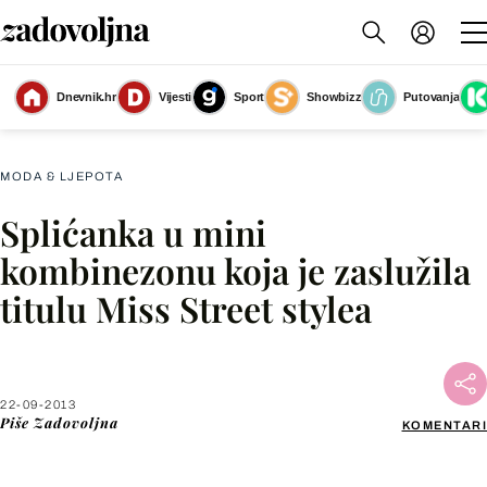
Dnevnik.hr
Vijesti
Sport
Showbizz
Putovanja
Slika nije dostupna
MODA & LJEPOTA
Splićanka u mini
Facebook
kombinezonu koja je zaslužila
titulu Miss Street stylea
X
WhatsApp
22-09-2013
Piše
Zadovoljna
KOMENTARI
Viber