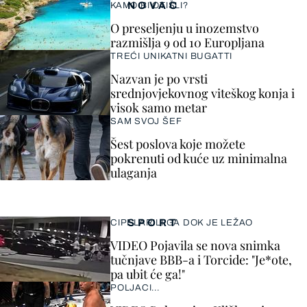
NOVAC
KAMO BI OTIŠLI?
O preseljenju u inozemstvo
razmišlja 9 od 10 Europljana
TREĆI UNIKATNI BUGATTI
Nazvan je po vrsti
srednjovjekovnog viteškog konja i
visok samo metar
SAM SVOJ ŠEF
Šest poslova koje možete
pokrenuti od kuće uz minimalna
ulaganja
SPORT
CIPELARILI GA DOK JE LEŽAO
VIDEO Pojavila se nova snimka
tučnjave BBB-a i Torcide: "Je*ote,
pa ubit će ga!"
POLJACI...