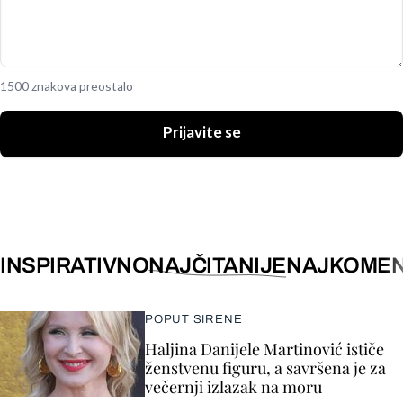
1500 znakova preostalo
Prijavite se
INSPIRATIVNO
NAJČITANIJE
NAJKOMEN
POPUT SIRENE
Haljina Danijele Martinović ističe
ženstvenu figuru, a savršena je za
večernji izlazak na moru