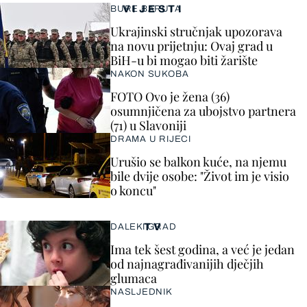
VIJESTI
BURE BARUTA
Ukrajinski stručnjak upozorava
na novu prijetnju: Ovaj grad u
BiH-u bi mogao biti žarište
NAKON SUKOBA
FOTO Ovo je žena (36)
osumnjičena za ubojstvo partnera
(71) u Slavoniji
DRAMA U RIJECI
Urušio se balkon kuće, na njemu
bile dvije osobe: "Život im je visio
o koncu"
TV
DALEKI GRAD
Ima tek šest godina, a već je jedan
od najnagrađivanijih dječjih
glumaca
NASLJEDNIK