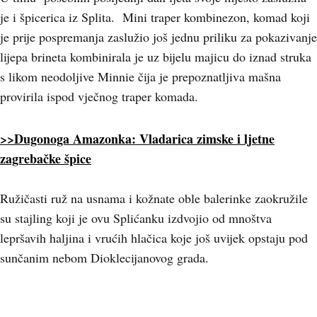
je i špicerica iz Splita. Mini traper kombinezon, komad koji
je prije pospremanja zaslužio još jednu priliku za pokazivanje
lijepa brineta kombinirala je uz bijelu majicu do iznad struka
s likom neodoljive Minnie čija je prepoznatljiva mašna
provirila ispod vječnog traper komada.
>>Dugonoga Amazonka: Vladarica zimske i ljetne
zagrebačke špice
Ružičasti ruž na usnama i kožnate oble balerinke zaokružile
su stajling koji je ovu Splićanku izdvojio od mnoštva
lepršavih haljina i vrućih hlačica koje još uvijek opstaju pod
sunčanim nebom Dioklecijanovog grada.