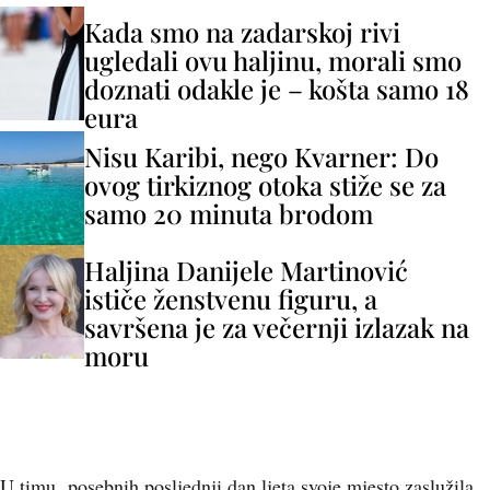
Kada smo na zadarskoj rivi
ugledali ovu haljinu, morali smo
doznati odakle je – košta samo 18
eura
Nisu Karibi, nego Kvarner: Do
ovog tirkiznog otoka stiže se za
samo 20 minuta brodom
Haljina Danijele Martinović
ističe ženstvenu figuru, a
savršena je za večernji izlazak na
moru
U timu posebnih posljednji dan ljeta svoje mjesto zaslužila