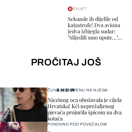
SVIJET
Sekunde ih dijelile od
katastrofe! Dva aviona
jedva izbjegla sudar:
"Slijedili smo upute..."...
PROČITAJ JOŠ
SHOW
ČUVA USPOMENU NA NJEGA
Njezinog oca obožavala je cijela
Hrvatska! Kći neprežaljenog
pjevača projurila špicom na dva
kotača
PONOVNO POD POVEĆALOM