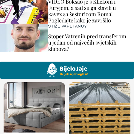
VIDEO Boksao je s Kličkom i
Furyjem, a sad su ga stavili u
kavez sa šestoricom Roma!
Pogledajte kako je završilo
STIŽE KAPETANU?
Stoper Vatrenih pred transferom
u jedan od najvećih svjetskih
klubova?