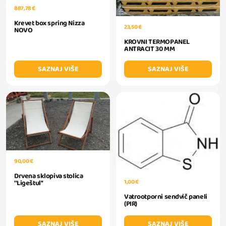
887,78 €
Krevet box spring Nizza
23,50 €
NOVO
KROVNI TERMOPANEL
ANTRACIT 30 MM
SAZNAJ VIŠE
SAZNAJ VIŠE
90,00 €
Drvena sklopiva stolica
1,00 €
''Ligeštul''
Vatrootporni sendvič paneli
(PIR)
SAZNAJ VIŠE
SAZNAJ VIŠE