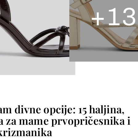
+
1
m divne opcije: 15 haljina,
ta za mame prvopričesnika i
krizmanika