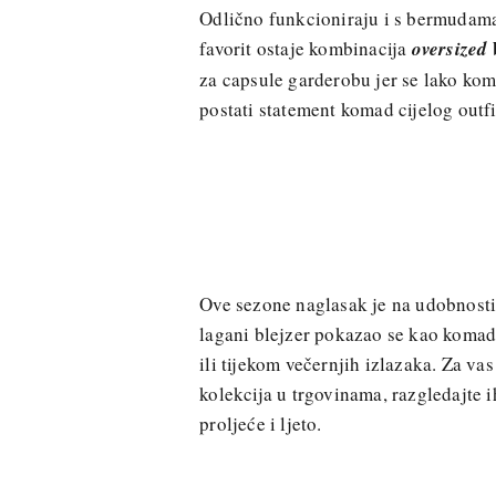
Odlično funkcioniraju i s bermudama
b
favorit ostaje kombinacija
oversized
za capsule garderobu jer se lako ko
postati statement komad cijelog outfi
Ove sezone naglasak je na udobnosti,
lagani blejzer pokazao se kao komad
ili tijekom večernjih izlazaka. Za va
kolekcija u trgovinama, razgledajte 
proljeće i ljeto.