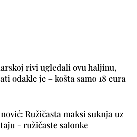
rskoj rivi ugledali ovu haljinu,
ti odakle je – košta samo 18 eura
nović: Ružičasta maksi suknja uz
taju - ružičaste salonke