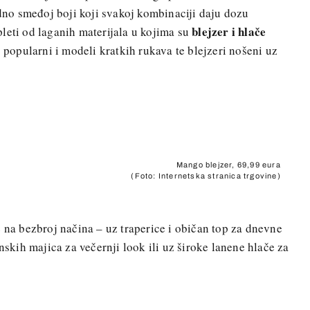
adno smeđoj boji koji svakoj kombinaciji daju dozu
blejzer i hlače
leti od laganih materijala u kojima su
o popularni i modeli kratkih rukava te blejzeri nošeni uz
Mango blejzer, 69,99 eura
(Foto: Internetska stranica trgovine)
e na bezbroj načina – uz traperice i običan top za dnevne
enskih majica za večernji look ili uz široke lanene hlače za