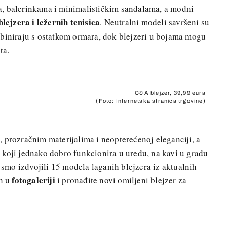
, balerinkama i minimalističkim sandalama, a modni
lejzera i ležernih tenisica
. Neutralni modeli savršeni su
mbiniraju s ostatkom ormara, dok blejzeri u bojama mogu
ta.
C&A blejzer, 39,99 eura
(Foto: Internetska stranica trgovine)
 prozračnim materijalima i neopterećenoj eleganciji, a
 koji jednako dobro funkcionira u uredu, na kavi u gradu
s smo izdvojili 15 modela laganih blejzera iz aktualnih
f
otogaleriji
ih u
i pronađite novi omiljeni blejzer za