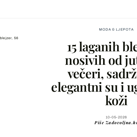
MODA & LJEPOTA
blejzer, 56
15 laganih bl
nosivih od ju
večeri, sadrž
Facebook
elegantni su i 
X
koži
WhatsApp
10-05-2026
Piše
Zadovoljna.h
Viber