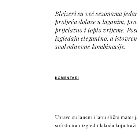
Blejzeri su već sezonama jeda
proljeća dolaze u laganim, pr
prijelazno i toplo vrijeme. Po
izgledaju elegantno, a istovre
svakodnevne kombinacije.
KOMENTARI
Upravo su laneni i lanu slični mater
sofisticiran izgled i lakoću koju traž