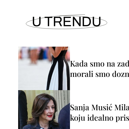
U TRENDU
Kada smo na zada
morali smo dozna
Sanja Musić Mila
koju idealno pris