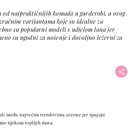
n od najpraktičnijih komada u garderobi, a ovog
ozračnim varijantama koje su idealne za
sebno su popularni modeli s udjelom lana jer
meno su ugodni za nošenje i dovoljno ležerni za
ijali među najvećim trendovima sezone jer spajaju
imo tijekom toplijih dana.