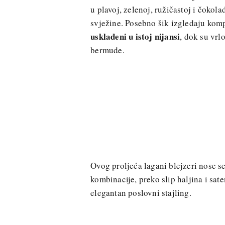
u plavoj, zelenoj, ružičastoj i čokol
svježine. Posebno šik izgledaju komp
usklađeni u istoj nijansi
, dok su vrl
bermude.
Ovog proljeća lagani blejzeri nose s
kombinacije, preko slip haljina i sat
elegantan poslovni stajling.