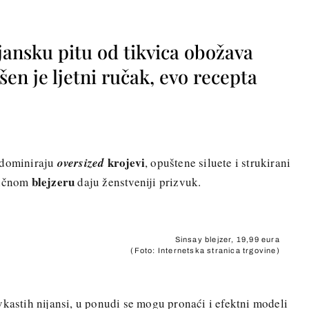
jansku pitu od tikvica obožava
vršen je ljetni ručak, evo recepta
krojevi
 dominiraju
oversized
, opuštene siluete i strukirani
blejzeru
sičnom
daju ženstveniji prizvuk.
Sinsay blejzer, 19,99 eura
(Foto: Internetska stranica trgovine)
vkastih nijansi, u ponudi se mogu pronaći i efektni modeli