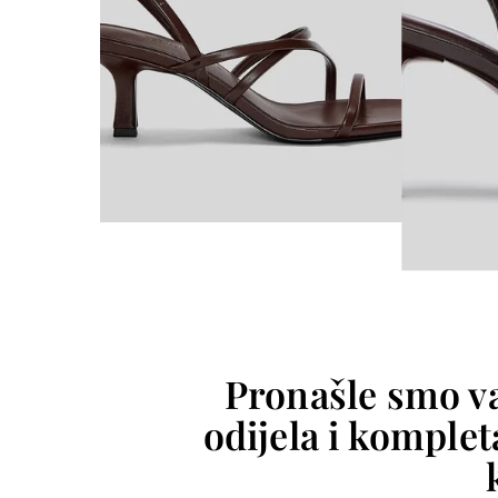
Pronašle smo va
odijela i komple