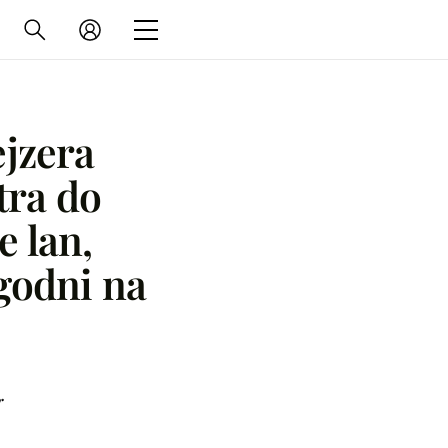
ejzera
tra do
e lan,
ugodni na
r