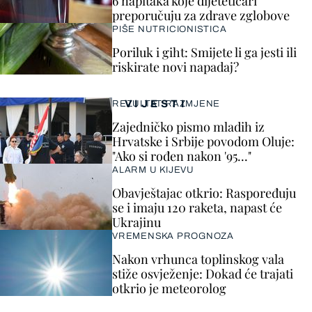
6 napitaka koje dijetetičari
preporučuju za zdrave zglobove
PIŠE NUTRICIONISTICA
Poriluk i giht: Smijete li ga jesti ili
riskirate novi napadaj?
VIJESTI
REZULTAT RAZMJENE
Zajedničko pismo mladih iz
Hrvatske i Srbije povodom Oluje:
"Ako si rođen nakon '95..."
ALARM U KIJEVU
Obavještajac otkrio: Raspoređuju
se i imaju 120 raketa, napast će
Ukrajinu
VREMENSKA PROGNOZA
Nakon vrhunca toplinskog vala
stiže osvježenje: Dokad će trajati
otkrio je meteorolog