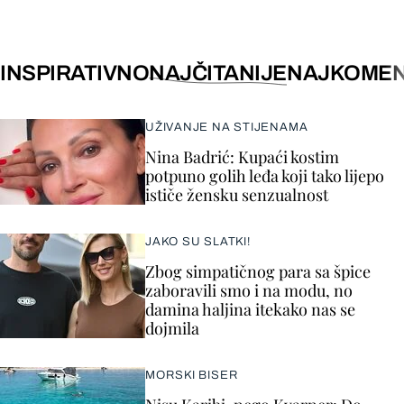
INSPIRATIVNO
NAJČITANIJE
NAJKOMEN
UŽIVANJE NA STIJENAMA
Nina Badrić: Kupaći kostim
potpuno golih leđa koji tako lijepo
ističe žensku senzualnost
JAKO SU SLATKI!
Zbog simpatičnog para sa špice
zaboravili smo i na modu, no
damina haljina itekako nas se
dojmila
MORSKI BISER