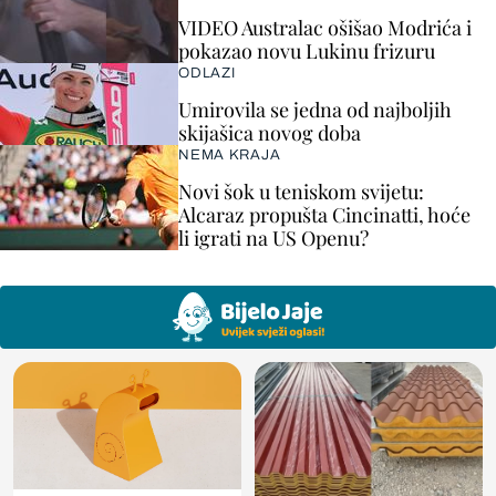
VIDEO Australac ošišao Modrića i
pokazao novu Lukinu frizuru
ODLAZI
Umirovila se jedna od najboljih
skijašica novog doba
NEMA KRAJA
Novi šok u teniskom svijetu:
Alcaraz propušta Cincinatti, hoće
li igrati na US Openu?