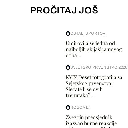
PROČITAJ JOŠ
OSTALI SPORTOVI
Umirovila se jedna od
najboljih skijašica novog
doba...
SVJETSKO PRVENSTVO 2026
KVIZ Deset fotografija sa
Svjetskog prvenstva:
Sjećate li se ovih
trenutaka?...
NOGOMET
Zvezdin predsjednik
izazvao burne reakcije