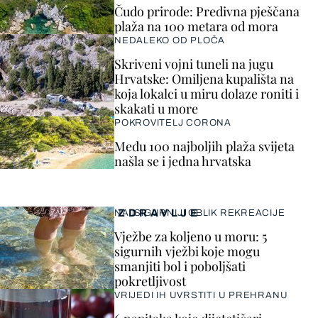
Čudo prirode: Predivna pješčana
plaža na 100 metara od mora
NEDALEKO OD PLOČA
Skriveni vojni tuneli na jugu
Hrvatske: Omiljena kupališta na
koja lokalci u miru dolaze roniti i
skakati u more
POKROVITELJ CORONA
Među 100 najboljih plaža svijeta
našla se i jedna hrvatska
ZDRAVLJE
NAJSIGURNIJI OBLIK REKREACIJE
Vježbe za koljeno u moru: 5
sigurnih vježbi koje mogu
smanjiti bol i poboljšati
pokretljivost
VRIJEDI IH UVRSTITI U PREHRANU