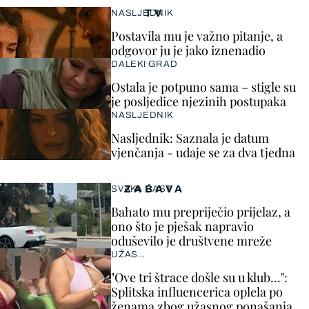
TV
NASLJEDNIK
Postavila mu je važno pitanje, a
odgovor ju je jako iznenadio
DALEKI GRAD
Ostala je potpuno sama – stigle su
je posljedice njezinih postupaka
NASLJEDNIK
Nasljednik: Saznala je datum
vjenčanja - udaje se za dva tjedna
ZABAVA
SVAKA ČAST
Bahato mu prepriječio prijelaz, a
ono što je pješak napravio
oduševilo je društvene mreže
UŽAS…
"Ove tri štrace došle su u klub…":
Splitska influencerica oplela po
ženama zbog užasnog ponašanja