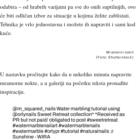
odabira – od hrabrih varijatni pa sve do onih suptilnijih, ovo
će biti odličan izbor za situacije u kojima želite zablistati.
Tehnika je vrlo jednostavna i možete ih napraviti i sami kod
kuće.
Mramorni nokti
(Foto: Shutterstock)
U nastavku pročitajte kako da u nekoliko minuta napravite
mramorne nokte, a u galeriji na početku teksta pronađite
inspiraciju.
@m_squared_nails
Water marbling tutorial using
@orlynails Sweet Retreat collection* *Received as
PR but not paid/ obligated to post
#sweetretreat
#watermarblenailart
#watermarblenails
#watermarble
#orlypr
#tutorial
#naturalnails
♬
Sunshine - WIRA