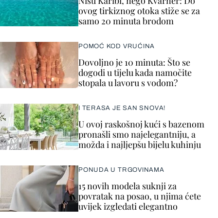
Nisu Karibi, nego Kvarner: Do
ovog tirkiznog otoka stiže se za
samo 20 minuta brodom
POMOĆ KOD VRUĆINA
Dovoljno je 10 minuta: Što se
dogodi u tijelu kada namočite
stopala u lavoru s vodom?
I TERASA JE SAN SNOVA!
U ovoj raskošnoj kući s bazenom
pronašli smo najelegantniju, a
možda i najljepšu bijelu kuhinju
PONUDA U TRGOVINAMA
15 novih modela suknji za
povratak na posao, u njima ćete
uvijek izgledati elegantno