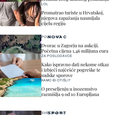
LOL
Promatrao turiste u Hrvatskoj,
njegova zapažanja nasmijala
cijelu regiju
NOVAC
POVOLJNO
Dvorac u Zagorju na aukciji.
Početna cijena 1,46 milijuna eura
ZA POSLODAVCE
Kako ispravno dati nekome otkaz
i izbjeći najčešće pogreške te
sudske sporove
KAMO BI OTIŠLI?
O preseljenju u inozemstvo
razmišlja 9 od 10 Europljana
SPORT
SVE OBJAVIO