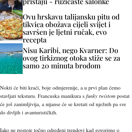
pristaju - ružičaste salonke
Ovu hrskavu talijansku pitu od
tikvica obožava cijeli svijet i
savršen je ljetni ručak, evo
recepta
Nisu Karibi, nego Kvarner: Do
ovog tirkiznog otoka stiže se za
samo 20 minuta brodom
Nokti će biti kraći, boje odmjerenije, a u prvi plan ćemo
stavljati teksturu. Francuska manikura s
funky twistom
postat
će još zanimljivija, a nijanse će se kretati od nježnih pa sve
do divljih i avanturističkih.
Iako ne postoje točno određeni trendovi kad govorimo o