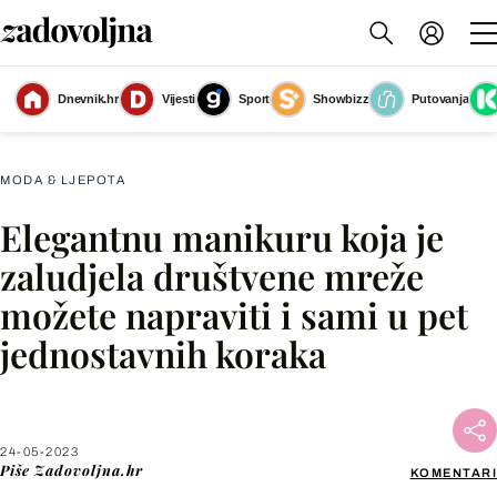
Dnevnik.hr
Vijesti
Sport
Showbizz
Putovanja
Mramorni nokti
(Foto: Shutterstock)
MODA & LJEPOTA
Elegantnu manikuru koja je
Facebook
zaludjela društvene mreže
možete napraviti i sami u pet
X
jednostavnih koraka
WhatsApp
Viber
24-05-2023
Piše
Zadovoljna.hr
KOMENTARI