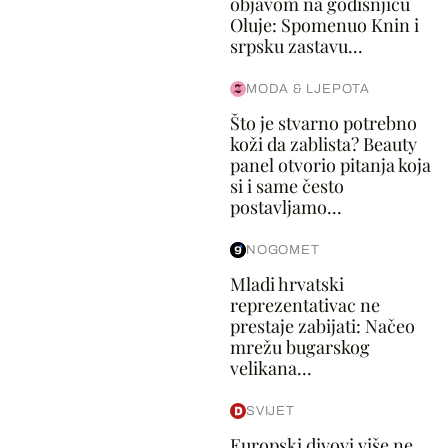
objavom na godišnjicu
Oluje: Spomenuo Knin i
srpsku zastavu...
MODA & LJEPOTA
Što je stvarno potrebno
koži da zablista? Beauty
panel otvorio pitanja koja
si i same često
postavljamo...
NOGOMET
Mladi hrvatski
reprezentativac ne
prestaje zabijati: Načeo
mrežu bugarskog
velikana...
SVIJET
Europski divovi više ne