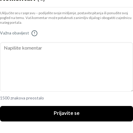
Uključite se u raspravu – podijelite svoje mišljenje, postavite pitanja ili ponudite svoj
pogled na temu. Vaš komentar može potaknuti zanimljiv dijalog i obogatiti zajednicu
našeg portala.
Važna obavijest
!
1500 znakova preostalo
Prijavite se