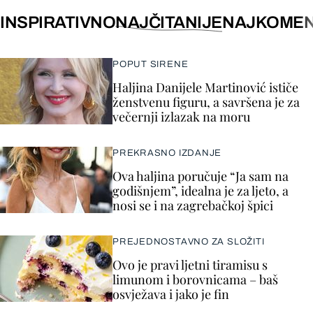
INSPIRATIVNO
NAJČITANIJE
NAJKOMEN
POPUT SIRENE
Haljina Danijele Martinović ističe
ženstvenu figuru, a savršena je za
večernji izlazak na moru
PREKRASNO IZDANJE
Ova haljina poručuje “Ja sam na
godišnjem”, idealna je za ljeto, a
nosi se i na zagrebačkoj špici
PREJEDNOSTAVNO ZA SLOŽITI
Ovo je pravi ljetni tiramisu s
limunom i borovnicama – baš
osvježava i jako je fin