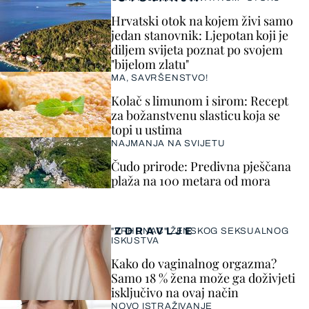
Hrvatski otok na kojem živi samo
jedan stanovnik: Ljepotan koji je
diljem svijeta poznat po svojem
"bijelom zlatu"
MA, SAVRŠENSTVO!
Kolač s limunom i sirom: Recept
za božanstvenu slasticu koja se
topi u ustima
NAJMANJA NA SVIJETU
Čudo prirode: Predivna pješčana
plaža na 100 metara od mora
ZDRAVLJE
"VRHUNAC" ŽENSKOG SEKSUALNOG
ISKUSTVA
Kako do vaginalnog orgazma?
Samo 18 % žena može ga doživjeti
isključivo na ovaj način
NOVO ISTRAŽIVANJE