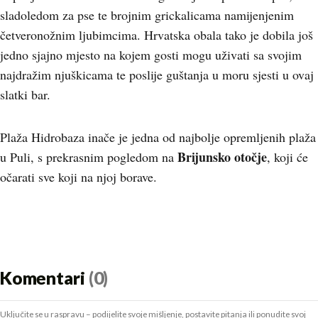
sladoledom za pse te brojnim grickalicama namijenjenim
četveronožnim ljubimcima. Hrvatska obala tako je dobila još
jedno sjajno mjesto na kojem gosti mogu uživati sa svojim
najdražim njuškicama te poslije guštanja u moru sjesti u ovaj
slatki bar.
Plaža Hidrobaza inače je jedna od najbolje opremljenih plaža
Brijunsko otočje
u Puli, s prekrasnim pogledom na
, koji će
očarati sve koji na njoj borave.
Komentari
(0)
Uključite se u raspravu – podijelite svoje mišljenje, postavite pitanja ili ponudite svoj