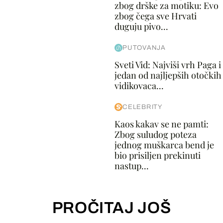
zbog drške za motiku: Evo
zbog čega sve Hrvati
duguju pivo...
PUTOVANJA
Sveti Vid: Najviši vrh Paga i
jedan od najljepših otočkih
vidikovaca...
CELEBRITY
Kaos kakav se ne pamti:
Zbog suludog poteza
jednog muškarca bend je
bio prisiljen prekinuti
nastup...
PROČITAJ JOŠ