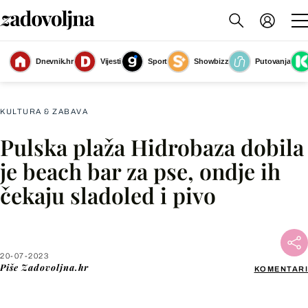
Dnevnik.hr
Vijesti
Sport
Showbizz
Putovanja
Slika nije dostupna
KULTURA & ZABAVA
Pulska plaža Hidrobaza dobila
Facebook
je beach bar za pse, ondje ih
čekaju sladoled i pivo
X
WhatsApp
20-07-2023
Piše
Zadovoljna.hr
KOMENTARI
Viber