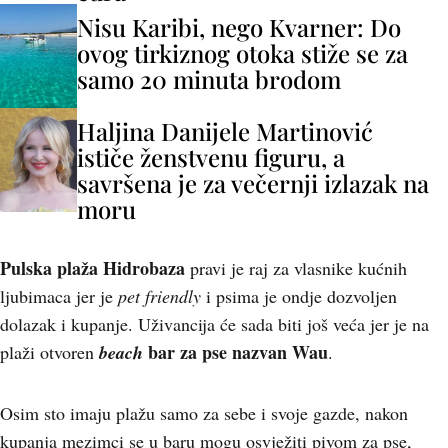
Nisu Karibi, nego Kvarner: Do
ovog tirkiznog otoka stiže se za
samo 20 minuta brodom
Haljina Danijele Martinović
ističe ženstvenu figuru, a
savršena je za večernji izlazak na
moru
Pulska plaža Hidrobaza
pravi je raj za vlasnike kućnih
ljubimaca jer je
pet friendly
i psima je ondje dozvoljen
dolazak i kupanje. Uživancija će sada biti još veća jer je na
bar za pse nazvan Wau
plaži otvoren
beach
.
Osim sto imaju plažu samo za sebe i svoje gazde, nakon
kupanja mezimci se u baru mogu osvježiti pivom za pse,