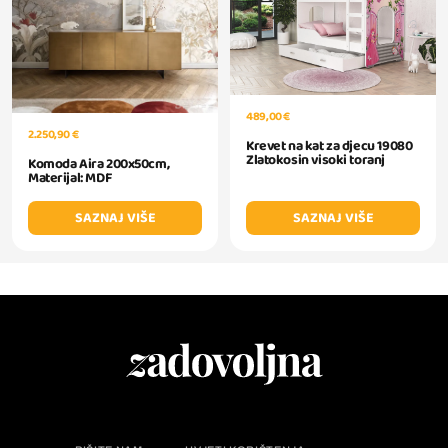
489,00 €
2.250,90 €
Krevet na kat za djecu 19080
Zlatokosin visoki toranj
Komoda Aira 200x50cm,
Materijal: MDF
SAZNAJ VIŠE
SAZNAJ VIŠE