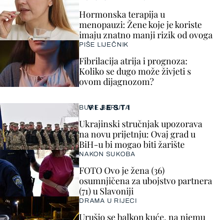
Hormonska terapija u
menopauzi: Žene koje je koriste
imaju znatno manji rizik od ovoga
PIŠE LIJEČNIK
Fibrilacija atrija i prognoza:
Koliko se dugo može živjeti s
ovom dijagnozom?
VIJESTI
BURE BARUTA
Ukrajinski stručnjak upozorava
na novu prijetnju: Ovaj grad u
BiH-u bi mogao biti žarište
NAKON SUKOBA
FOTO Ovo je žena (36)
osumnjičena za ubojstvo partnera
(71) u Slavoniji
DRAMA U RIJECI
Urušio se balkon kuće, na njemu