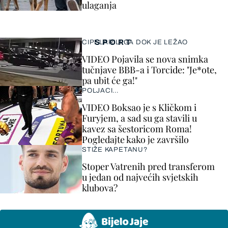
ulaganja
SPORT
CIPELARILI GA DOK JE LEŽAO
VIDEO Pojavila se nova snimka
tučnjave BBB-a i Torcide: "Je*ote,
pa ubit će ga!"
POLJACI...
VIDEO Boksao je s Kličkom i
Furyjem, a sad su ga stavili u
kavez sa šestoricom Roma!
Pogledajte kako je završilo
STIŽE KAPETANU?
Stoper Vatrenih pred transferom
u jedan od najvećih svjetskih
klubova?