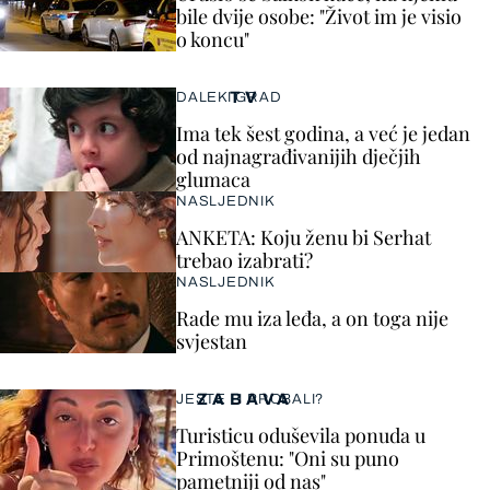
bile dvije osobe: "Život im je visio
o koncu"
TV
DALEKI GRAD
Ima tek šest godina, a već je jedan
od najnagrađivanijih dječjih
glumaca
NASLJEDNIK
ANKETA: Koju ženu bi Serhat
trebao izabrati?
NASLJEDNIK
Rade mu iza leđa, a on toga nije
svjestan
ZABAVA
JESTE LI PROBALI?
Turisticu oduševila ponuda u
Primoštenu: "Oni su puno
pametniji od nas"