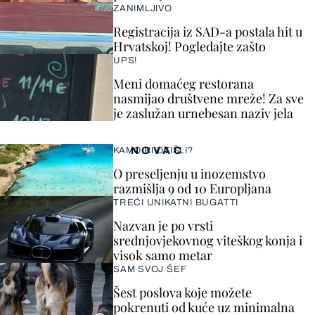
ZANIMLJIVO
Registracija iz SAD-a postala hit u
Hrvatskoj! Pogledajte zašto
UPS!
Meni domaćeg restorana
nasmijao društvene mreže! Za sve
je zaslužan urnebesan naziv jela
NOVAC
KAMO BI OTIŠLI?
O preseljenju u inozemstvo
razmišlja 9 od 10 Europljana
TREĆI UNIKATNI BUGATTI
Nazvan je po vrsti
srednjovjekovnog viteškog konja i
visok samo metar
SAM SVOJ ŠEF
Šest poslova koje možete
pokrenuti od kuće uz minimalna