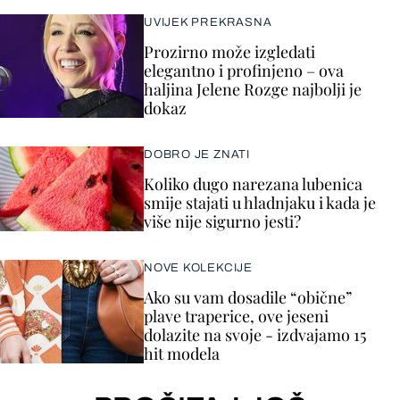
UVIJEK PREKRASNA
Prozirno može izgledati
elegantno i profinjeno – ova
haljina Jelene Rozge najbolji je
dokaz
DOBRO JE ZNATI
Koliko dugo narezana lubenica
smije stajati u hladnjaku i kada je
više nije sigurno jesti?
NOVE KOLEKCIJE
Ako su vam dosadile “obične”
plave traperice, ove jeseni
dolazite na svoje - izdvajamo 15
hit modela