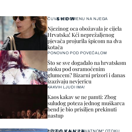
SHOW
ČUVA USPOMENU NA NJEGA
Njezinog oca obožavala je cijela
Hrvatska! Kći neprežaljenog
pjevača projurila špicom na dva
kotača
PONOVNO POD POVEĆALOM
Što se sve događalo na hrvatskom
otoku pod osramoćenim
glumcem? Bizarni prizori i danas
izazivaju nevjericu
KAKVIH LJUDI IMA!
Kaos kakav se ne pamti: Zbog
suludog poteza jednog muškarca
bend je bio prisiljen prekinuti
nastup
PUTOVANJA
UŽIVANJE NA "PRIVATNOM" OTOKU