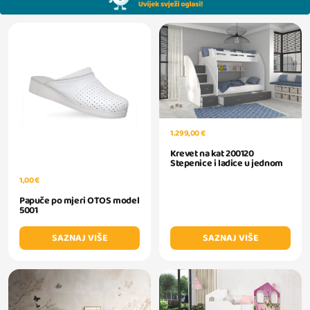
1.299,00 €
Krevet na kat 200120
Stepenice i ladice u jednom
1,00 €
Papuče po mjeri OTOS model
5001
SAZNAJ VIŠE
SAZNAJ VIŠE