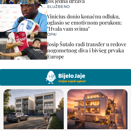
još jedna država
SLUŽBENO
Vinicius donio konačnu odluku,
oglasio se emotivnom porukom:
"Hvala vam svima"
OPA!
Josip Šutalo radi transfer u redove
nogometnog diva i bivšeg prvaka
Europe