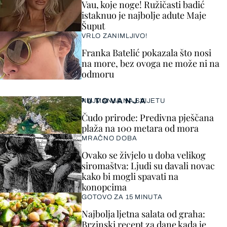
Vau, koje noge! Ružičasti badić
istaknuo je najbolje adute Maje
Šuput
VRLO ZANIMLJIVO!
Franka Batelić pokazala što nosi
na more, bez ovoga ne može ni na
odmoru
PUTOVANJA
NAJMANJA NA SVIJETU
Čudo prirode: Predivna pješčana
plaža na 100 metara od mora
MRAČNO DOBA
Ovako se živjelo u doba velikog
siromaštva: Ljudi su davali novac
kako bi mogli spavati na
konopcima
GOTOVO ZA 15 MINUTA
Najbolja ljetna salata od graha:
Brzinski recept za dane kada je