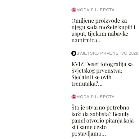
MODA & LJEPOTA
Omiljene proizvode za
njegu sada možete kupiti i
usput, tijekom nabavke
namirnica...
SVJETSKO PRVENSTVO 2026
KVIZ Deset fotografija sa
Svjetskog prvenstva:
Sjećate li se ovih
trenutaka?...
MODA & LJEPOTA
Što je stvarno potrebno
koži da zablista? Beauty
panel otvorio pitanja koja
si i same često
postavljamo...