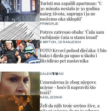
Turisti mu zapalili apartman: "U
30 minuta nestalo je 50 godina
našeg života, supruga i ja ne
možemo oka sklopiti"
PRIMORJE
Potres zatresao obalu: "Čula sam
razbijanje čaša u stanu iznad"
8 MRTVIH, 15 RANJENIH
FOTO Krvavi pohod dječaka: Ubio
baku i djeda pa upao u školu i
likvidirao pet nastavnika
TV
DALEKI GRAD
Uznemirena je zbog njegove
ucjene - hoće li napraviti što
traži?
NASLJEDNIK
Želi da njih troje sretno žive, a
nije ni svjesna da ga je odavno