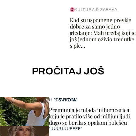
KULTURA & ZABAVA
Kad su uspomene previše
dobre za samo jedno
gledanje: Mali uređaj koji je
još jednom oživio trenutke
s ple...
PROČITAJ JOŠ
SHOW
U 27. GODINI
Preminula je mlada influencerica
koju je pratilo više od milijun ljudi,
dugo se borila s opakom bolešću
"UUUUUUFFFF"