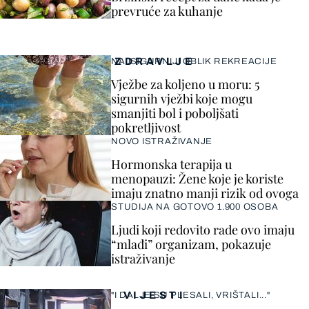
prevruće za kuhanje
ZDRAVLJE
NAJSIGURNIJI OBLIK REKREACIJE
Vježbe za koljeno u moru: 5
sigurnih vježbi koje mogu
smanjiti bol i poboljšati
pokretljivost
NOVO ISTRAŽIVANJE
Hormonska terapija u
menopauzi: Žene koje je koriste
imaju znatno manji rizik od ovoga
STUDIJA NA GOTOVO 1.900 OSOBA
Ljudi koji redovito rade ovo imaju
“mlađi” organizam, pokazuje
istraživanje
VIJESTI
"I DALJE SU PLESALI, VRIŠTALI..."