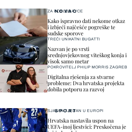
NOVAC
ZA POSLODAVCE
Kako ispravno dati nekome otkaz
i izbjeći najčešće pogreške te
sudske sporove
TREĆI UNIKATNI BUGATTI
Nazvan je po vrsti
srednjovjekovnog viteškog konja i
visok samo metar
POKROVITELJ PHILIP MORRIS ZAGREB
Digitalna rješenja za stvarne
probleme: Dva hrvatska projekta
dobila potporu za razvoj
SPORT
SJAJAN TJEDAN U EUROPI
Hrvatska nastavila uspon na
UEFA-inoj ljestvici: Preskočena je