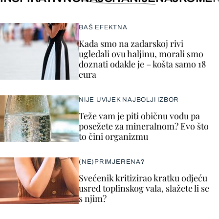
BAŠ EFEKTNA
Kada smo na zadarskoj rivi
ugledali ovu haljinu, morali smo
doznati odakle je – košta samo 18
eura
NIJE UVIJEK NAJBOLJI IZBOR
Teže vam je piti običnu vodu pa
posežete za mineralnom? Evo što
to čini organizmu
(NE)PRIMJERENA?
Svećenik kritizirao kratku odjeću
usred toplinskog vala, slažete li se
s njim?