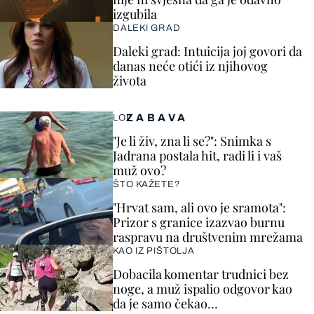
izgubila
DALEKI GRAD
Daleki grad: Intuicija joj govori da
danas neće otići iz njihovog
života
ZABAVA
LOL
"Je li živ, zna li se?": Snimka s
Jadrana postala hit, radi li i vaš
muž ovo?
ŠTO KAŽETE?
"Hrvat sam, ali ovo je sramota":
Prizor s granice izazvao burnu
raspravu na društvenim mrežama
KAO IZ PIŠTOLJA
Dobacila komentar trudnici bez
noge, a muž ispalio odgovor kao
da je samo čekao…