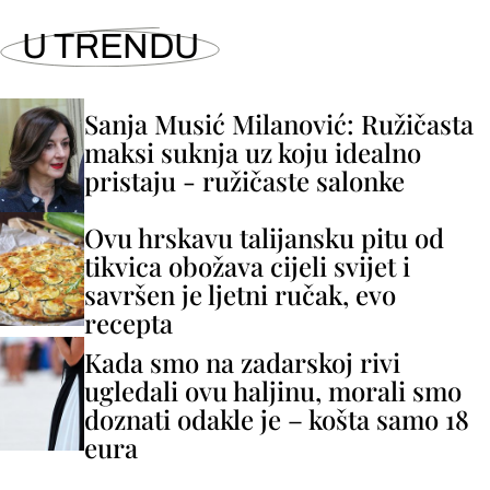
U TRENDU
Sanja Musić Milanović: Ružičasta
maksi suknja uz koju idealno
pristaju - ružičaste salonke
Ovu hrskavu talijansku pitu od
tikvica obožava cijeli svijet i
savršen je ljetni ručak, evo
recepta
Kada smo na zadarskoj rivi
ugledali ovu haljinu, morali smo
doznati odakle je – košta samo 18
eura