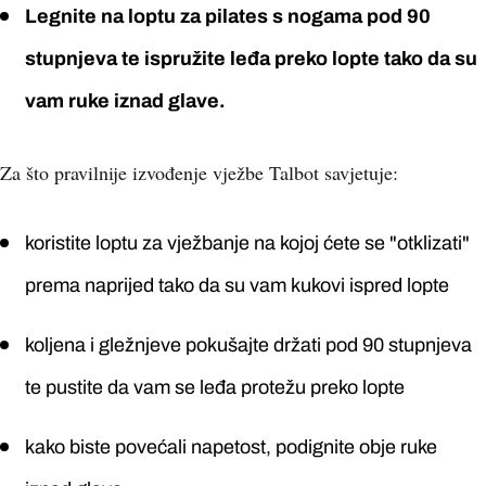
Legnite na loptu za pilates s nogama pod 90
stupnjeva te ispružite leđa preko lopte tako da su
vam ruke iznad glave.
Za što pravilnije izvođenje vježbe Talbot savjetuje:
koristite loptu za vježbanje na kojoj ćete se "otklizati"
prema naprijed tako da su vam kukovi ispred lopte
koljena i gležnjeve pokušajte držati pod 90 stupnjeva
te pustite da vam se leđa protežu preko lopte
kako biste povećali napetost, podignite obje ruke