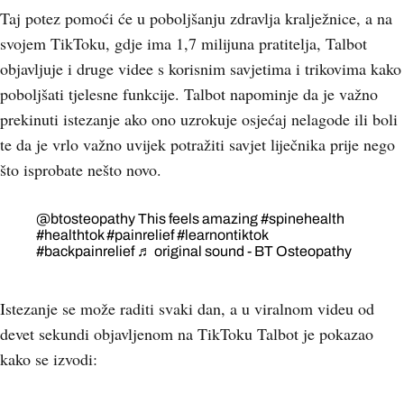
Taj potez pomoći će u poboljšanju zdravlja kralježnice, a na
svojem TikToku, gdje ima 1,7 milijuna pratitelja, Talbot
objavljuje i druge videe s korisnim savjetima i trikovima kako
poboljšati tjelesne funkcije. Talbot napominje da je važno
prekinuti istezanje ako ono uzrokuje osjećaj nelagode ili boli
te da je vrlo važno uvijek potražiti savjet liječnika prije nego
što isprobate nešto novo.
@btosteopathy
This feels amazing
#spinehealth
#healthtok
#painrelief
#learnontiktok
#backpainrelief
♬ original sound - BT Osteopathy
Istezanje se može raditi svaki dan, a u viralnom videu od
devet sekundi objavljenom na TikToku Talbot je pokazao
kako se izvodi: