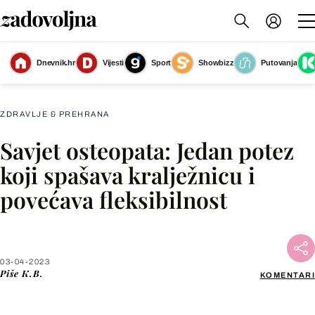
Dnevnik.hr
Vijesti
Sport
Showbizz
Putovanja
Slika nije dostupna
ZDRAVLJE & PREHRANA
Savjet osteopata: Jedan potez
Facebook
koji spašava kralježnicu i
povećava fleksibilnost
X
WhatsApp
03-04-2023
Piše
K.B.
KOMENTARI
Viber