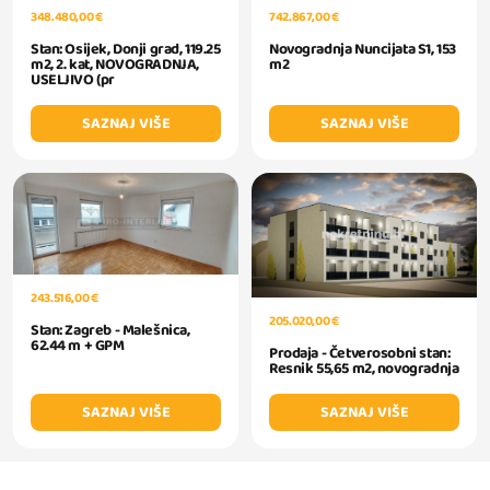
348.480,00 €
742.867,00 €
Stan: Osijek, Donji grad, 119.25
Novogradnja Nuncijata S1, 153
m2, 2. kat, NOVOGRADNJA,
m2
USELJIVO (pr
SAZNAJ VIŠE
SAZNAJ VIŠE
243.516,00 €
205.020,00 €
Stan: Zagreb - Malešnica,
62.44 m + GPM
Prodaja - Četverosobni stan:
Resnik 55,65 m2, novogradnja
SAZNAJ VIŠE
SAZNAJ VIŠE