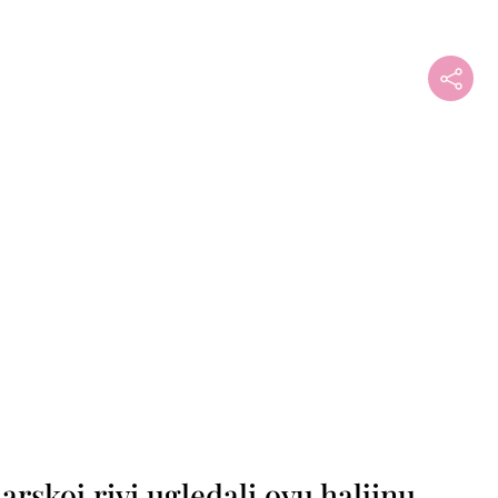
rskoj rivi ugledali ovu haljinu,