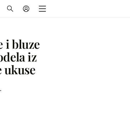
e i bluze
odela iz
e ukuse
r