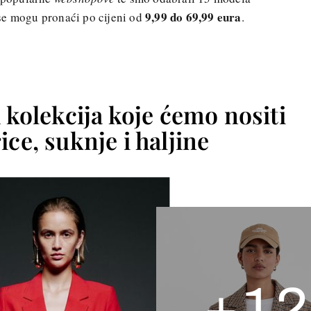
9,99 do 69,99 eura
i se mogu pronaći po cijeni od
.
h kolekcija koje ćemo nositi
ice, suknje i haljine
+
12