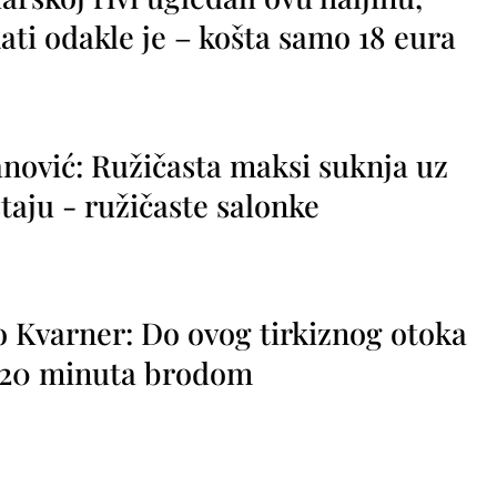
ti odakle je – košta samo 18 eura
nović: Ružičasta maksi suknja uz
taju - ružičaste salonke
o Kvarner: Do ovog tirkiznog otoka
o 20 minuta brodom