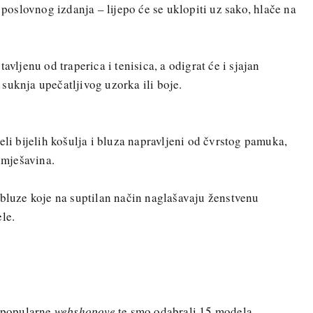
 poslovnog izdanja – lijepo će se uklopiti uz sako, hlače na
avljenu od traperica i tenisica, a odigrat će i sjajan
suknja upečatljivog uzorka ili boje.
eli bijelih košulja i bluza napravljeni od čvrstog pamuka,
h mješavina.
 bluze koje na suptilan način naglašavaju ženstvenu
le.
a popularne
webshopove
te smo odabrali 15 modela