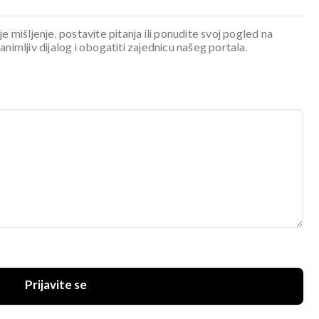
je mišljenje, postavite pitanja ili ponudite svoj pogled na
mljiv dijalog i obogatiti zajednicu našeg portala.
Prijavite se