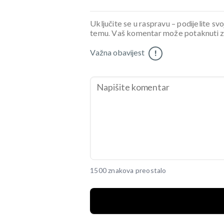
Uključite se u raspravu – podijelite svo
temu. Vaš komentar može potaknuti zani
Važna obavijest
!
1500 znakova preostalo