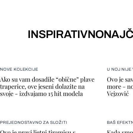
INSPIRATIVNO
NAJČ
NOVE KOLEKCIJE
U NOJ NIJE
Ako su vam dosadile “obične” plave
Ovo je sav
traperice, ove jeseni dolazite na
more - no
svoje - izdvajamo 15 hit modela
Vejzović
PREJEDNOSTAVNO ZA SLOŽITI
BAŠ EFEKT
Ovo je pravi ljetni tiramisu s
Kada smo 