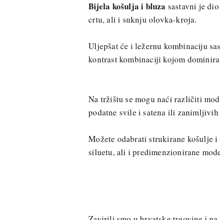
Bijela košulja i bluza
sastavni je dio
crtu, ali i suknju olovka-kroja.
Uljepšat će i ležernu kombinaciju sast
kontrast kombinaciji kojom dominira 
Na tržištu se mogu naći različiti mod
podatne svile i satena ili zanimljivi
Možete odabrati strukirane košulje i
siluetu, ali i predimenzionirane mode
Zavirili smo u hrvatske trgovine i n