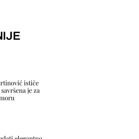
IJE
rtinović ističe
 savršena je za
a moru
edati elegantno