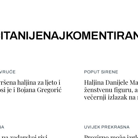
ITANIJE
NAJKOMENTIRAN
 VRUĆE
POPUT SIRENE
ršena haljina za ljeto i
Haljina Danijele Ma
si je i Bojana Gregorić
ženstvenu figuru, a
večernji izlazak n
NA
UVIJEK PREKRASNA
na zadarskoj rivi
Prozirno može izgl