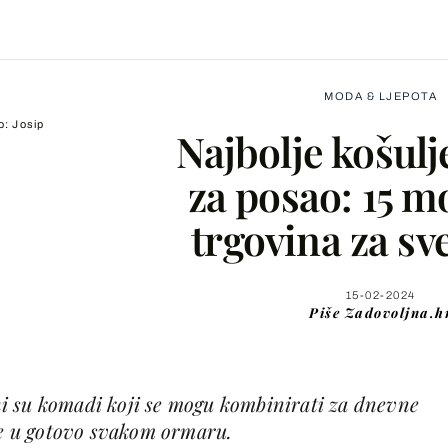
MODA & LJEPOTA
o: Josip
Najbolje košulj
za posao: 15 m
trgovina za sv
Facebook
X
15-02-2024
Piše
Zadovoljna.h
WhatsApp
ilni su komadi koji se mogu kombinirati za dnevne
Viber
 se u gotovo svakom ormaru.