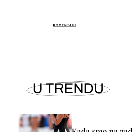
KOMENTARI
U TRENDU
Kada smo na zada