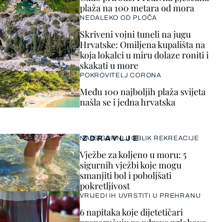
plaža na 100 metara od mora
NEDALEKO OD PLOČA
Skriveni vojni tuneli na jugu
Hrvatske: Omiljena kupališta na
koja lokalci u miru dolaze roniti i
skakati u more
POKROVITELJ CORONA
Među 100 najboljih plaža svijeta
našla se i jedna hrvatska
ZDRAVLJE
NAJSIGURNIJI OBLIK REKREACIJE
Vježbe za koljeno u moru: 5
sigurnih vježbi koje mogu
smanjiti bol i poboljšati
pokretljivost
VRIJEDI IH UVRSTITI U PREHRANU
6 napitaka koje dijetetičari