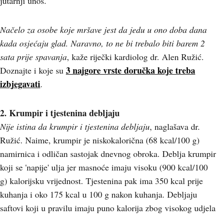
jutarnji unos.
Načelo za osobe koje mršave jest da jedu u ono doba dana
kada osjećaju glad. Naravno, to ne bi trebalo biti barem 2
sata prije spavanja
, kaže riječki kardiolog dr. Alen Ružić.
3 najgore vrste doručka koje treba
Doznajte i koje su
izbjegavati
.
2. Krumpir i tjestenina debljaju
Nije istina da krumpir i tjestenina debljaju
, naglašava dr.
Ružić. Naime, krumpir je niskokalorična (68 kcal/100 g)
namirnica i odličan sastojak dnevnog obroka. Deblja krumpir
koji se 'napije' ulja jer masnoće imaju visoku (900 kcal/100
g) kalorijsku vrijednost. Tjestenina pak ima 350 kcal prije
kuhanja i oko 175 kcal u 100 g nakon kuhanja. Debljaju
saftovi koji u pravilu imaju puno kalorija zbog visokog udjela