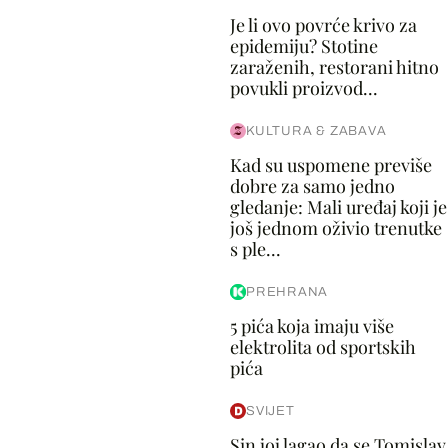
Je li ovo povrće krivo za
epidemiju? Stotine
zaraženih, restorani hitno
povukli proizvod...
KULTURA & ZABAVA
Kad su uspomene previše
dobre za samo jedno
gledanje: Mali uređaj koji je
još jednom oživio trenutke
s ple...
PREHRANA
5 pića koja imaju više
elektrolita od sportskih
pića
SVIJET
Sin joj lagao da se Tomislav