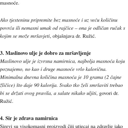
masnoće.
Ako tjesteninu pripremite bez masnoće i uz veću količinu
povrća ili nemasni umak od rajčice – ona je odličan ručak s
kojim se može mršavjeti
, objašnjava dr. Ružić.
3. Maslinovo ulje je dobro za mršavljenje
Maslinovo ulje je izvrsna namirnica, najbolja masnoća koju
poznajemo, no kao i druge masnoće vrlo kalorična.
Minimalna dnevna količina masnoća je 10 grama (2 čajne
žličice) što daje 90 kalorija. Svako tko želi smršaviti trebao
bi se držati ovog pravila, a salate nikako uljiti
, govori dr.
Ružić.
4. Sir je zdrava namirnica
Sirevi su visokomasni proizvodi čiji utjecaj na zdravlje jako