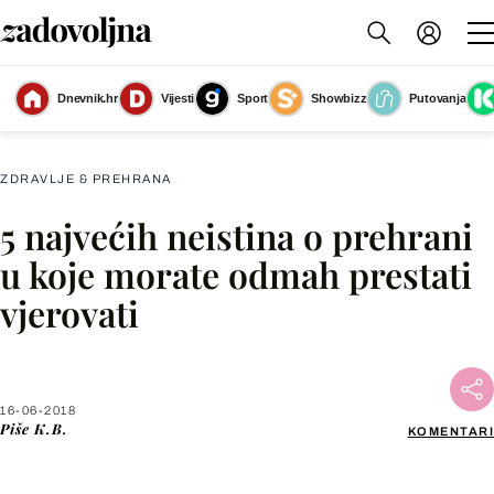
Tjestenina ne deblja, nego saftovi koji u pravilu imaju puno kalorija zbog
Dnevnik.hr
Vijesti
Sport
Showbizz
Putovanja
visokog udjela masnoće
(Foto: Getty Images)
ZDRAVLJE & PREHRANA
5 najvećih neistina o prehrani
Facebook
u koje morate odmah prestati
vjerovati
X
WhatsApp
16-06-2018
Piše
K.B.
KOMENTARI
Viber