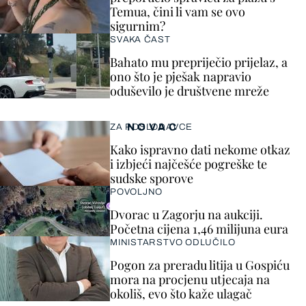
Temua, čini li vam se ovo
sigurnim?
SVAKA ČAST
Bahato mu prepriječio prijelaz, a
ono što je pješak napravio
oduševilo je društvene mreže
NOVAC
ZA POSLODAVCE
Kako ispravno dati nekome otkaz
i izbjeći najčešće pogreške te
sudske sporove
POVOLJNO
Dvorac u Zagorju na aukciji.
Početna cijena 1,46 milijuna eura
MINISTARSTVO ODLUČILO
Pogon za preradu litija u Gospiću
mora na procjenu utjecaja na
okoliš, evo što kaže ulagač