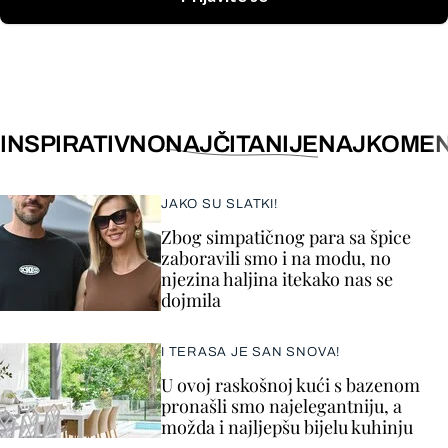
INSPIRATIVNO
NAJČITANIJE
NAJKOMEN
JAKO SU SLATKI!
Zbog simpatičnog para sa špice
zaboravili smo i na modu, no
njezina haljina itekako nas se
dojmila
I TERASA JE SAN SNOVA!
U ovoj raskošnoj kući s bazenom
pronašli smo najelegantniju, a
možda i najljepšu bijelu kuhinju