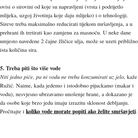
ovisi o sirovini od koje su napravljeni (vrsta i podrijetlo
mlijeka, uzgoj životinja koje daju mlijeko) i o tehnologiji.
Sireve treba maksimalno reducirati tijekom mršavljenja, a u
prehrani ih tretirati kao zamjenu za masnoću. U neke dane
umjesto navedene 2 čajne žličice ulja, može se uzeti približno
ista količina sira.
5. Treba piti što više vode
Niti jedno piće, pa ni vodu ne treba konzumirati uz jelo,
kaže
Ružić. Naime, kada jedemo i istodobno pijuckamo (makar i
vodu), nesvjesno ubrzavamo unošenje hrane, a dokazano je
da osobe koje brzo jedu imaju izrazitu sklonost debljanju.
koliko vode morate popiti ako želite smršavjeti
Pročitajte i
.