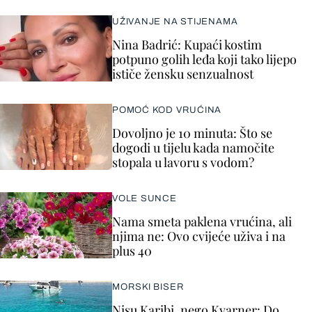
UŽIVANJE NA STIJENAMA
Nina Badrić: Kupaći kostim
potpuno golih leđa koji tako lijepo
ističe žensku senzualnost
POMOĆ KOD VRUĆINA
Dovoljno je 10 minuta: Što se
dogodi u tijelu kada namočite
stopala u lavoru s vodom?
VOLE SUNCE
Nama smeta paklena vrućina, ali
njima ne: Ovo cvijeće uživa i na
plus 40
MORSKI BISER
Nisu Karibi, nego Kvarner: Do