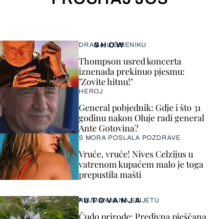
SHOW
DRAMA U ŠIBENIKU
Thompson usred koncerta
iznenada prekinuo pjesmu:
"Zovite hitnu!"
HEROJ
General pobjednik: Gdje i što 31
godinu nakon Oluje radi general
Ante Gotovina?
S MORA POSLALA POZDRAVE
Vruće, vruće! Nives Celzijus u
vatrenom kupaćem malo je toga
prepustila mašti
PUTOVANJA
NAJMANJA NA SVIJETU
Čudo prirode: Predivna pješčana