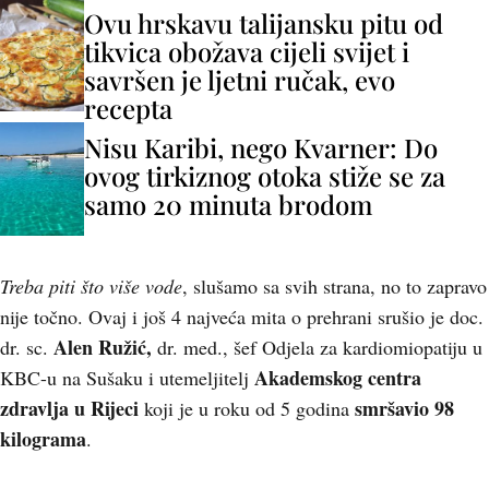
Ovu hrskavu talijansku pitu od
tikvica obožava cijeli svijet i
savršen je ljetni ručak, evo
recepta
Nisu Karibi, nego Kvarner: Do
ovog tirkiznog otoka stiže se za
samo 20 minuta brodom
Treba piti što više vode
, slušamo sa svih strana, no to zapravo
nije točno. Ovaj i još 4 najveća mita o prehrani srušio je doc.
Alen Ružić,
dr. sc.
dr. med., šef Odjela za kardiomiopatiju u
Akademskog centra
KBC-u na Sušaku i utemeljitelj
zdravlja u Rijeci
smršavio 98
koji je u roku od 5 godina
kilograma
.