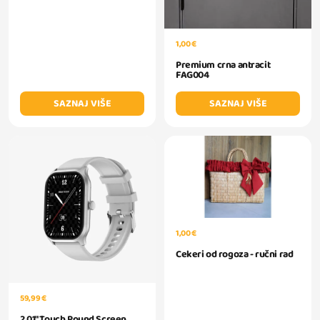
1,00 €
Premium crna antracit
FAG004
SAZNAJ VIŠE
SAZNAJ VIŠE
1,00 €
Cekeri od rogoza - ručni rad
59,99 €
2.01" Touch Round Screen