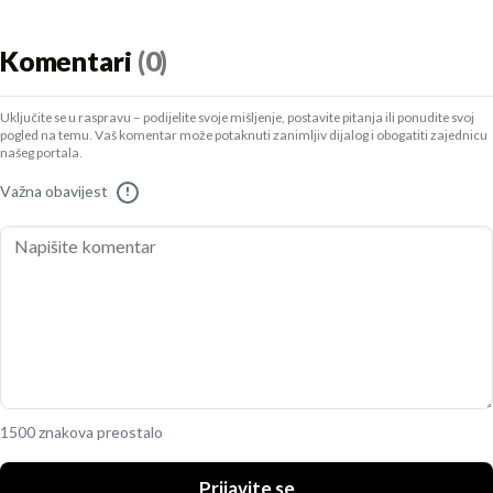
Komentari
(0)
Uključite se u raspravu – podijelite svoje mišljenje, postavite pitanja ili ponudite svoj
pogled na temu. Vaš komentar može potaknuti zanimljiv dijalog i obogatiti zajednicu
našeg portala.
Važna obavijest
!
1500 znakova preostalo
Prijavite se