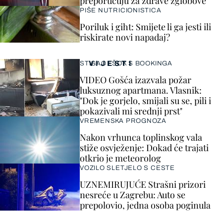
preporučuju za zdrave zglobove
PIŠE NUTRICIONISTICA
Poriluk i giht: Smijete li ga jesti ili
riskirate novi napadaj?
VIJESTI
STIGAO I ŠOK S BOOKINGA
VIDEO Gošća izazvala požar
luksuznog apartmana. Vlasnik:
"Dok je gorjelo, smijali su se, pili i
pokazivali mi srednji prst"
VREMENSKA PROGNOZA
Nakon vrhunca toplinskog vala
stiže osvježenje: Dokad će trajati
otkrio je meteorolog
VOZILO SLETJELO S CESTE
UZNEMIRUJUĆE Strašni prizori
nesreće u Zagrebu: Auto se
prepolovio, jedna osoba poginula