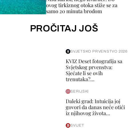
ovog tirkiznog otoka stiže se za
samo 20 minuta brodom
PROČITAJ JOŠ
SVJETSKO PRVENSTVO 2026
KVIZ Deset fotografija sa
Svjetskog prvenstva:
Sjećate li se ovih
trenutaka?...
SERIJSKI
Daleki grad: Intuicija joj
govori da danas neće otići
iz njihovog života...
SVIJET