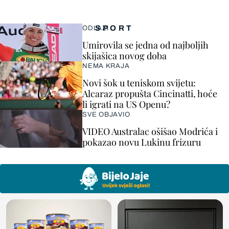
SPORT
ODLAZI
Umirovila se jedna od najboljih
skijašica novog doba
NEMA KRAJA
Novi šok u teniskom svijetu:
Alcaraz propušta Cincinatti, hoće
li igrati na US Openu?
SVE OBJAVIO
VIDEO Australac ošišao Modrića i
pokazao novu Lukinu frizuru