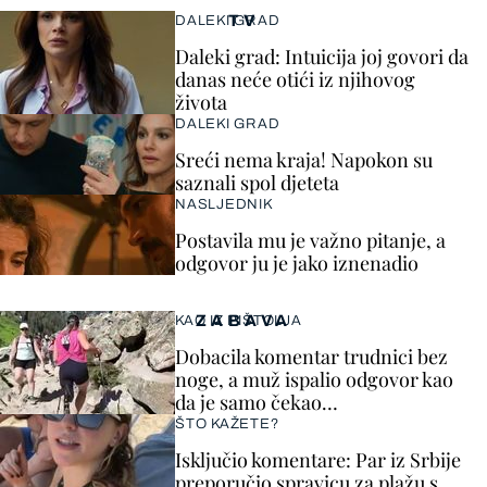
TV
DALEKI GRAD
Daleki grad: Intuicija joj govori da
danas neće otići iz njihovog
života
DALEKI GRAD
Sreći nema kraja! Napokon su
saznali spol djeteta
NASLJEDNIK
Postavila mu je važno pitanje, a
odgovor ju je jako iznenadio
ZABAVA
KAO IZ PIŠTOLJA
Dobacila komentar trudnici bez
noge, a muž ispalio odgovor kao
da je samo čekao…
ŠTO KAŽETE?
Isključio komentare: Par iz Srbije
preporučio spravicu za plažu s