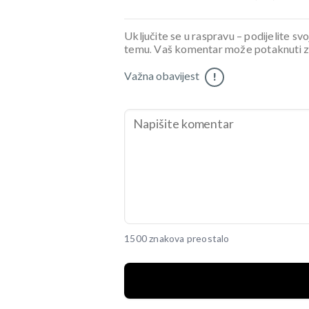
Uključite se u raspravu – podijelite svo
temu. Vaš komentar može potaknuti zani
Važna obavijest
!
1500 znakova preostalo