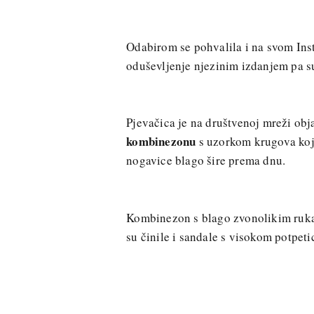
Odabirom se pohvalila i na svom Insta
oduševljenje njezinim izdanjem pa su 
Pjevačica je na društvenoj mreži ob
kombinezonu
s uzorkom krugova koji 
nogavice blago šire prema dnu.
Kombinezon s blago zvonolikim rukav
su činile i sandale s visokom potpet