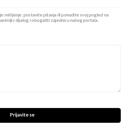
je mišljenje, postavite pitanja ili ponudite svoj pogled na
mljiv dijalog i obogatiti zajednicu našeg portala.
Prijavite se