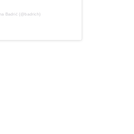
na Badrić (@badrich)