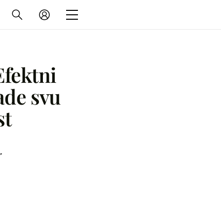
Efektni
ade svu
st
r