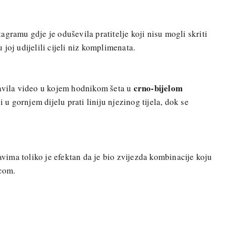
gramu gdje je oduševila pratitelje koji nisu mogli skriti
joj udijelili cijeli niz komplimenata.
crno-bijelom
javila video u kojem hodnikom šeta u
u gornjem dijelu prati liniju njezinog tijela, dok se
ima toliko je efektan da je bio zvijezda kombinacije koju
icom.