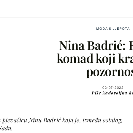
MODA & LJEPOTA
Nina Badrić: 
komad koji kr
pozorno
Facebook
X
02-07-2022
Piše
Zadovoljna.h
WhatsApp
a pjevačicu Ninu Badrić koja je, između ostalog,
Viber
Sadu.