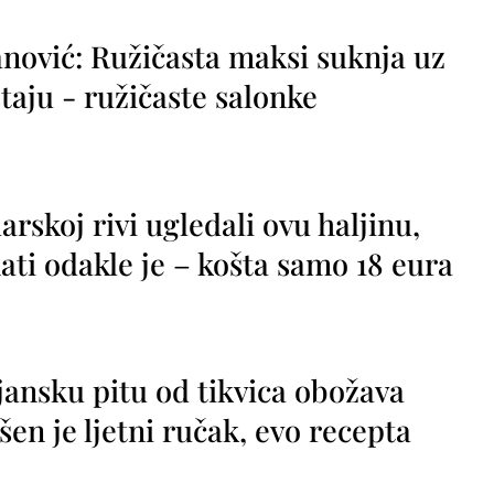
nović: Ružičasta maksi suknja uz
taju - ružičaste salonke
rskoj rivi ugledali ovu haljinu,
ti odakle je – košta samo 18 eura
jansku pitu od tikvica obožava
vršen je ljetni ručak, evo recepta