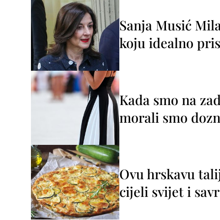
Sanja Musić Mila
koju idealno pris
Kada smo na zada
morali smo dozna
Ovu hrskavu tali
cijeli svijet i sa