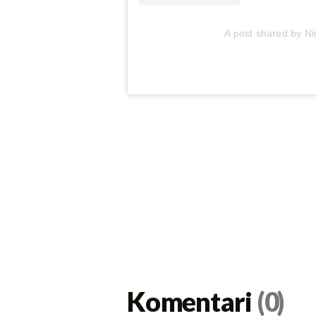
A post shared by Ni
Komentari
(0)