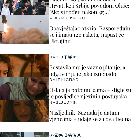
Hrvatske i Srbije povodom Oluje:
"Ako si rođen nakon '95..."
ALARM U KIJEVU
Obavještajac otkrio: Raspoređuju
se i imaju 120 raketa, napast će
Ukrajinu
TV
NASLJEDNIK
Postavila mu je važno pitanje, a
odgovor ju je jako iznenadio
DALEKI GRAD
Ostala je potpuno sama – stigle su
je posljedice njezinih postupaka
NASLJEDNIK
Nasljednik: Saznala je datum
vjenčanja - udaje se za dva tjedna
ZABAVA
SVAKA ČAST