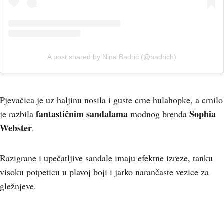
A post shared by Nina Badrić (@badrich)
Pjevačica je uz haljinu nosila i guste crne hulahopke, a crnilo
fantastičnim sandalama
Sophia
je razbila
modnog brenda
Webster
.
Razigrane i upečatljive sandale imaju efektne izreze, tanku
visoku potpeticu u plavoj boji i jarko narančaste vezice za
gležnjeve.