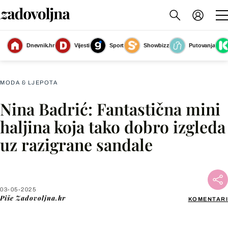
Dnevnik.hr
Vijesti
Sport
Showbizz
Putovanja
Nina Badrić
(Foto: Instagram@badrich)
MODA & LJEPOTA
Nina Badrić: Fantastična mini
Facebook
haljina koja tako dobro izgleda
uz razigrane sandale
X
WhatsApp
03-05-2025
Piše
Zadovoljna.hr
KOMENTARI
Viber