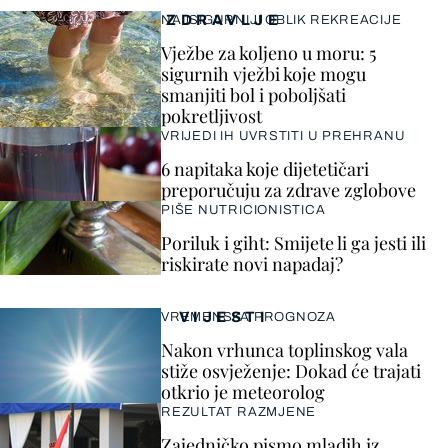
ZDRAVLJE
NAJSIGURNIJI OBLIK REKREACIJE
Vježbe za koljeno u moru: 5
sigurnih vježbi koje mogu
smanjiti bol i poboljšati
pokretljivost
VRIJEDI IH UVRSTITI U PREHRANU
6 napitaka koje dijetetičari
preporučuju za zdrave zglobove
PIŠE NUTRICIONISTICA
Poriluk i giht: Smijete li ga jesti ili
riskirate novi napadaj?
VIJESTI
VREMENSKA PROGNOZA
Nakon vrhunca toplinskog vala
stiže osvježenje: Dokad će trajati
otkrio je meteorolog
REZULTAT RAZMJENE
Zajedničko pismo mladih iz