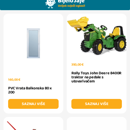
350,00 €
Rolly Toys John Deere 8400R
traktor na pedale s
160,00 €
utovarivačem
PVC Vrata Balkonska 80 x
200
SAZNAJ VIŠE
SAZNAJ VIŠE