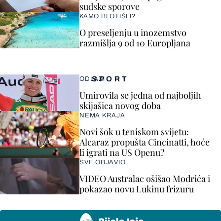
sudske sporove
KAMO BI OTIŠLI?
O preseljenju u inozemstvo
razmišlja 9 od 10 Europljana
SPORT
ODLAZI
Umirovila se jedna od najboljih
skijašica novog doba
NEMA KRAJA
Novi šok u teniskom svijetu:
Alcaraz propušta Cincinatti, hoće
li igrati na US Openu?
SVE OBJAVIO
VIDEO Australac ošišao Modrića i
pokazao novu Lukinu frizuru