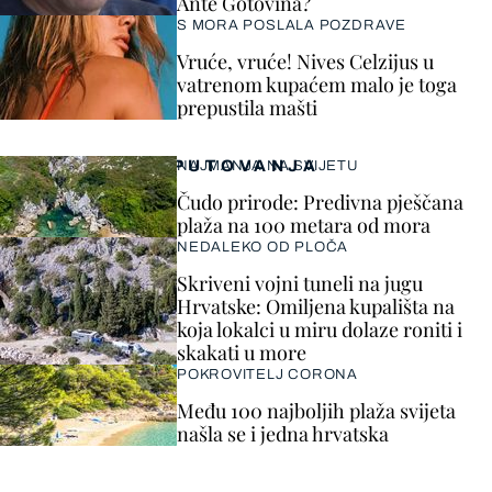
Ante Gotovina?
S MORA POSLALA POZDRAVE
Vruće, vruće! Nives Celzijus u
vatrenom kupaćem malo je toga
prepustila mašti
PUTOVANJA
NAJMANJA NA SVIJETU
Čudo prirode: Predivna pješčana
plaža na 100 metara od mora
NEDALEKO OD PLOČA
Skriveni vojni tuneli na jugu
Hrvatske: Omiljena kupališta na
koja lokalci u miru dolaze roniti i
skakati u more
POKROVITELJ CORONA
Među 100 najboljih plaža svijeta
našla se i jedna hrvatska