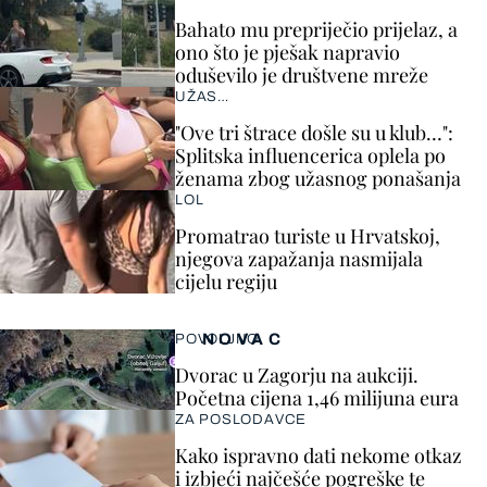
Bahato mu prepriječio prijelaz, a
ono što je pješak napravio
oduševilo je društvene mreže
UŽAS…
"Ove tri štrace došle su u klub…":
Splitska influencerica oplela po
ženama zbog užasnog ponašanja
LOL
Promatrao turiste u Hrvatskoj,
njegova zapažanja nasmijala
cijelu regiju
NOVAC
POVOLJNO
Dvorac u Zagorju na aukciji.
Početna cijena 1,46 milijuna eura
ZA POSLODAVCE
Kako ispravno dati nekome otkaz
i izbjeći najčešće pogreške te