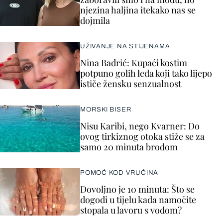
njezina haljina itekako nas se
dojmila
UŽIVANJE NA STIJENAMA
Nina Badrić: Kupaći kostim
potpuno golih leđa koji tako lijepo
ističe žensku senzualnost
MORSKI BISER
Nisu Karibi, nego Kvarner: Do
ovog tirkiznog otoka stiže se za
samo 20 minuta brodom
POMOĆ KOD VRUĆINA
Dovoljno je 10 minuta: Što se
dogodi u tijelu kada namočite
stopala u lavoru s vodom?