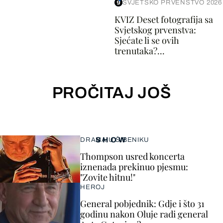
SVJETSKO PRVENSTVO 2026
KVIZ Deset fotografija sa
Svjetskog prvenstva:
Sjećate li se ovih
trenutaka?...
PROČITAJ JOŠ
SHOW
DRAMA U ŠIBENIKU
Thompson usred koncerta
iznenada prekinuo pjesmu:
"Zovite hitnu!"
HEROJ
General pobjednik: Gdje i što 31
godinu nakon Oluje radi general