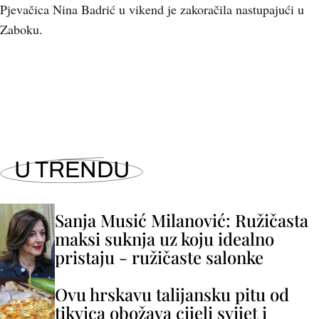
Pjevačica Nina Badrić u vikend je zakoračila nastupajući u
Zaboku.
+
1
U TRENDU
Sanja Musić Milanović: Ružičasta
maksi suknja uz koju idealno
pristaju - ružičaste salonke
Ovu hrskavu talijansku pitu od
tikvica obožava cijeli svijet i