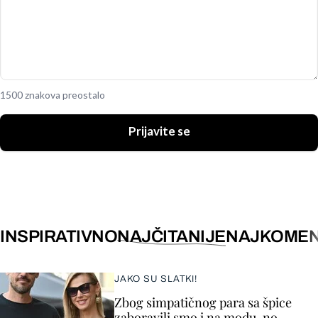
1500 znakova preostalo
Prijavite se
INSPIRATIVNO
NAJČITANIJE
NAJKOMEN
JAKO SU SLATKI!
Zbog simpatičnog para sa špice
zaboravili smo i na modu, no