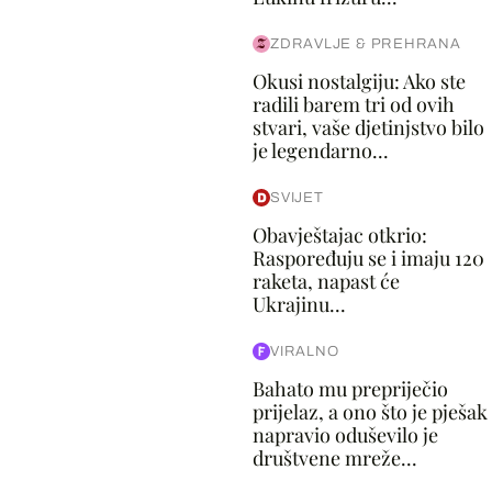
ZDRAVLJE & PREHRANA
Okusi nostalgiju: Ako ste
radili barem tri od ovih
stvari, vaše djetinjstvo bilo
je legendarno...
SVIJET
Obavještajac otkrio:
Raspoređuju se i imaju 120
raketa, napast će
Ukrajinu...
VIRALNO
Bahato mu prepriječio
prijelaz, a ono što je pješak
napravio oduševilo je
društvene mreže...