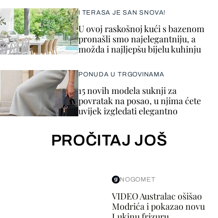
I TERASA JE SAN SNOVA!
U ovoj raskošnoj kući s bazenom
pronašli smo najelegantniju, a
možda i najljepšu bijelu kuhinju
PONUDA U TRGOVINAMA
15 novih modela suknji za
povratak na posao, u njima ćete
uvijek izgledati elegantno
PROČITAJ JOŠ
NOGOMET
VIDEO Australac ošišao
Modrića i pokazao novu
Lukinu frizuru...