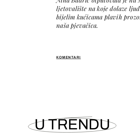
ljetovalište na koje dolaze lju
bijelim kućicama plavih prozora
naša pjevačica.
KOMENTARI
U TRENDU