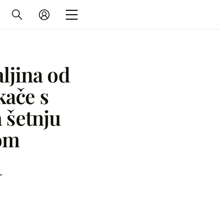
ljina od
kače s
 šetnju
om
r