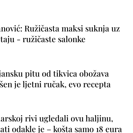
nović: Ružičasta maksi suknja uz
taju - ružičaste salonke
jansku pitu od tikvica obožava
vršen je ljetni ručak, evo recepta
rskoj rivi ugledali ovu haljinu,
ti odakle je – košta samo 18 eura