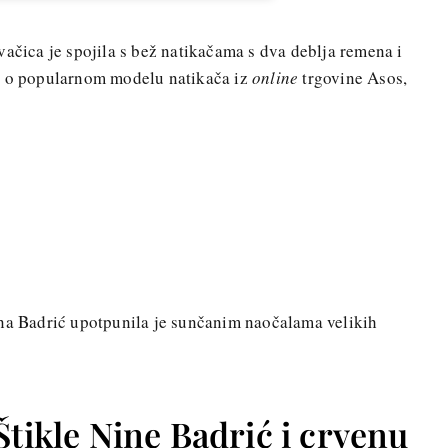
vačica je spojila s bež natikačama s dva deblja remena i
e o popularnom modelu natikača iz
online
trgovine Asos,
ina Badrić upotpunila je sunčanim naočalama velikih
Štikle Nine Badrić i crvenu