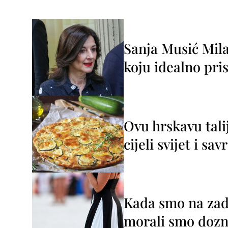
Sanja Musić Mila
koju idealno pris
Ovu hrskavu tali
cijeli svijet i sa
Kada smo na zada
morali smo dozna