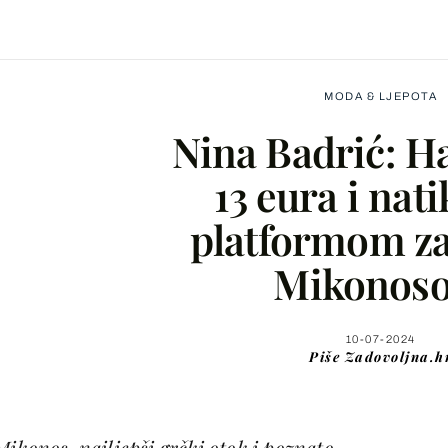
MODA & LJEPOTA
Nina Badrić: Ha
13 eura i nati
platformom za
Facebook
Mikonos
X
10-07-2024
Piše
Zadovoljna.h
WhatsApp
Viber
ikonos, najljepši grčki otok i poznato