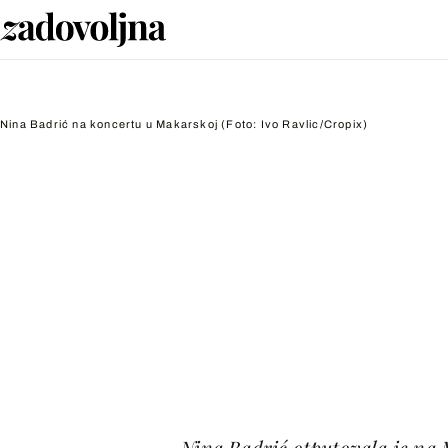
Nina Badrić na koncertu u Makarskoj
(Foto: Ivo Ravlic/Cropix)
Nina Badrić otputovala je na M