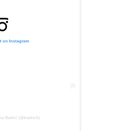
t on Instagram
na Badrić (@badrich)