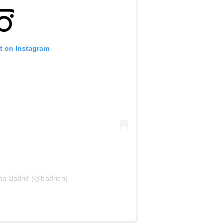
t on Instagram
na Badrić (@badrich)