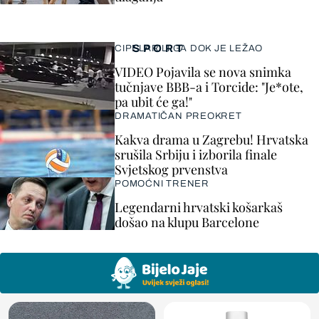
SPORT
CIPELARILI GA DOK JE LEŽAO
VIDEO Pojavila se nova snimka
tučnjave BBB-a i Torcide: "Je*ote,
pa ubit će ga!"
DRAMATIČAN PREOKRET
Kakva drama u Zagrebu! Hrvatska
srušila Srbiju i izborila finale
Svjetskog prvenstva
POMOĆNI TRENER
Legendarni hrvatski košarkaš
došao na klupu Barcelone