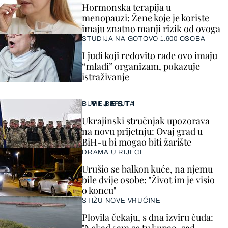
Hormonska terapija u
menopauzi: Žene koje je koriste
imaju znatno manji rizik od ovoga
STUDIJA NA GOTOVO 1.900 OSOBA
Ljudi koji redovito rade ovo imaju
“mlađi” organizam, pokazuje
istraživanje
VIJESTI
BURE BARUTA
Ukrajinski stručnjak upozorava
na novu prijetnju: Ovaj grad u
BiH-u bi mogao biti žarište
DRAMA U RIJECI
Urušio se balkon kuće, na njemu
bile dvije osobe: "Život im je visio
o koncu"
STIŽU NOVE VRUĆINE
Plovila čekaju, s dna izviru čuda: