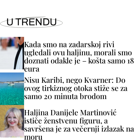
U TRENDU
Kada smo na zadarskoj rivi
ugledali ovu haljinu, morali smo
doznati odakle je – košta samo 18
eura
Nisu Karibi, nego Kvarner: Do
ovog tirkiznog otoka stiže se za
samo 20 minuta brodom
Haljina Danijele Martinović
ističe ženstvenu figuru, a
savršena je za večernji izlazak na
moru