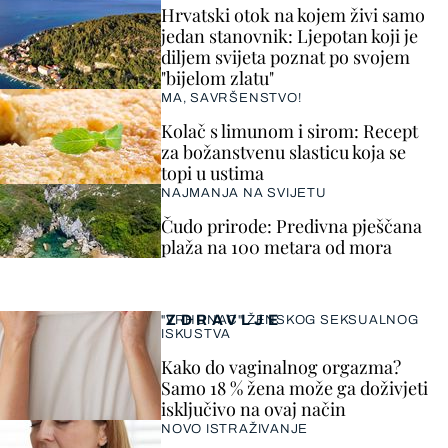
Hrvatski otok na kojem živi samo
jedan stanovnik: Ljepotan koji je
diljem svijeta poznat po svojem
"bijelom zlatu"
MA, SAVRŠENSTVO!
Kolač s limunom i sirom: Recept
za božanstvenu slasticu koja se
topi u ustima
NAJMANJA NA SVIJETU
Čudo prirode: Predivna pješčana
plaža na 100 metara od mora
ZDRAVLJE
"VRHUNAC" ŽENSKOG SEKSUALNOG
ISKUSTVA
Kako do vaginalnog orgazma?
Samo 18 % žena može ga doživjeti
isključivo na ovaj način
NOVO ISTRAŽIVANJE