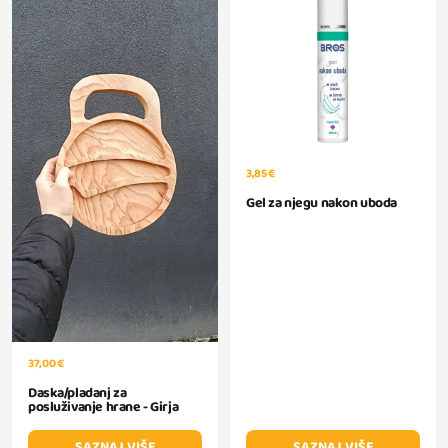
3,85 €
Gel za njegu nakon uboda
37,00 €
Daska/pladanj za
posluživanje hrane - Girja
SAZNAJ VIŠE
SAZNAJ VIŠE