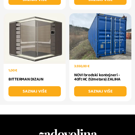
3.550,00 €
1,00 €
NOVI brodski kontejneri -
40ft HC (12metara) ZALIHA
BITTERMAN DIZAJN
SAZNAJ VIŠE
SAZNAJ VIŠE