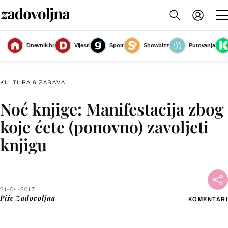
Dnevnik.hr
Vijesti
Sport
Showbizz
Putovanja
Slika nije dostupna
KULTURA & ZABAVA
Noć knjige: Manifestacija zbog
Facebook
koje ćete (ponovno) zavoljeti
knjigu
X
WhatsApp
21-04-2017
Piše
Zadovoljna
KOMENTARI
Viber