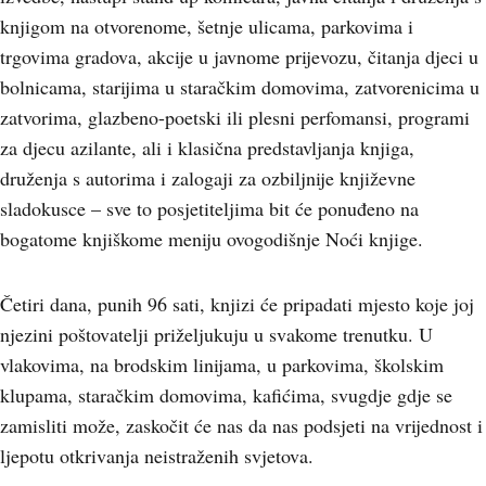
knjigom na otvorenome, šetnje ulicama, parkovima i
trgovima gradova, akcije u javnome prijevozu, čitanja djeci u
bolnicama, starijima u staračkim domovima, zatvorenicima u
zatvorima, glazbeno-poetski ili plesni perfomansi, programi
za djecu azilante, ali i klasična predstavljanja knjiga,
druženja s autorima i zalogaji za ozbiljnije književne
sladokusce – sve to posjetiteljima bit će ponuđeno na
bogatome knjiškome meniju ovogodišnje Noći knjige.
Četiri dana, punih 96 sati, knjizi će pripadati mjesto koje joj
njezini poštovatelji priželjukuju u svakome trenutku. U
vlakovima, na brodskim linijama, u parkovima, školskim
klupama, staračkim domovima, kafićima, svugdje gdje se
zamisliti može, zaskočit će nas da nas podsjeti na vrijednost i
ljepotu otkrivanja neistraženih svjetova.