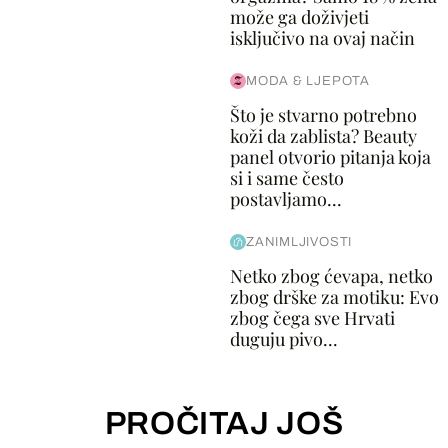
može ga doživjeti
isključivo na ovaj način
MODA & LJEPOTA
Što je stvarno potrebno
koži da zablista? Beauty
panel otvorio pitanja koja
si i same često
postavljamo...
ZANIMLJIVOSTI
Netko zbog ćevapa, netko
zbog drške za motiku: Evo
zbog čega sve Hrvati
duguju pivo...
PROČITAJ JOŠ