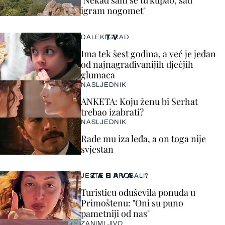
"Nekad sam se tu kupao, sad
igram nogomet"
TV
DALEKI GRAD
Ima tek šest godina, a već je jedan
od najnagrađivanijih dječjih
glumaca
NASLJEDNIK
ANKETA: Koju ženu bi Serhat
trebao izabrati?
NASLJEDNIK
Rade mu iza leđa, a on toga nije
svjestan
ZABAVA
JESTE LI PROBALI?
Turisticu oduševila ponuda u
Primoštenu: "Oni su puno
pametniji od nas"
ZANIMLJIVO