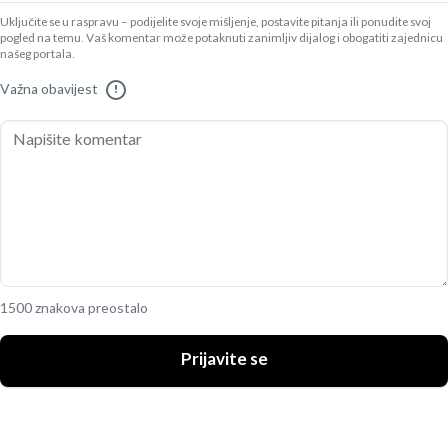
Uključite se u raspravu – podijelite svoje mišljenje, postavite pitanja ili ponudite svoj
pogled na temu. Vaš komentar može potaknuti zanimljiv dijalog i obogatiti zajednicu
našeg portala.
Važna obavijest
!
1500 znakova preostalo
Prijavite se