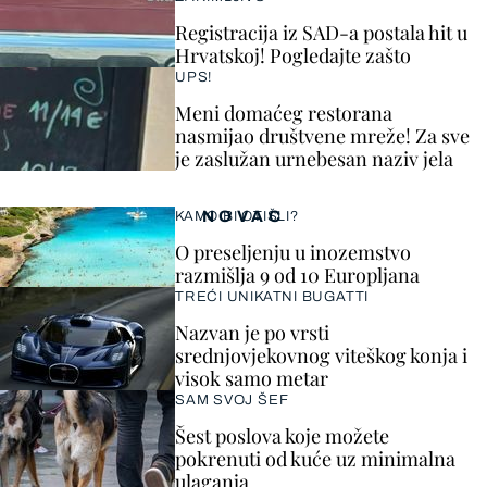
Registracija iz SAD-a postala hit u
Hrvatskoj! Pogledajte zašto
UPS!
Meni domaćeg restorana
nasmijao društvene mreže! Za sve
je zaslužan urnebesan naziv jela
NOVAC
KAMO BI OTIŠLI?
O preseljenju u inozemstvo
razmišlja 9 od 10 Europljana
TREĆI UNIKATNI BUGATTI
Nazvan je po vrsti
srednjovjekovnog viteškog konja i
visok samo metar
SAM SVOJ ŠEF
Šest poslova koje možete
pokrenuti od kuće uz minimalna
ulaganja