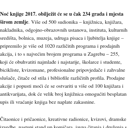
Noć knjige 2017. obilježit će se u čak 234 grada i mjesta
širom zemlje
. Više od 500 sudionika – knjižnica, knjižara,
nakladnika, odgojno-obrazovnih ustanova, instituta, kulturnih
središta, bolnica, muzeja, udruga pisaca i ljubitelja knjige –
pripremilo je više od 1020 različitih programa i prodajnih
akcija, i to s najvećim brojem programa u Zagrebu – 255,
koji će obuhvatiti najmlađe i najstarije, školarce i studente,
bicikliste, kvizomane, profesionalne pripovjedače i zahvalne
slušače, čitače od stila i bibliofile različitih profila. Prodajne
akcije i popusti moći će se ostvariti u više od 100 knjižara i
antikvarijata, dok će velik broj knjižnica omogućiti besplatan
upis ili vraćanje knjiga bez naplate zakasnine.
Čitaonice i pričaonice, kreativne radionice, kvizovi, dramske
izvedbe, nastupi stand up komičara, javna čitanja i druženja s