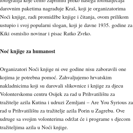
fotografija koje ćemo zaprimiti preko našega fotonatječaja
darovnim paketima nagrađuje Kraš, koji je organizatorima
Noći knjige, radi promidžbe knjige i čitanja, ovom prilikom
ustupio i svoj popularni slogan, koji je davne 1935. godine za
Kiki osmislio novinar i pisac Ratko Zvrko.
Noć knjige za humanost
Organizatori Noći knjige ni ove godine nisu zaboravili one
kojima je potrebna pomoć. Zahvaljujemo hrvatskim
nakladnicima koji su darovali slikovnice i knjige za djecu
Volonterskomu centru Osijek za rad u Prihvatilištu za
tražitelje azila Kutina i udruzi Zemljani – Are You Syrious za
rad u Prihvatilištu za tražitelje azila Porin u Zagrebu. Ove
udruge sa svojim volonterima održat će i programe s djecom
tražiteljima azila u Noći knjige.