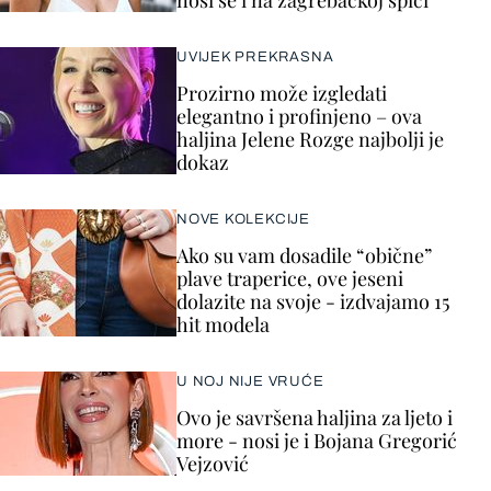
nosi se i na zagrebačkoj špici
UVIJEK PREKRASNA
Prozirno može izgledati
elegantno i profinjeno – ova
haljina Jelene Rozge najbolji je
dokaz
NOVE KOLEKCIJE
Ako su vam dosadile “obične”
plave traperice, ove jeseni
dolazite na svoje - izdvajamo 15
hit modela
U NOJ NIJE VRUĆE
Ovo je savršena haljina za ljeto i
more - nosi je i Bojana Gregorić
Vejzović