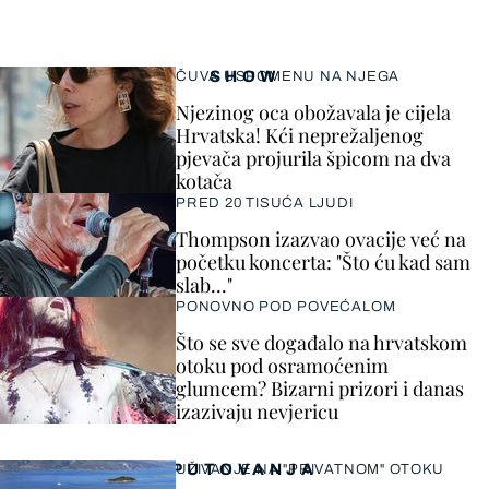
SHOW
ČUVA USPOMENU NA NJEGA
Njezinog oca obožavala je cijela
Hrvatska! Kći neprežaljenog
pjevača projurila špicom na dva
kotača
PRED 20 TISUĆA LJUDI
Thompson izazvao ovacije već na
početku koncerta: "Što ću kad sam
slab..."
PONOVNO POD POVEĆALOM
Što se sve događalo na hrvatskom
otoku pod osramoćenim
glumcem? Bizarni prizori i danas
izazivaju nevjericu
PUTOVANJA
UŽIVANJE NA "PRIVATNOM" OTOKU