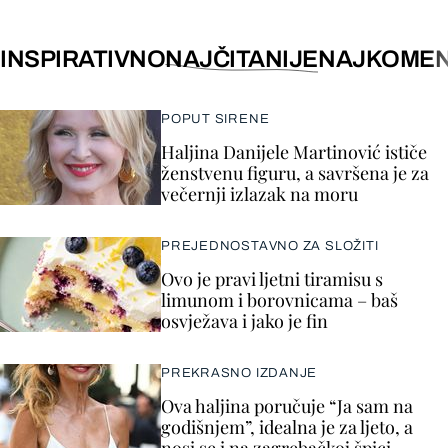
INSPIRATIVNO
NAJČITANIJE
NAJKOMEN
POPUT SIRENE
Haljina Danijele Martinović ističe
ženstvenu figuru, a savršena je za
večernji izlazak na moru
PREJEDNOSTAVNO ZA SLOŽITI
Ovo je pravi ljetni tiramisu s
limunom i borovnicama – baš
osvježava i jako je fin
PREKRASNO IZDANJE
Ova haljina poručuje “Ja sam na
godišnjem”, idealna je za ljeto, a