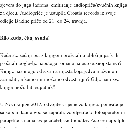
sjevera do juga Jadrana, emitiranje audiopriča/zvučnih knjiga
za djecu. Audiopriče je ustupila Croatia records iz svoje
edicije Bakine priče od 21. do 24. travnja.
Bilo kuda, čitaj svuda!
Kada ste zadnji put s knjigom prošetali u obližnji park ili
pročitali poglavlje napetoga romana na autobusnoj stanici?
Knjige nas mogu odvesti na mjesta koja jedva možemo i
zamisliti, a kamo mi možemo odvesti njih? Gdje nam sve
knjiga može biti suputnik?
U Noći knjige 2017. odvojite vrijeme za knjigu, ponesite je
sa sobom kamo god se zaputili, zabilježite to fotoaparatom i
podijelite s nama svoje čitateljske trenutke. Autore najboljih