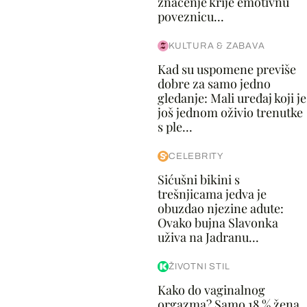
značenje krije emotivnu
poveznicu...
KULTURA & ZABAVA
Kad su uspomene previše
dobre za samo jedno
gledanje: Mali uređaj koji je
još jednom oživio trenutke
s ple...
CELEBRITY
Sićušni bikini s
trešnjicama jedva je
obuzdao njezine adute:
Ovako bujna Slavonka
uživa na Jadranu...
ŽIVOTNI STIL
Kako do vaginalnog
orgazma? Samo 18 % žena