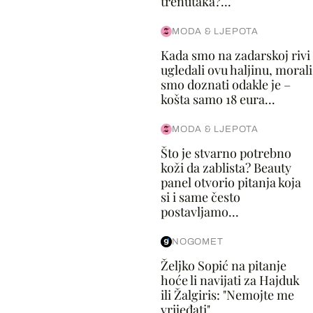
trenutaka?...
MODA & LJEPOTA
Kada smo na zadarskoj rivi
ugledali ovu haljinu, morali
smo doznati odakle je –
košta samo 18 eura...
MODA & LJEPOTA
Što je stvarno potrebno
koži da zablista? Beauty
panel otvorio pitanja koja
si i same često
postavljamo...
NOGOMET
Željko Sopić na pitanje
hoće li navijati za Hajduk
ili Žalgiris: "Nemojte me
vrijeđati"...