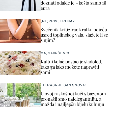
doznati odakle je – košta samo 18
eura
(NE)PRIMJERENA?
Svećenik kritizirao kratku odjeću
usred toplinskog vala, slažete li se
s njim?
MA, SAVRŠENO!
Kultni kolač postao je sladoled,
tako ga lako možete napraviti
sami
I TERASA JE SAN SNOVA!
U ovoj raskošnoj kući s bazenom
pronašli smo najelegantniju, a
možda i najljepšu bijelu kuhinju