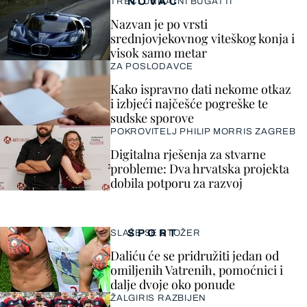
NOVAC
TREĆI UNIKATNI BUGATTI
Nazvan je po vrsti
srednjovjekovnog viteškog konja i
visok samo metar
ZA POSLODAVCE
Kako ispravno dati nekome otkaz
i izbjeći najčešće pogreške te
sudske sporove
POKROVITELJ PHILIP MORRIS ZAGREB
Digitalna rješenja za stvarne
probleme: Dva hrvatska projekta
dobila potporu za razvoj
SPORT
SLAŽE SE STOŽER
Daliću će se pridružiti jedan od
omiljenih Vatrenih, pomoćnici i
dalje dvoje oko ponude
ŽALGIRIS RAZBIJEN