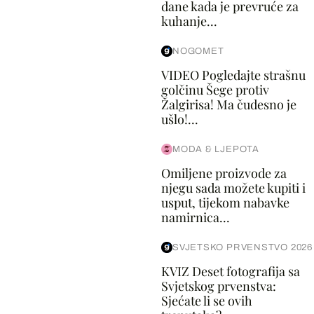
dane kada je prevruće za
kuhanje...
NOGOMET
VIDEO Pogledajte strašnu
golčinu Šege protiv
Žalgirisa! Ma čudesno je
ušlo!...
MODA & LJEPOTA
Omiljene proizvode za
njegu sada možete kupiti i
usput, tijekom nabavke
namirnica...
SVJETSKO PRVENSTVO 2026
KVIZ Deset fotografija sa
Svjetskog prvenstva:
Sjećate li se ovih