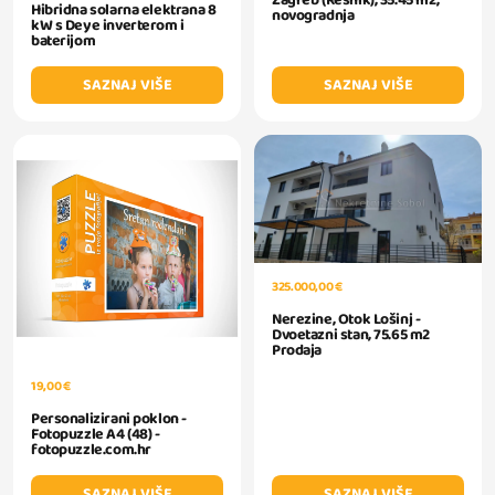
Zagreb (Resnik), 35.45 m2,
Hibridna solarna elektrana 8
novogradnja
kW s Deye inverterom i
baterijom
SAZNAJ VIŠE
SAZNAJ VIŠE
325.000,00 €
Nerezine, Otok Lošinj -
Dvoetazni stan, 75.65 m2
Prodaja
19,00 €
Personalizirani poklon -
Fotopuzzle A4 (48) -
fotopuzzle.com.hr
SAZNAJ VIŠE
SAZNAJ VIŠE