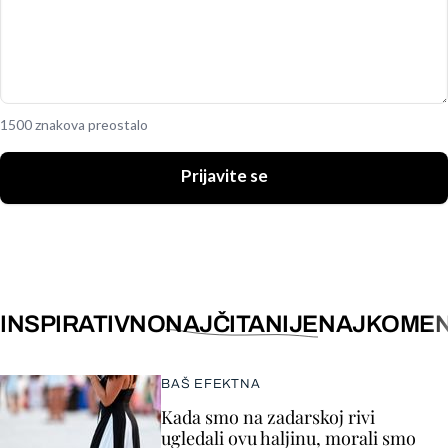
1500 znakova preostalo
Prijavite se
INSPIRATIVNO
NAJČITANIJE
NAJKOMEN
BAŠ EFEKTNA
Kada smo na zadarskoj rivi
ugledali ovu haljinu, morali smo