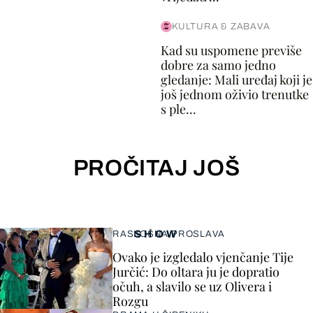
KULTURA & ZABAVA
Kad su uspomene previše
dobre za samo jedno
gledanje: Mali uređaj koji je
još jednom oživio trenutke
s ple...
PROČITAJ JOŠ
SHOW
RASKOŠNA PROSLAVA
Ovako je izgledalo vjenčanje Tije
Jurčić: Do oltara ju je dopratio
očuh, a slavilo se uz Olivera i
Rozgu