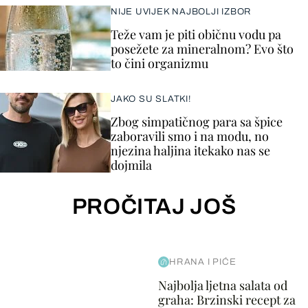
NIJE UVIJEK NAJBOLJI IZBOR
Teže vam je piti običnu vodu pa
posežete za mineralnom? Evo što
to čini organizmu
JAKO SU SLATKI!
Zbog simpatičnog para sa špice
zaboravili smo i na modu, no
njezina haljina itekako nas se
dojmila
PROČITAJ JOŠ
HRANA I PIĆE
Najbolja ljetna salata od
graha: Brzinski recept za