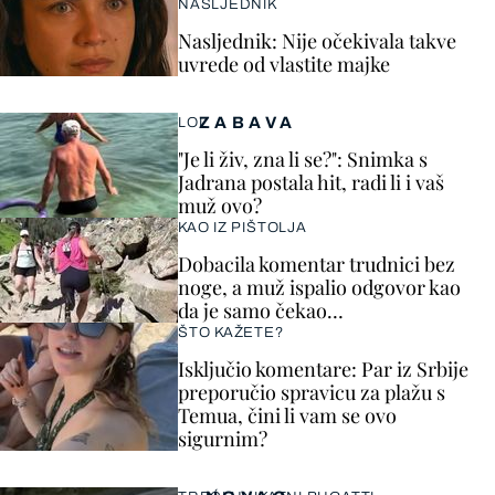
NASLJEDNIK
Nasljednik: Nije očekivala takve
uvrede od vlastite majke
ZABAVA
LOL
"Je li živ, zna li se?": Snimka s
Jadrana postala hit, radi li i vaš
muž ovo?
KAO IZ PIŠTOLJA
Dobacila komentar trudnici bez
noge, a muž ispalio odgovor kao
da je samo čekao…
ŠTO KAŽETE?
Isključio komentare: Par iz Srbije
preporučio spravicu za plažu s
Temua, čini li vam se ovo
sigurnim?