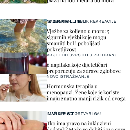
plaža na 100 metara od mora
ZDRAVLJE
NAJSIGURNIJI OBLIK REKREACIJE
Vježbe za koljeno u moru: 5
sigurnih vježbi koje mogu
smanjiti bol i poboljšati
pokretljivost
VRIJEDI IH UVRSTITI U PREHRANU
6 napitaka koje dijetetičari
preporučuju za zdrave zglobove
NOVO ISTRAŽIVANJE
Hormonska terapija u
menopauzi: Žene koje je koriste
imaju znatno manji rizik od ovoga
VIJESTI
IMAŠ PRAVO, OSTVARI GA!
Tko ima pravo na inkluzivni
dodatak? Može se dobiti i 720 eura