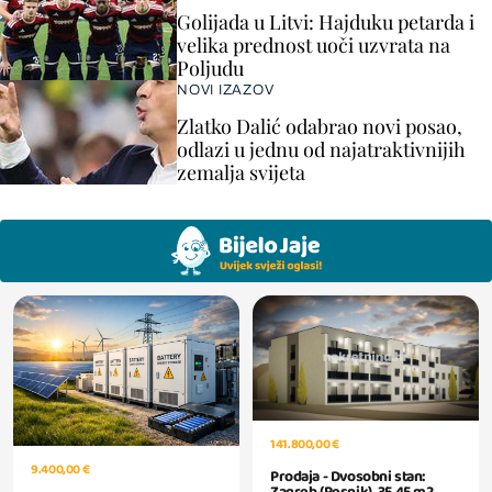
Golijada u Litvi: Hajduku petarda i
velika prednost uoči uzvrata na
Poljudu
NOVI IZAZOV
Zlatko Dalić odabrao novi posao,
odlazi u jednu od najatraktivnijih
zemalja svijeta
141.800,00 €
9.400,00 €
Prodaja - Dvosobni stan: