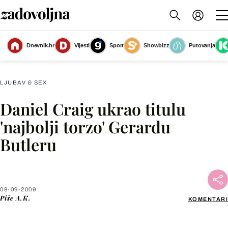
Dnevnik.hr
Vijesti
Sport
Showbizz
Putovanja
Slika nije dostupna
LJUBAV & SEX
Daniel Craig ukrao titulu
Facebook
'najbolji torzo' Gerardu
Butleru
X
WhatsApp
08-09-2009
Piše
A.K.
KOMENTARI
Viber