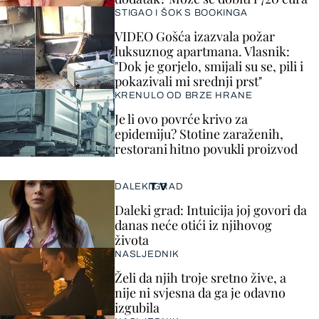
STIGAO I ŠOK S BOOKINGA
VIDEO Gošća izazvala požar
luksuznog apartmana. Vlasnik:
"Dok je gorjelo, smijali su se, pili i
pokazivali mi srednji prst"
KRENULO OD BRZE HRANE
Je li ovo povrće krivo za
epidemiju? Stotine zaraženih,
restorani hitno povukli proizvod
TV
DALEKI GRAD
Daleki grad: Intuicija joj govori da
danas neće otići iz njihovog
života
NASLJEDNIK
Želi da njih troje sretno žive, a
nije ni svjesna da ga je odavno
izgubila