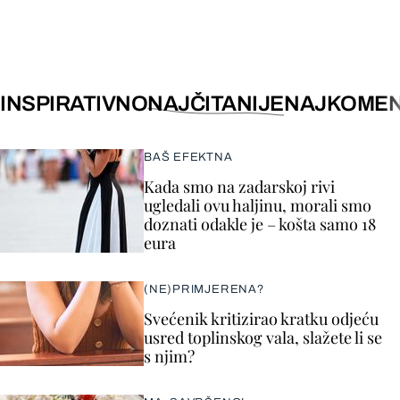
INSPIRATIVNO
NAJČITANIJE
NAJKOMEN
BAŠ EFEKTNA
Kada smo na zadarskoj rivi
ugledali ovu haljinu, morali smo
doznati odakle je – košta samo 18
eura
(NE)PRIMJERENA?
Svećenik kritizirao kratku odjeću
usred toplinskog vala, slažete li se
s njim?