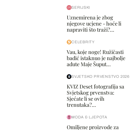
SERIJSKI
Uznemirena je zbog
njegove ucjene - hoće li
napraviti što traži?...
CELEBRITY
Vau, koje noge! Ružičasti
badić istaknuo je najbolje
adute Maje Šuput...
SVJETSKO PRVENSTVO 2026
KVIZ Deset fotografija sa
Svjetskog prvenstva:
Sjećate li se ovih
trenutaka?...
MODA & LJEPOTA
Omiljene proizvode za