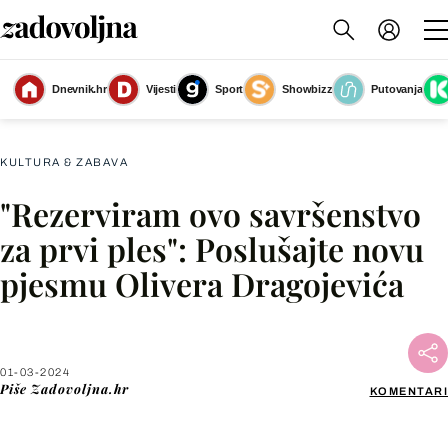
Dnevnik.hr
Vijesti
Sport
Showbizz
Putovanja
Oliver Dragojević
(Foto: Ante Cizmic/Cropix)
KULTURA & ZABAVA
"Rezerviram ovo savršenstvo
Facebook
za prvi ples": Poslušajte novu
pjesmu Olivera Dragojevića
X
WhatsApp
01-03-2024
Piše
Zadovoljna.hr
KOMENTARI
Viber