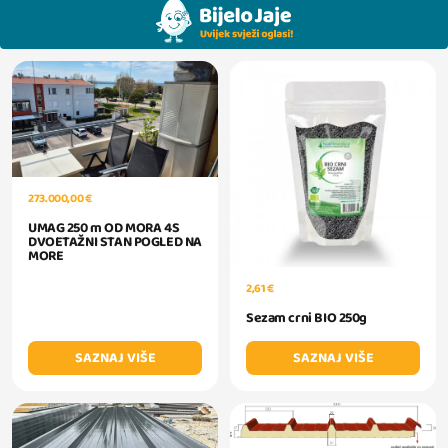
273.000,00 €
UMAG 250 m OD MORA 4S
DVOETAŽNI STAN POGLED NA
MORE
2,61 €
Sezam crni BIO 250g
SAZNAJ VIŠE
SAZNAJ VIŠE