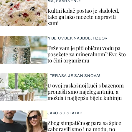
MA, SAVRŠENO!
Kultni kolač postao je sladoled,
tako ga lako možete napraviti
sami
NIJE UVIJEK NAJBOLJI IZBOR
Teže vam je piti običnu vodu pa
posežete za mineralnom? Evo što
to čini organizmu
I TERASA JE SAN SNOVA!
U ovoj raskošnoj kući s bazenom
pronašli smo najelegantniju, a
možda i najljepšu bijelu kuhinju
JAKO SU SLATKI!
Zbog simpatičnog para sa špice
zaboravili smo i na modu, no