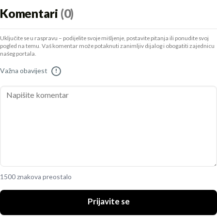
Komentari
(0)
Uključite se u raspravu – podijelite svoje mišljenje, postavite pitanja ili ponudite svoj
pogled na temu. Vaš komentar može potaknuti zanimljiv dijalog i obogatiti zajednicu
našeg portala.
Važna obavijest
!
1500 znakova preostalo
Prijavite se