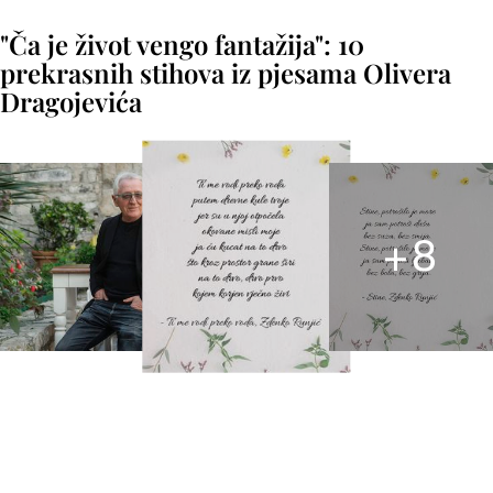
"Ča je život vengo fantažija": 10
prekrasnih stihova iz pjesama Olivera
Dragojevića
+
8