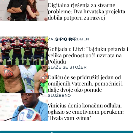
Digitalna rješenja za stvarne
probleme: Dva hrvatska projekta
dobila potporu za razvoj
SPORT
ŽALGIRIS RAZBIJEN
Golijada u Litvi: Hajduku petarda i
velika prednost uoči uzvrata na
Poljudu
SLAŽE SE STOŽER
Daliću će se pridružiti jedan od
omiljenih Vatrenih, pomoćnici i
dalje dvoje oko ponude
SLUŽBENO
Vinicius donio konačnu odluku,
oglasio se emotivnom porukom:
"Hvala vam svima"