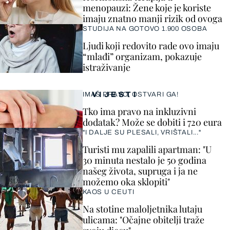
menopauzi: Žene koje je koriste
imaju znatno manji rizik od ovoga
STUDIJA NA GOTOVO 1.900 OSOBA
Ljudi koji redovito rade ovo imaju
“mlađi” organizam, pokazuje
istraživanje
VIJESTI
IMAŠ PRAVO, OSTVARI GA!
Tko ima pravo na inkluzivni
dodatak? Može se dobiti i 720 eura
"I DALJE SU PLESALI, VRIŠTALI..."
Turisti mu zapalili apartman: "U
30 minuta nestalo je 50 godina
našeg života, supruga i ja ne
možemo oka sklopiti"
KAOS U CEUTI
Na stotine maloljetnika lutaju
ulicama: "Očajne obitelji traže