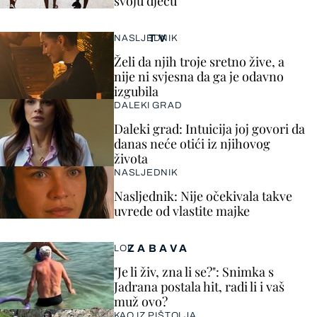
svoju djecu"
TV
NASLJEDNIK
Želi da njih troje sretno žive, a
nije ni svjesna da ga je odavno
izgubila
DALEKI GRAD
Daleki grad: Intuicija joj govori da
danas neće otići iz njihovog
života
NASLJEDNIK
Nasljednik: Nije očekivala takve
uvrede od vlastite majke
ZABAVA
LOL
"Je li živ, zna li se?": Snimka s
Jadrana postala hit, radi li i vaš
muž ovo?
KAO IZ PIŠTOLJA