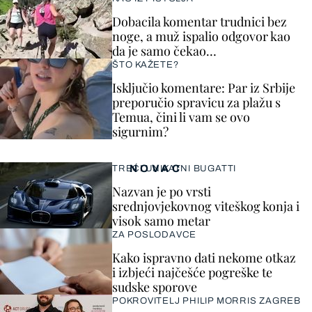
Dobacila komentar trudnici bez
noge, a muž ispalio odgovor kao
da je samo čekao…
ŠTO KAŽETE?
Isključio komentare: Par iz Srbije
preporučio spravicu za plažu s
Temua, čini li vam se ovo
sigurnim?
NOVAC
TREĆI UNIKATNI BUGATTI
Nazvan je po vrsti
srednjovjekovnog viteškog konja i
visok samo metar
ZA POSLODAVCE
Kako ispravno dati nekome otkaz
i izbjeći najčešće pogreške te
sudske sporove
POKROVITELJ PHILIP MORRIS ZAGREB