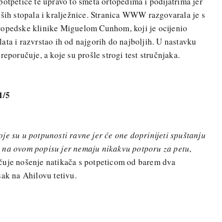
potpetice te upravo to smeta ortopedima i podijatrima jer
aših stopala i kralježnice. Stranica WWW razgovarala je s
topedske klinike Miguelom Cunhom, koji je ocijenio
ata i razvrstao ih od najgorih do najboljih. U nastavku
reporučuje, a koje su prošle strogi test stručnjaka.
1/5
je su u potpunosti ravne jer će one doprinijeti spuštanju
 na ovom popisu jer nemaju nikakvu potporu za petu
,
čuje nošenje natikača s potpeticom od barem dva
sak na Ahilovu tetivu.