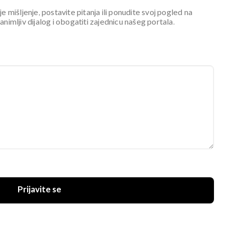
je mišljenje, postavite pitanja ili ponudite svoj pogled na
mljiv dijalog i obogatiti zajednicu našeg portala.
Prijavite se