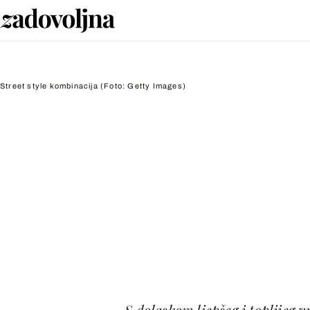
Street style kombinacija
(Foto: Getty Images)
S dolaskom ljepšeg i toplijeg 