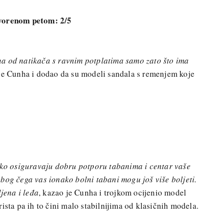
tvorenom petom: 2/5
a od natikača s ravnim potplatima samo zato što ima
 je Cunha i dodao da su modeli sandala s remenjem koje
etko osiguravaju dobru potporu tabanima i centar vaše
bog čega vas ionako bolni tabani mogu još više boljeti.
ljena i leđa
, kazao je Cunha i trojkom ocijenio model
ista pa ih to čini malo stabilnijima od klasičnih modela.