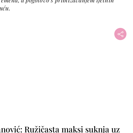
uću.
+
nović: Ružičasta maksi suknja uz