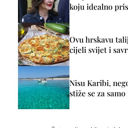
koju idealno pris
Ovu hrskavu tali
cijeli svijet i sa
Nisu Karibi, neg
stiže se za sam