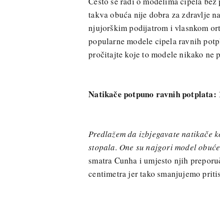
Često se radi o modelima cipela bez 
takva obuća nije dobra za zdravlje n
njujorškim podijatrom i vlasnkom or
popularne modele cipela ravnih potpl
pročitajte koje to modele nikako ne p
Natikače potpuno ravnih potplata: 
Predlažem da izbjegavate natikače ko
stopala. One su najgori model obuće
smatra Cunha i umjesto njih preporu
centimetra jer tako smanjujemo priti