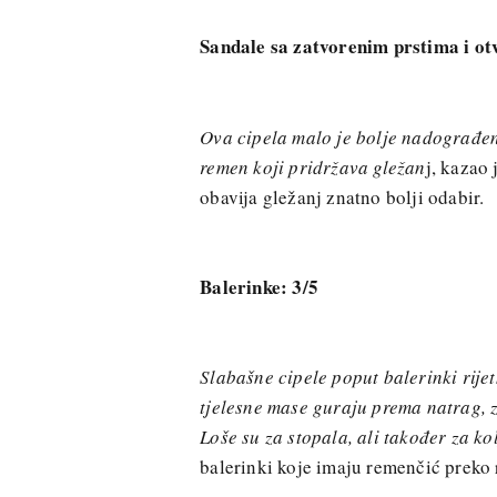
Sandale sa zatvorenim prstima i o
Ova cipela malo je bolje nadograđen
remen koji pridržava gležan
j, kazao
obavija gležanj znatno bolji odabir.
Balerinke: 3/5
Slabašne cipele poput balerinki rij
tjelesne mase guraju prema natrag, z
Loše su za stopala, ali također za ko
balerinki koje imaju remenčić preko r