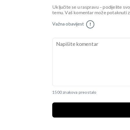
Uključite se u raspravu – podijelite svo
temu. Vaš komentar može potaknuti zani
Važna obavijest
!
1500 znakova preostalo