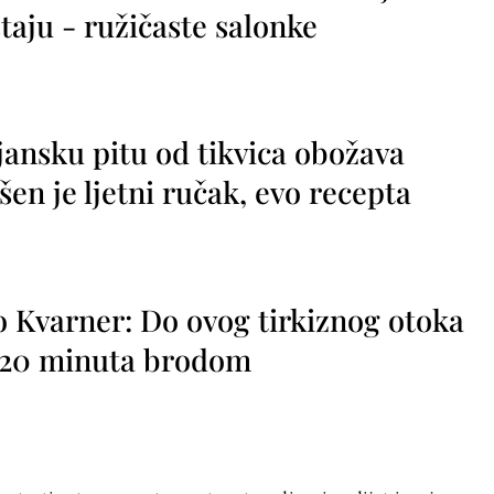
taju - ružičaste salonke
jansku pitu od tikvica obožava
vršen je ljetni ručak, evo recepta
o Kvarner: Do ovog tirkiznog otoka
o 20 minuta brodom