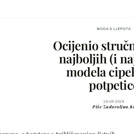
MODA & LJEPOTA
Ocijenio stručn
najboljih (i na
modela cipel
Facebook
potpetic
X
13-03-2019
Piše
Zadovoljna.h
WhatsApp
Viber
vremena, a pogotovo s približavanjem ljetnih