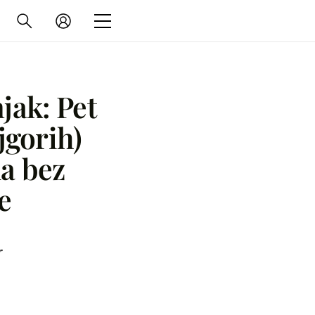
jak: Pet
jgorih)
a bez
e
r