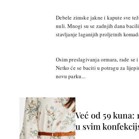
Debele zimske jakne i kapute sve tež
nuli. Mnogi su se zadnjih dana bacil
stavljanje laganijih proljetnih komad
Osim preslagivanja ormara, rade se 
Netko će se baciti u potragu za lijep
novu parku...
Već od 59 kuna: 
u svim konfekci