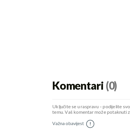
Komentari
(0)
Uključite se u raspravu – podijelite svo
temu. Vaš komentar može potaknuti zani
Važna obavijest
!