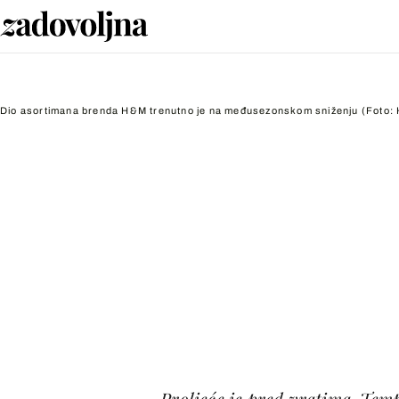
Dio asortimana brenda H&M trenutno je na međusezonskom sniženju
(Foto:
Proljeće je pred vratima. Temp