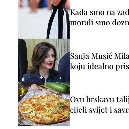
Kada smo na zada
morali smo dozna
Sanja Musić Mila
koju idealno pris
Ovu hrskavu tali
cijeli svijet i sa