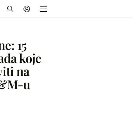
ne: 15
ada koje
viti na
H&M-u