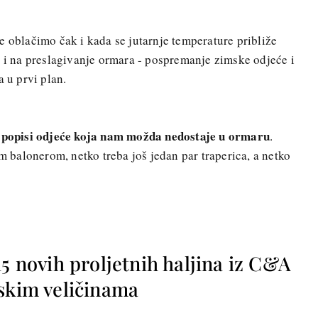
e oblačimo čak i kada se jutarnje temperature približe
i i na preslagivanje ormara - pospremanje zimske odjeće i
a u prvi plan.
popisi odjeće koja nam možda nedostaje u ormaru
i
.
im balonerom, netko treba još jedan par traperica, a netko
15 novih proljetnih haljina iz C&A
jskim veličinama