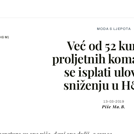
MODA & LJEPOTA
 H&M)
Već od 52 ku
proljetnih kom
se isplati ulo
Facebook
sniženju u 
X
13-03-2019
Piše
Ma.B.
WhatsApp
Viber
erature su sve više, dani sve dulji, a sunce