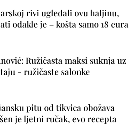
rskoj rivi ugledali ovu haljinu,
ti odakle je – košta samo 18 eura
nović: Ružičasta maksi suknja uz
taju - ružičaste salonke
jansku pitu od tikvica obožava
vršen je ljetni ručak, evo recepta