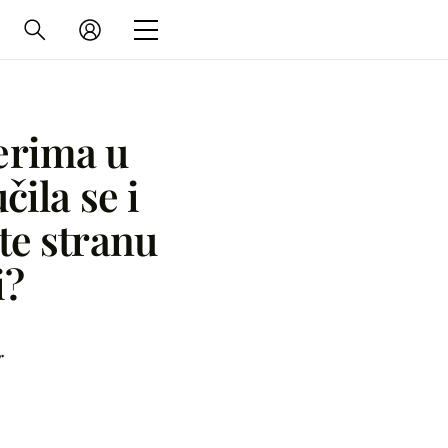
erima u
čila se i
ste stranu
i?
r