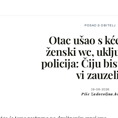
POSAO & OBITELJ
Otac ušao s kć
ženski wc, uklju
policija: Čiju bi
Facebook
vi zauzel
X
19-06-2026
Piše
Zadovoljna.h
WhatsApp
Viber
stao je tema rasprava na društvenim mrežama