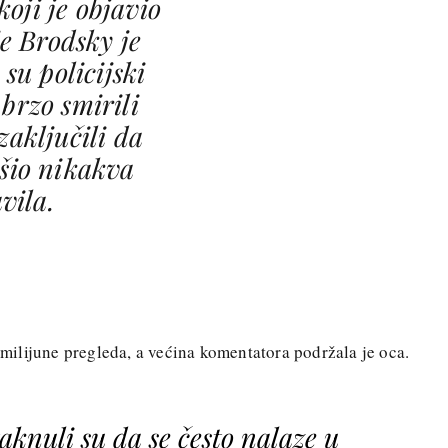
oji je objavio
e Brodsky je
su policijski
 brzo smirili
 zaključili da
ršio nikakva
vila.
ilijune pregleda, a većina komentatora podržala je oca.
taknuli su da se često nalaze u