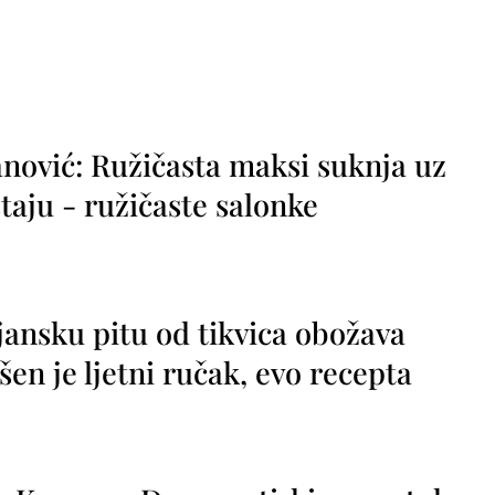
nović: Ružičasta maksi suknja uz
taju - ružičaste salonke
jansku pitu od tikvica obožava
vršen je ljetni ručak, evo recepta