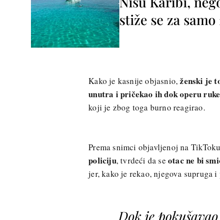
Nisu Karibi, neg
stiže se za sam
ženski je 
Kako je kasnije objasnio,
unutra i pričekao ih dok operu ruk
koji je zbog toga burno reagirao.
Prema snimci objavljenoj na TikToku,
policiju
otac ne bi smi
, tvrdeći da se
jer, kako je rekao, njegova supruga i 
Dok je pokušavao 