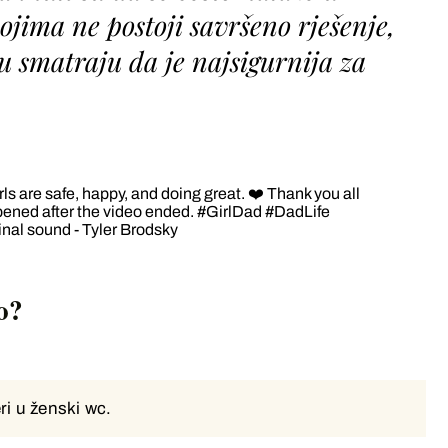
ojima ne postoji savršeno rješenje,
u smatraju da je najsigurnija za
 are safe, happy, and doing great. ❤️ Thank you all
pened after the video ended.
#GirlDad
#DadLife
inal sound - Tyler Brodsky
o?
ri u ženski wc.
ri u ženski wc.