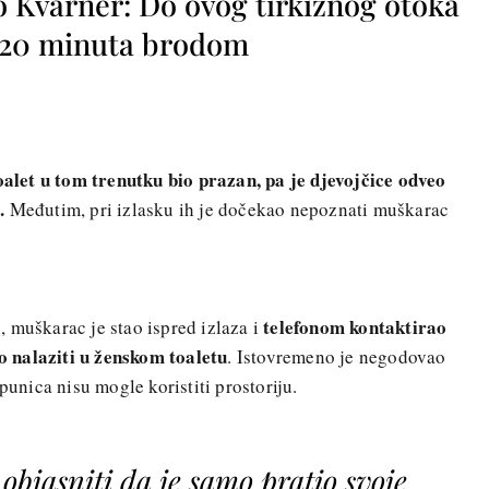
o Kvarner: Do ovog tirkiznog otoka
o 20 minuta brodom
toalet u tom trenutku bio prazan, pa je djevojčice odveo
e.
Međutim, pri izlasku ih je dočekao nepoznati muškarac
telefonom kontaktirao
 muškarac je stao ispred izlaza i
o nalaziti u ženskom toaletu
. Istovremeno je negodovao
punica nisu mogle koristiti prostoriju.
objasniti da je samo pratio svoje