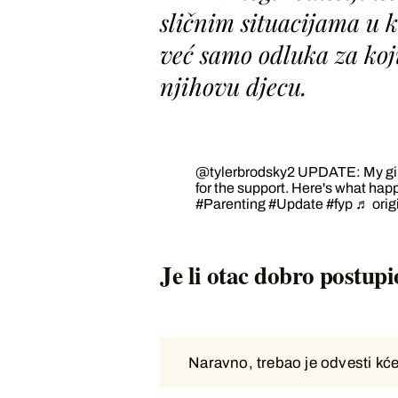
sličnim situacijama u k
već samo odluka za koj
njihovu djecu.
@tylerbrodsky2
UPDATE: My girls
for the support. Here's what hap
#Parenting
#Update
#fyp
♬ orig
Je li otac dobro postupi
Naravno, trebao je odvesti kće
Naravno, trebao je odvesti kće