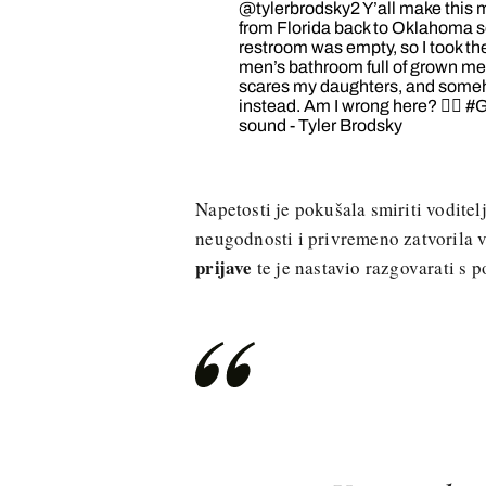
@tylerbrodsky2
Y’all make this 
from Florida back to Oklahoma 
restroom was empty, so I took them 
men’s bathroom full of grown men
scares my daughters, and someh
instead. Am I wrong here? 🤷‍♂️
#G
sound - Tyler Brodsky
Napetosti je pokušala smiriti voditelj
neugodnosti i privremeno zatvorila 
prijave
te je nastavio razgovarati s p