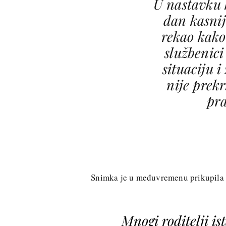
U nastavku k
dan kasnij
rekao kako 
službenici
situaciju i
nije prek
pra
Snimka je u međuvremenu prikupila m
Mnogi roditelji is