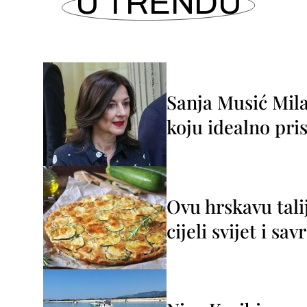
U TRENDU
Sanja Musić Mila
koju idealno pris
Ovu hrskavu tali
cijeli svijet i sa