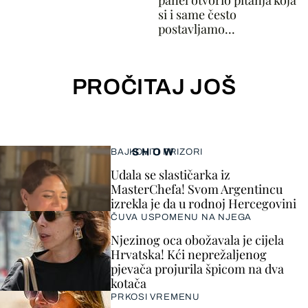
panel otvorio pitanja koja
si i same često
postavljamo...
PROČITAJ JOŠ
SHOW
BAJKOVITI PRIZORI
Udala se slastičarka iz
MasterChefa! Svom Argentincu
izrekla je da u rodnoj Hercegovini
ČUVA USPOMENU NA NJEGA
Njezinog oca obožavala je cijela
Hrvatska! Kći neprežaljenog
pjevača projurila špicom na dva
kotača
PRKOSI VREMENU