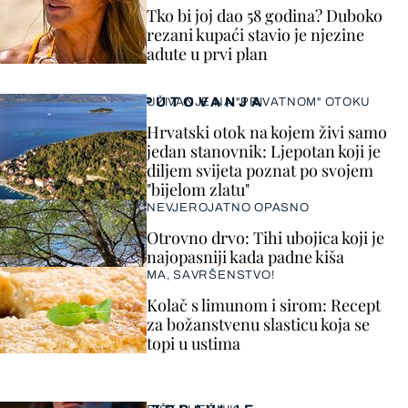
Tko bi joj dao 58 godina? Duboko
rezani kupaći stavio je njezine
adute u prvi plan
PUTOVANJA
UŽIVANJE NA "PRIVATNOM" OTOKU
Hrvatski otok na kojem živi samo
jedan stanovnik: Ljepotan koji je
diljem svijeta poznat po svojem
"bijelom zlatu"
NEVJEROJATNO OPASNO
Otrovno drvo: Tihi ubojica koji je
najopasniji kada padne kiša
MA, SAVRŠENSTVO!
Kolač s limunom i sirom: Recept
za božanstvenu slasticu koja se
topi u ustima