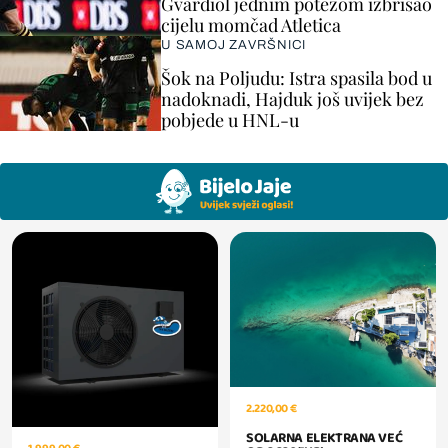
Gvardiol jednim potezom izbrisao
cijelu momčad Atletica
U SAMOJ ZAVRŠNICI
Šok na Poljudu: Istra spasila bod u
nadoknadi, Hajduk još uvijek bez
pobjede u HNL-u
2.220,00 €
SOLARNA ELEKTRANA VEĆ