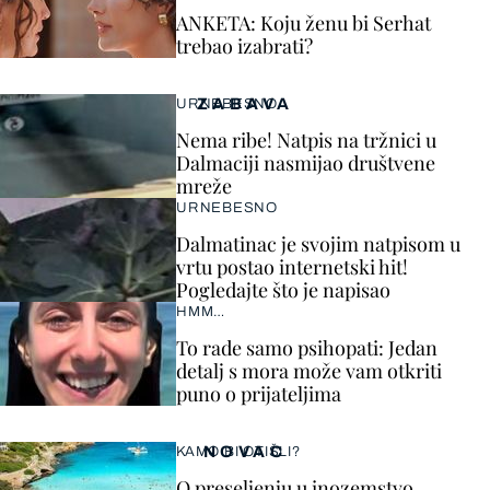
ANKETA: Koju ženu bi Serhat
trebao izabrati?
ZABAVA
URNEBESNO
Nema ribe! Natpis na tržnici u
Dalmaciji nasmijao društvene
mreže
URNEBESNO
Dalmatinac je svojim natpisom u
vrtu postao internetski hit!
Pogledajte što je napisao
HMM…
To rade samo psihopati: Jedan
detalj s mora može vam otkriti
puno o prijateljima
NOVAC
KAMO BI OTIŠLI?
O preseljenju u inozemstvo