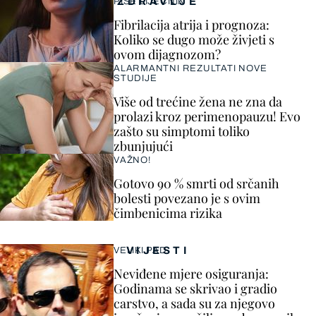
ZDRAVLJE
PIŠE LIJEČNIK
Fibrilacija atrija i prognoza:
Koliko se dugo može živjeti s
ovom dijagnozom?
ALARMANTNI REZULTATI NOVE
STUDIJE
Više od trećine žena ne zna da
prolazi kroz perimenopauzu! Evo
zašto su simptomi toliko
zbunjujući
VAŽNO!
Gotovo 90 % smrti od srčanih
bolesti povezano je s ovim
čimbenicima rizika
VIJESTI
VELIKI PAD
Neviđene mjere osiguranja:
Godinama se skrivao i gradio
carstvo, a sada su za njegovo