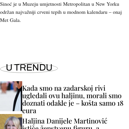
Sinoć je u Muzeju umjetnosti Metropolitan u New Yorku
održan najvažniji crveni tepih u modnom kalendaru – onaj
Met Gala.
U TRENDU
Kada smo na zadarskoj rivi
ugledali ovu haljinu, morali smo
doznati odakle je – košta samo 18
eura
Haljina Danijele Martinović
ističe ženstvenu figuru, a