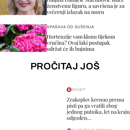
ženstvenu figuru, a savršena je za
večernji izlazak na moru
SPAŠAVA OD SUŠENJA
Hortenzije vam klonu tijekom
vrućina? Ovaj laki postupak
održat će ih bujnima
PROČITAJ JOŠ
SVIJET
Zrakoplov krenuo prema
pisti pa ga vratili zbog
jednog putnika, let na kraju
odgođen...