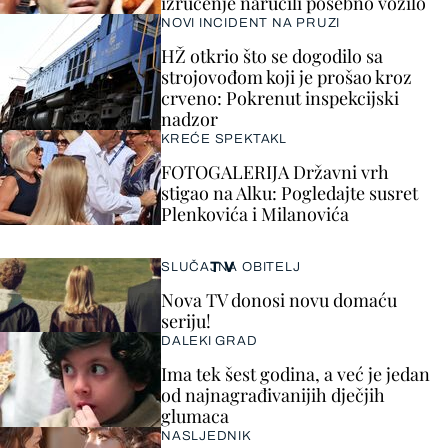
izručenje naručili posebno vozilo
NOVI INCIDENT NA PRUZI
HŽ otkrio što se dogodilo sa
strojovođom koji je prošao kroz
crveno: Pokrenut inspekcijski
nadzor
KREĆE SPEKTAKL
FOTOGALERIJA Državni vrh
stigao na Alku: Pogledajte susret
Plenkovića i Milanovića
TV
SLUČAJNA OBITELJ
Nova TV donosi novu domaću
seriju!
DALEKI GRAD
Ima tek šest godina, a već je jedan
od najnagrađivanijih dječjih
glumaca
NASLJEDNIK