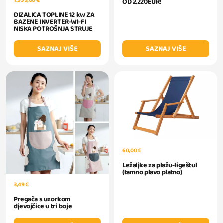
1.999,00 €
OD 2.220EUR!
DIZALICA TOPLINE 12 kw ZA
BAZENE INVERTER-WI-FI
NISKA POTROŠNJA STRUJE
SAZNAJ VIŠE
SAZNAJ VIŠE
60,00 €
Ležaljke za plažu-ligeštul
(tamno plavo platno)
3,49 €
Pregača s uzorkom
djevojčice u tri boje