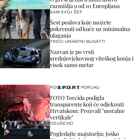
razmišlja 9 od 10 Europljana
SAM SVOJ ŠEF
Šest poslova koje možete
pokrenuti od kuće uz minimalna
ulaganja
TREĆI UNIKATNI BUGATTI
Nazvan je po vrsti
srednjovjekovnog viteškog konja i
visok samo metar
SPORT
POGLEDAJTE PORUKU
FOTO Torcida podigla
transparente koji će odjeknuti
Hrvatskom: Prozvali "moralne
vertikale"
ODUŠEVIO
Pogledajte majstoriju: Joško