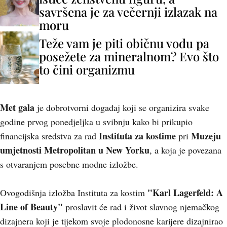
savršena je za večernji izlazak na
moru
Teže vam je piti običnu vodu pa
posežete za mineralnom? Evo što
to čini organizmu
Met gala
je dobrotvorni događaj koji se organizira svake
godine prvog ponedjeljka u svibnju kako bi prikupio
Instituta za kostime
Muzeju
financijska sredstva za rad
pri
umjetnosti Metropolitan u New Yorku
, a koja je povezana
s otvaranjem posebne modne izložbe.
"Karl Lagerfeld: A
Ovogodišnja izložba Instituta za kostim
Line of Beauty"
proslavit će rad i život slavnog njemačkog
dizajnera koji je tijekom svoje plodonosne karijere dizajnirao