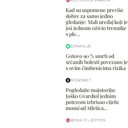
KULTURA & ZABAVA
Kad su uspomene previše
dobre za samo jedno
gledanje: Mali uređaj koji je
još jednom oživio trenutke
s ple...
ZDRAVLJE
Gotovo 90 % smrti od
srčanih bolesti povezano je
s ovim čimbenicima rizika
NOGOMET
Pogledajte majstoriju:
Joško Gvardiol jednim
potezom izbrisao cijelu
momčad Atletica...
MODA & LJEPOTA