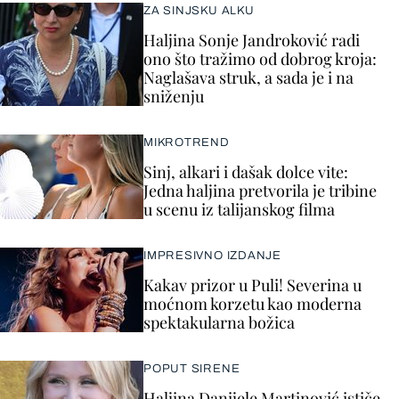
ZA SINJSKU ALKU
Haljina Sonje Jandroković radi
ono što tražimo od dobrog kroja:
Naglašava struk, a sada je i na
sniženju
MIKROTREND
Sinj, alkari i dašak dolce vite:
Jedna haljina pretvorila je tribine
u scenu iz talijanskog filma
IMPRESIVNO IZDANJE
Kakav prizor u Puli! Severina u
moćnom korzetu kao moderna
spektakularna božica
POPUT SIRENE
Haljina Danijele Martinović ističe