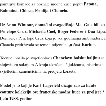
Patoua,
pamtljive komade za poznate modne kuće poput
Balmaina, Chloea, Fendija i Chanela.
Uz Annu Wintour, domaćini ovogodišnje Met Gale bili su
Penelope Cruz, Michaela Coel, Roger Federer i Dua Lipa
.
Domaćica Penelope Cruz koja je već godinama ambasadorica
„u čast Karlu“.
Chanela pridržavala se teme i odjenula
Chanelovu balsku haljinu
Točnije, nosila je svijetloplavu
sa
slojevitom suknjom A kroja ukrašenu šljokicama, biserima i
svjetlećim kamenčićima na predjelu korzeta.
Karl Lagerfeld dizajnirao za haute
Model je to koji je
couture kolekciju ove francuske modne kuće za proljeće /
ljeto 1988. godine