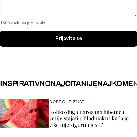
1500 znakova preostalo
Prijavite se
INSPIRATIVNO
NAJČITANIJE
NAJKOMEN
DOBRO JE ZNATI
Koliko dugo narezana lubenica
smije stajati u hladnjaku i kada je
više nije sigurno jesti?