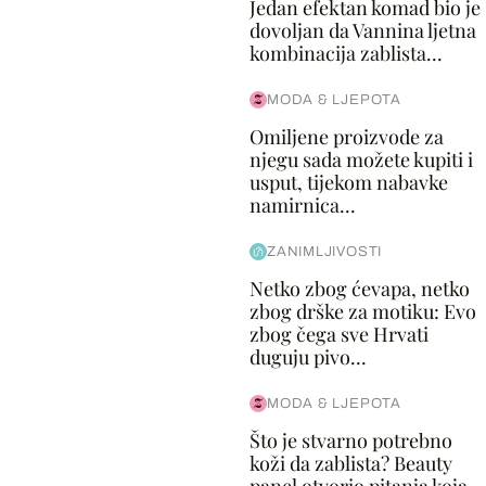
Jedan efektan komad bio je
dovoljan da Vannina ljetna
kombinacija zablista...
MODA & LJEPOTA
Omiljene proizvode za
njegu sada možete kupiti i
usput, tijekom nabavke
namirnica...
ZANIMLJIVOSTI
Netko zbog ćevapa, netko
zbog drške za motiku: Evo
zbog čega sve Hrvati
duguju pivo...
MODA & LJEPOTA
Što je stvarno potrebno
koži da zablista? Beauty