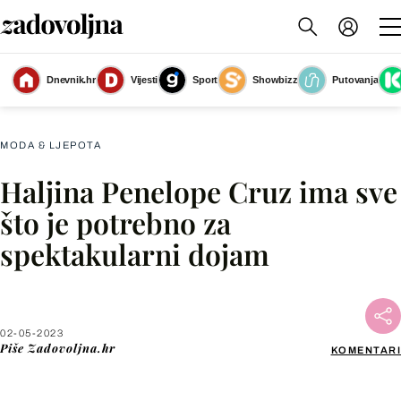
Dnevnik.hr
Vijesti
Sport
Showbizz
Putovanja
Slika nije dostupna
MODA & LJEPOTA
Haljina Penelope Cruz ima sve
Facebook
što je potrebno za
spektakularni dojam
X
WhatsApp
02-05-2023
Piše
Zadovoljna.hr
KOMENTARI
Viber