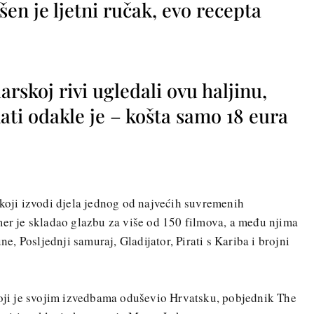
vršen je ljetni ručak, evo recepta
rskoj rivi ugledali ovu haljinu,
ti odakle je – košta samo 18 eura
 koji izvodi djela jednog od najvećih suvremenih
er je skladao glazbu za više od 150 filmova, a među njima
, Posljednji samuraj, Gladijator, Pirati s Kariba i brojni
koji je svojim izvedbama oduševio Hrvatsku, pobjednik The