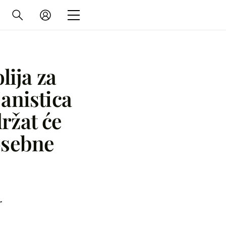
lija za
janistica
ržat će
osebne
r