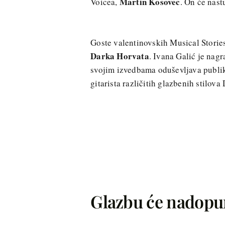
Martin Kosovec
Voicea,
. On će nast
Goste valentinovskih Musical Storie
Darka Horvata
. Ivana Galić je nag
svojim izvedbama oduševljava publiku
gitarista različitih glazbenih stilov
Glazbu će nadopuni