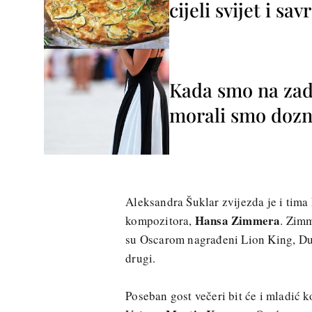
cijeli svijet i sa
Kada smo na zada
morali smo dozna
Aleksandra Šuklar zvijezda je i tima
Hansa Zimmera
kompozitora,
. Zimm
su Oscarom nagrađeni Lion King, Dune
drugi.
Poseban gost večeri bit će i mladić 