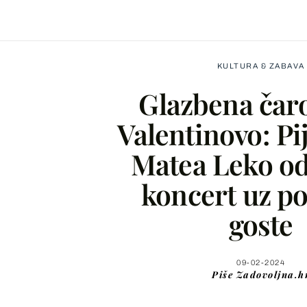
KULTURA & ZABAVA
Glazbena čaro
Valentinovo: Pi
Matea Leko od
Facebook
koncert uz p
X
goste
WhatsApp
09-02-2024
Piše
Zadovoljna.h
Viber