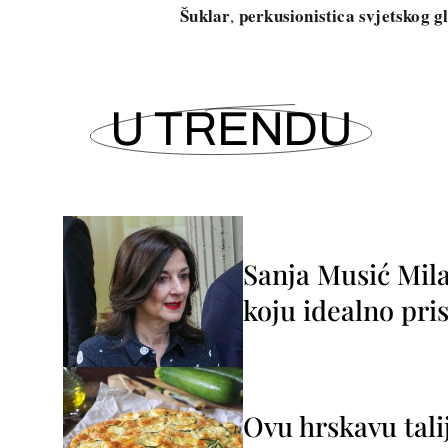
Šuklar
perkusionistica svjetskog g
,
U TRENDU
Sanja Musić Mila
koju idealno pris
Ovu hrskavu tali