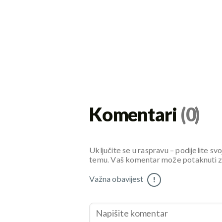
Komentari
(0)
Uključite se u raspravu – podijelite svo
temu. Vaš komentar može potaknuti zani
Važna obavijest
!