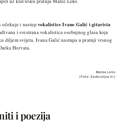
upiti uz klavirsku pratnju Matee Leko.
vokalistice Ivane Galić i gitarista
s očekuje i nastup
rađivana i svestrana vokalistica osebujnog glasa koja
 diljem svijeta. Ivana Galić nastupa u pratnji vrsnog
a Darka Horvata.
Matea Leko
(Foto: Zadovoljna.hr)
ti i poezija