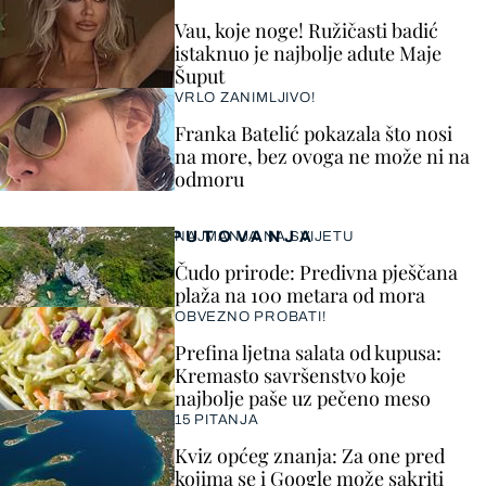
Vau, koje noge! Ružičasti badić
istaknuo je najbolje adute Maje
Šuput
VRLO ZANIMLJIVO!
Franka Batelić pokazala što nosi
na more, bez ovoga ne može ni na
odmoru
PUTOVANJA
NAJMANJA NA SVIJETU
Čudo prirode: Predivna pješčana
plaža na 100 metara od mora
OBVEZNO PROBATI!
Prefina ljetna salata od kupusa:
Kremasto savršenstvo koje
najbolje paše uz pečeno meso
15 PITANJA
Kviz općeg znanja: Za one pred
kojima se i Google može sakriti