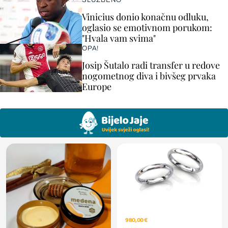
SLUŽBENO
Vinicius donio konačnu odluku,
oglasio se emotivnom porukom:
"Hvala vam svima"
OPA!
Josip Šutalo radi transfer u redove
nogometnog diva i bivšeg prvaka
Europe
980,00 €