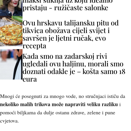
pristaju - ružičaste salonke
Ovu hrskavu talijansku pitu od
tikvica obožava cijeli svijet i
savršen je ljetni ručak, evo
recepta
Kada smo na zadarskoj rivi
ugledali ovu haljinu, morali smo
doznati odakle je – košta samo 18
eura
Mnogi će posegnuti za mnogo vode, no stručnjaci ističu da
nekoliko malih trikova može napraviti veliku razliku
i
pomoći biljkama da dulje ostanu zdrave, zelene i pune
cvjetova.