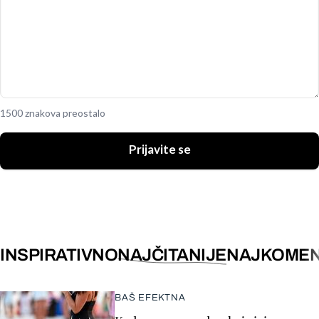
1500 znakova preostalo
Prijavite se
INSPIRATIVNO
NAJČITANIJE
NAJKOMEN
BAŠ EFEKTNA