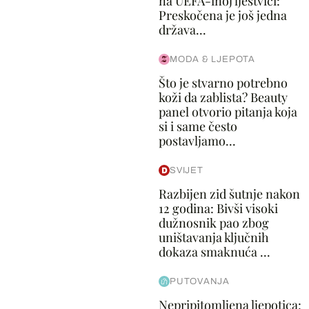
na UEFA-inoj ljestvici:
Preskočena je još jedna
država...
MODA & LJEPOTA
Što je stvarno potrebno
koži da zablista? Beauty
panel otvorio pitanja koja
si i same često
postavljamo...
SVIJET
Razbijen zid šutnje nakon
12 godina: Bivši visoki
dužnosnik pao zbog
uništavanja ključnih
dokaza smaknuća ...
PUTOVANJA
Nepripitomljena ljepotica: