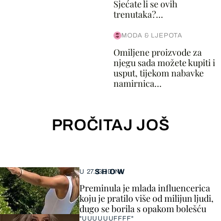
Sjećate li se ovih
trenutaka?...
MODA & LJEPOTA
Omiljene proizvode za
njegu sada možete kupiti i
usput, tijekom nabavke
namirnica...
PROČITAJ JOŠ
SHOW
U 27. GODINI
Preminula je mlada influencerica
koju je pratilo više od milijun ljudi,
dugo se borila s opakom bolešću
"UUUUUUFFFF"