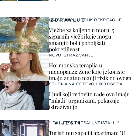
ZDRAVLJE
NAJSIGURNIJI OBLIK REKREACIJE
Vježbe za koljeno u moru: 5
sigurnih vježbi koje mogu
smanjiti bol i poboljšati
pokretljivost
NOVO ISTRAŽIVANJE
Hormonska terapija u
menopauzi: Žene koje je koriste
imaju znatno manji rizik od ovoga
STUDIJA NA GOTOVO 1.900 OSOBA
Ljudi koji redovito rade ovo imaju
“mlađi” organizam, pokazuje
istraživanje
VIJESTI
"I DALJE SU PLESALI, VRIŠTALI..."
Turisti mu zapalili apartman: "U