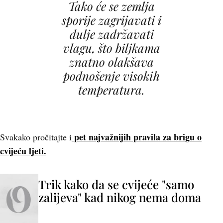
Tako će se zemlja
sporije zagrijavati i
dulje zadržavati
vlagu, što biljkama
znatno olakšava
podnošenje visokih
temperatura.
pet najvažnijih pravila za brigu o
Svakako pročitajte i
cvijeću ljeti.
Trik kako da se cvijeće "samo
zalijeva" kad nikog nema doma