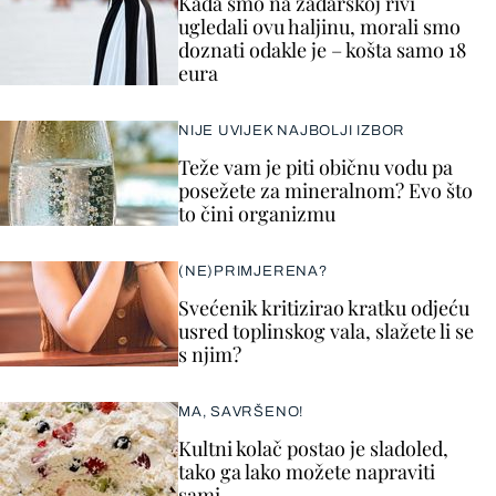
Kada smo na zadarskoj rivi
ugledali ovu haljinu, morali smo
doznati odakle je – košta samo 18
eura
NIJE UVIJEK NAJBOLJI IZBOR
Teže vam je piti običnu vodu pa
posežete za mineralnom? Evo što
to čini organizmu
(NE)PRIMJERENA?
Svećenik kritizirao kratku odjeću
usred toplinskog vala, slažete li se
s njim?
MA, SAVRŠENO!
Kultni kolač postao je sladoled,
tako ga lako možete napraviti
sami