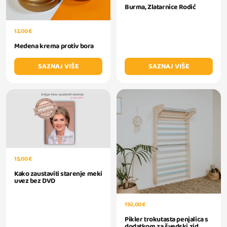
Burma, Zlatarnice Rodić
12,00 €
Medena krema protiv bora
SAZNAJ VIŠE
SAZNAJ VIŠE
15,00 €
Kako zaustaviti starenje meki
uvez bez DVD
192,00 €
Pikler trokutasta penjalica s
dodatkom za švedski zid