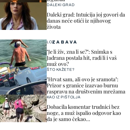
DALEKI GRAD
Daleki grad: Intuicija joj govori da
danas neće otići iz njihovog
života
ZABAVA
LOL
"Je li živ, zna li se?": Snimka s
Jadrana postala hit, radi li i vaš
muž ovo?
ŠTO KAŽETE?
"Hrvat sam, ali ovo je sramota":
Prizor s granice izazvao burnu
raspravu na društvenim mrežama
KAO IZ PIŠTOLJA
Dobacila komentar trudnici bez
noge, a muž ispalio odgovor kao
da je samo čekao…