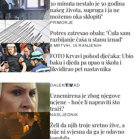
30 minuta nestalo je 50 godina
našeg života, supruga i ja ne
možemo oka sklopiti"
PRIMORJE
Potres zatresao obalu: "Čula sam
razbijanje čaša u stanu iznad"
8 MRTVIH, 15 RANJENIH
FOTO Krvavi pohod dječaka: Ubio
baku i djeda pa upao u školu i
likvidirao pet nastavnika
TV
DALEKI GRAD
Uznemirena je zbog njegove
ucjene - hoće li napraviti što
traži?
NASLJEDNIK
Želi da njih troje sretno žive, a
nije ni svjesna da ga je odavno
izgubila