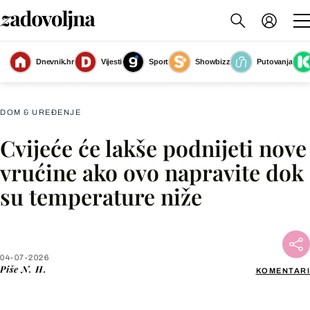
Dnevnik.hr
Vijesti
Sport
Showbizz
Putovanja
Cvijeće će vam biti zahvalno
(Foto: Living4media)
DOM & UREĐENJE
Cvijeće će lakše podnijeti nove
Facebook
vrućine ako ovo napravite dok
su temperature niže
X
WhatsApp
04-07-2026
Piše
N. H.
KOMENTARI
Viber