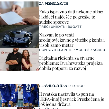
NOVAC
ZA POSLODAVCE
Kako ispravno dati nekome otkaz
i izbjeći najčešće pogreške te
sudske sporove
TREĆI UNIKATNI BUGATTI
Nazvan je po vrsti
srednjovjekovnog viteškog konja i
visok samo metar
POKROVITELJ PHILIP MORRIS ZAGREB
Digitalna rješenja za stvarne
probleme: Dva hrvatska projekta
dobila potporu za razvoj
SPORT
SJAJAN TJEDAN U EUROPI
Hrvatska nastavila uspon na
UEFA-inoj ljestvici: Preskočena je
još jedna država