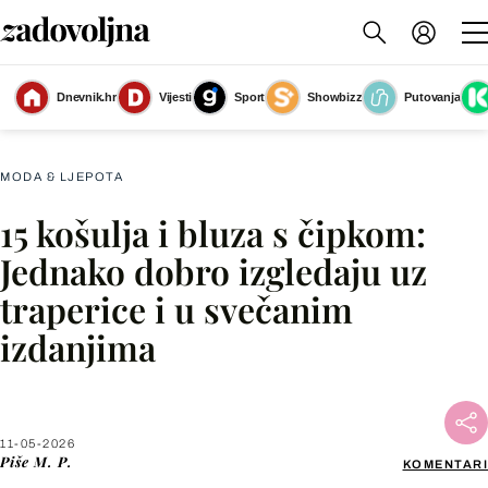
Dnevnik.hr
Vijesti
Sport
Showbizz
Putovanja
Čipka je stvorena za svaki dan i svečane prigode
(Foto: Shutterstock)
MODA & LJEPOTA
15 košulja i bluza s čipkom:
Facebook
Jednako dobro izgledaju uz
traperice i u svečanim
X
izdanjima
WhatsApp
Viber
11-05-2026
Piše
M. P.
KOMENTARI