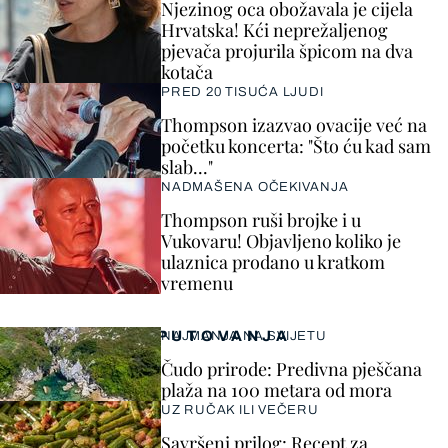
Njezinog oca obožavala je cijela
Hrvatska! Kći neprežaljenog
pjevača projurila špicom na dva
kotača
PRED 20 TISUĆA LJUDI
Thompson izazvao ovacije već na
početku koncerta: "Što ću kad sam
slab..."
NADMAŠENA OČEKIVANJA
Thompson ruši brojke i u
Vukovaru! Objavljeno koliko je
ulaznica prodano u kratkom
vremenu
PUTOVANJA
NAJMANJA NA SVIJETU
Čudo prirode: Predivna pješčana
plaža na 100 metara od mora
UZ RUČAK ILI VEČERU
Savršeni prilog: Recept za