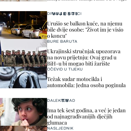
VIJESTI
DRAMA U RIJECI
Urušio se balkon kuće, na njemu
bile dvije osobe: "Život im je visio
o koncu"
BURE BARUTA
Ukrajinski stručnjak upozorava
na novu prijetnju: Ovaj grad u
BiH-u bi mogao biti žarište
OČEVID U TIJEKU
Težak sudar motocikla i
automobila: Jedna osoba poginula
TV
DALEKI GRAD
Ima tek šest godina, a već je jedan
od najnagrađivanijih dječjih
glumaca
NASLJEDNIK