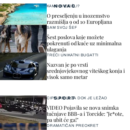
NOVAC
KAMO BI OTIŠLI?
O preseljenju u inozemstvo
razmišlja 9 od 10 Europljana
SAM SVOJ ŠEF
Šest poslova koje možete
pokrenuti od kuće uz minimalna
ulaganja
TREĆI UNIKATNI BUGATTI
Nazvan je po vrsti
srednjovjekovnog viteškog konja i
visok samo metar
SPORT
CIPELARILI GA DOK JE LEŽAO
VIDEO Pojavila se nova snimka
tučnjave BBB-a i Torcide: "Je*ote,
pa ubit će ga!"
DRAMATIČAN PREOKRET