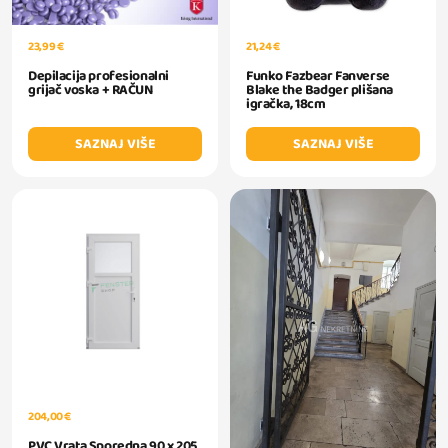
23,99 €
21,24 €
Depilacija profesionalni
Funko Fazbear Fanverse
grijač voska + RAČUN
Blake the Badger plišana
igračka, 18cm
SAZNAJ VIŠE
SAZNAJ VIŠE
204,00 €
PVC Vrata Sporedna 90 x 205