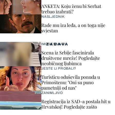
ANKETA: Koju ženu bi Serhat
trebao izabrati?
NASLJEDNIK
Rade mu iza leđa, a on toga nije
svjestan
ZABAVA
IMPRESIVNO!
Scena iz Srbije fascinirala
društvene mreže! Pogledajte
neobičnog ljubimca
JESTE LI PROBALI?
Turisticu oduševila ponuda u
Primoštenu: "Oni su puno
pametniji od nas"
ZANIMLJIVO
Registracija iz SAD-a postala hit u
Hrvatskoj! Pogledajte zašto