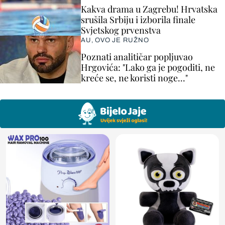
Kakva drama u Zagrebu! Hrvatska
srušila Srbiju i izborila finale
Svjetskog prvenstva
AU, OVO JE RUŽNO
Poznati analitičar popljuvao
Hrgovića: "Lako ga je pogoditi, ne
kreće se, ne koristi noge..."