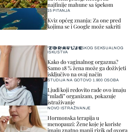
najfinije mahune sa špekom
15 PITANJA
Kviz općeg znanja: Za one pred
kojima se i Google može sakriti
ZDRAVLJE
"VRHUNAC" ŽENSKOG SEKSUALNOG
ISKUSTVA
Kako do vaginalnog orgazma?
Samo 18 % žena može ga doživjeti
isključivo na ovaj način
STUDIJA NA GOTOVO 1.900 OSOBA
Ljudi koji redovito rade ovo imaju
“mlađi” organizam, pokazuje
istraživanje
NOVO ISTRAŽIVANJE
Hormonska terapija u
menopauzi: Žene koje je koriste
imaju znatno manji rizik od ovoga