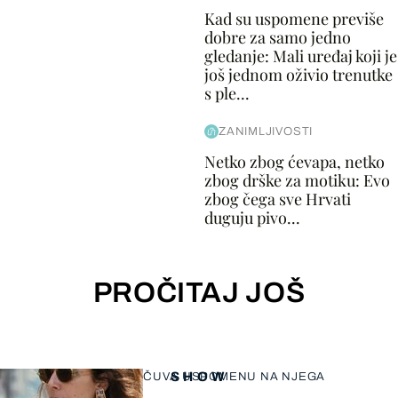
Kad su uspomene previše
dobre za samo jedno
gledanje: Mali uređaj koji je
još jednom oživio trenutke
s ple...
ZANIMLJIVOSTI
Netko zbog ćevapa, netko
zbog drške za motiku: Evo
zbog čega sve Hrvati
duguju pivo...
PROČITAJ JOŠ
SHOW
ČUVA USPOMENU NA NJEGA