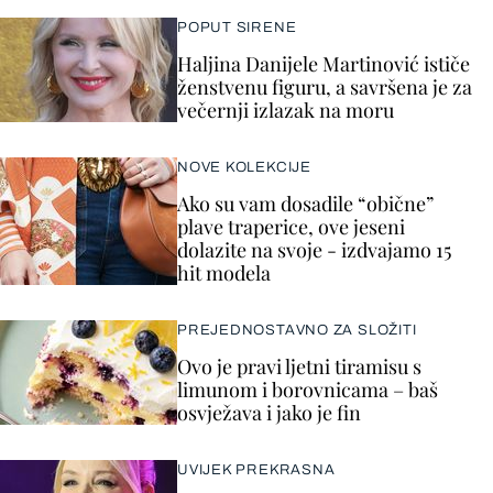
POPUT SIRENE
Haljina Danijele Martinović ističe
ženstvenu figuru, a savršena je za
večernji izlazak na moru
NOVE KOLEKCIJE
Ako su vam dosadile “obične”
plave traperice, ove jeseni
dolazite na svoje - izdvajamo 15
hit modela
PREJEDNOSTAVNO ZA SLOŽITI
Ovo je pravi ljetni tiramisu s
limunom i borovnicama – baš
osvježava i jako je fin
UVIJEK PREKRASNA