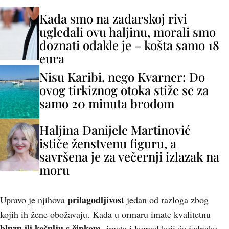
Kada smo na zadarskoj rivi
ugledali ovu haljinu, morali smo
doznati odakle je – košta samo 18
eura
Nisu Karibi, nego Kvarner: Do
ovog tirkiznog otoka stiže se za
samo 20 minuta brodom
Haljina Danijele Martinović
ističe ženstvenu figuru, a
savršena je za večernji izlazak na
moru
prilagodljivost
Upravo je njihova
jedan od razloga zbog
kojih ih žene obožavaju. Kada u ormaru imate kvalitetnu
bluzu ili košulju s čipkom,
imate i komad koji će jednako