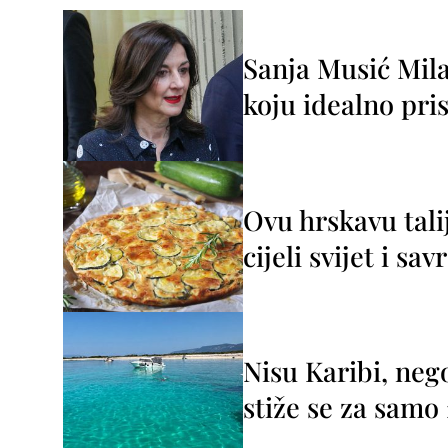
Sanja Musić Mila
koju idealno pris
Ovu hrskavu tali
cijeli svijet i sa
Nisu Karibi, neg
stiže se za sam