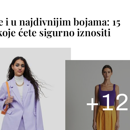
 i u najdivnijim bojama: 15
oje ćete sigurno iznositi
+
12