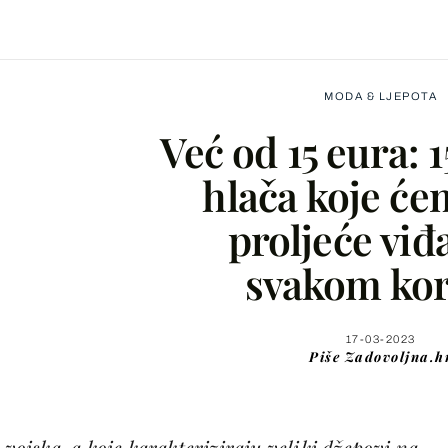
MODA & LJEPOTA
Već od 15 eura: 
hlača koje će
proljeće viđ
Facebook
svakom ko
X
17-03-2023
Piše
Zadovoljna.h
WhatsApp
Viber
 vojska, a koje karakteriziraju veliki džepovi na