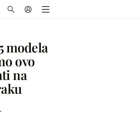
15 modela
mo ovo
ati na
raku
r