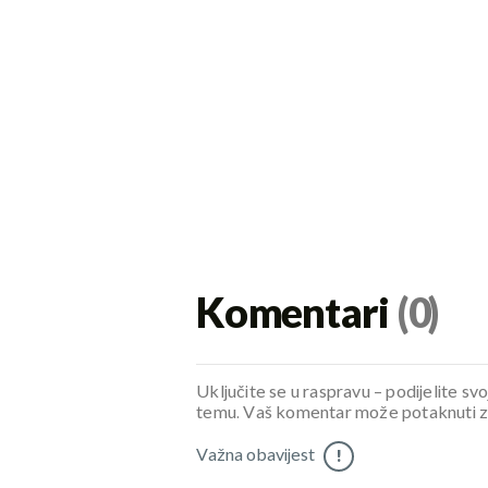
Komentari
(0)
Uključite se u raspravu – podijelite svo
temu. Vaš komentar može potaknuti zani
Važna obavijest
!