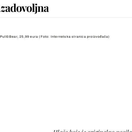
Pull&Bear, 25,99 eura
(Foto: Internetska stranica proizvođača)
Hlače koje je originalno nosila