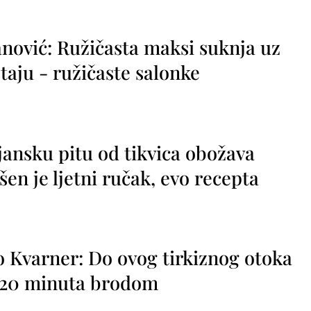
nović: Ružičasta maksi suknja uz
taju - ružičaste salonke
jansku pitu od tikvica obožava
vršen je ljetni ručak, evo recepta
o Kvarner: Do ovog tirkiznog otoka
o 20 minuta brodom