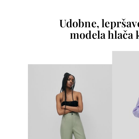
Udobne, lepršave
modela hlača k