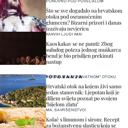
PONOVNO POD POVEĆALOM
Što se sve događalo na hrvatskom
otoku pod osramoćenim
glumcem? Bizarni prizori i danas
izazivaju nevjericu
KAKVIH LJUDI IMA!
Kaos kakav se ne pamti: Zbog
suludog poteza jednog muškarca
bend je bio prisiljen prekinuti
nastup
PUTOVANJA
UŽIVANJE NA "PRIVATNOM" OTOKU
Hrvatski otok na kojem živi samo
jedan stanovnik: Ljepotan koji je
diljem svijeta poznat po svojem
"bijelom zlatu"
MA, SAVRŠENSTVO!
Kolač s limunom i sirom: Recept
za božanstvenu slasticu koja se