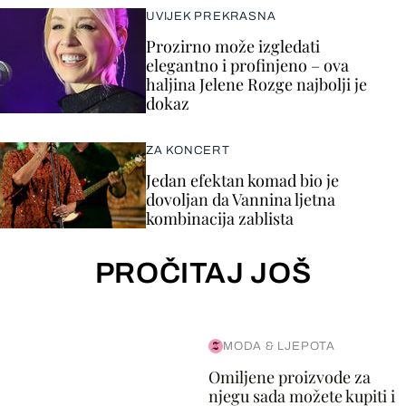
UVIJEK PREKRASNA
Prozirno može izgledati
elegantno i profinjeno – ova
haljina Jelene Rozge najbolji je
dokaz
ZA KONCERT
Jedan efektan komad bio je
dovoljan da Vannina ljetna
kombinacija zablista
PROČITAJ JOŠ
MODA & LJEPOTA
Omiljene proizvode za
njegu sada možete kupiti i