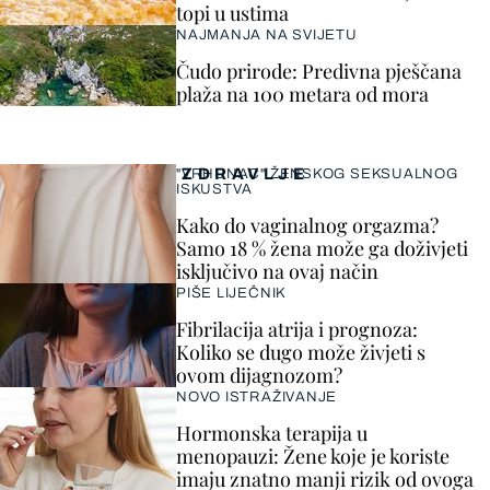
topi u ustima
NAJMANJA NA SVIJETU
Čudo prirode: Predivna pješčana
plaža na 100 metara od mora
ZDRAVLJE
"VRHUNAC" ŽENSKOG SEKSUALNOG
ISKUSTVA
Kako do vaginalnog orgazma?
Samo 18 % žena može ga doživjeti
isključivo na ovaj način
PIŠE LIJEČNIK
Fibrilacija atrija i prognoza:
Koliko se dugo može živjeti s
ovom dijagnozom?
NOVO ISTRAŽIVANJE
Hormonska terapija u
menopauzi: Žene koje je koriste
imaju znatno manji rizik od ovoga