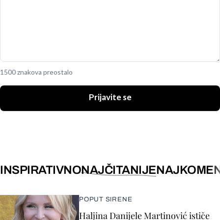
1500 znakova preostalo
Prijavite se
INSPIRATIVNO
NAJČITANIJE
NAJKOMEN
POPUT SIRENE
Haljina Danijele Martinović ističe