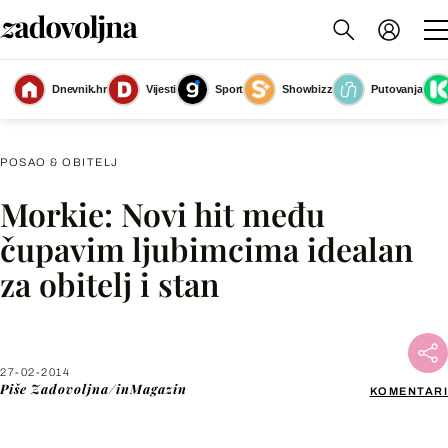
Dnevnik.hr
Vijesti
Sport
Showbizz
Putovanja
Slika nije dostupna
POSAO & OBITELJ
Morkie: Novi hit među
Facebook
čupavim ljubimcima idealan
za obitelj i stan
X
WhatsApp
27-02-2014
Piše
Zadovoljna/inMagazin
KOMENTARI
Viber