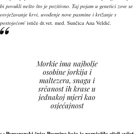
bi povukli nešto što je pozitivno. Taj pojam u genetici zove se
osvježavanje krvi, uvođenje nove pasmine i križanje s
postojećom
' ističe dr.vet. med. Sunčica Ana Veldić.
Morkie ima najbolje
osobine jorkija i
maltezera, snaga i
srčanost ih krase u
jednakoj mjeri kao
osjećajnost
>>Pomeranski špic: Pasmina koja je raznježila cijeli svijet