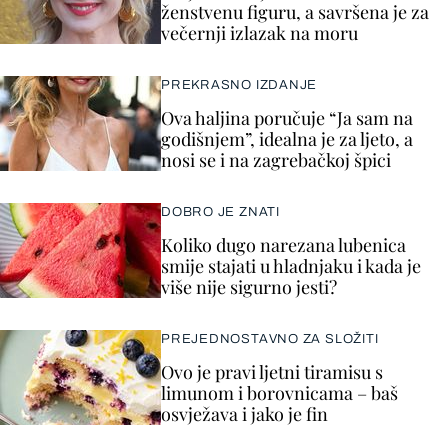
ženstvenu figuru, a savršena je za
večernji izlazak na moru
PREKRASNO IZDANJE
Ova haljina poručuje “Ja sam na
godišnjem”, idealna je za ljeto, a
nosi se i na zagrebačkoj špici
DOBRO JE ZNATI
Koliko dugo narezana lubenica
smije stajati u hladnjaku i kada je
više nije sigurno jesti?
PREJEDNOSTAVNO ZA SLOŽITI
Ovo je pravi ljetni tiramisu s
limunom i borovnicama – baš
osvježava i jako je fin