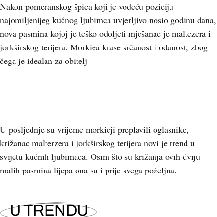
Nakon pomeranskog špica koji je vodeću poziciju
najomiljenijeg kućnog ljubimca uvjerljivo nosio godinu dana,
nova pasmina kojoj je teško odoljeti mješanac je maltezera i
jorkširskog terijera. Morkiea krase srčanost i odanost, zbog
čega je idealan za obitelj
U posljednje su vrijeme morkieji preplavili oglasnike,
križanac malterzera i jorkširskog terijera novi je trend u
svijetu kućnih ljubimaca. Osim što su križanja ovih dviju
malih pasmina lijepa ona su i prije svega poželjna.
U TRENDU