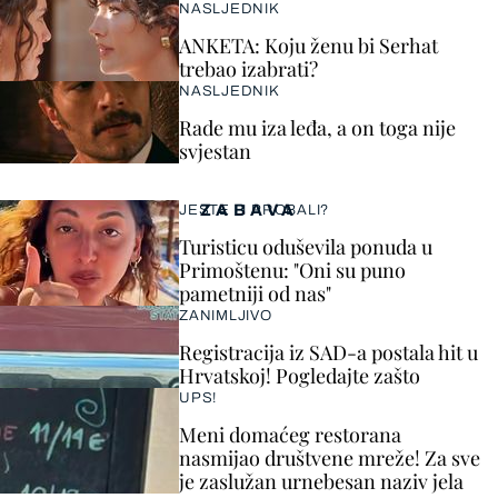
NASLJEDNIK
ANKETA: Koju ženu bi Serhat
trebao izabrati?
NASLJEDNIK
Rade mu iza leđa, a on toga nije
svjestan
ZABAVA
JESTE LI PROBALI?
Turisticu oduševila ponuda u
Primoštenu: "Oni su puno
pametniji od nas"
ZANIMLJIVO
Registracija iz SAD-a postala hit u
Hrvatskoj! Pogledajte zašto
UPS!
Meni domaćeg restorana
nasmijao društvene mreže! Za sve
je zaslužan urnebesan naziv jela