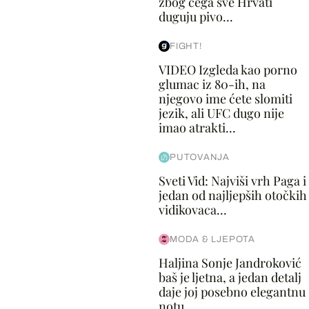
zbog čega sve Hrvati
duguju pivo...
FIGHT!
VIDEO Izgleda kao porno
glumac iz 80-ih, na
njegovo ime ćete slomiti
jezik, ali UFC dugo nije
imao atrakti...
PUTOVANJA
Sveti Vid: Najviši vrh Paga i
jedan od najljepših otočkih
vidikovaca...
MODA & LJEPOTA
Haljina Sonje Jandroković
baš je ljetna, a jedan detalj
daje joj posebno elegantnu
notu...