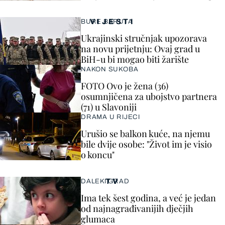
VIJESTI
BURE BARUTA
Ukrajinski stručnjak upozorava
na novu prijetnju: Ovaj grad u
BiH-u bi mogao biti žarište
NAKON SUKOBA
FOTO Ovo je žena (36)
osumnjičena za ubojstvo partnera
(71) u Slavoniji
DRAMA U RIJECI
Urušio se balkon kuće, na njemu
bile dvije osobe: "Život im je visio
o koncu"
TV
DALEKI GRAD
Ima tek šest godina, a već je jedan
od najnagrađivanijih dječjih
glumaca