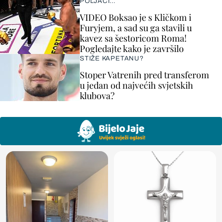
POLJACI...
VIDEO Boksao je s Kličkom i
Furyjem, a sad su ga stavili u
kavez sa šestoricom Roma!
Pogledajte kako je završilo
STIŽE KAPETANU?
Stoper Vatrenih pred transferom
u jedan od najvećih svjetskih
klubova?