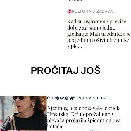
KULTURA & ZABAVA
Kad su uspomene previše
dobre za samo jedno
gledanje: Mali uređaj koji je
još jednom oživio trenutke
s ple...
PROČITAJ JOŠ
SHOW
ČUVA USPOMENU NA NJEGA
Njezinog oca obožavala je cijela
Hrvatska! Kći neprežaljenog
pjevača projurila špicom na dva
kotača