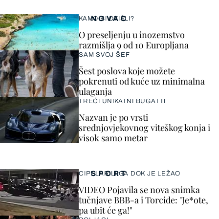
NOVAC
KAMO BI OTIŠLI?
O preseljenju u inozemstvo
razmišlja 9 od 10 Europljana
SAM SVOJ ŠEF
Šest poslova koje možete
pokrenuti od kuće uz minimalna
ulaganja
TREĆI UNIKATNI BUGATTI
Nazvan je po vrsti
srednjovjekovnog viteškog konja i
visok samo metar
SPORT
CIPELARILI GA DOK JE LEŽAO
VIDEO Pojavila se nova snimka
tučnjave BBB-a i Torcide: "Je*ote,
pa ubit će ga!"