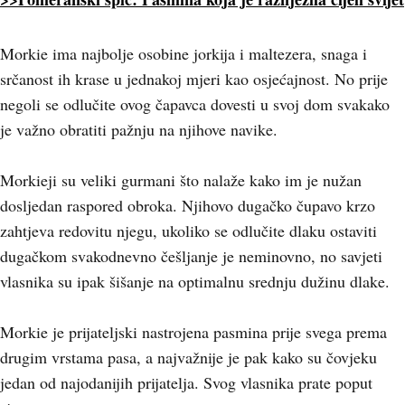
Morkie ima najbolje osobine jorkija i maltezera, snaga i
srčanost ih krase u jednakoj mjeri kao osjećajnost. No prije
negoli se odlučite ovog čapavca dovesti u svoj dom svakako
je važno obratiti pažnju na njihove navike.
Morkieji su veliki gurmani što nalaže kako im je nužan
dosljedan raspored obroka. Njihovo dugačko čupavo krzo
zahtjeva redovitu njegu, ukoliko se odlučite dlaku ostaviti
dugačkom svakodnevno češljanje je neminovno, no savjeti
vlasnika su ipak šišanje na optimalnu srednju dužinu dlake.
Morkie je prijateljski nastrojena pasmina prije svega prema
drugim vrstama pasa, a najvažnije je pak kako su čovjeku
jedan od najodanijih prijatelja. Svog vlasnika prate poput