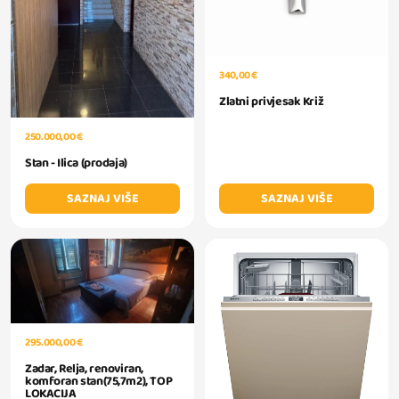
340,00 €
Zlatni privjesak Križ
250.000,00 €
Stan - Ilica (prodaja)
SAZNAJ VIŠE
SAZNAJ VIŠE
295.000,00 €
Zadar, Relja, renoviran,
komforan stan(75,7m2), TOP
LOKACIJA