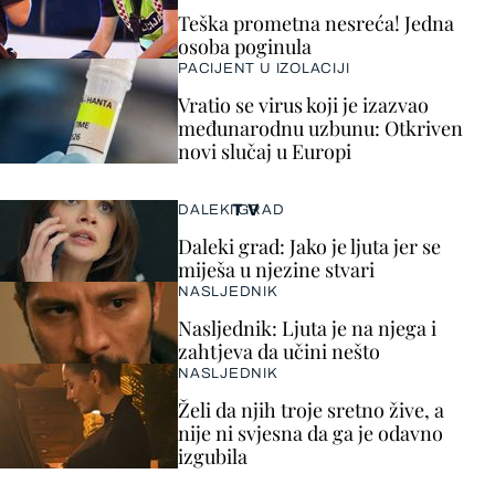
Teška prometna nesreća! Jedna
osoba poginula
PACIJENT U IZOLACIJI
Vratio se virus koji je izazvao
međunarodnu uzbunu: Otkriven
novi slučaj u Europi
TV
DALEKI GRAD
Daleki grad: Jako je ljuta jer se
miješa u njezine stvari
NASLJEDNIK
Nasljednik: Ljuta je na njega i
zahtjeva da učini nešto
NASLJEDNIK
Želi da njih troje sretno žive, a
nije ni svjesna da ga je odavno
izgubila