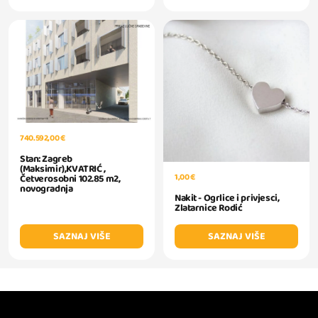
740.592,00 €
Stan: Zagreb
(Maksimir),KVATRIĆ ,
1,00 €
Četverosobni 102.85 m2,
novogradnja
Nakit - Ogrlice i privjesci,
Zlatarnice Rodić
SAZNAJ VIŠE
SAZNAJ VIŠE