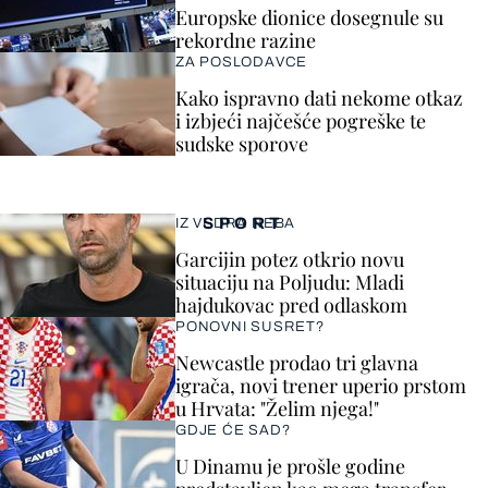
Europske dionice dosegnule su
rekordne razine
ZA POSLODAVCE
Kako ispravno dati nekome otkaz
i izbjeći najčešće pogreške te
sudske sporove
SPORT
IZ VEDRA NEBA
Garcijin potez otkrio novu
situaciju na Poljudu: Mladi
hajdukovac pred odlaskom
PONOVNI SUSRET?
Newcastle prodao tri glavna
igrača, novi trener uperio prstom
u Hrvata: "Želim njega!"
GDJE ĆE SAD?
U Dinamu je prošle godine