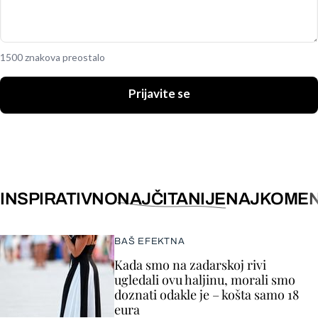
1500 znakova preostalo
Prijavite se
INSPIRATIVNO
NAJČITANIJE
NAJKOMEN
BAŠ EFEKTNA
Kada smo na zadarskoj rivi
ugledali ovu haljinu, morali smo
doznati odakle je – košta samo 18
eura