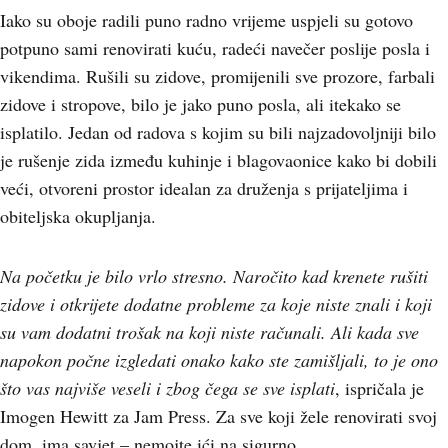
Iako su oboje radili puno radno vrijeme uspjeli su gotovo
potpuno sami renovirati kuću, radeći navečer poslije posla i
vikendima. Rušili su zidove, promijenili sve prozore, farbali
zidove i stropove, bilo je jako puno posla, ali itekako se
isplatilo. Jedan od radova s kojim su bili najzadovoljniji bilo
je rušenje zida između kuhinje i blagovaonice kako bi dobili
veći, otvoreni prostor idealan za druženja s prijateljima i
obiteljska okupljanja.
Na početku je bilo vrlo stresno. Naročito kad krenete rušiti
zidove i otkrijete dodatne probleme za koje niste znali i koji
su vam dodatni trošak na koji niste računali. Ali kada sve
napokon počne izgledati onako kako ste zamišljali, to je ono
što vas najviše veseli i zbog čega se sve isplati
, ispričala je
Imogen Hewitt za Jam Press. Za sve koji žele renovirati svoj
dom, ima savjet – nemojte ići na sigurno.