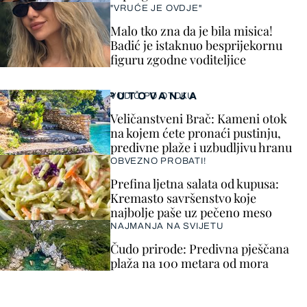
"VRUĆE JE OVDJE"
Malo tko zna da je bila misica!
Badić je istaknuo besprijekornu
figuru zgodne voditeljice
PUTOVANJA
VODIČ PO OTOKU
Veličanstveni Brač: Kameni otok
na kojem ćete pronaći pustinju,
predivne plaže i uzbudljivu hranu
OBVEZNO PROBATI!
Prefina ljetna salata od kupusa:
Kremasto savršenstvo koje
najbolje paše uz pečeno meso
NAJMANJA NA SVIJETU
Čudo prirode: Predivna pješčana
plaža na 100 metara od mora