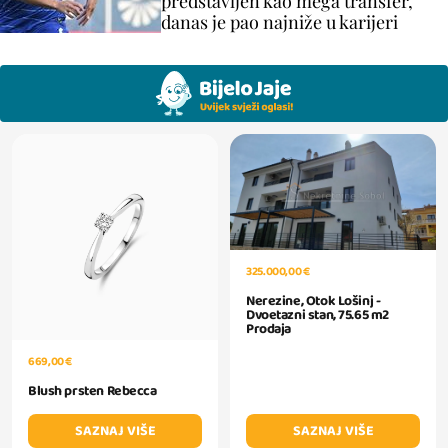
predstavljen kao mega transfer,
danas je pao najniže u karijeri
325.000,00 €
Nerezine, Otok Lošinj -
Dvoetazni stan, 75.65 m2
Prodaja
669,00 €
Blush prsten Rebecca
SAZNAJ VIŠE
SAZNAJ VIŠE