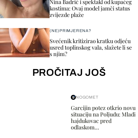
Nina Badrić i spektakl od kupaćeg
kostima: Ovaj model jamči status
zvijezde plaže
(NE)PRIMJERENA?
Svećenik kritizirao kratku odjeću
usred toplinskog vala, slažete li se
s njim?
PROČITAJ JOŠ
NOGOMET
Garcijin potez otkrio novu
situaciju na Poljudu: Mladi
hajdukovac pred
odlaskom...