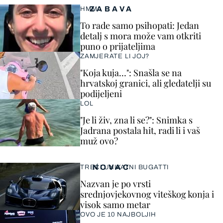
ZABAVA
HMM…
To rade samo psihopati: Jedan
detalj s mora može vam otkriti
puno o prijateljima
ZAMJERATE LI JOJ?
"Koja kuja…": Snašla se na
hrvatskoj granici, ali gledatelji su
podijeljeni
LOL
"Je li živ, zna li se?": Snimka s
Jadrana postala hit, radi li i vaš
muž ovo?
NOVAC
TREĆI UNIKATNI BUGATTI
Nazvan je po vrsti
srednjovjekovnog viteškog konja i
visok samo metar
OVO JE 10 NAJBOLJIH