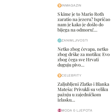
INMAGAZIN
S kime je to Mario Roth
zaratio na jezeru? Ispričao
nam je kako je došlo do
bijega na odmoru!...
ZANIMLJIVOSTI
Netko zbog ćevapa, netko
zbog drške za motiku: Evo
zbog čega sve Hrvati
duguju pivo...
CELEBRITY
Zaljubljeni Zlatko i Blanka
Mateša: Privukli su veliku
pažnju u zajedničkom
izlasku...
MODA & LJEPOTA