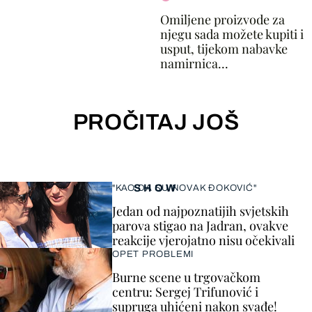
Omiljene proizvode za
njegu sada možete kupiti i
usput, tijekom nabavke
namirnica...
PROČITAJ JOŠ
SHOW
"KAO DA SU NOVAK ĐOKOVIĆ"
Jedan od najpoznatijih svjetskih
parova stigao na Jadran, ovakve
reakcije vjerojatno nisu očekivali
OPET PROBLEMI
Burne scene u trgovačkom
centru: Sergej Trifunović i
supruga uhićeni nakon svađe!