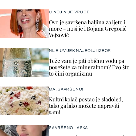
U NOJ NIJE VRUĆE
Ovo je savršena haljina za ljeto i
more - nosi je i Bojana Gregorić
Vejzović
NIJE UVIJEK NAJBOLJI IZBOR
Teže vam je piti običnu vodu pa
posežete za mineralnom? Evo što
to čini organizmu
MA, SAVRŠENO!
Kultni kolač postao je sladoled,
tako ga lako možete napraviti
sami
SAVRŠENO LASKA