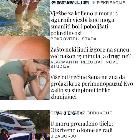
ZDRAVLJE
NAJSIGURNIJI OBLIK REKREACIJE
Vježbe za koljeno u moru: 5
sigurnih vježbi koje mogu
smanjiti bol i poboljšati
pokretljivost
POKROVITELJ STADA
Zašto neki ljudi izgore na suncu
već nakon 15 minuta, a drugi ne?
ALARMANTNI REZULTATI NOVE
STUDIJE
Više od trećine žena ne zna da
prolazi kroz perimenopauzu! Evo
zašto su simptomi toliko
zbunjujući
VIJESTI
ČEKA SE NALAZ OBDUKCIJE
U moru pronađeno tijelo:
Otkriveno o kome se radi
U ZAGORJU