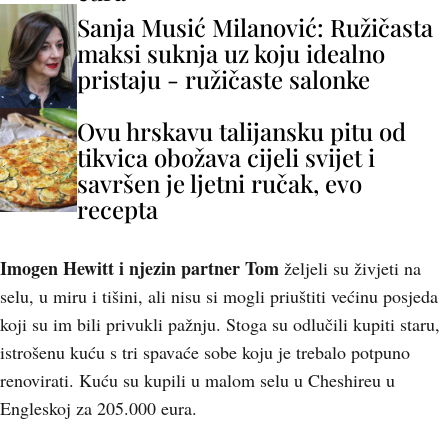
Sanja Musić Milanović: Ružičasta
maksi suknja uz koju idealno
pristaju - ružičaste salonke
Ovu hrskavu talijansku pitu od
tikvica obožava cijeli svijet i
savršen je ljetni ručak, evo
recepta
Imogen Hewitt i njezin partner Tom
željeli su živjeti na
selu, u miru i tišini, ali nisu si mogli priuštiti većinu posjeda
koji su im bili privukli pažnju. Stoga su odlučili kupiti staru,
istrošenu kuću s tri spavaće sobe koju je trebalo potpuno
renovirati. Kuću su kupili u malom selu u Cheshireu u
Engleskoj za 205.000 eura.