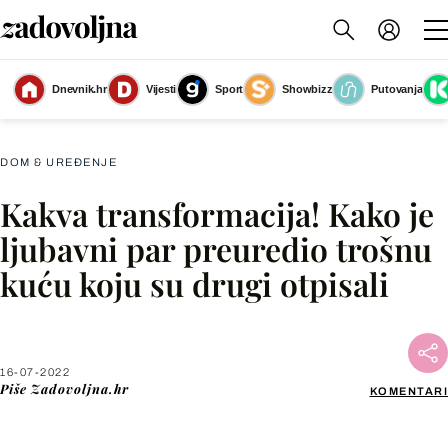
Dnevnik.hr
Vijesti
Sport
Showbizz
Putovanja
Slika nije dostupna
DOM & UREĐENJE
Kakva transformacija! Kako je
Facebook
ljubavni par preuredio trošnu
kuću koju su drugi otpisali
X
WhatsApp
16-07-2022
Piše
Zadovoljna.hr
KOMENTARI
Viber