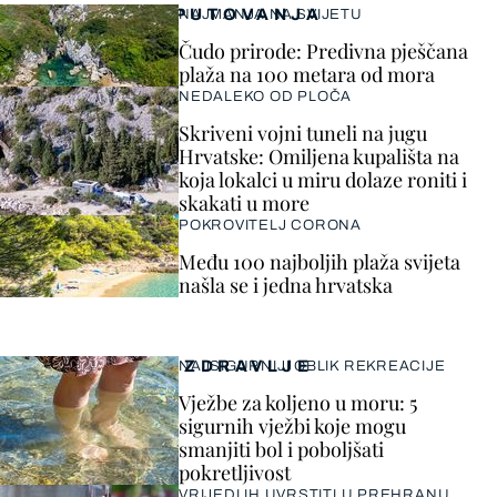
PUTOVANJA
NAJMANJA NA SVIJETU
Čudo prirode: Predivna pješčana
plaža na 100 metara od mora
NEDALEKO OD PLOČA
Skriveni vojni tuneli na jugu
Hrvatske: Omiljena kupališta na
koja lokalci u miru dolaze roniti i
skakati u more
POKROVITELJ CORONA
Među 100 najboljih plaža svijeta
našla se i jedna hrvatska
ZDRAVLJE
NAJSIGURNIJI OBLIK REKREACIJE
Vježbe za koljeno u moru: 5
sigurnih vježbi koje mogu
smanjiti bol i poboljšati
pokretljivost
VRIJEDI IH UVRSTITI U PREHRANU