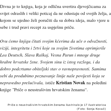
Divna je to knjiga, koja je odlična uvertira djevojčicama za
svijet odraslih i veliki poticaj da ne odustaju od svojih želja, a
kojom se ujedno želi poručiti da su dobra ideja, malo vjere u
sebe i trud pravi recept za uspješnu priču.
Ovu ćemo knjigu čitati svojim kćerima da uče o odvažnosti,
viziji, integritetu i žrtvi koje su svojim životima oprimjerile
Lea Deutsch, Slava Raškaj, Vesna Parun i mnoge druge
hrabre hrvatske žene. Svojem sinu iz istog razloga, i da
dobro podcrtamo obiteljski stav o ravnopravnosti. Samima
sebi da produbimo poznavanje linije naše povijesti koja se
Kristian Novak
nepravedno prešućivala,
ističe
na poleđini
knjige "Priče o neustrašivim hrvatskim ženama“.
Priče o neustrašivim hrvatskim ženama ilustriralo je 17 ilustratorica
(Foto: Sonja Kovač)