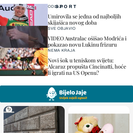
SPORT
ODLAZI
Umirovila se jedna od najboljih
skijašica novog doba
SVE OBJAVIO
VIDEO Australac ošišao Modrića i
pokazao novu Lukinu frizuru
NEMA KRAJA
Novi šok u teniskom svijetu:
Alcaraz propušta Cincinatti, hoće
li igrati na US Openu?