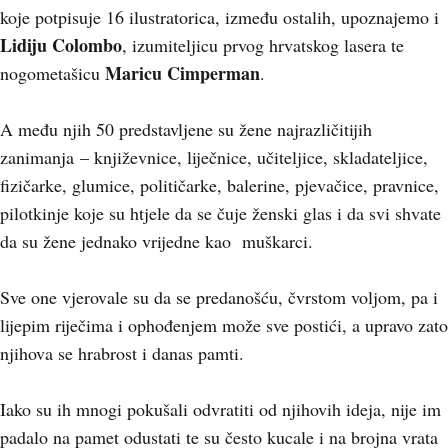
koje potpisuje 16 ilustratorica, između ostalih, upoznajemo i
Lidiju Colombo
, izumiteljicu prvog hrvatskog lasera te
Maricu Cimperman
nogometašicu
.
A među njih 50 predstavljene su žene najrazličitijih
zanimanja – književnice, liječnice, učiteljice, skladateljice,
fizičarke, glumice, političarke, balerine, pjevačice, pravnice,
pilotkinje koje su htjele da se čuje ženski glas i da svi shvate
da su žene jednako vrijedne kao muškarci.
Sve one vjerovale su da se predanošću, čvrstom voljom, pa i
lijepim riječima i ophođenjem može sve postići, a upravo zato
njihova se hrabrost i danas pamti.
Iako su ih mnogi pokušali odvratiti od njihovih ideja, nije im
padalo na pamet odustati te su često kucale i na brojna vrata