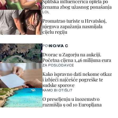
Splitska influencerica oplela po
ženama zbog užasnog ponašanja
LOL
Promatrao turiste u Hrvatskoj,
njegova zapažanja nasmijala
cijelu regiju
NOVAC
POVOLJNO
Dvorac u Zagorju na aukciji.
Početna cijena 1,46 milijuna eura
ZA POSLODAVCE
Kako ispravno dati nekome otkaz
i izbjeći najčešće pogreške te
sudske sporove
KAMO BI OTIŠLI?
O preseljenju u inozemstvo
razmišlja 9 od 10 Europljana