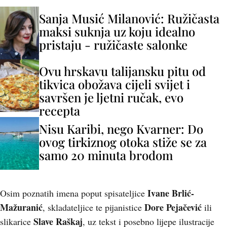
Sanja Musić Milanović: Ružičasta
maksi suknja uz koju idealno
pristaju - ružičaste salonke
Ovu hrskavu talijansku pitu od
tikvica obožava cijeli svijet i
savršen je ljetni ručak, evo
recepta
Nisu Karibi, nego Kvarner: Do
ovog tirkiznog otoka stiže se za
samo 20 minuta brodom
Ivane Brlić-
Osim poznatih imena poput spisateljice
Mažuranić
Dore Pejačević
, skladateljice te pijanistice
ili
Slave Raškaj
slikarice
, uz tekst i posebno lijepe ilustracije