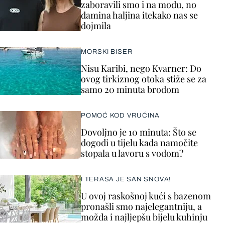
zaboravili smo i na modu, no
damina haljina itekako nas se
dojmila
MORSKI BISER
Nisu Karibi, nego Kvarner: Do
ovog tirkiznog otoka stiže se za
samo 20 minuta brodom
POMOĆ KOD VRUĆINA
Dovoljno je 10 minuta: Što se
dogodi u tijelu kada namočite
stopala u lavoru s vodom?
I TERASA JE SAN SNOVA!
U ovoj raskošnoj kući s bazenom
pronašli smo najelegantniju, a
možda i najljepšu bijelu kuhinju