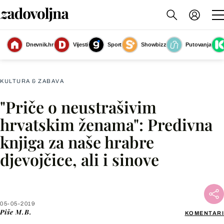
Priče o neustrašivim hrvatskim ženama autorice Tatjane Barat
(Foto: Sonja
Dnevnik.hr
Vijesti
Sport
Showbizz
Putovanja
Kovač)
KULTURA & ZABAVA
"Priče o neustrašivim
Facebook
hrvatskim ženama": Predivna
knjiga za naše hrabre
X
djevojčice, ali i sinove
WhatsApp
Viber
05-05-2019
Piše
M.B.
KOMENTARI