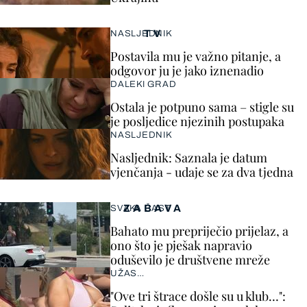
TV
NASLJEDNIK
Postavila mu je važno pitanje, a
odgovor ju je jako iznenadio
DALEKI GRAD
Ostala je potpuno sama – stigle su
je posljedice njezinih postupaka
NASLJEDNIK
Nasljednik: Saznala je datum
vjenčanja - udaje se za dva tjedna
ZABAVA
SVAKA ČAST
Bahato mu prepriječio prijelaz, a
ono što je pješak napravio
oduševilo je društvene mreže
UŽAS…
"Ove tri štrace došle su u klub…":