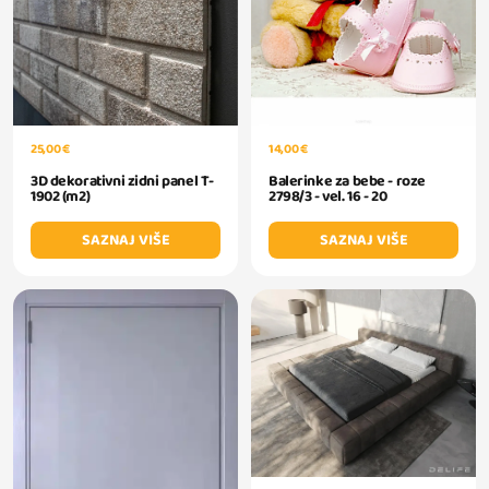
25,00 €
14,00 €
3D dekorativni zidni panel T-
Balerinke za bebe - roze
1902 (m2)
2798/3 - vel. 16 - 20
SAZNAJ VIŠE
SAZNAJ VIŠE