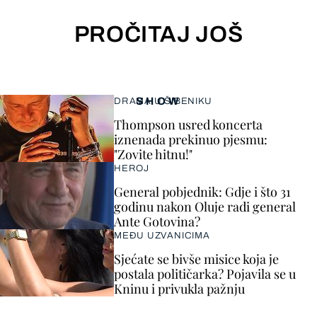
PROČITAJ JOŠ
SHOW
DRAMA U ŠIBENIKU
Thompson usred koncerta
iznenada prekinuo pjesmu:
"Zovite hitnu!"
HEROJ
General pobjednik: Gdje i što 31
godinu nakon Oluje radi general
Ante Gotovina?
MEĐU UZVANICIMA
Sjećate se bivše misice koja je
postala političarka? Pojavila se u
Kninu i privukla pažnju