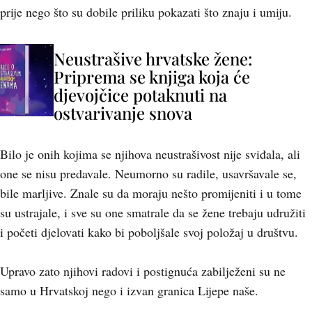
prije nego što su dobile priliku pokazati što znaju i umiju.
Neustrašive hrvatske žene:
Priprema se knjiga koja će
djevojčice potaknuti na
ostvarivanje snova
Bilo je onih kojima se njihova neustrašivost nije sviđala, ali
one se nisu predavale. Neumorno su radile, usavršavale se,
bile marljive. Znale su da moraju nešto promijeniti i u tome
su ustrajale, i sve su one smatrale da se žene trebaju udružiti
i početi djelovati kako bi poboljšale svoj položaj u društvu.
Upravo zato njihovi radovi i postignuća zabilježeni su ne
samo u Hrvatskoj nego i izvan granica Lijepe naše.