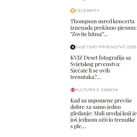
CELEBRITY
Thompson usred koncerta
iznenada prekinuo pjesmu:
"Zovite hitnu!"...
SVJETSKO PRVENSTVO 2026
KVIZ Deset fotografija sa
Svjetskog prvenstva:
Sjećate li se ovih
trenutaka?...
KULTURA & ZABAVA
Kad su uspomene previše
dobre za samo jedno
gledanje: Mali uređaj koji je
još jednom oživio trenutke
s ple...