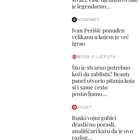
je legendarno...
NOGOMET
Ivan Perišić ponuđen
velikanu u kojem je već
igrao
MODA & LJEPOTA
Što je stvarno potrebno
koži da zablista? Beauty
panel otvorio pitanja koja
si i same često
postavljamo...
SVIJET
Ruski vojni gubici
drastično porasli,
analitičari kažu da je ovo
razlog...