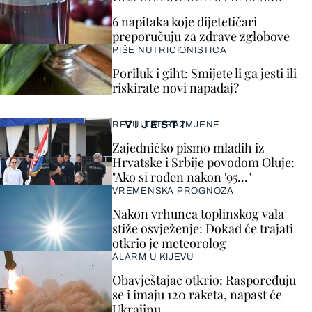
6 napitaka koje dijetetičari
preporučuju za zdrave zglobove
PIŠE NUTRICIONISTICA
Poriluk i giht: Smijete li ga jesti ili
riskirate novi napadaj?
VIJESTI
REZULTAT RAZMJENE
Zajedničko pismo mladih iz
Hrvatske i Srbije povodom Oluje:
"Ako si rođen nakon '95..."
VREMENSKA PROGNOZA
Nakon vrhunca toplinskog vala
stiže osvježenje: Dokad će trajati
otkrio je meteorolog
ALARM U KIJEVU
Obavještajac otkrio: Raspoređuju
se i imaju 120 raketa, napast će
Ukrajinu