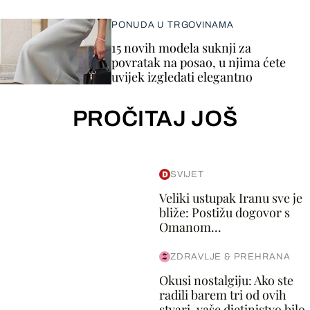
PONUDA U TRGOVINAMA
15 novih modela suknji za
povratak na posao, u njima ćete
uvijek izgledati elegantno
PROČITAJ JOŠ
SVIJET
Veliki ustupak Iranu sve je
bliže: Postižu dogovor s
Omanom...
ZDRAVLJE & PREHRANA
Okusi nostalgiju: Ako ste
radili barem tri od ovih
stvari, vaše djetinjstvo bilo