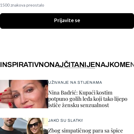
1500 znakova preostalo
Prijavite se
INSPIRATIVNO
NAJČITANIJE
NAJKOMEN
UŽIVANJE NA STIJENAMA
Nina Badrić: Kupaći kostim
potpuno golih leđa koji tako lijepo
ističe žensku senzualnost
JAKO SU SLATKI!
Zbog simpatičnog para sa špice