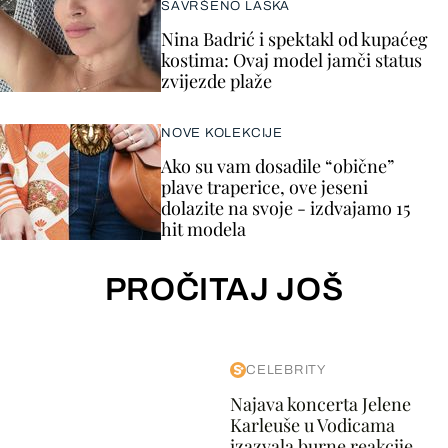
SAVRŠENO LASKA
Nina Badrić i spektakl od kupaćeg
kostima: Ovaj model jamči status
zvijezde plaže
NOVE KOLEKCIJE
Ako su vam dosadile “obične”
plave traperice, ove jeseni
dolazite na svoje - izdvajamo 15
hit modela
PROČITAJ JOŠ
CELEBRITY
Najava koncerta Jelene
Karleuše u Vodicama
izazvala burne reakcije