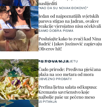
naslijediti
"KAO DA SU NOVAK ĐOKOVIĆ"
Jedan od najpoznatijih svjetskih
parova stigao na Jadran, ovakve
reakcije vjerojatno nisu očekivali
SAMO DOBRA PISMA
Poslušajte kako to zvuči kad Nina
Badrić i Jakov Jozinović zapjevaju
Oliverov hit!
PUTOVANJA
NAJMANJA NA SVIJETU
Čudo prirode: Predivna pješčana
plaža na 100 metara od mora
OBVEZNO PROBATI!
Prefina ljetna salata od kupusa:
Kremasto savršenstvo koje
najbolje paše uz pečeno meso
15 PITANJA