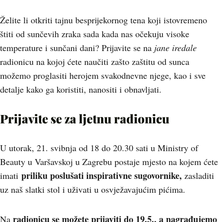
Želite li otkriti tajnu besprijekornog tena koji istovremeno
štiti od sunčevih zraka sada kada nas očekuju visoke
temperature i sunčani dani? Prijavite se na
jane iredale
radionicu na kojoj ćete naučiti zašto zaštitu od sunca
možemo proglasiti herojem svakodnevne njege, kao i sve
detalje kako ga koristiti, nanositi i obnavljati.
Prijavite se za ljetnu radionicu
U utorak, 21. svibnja od 18 do 20.30 sati u Ministry of
Beauty u Varšavskoj u Zagrebu postaje mjesto na kojem ćete
priliku poslušati inspirativne sugovornike,
imati
zasladiti
uz naš slatki stol i uživati u osvježavajućim pićima.
radionicu se možete prijaviti do 19.5., a nagrađujemo
Na