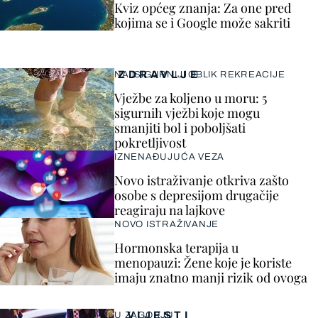
Kviz općeg znanja: Za one pred
kojima se i Google može sakriti
ZDRAVLJE
NAJSIGURNIJI OBLIK REKREACIJE
Vježbe za koljeno u moru: 5
sigurnih vježbi koje mogu
smanjiti bol i poboljšati
pokretljivost
IZNENAĐUJUĆA VEZA
Novo istraživanje otkriva zašto
osobe s depresijom drugačije
reagiraju na lajkove
NOVO ISTRAŽIVANJE
Hormonska terapija u
menopauzi: Žene koje je koriste
imaju znatno manji rizik od ovoga
VIJESTI
U ZAGORJU