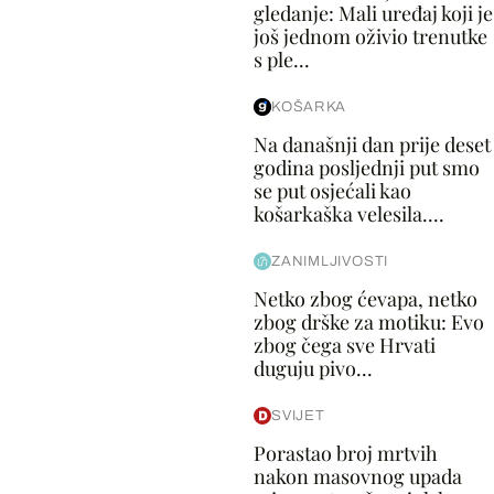
gledanje: Mali uređaj koji je
još jednom oživio trenutke
s ple...
KOŠARKA
Na današnji dan prije deset
godina posljednji put smo
se put osjećali kao
košarkaška velesila....
ZANIMLJIVOSTI
Netko zbog ćevapa, netko
zbog drške za motiku: Evo
zbog čega sve Hrvati
duguju pivo...
SVIJET
Porastao broj mrtvih
nakon masovnog upada