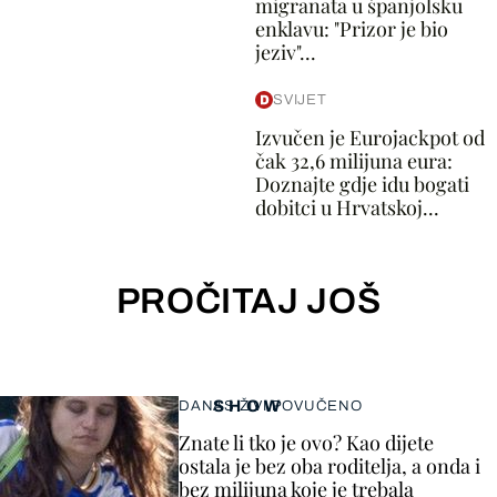
migranata u španjolsku
enklavu: "Prizor je bio
jeziv"...
SVIJET
Izvučen je Eurojackpot od
čak 32,6 milijuna eura:
Doznajte gdje idu bogati
dobitci u Hrvatskoj...
PROČITAJ JOŠ
SHOW
DANAS ŽIVI POVUČENO
Znate li tko je ovo? Kao dijete
ostala je bez oba roditelja, a onda i
bez milijuna koje je trebala