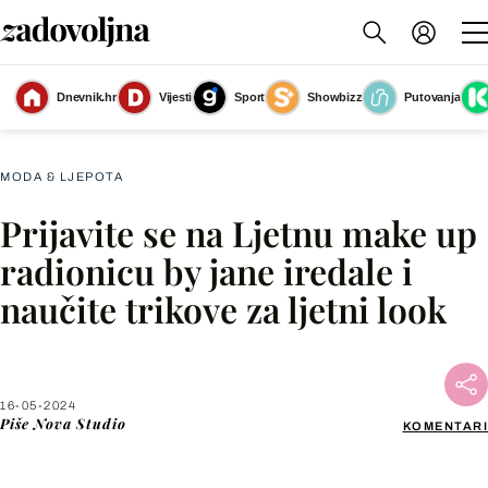
Dnevnik.hr
Vijesti
Sport
Showbizz
Putovanja
Prijavite se na jane iredale radionicu
(Foto: PR)
MODA & LJEPOTA
Prijavite se na Ljetnu make up
Facebook
radionicu by jane iredale i
naučite trikove za ljetni look
X
WhatsApp
16-05-2024
Piše
Nova Studio
KOMENTARI
Viber