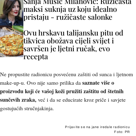
Sanja Musić Milanović: Ružičasta
maksi suknja uz koju idealno
pristaju - ružičaste salonke
Ovu hrskavu talijansku pitu od
tikvica obožava cijeli svijet i
savršen je ljetni ručak, evo
recepta
Ne propustite radionicu posvećenu zaštiti od sunca i ljetnom
saznate više o
make-up-u. Ovo nije samo prilika da
proizvodu koji će vašoj koži pružiti zaštitu od štetnih
sunčevih zraka,
već i da se educirate kroz priče i savjete
gostujućih stručnjakinja.
Prijavite se na jane iredale radionicu
Foto: PR