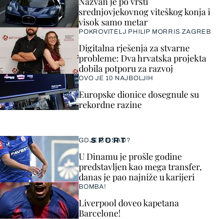
Nazvan je po vrsti
srednjovjekovnog viteškog konja i
visok samo metar
POKROVITELJ PHILIP MORRIS ZAGREB
Digitalna rješenja za stvarne
probleme: Dva hrvatska projekta
dobila potporu za razvoj
OVO JE 10 NAJBOLJIH
Europske dionice dosegnule su
rekordne razine
SPORT
GDJE ĆE SAD?
U Dinamu je prošle godine
predstavljen kao mega transfer,
danas je pao najniže u karijeri
BOMBA!
Liverpool doveo kapetana
Barcelone!