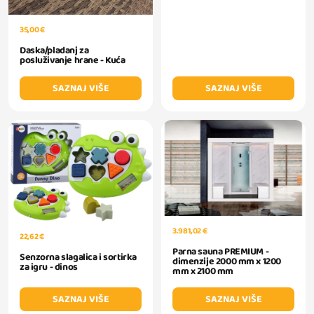
35,00 €
Daska/pladanj za
posluživanje hrane - Kuća
SAZNAJ VIŠE
SAZNAJ VIŠE
3.981,02 €
22,62 €
Parna sauna PREMIUM -
Senzorna slagalica i sortirka
dimenzije 2000 mm x 1200
za igru - dinos
mm x 2100 mm
SAZNAJ VIŠE
SAZNAJ VIŠE