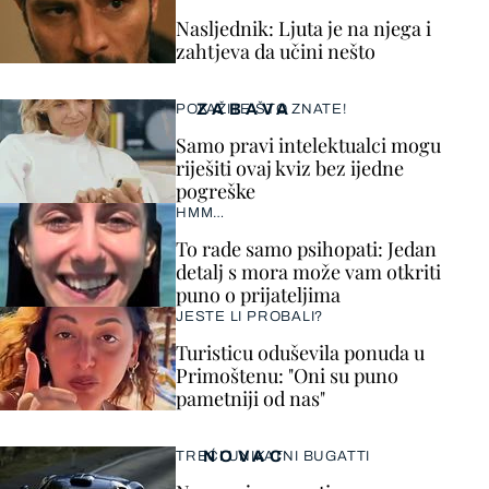
Nasljednik: Ljuta je na njega i
zahtjeva da učini nešto
ZABAVA
POKAŽITE ŠTO ZNATE!
Samo pravi intelektualci mogu
riješiti ovaj kviz bez ijedne
pogreške
HMM…
To rade samo psihopati: Jedan
detalj s mora može vam otkriti
puno o prijateljima
JESTE LI PROBALI?
Turisticu oduševila ponuda u
Primoštenu: "Oni su puno
pametniji od nas"
NOVAC
TREĆI UNIKATNI BUGATTI