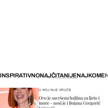
INSPIRATIVNO
NAJČITANIJE
NAJKOMEN
U NOJ NIJE VRUĆE
Ovo je savršena haljina za ljeto i
more - nosi je i Bojana Gregorić