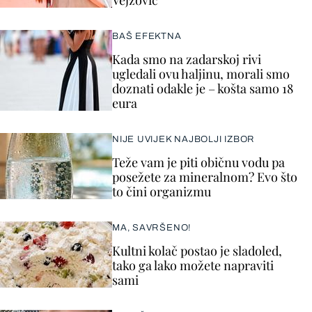
Vejzović
BAŠ EFEKTNA
Kada smo na zadarskoj rivi
ugledali ovu haljinu, morali smo
doznati odakle je – košta samo 18
eura
NIJE UVIJEK NAJBOLJI IZBOR
Teže vam je piti običnu vodu pa
posežete za mineralnom? Evo što
to čini organizmu
MA, SAVRŠENO!
Kultni kolač postao je sladoled,
tako ga lako možete napraviti
sami