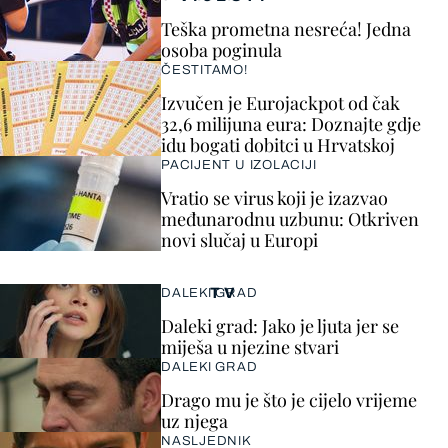
Teška prometna nesreća! Jedna
osoba poginula
ČESTITAMO!
Izvučen je Eurojackpot od čak
32,6 milijuna eura: Doznajte gdje
idu bogati dobitci u Hrvatskoj
PACIJENT U IZOLACIJI
Vratio se virus koji je izazvao
međunarodnu uzbunu: Otkriven
novi slučaj u Europi
TV
DALEKI GRAD
Daleki grad: Jako je ljuta jer se
miješa u njezine stvari
DALEKI GRAD
Drago mu je što je cijelo vrijeme
uz njega
NASLJEDNIK