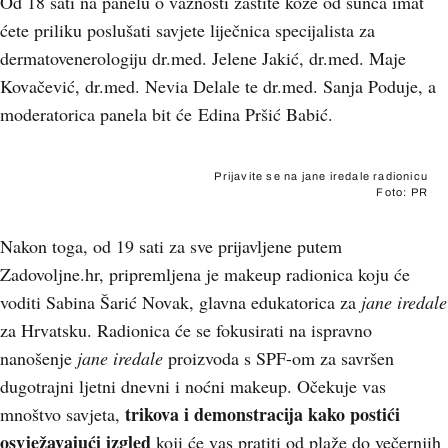
Od 18 sati na panelu o važnosti zaštite kože od sunca imat
ćete priliku poslušati savjete liječnica specijalista za
dermatovenerologiju dr.med. Jelene Jakić, dr.med. Maje
Kovačević, dr.med. Nevia Delale te dr.med. Sanja Poduje, a
moderatorica panela bit će Edina Pršić Babić.
Prijavite se na jane iredale radionicu
Foto: PR
Nakon toga, od 19 sati za sve prijavljene putem
Zadovoljne.hr, pripremljena je makeup radionica koju će
voditi Sabina Šarić Novak, glavna edukatorica za
jane iredale
za Hrvatsku. Radionica će se fokusirati na ispravno
nanošenje
jane iredale
proizvoda s SPF-om za savršen
dugotrajni ljetni dnevni i noćni makeup. Očekuje vas
trikova i demonstracija kako postići
mnoštvo savjeta,
osvježavajući izgled
koji će vas pratiti od plaže do večernjih