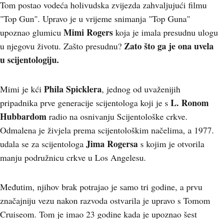
Tom postao vodeća holivudska zvijezda zahvaljujući filmu
"Top Gun". Upravo je u vrijeme snimanja "Top Guna"
Mimi Rogers
upoznao glumicu
koja je imala presudnu ulogu
Zato što ga je ona uvela
u njegovu životu. Zašto presudnu?
u scijentologiju.
Phila Spicklera
Mimi je kći
, jednog od uvaženijih
L. Ronom
pripadnika prve generacije scijentologa koji je s
Hubbardom
radio na osnivanju Scijentološke crkve.
Odmalena je živjela prema scijentološkim načelima, a 1977.
Jima Rogersa
udala se za scijentologa
s kojim je otvorila
manju podružnicu crkve u Los Angelesu.
Međutim, njihov brak potrajao je samo tri godine, a prvu
značajniju vezu nakon razvoda ostvarila je upravo s Tomom
Cruiseom. Tom je imao 23 godine kada je upoznao šest