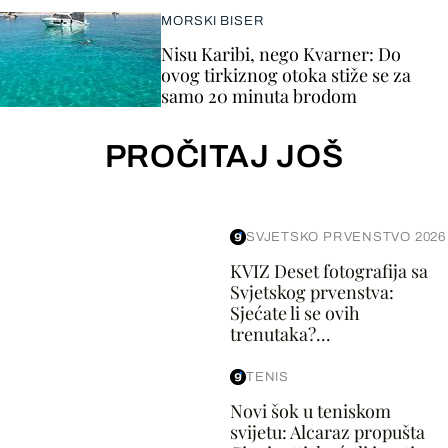
MORSKI BISER
Nisu Karibi, nego Kvarner: Do
ovog tirkiznog otoka stiže se za
samo 20 minuta brodom
PROČITAJ JOŠ
SVJETSKO PRVENSTVO 2026
KVIZ Deset fotografija sa
Svjetskog prvenstva:
Sjećate li se ovih
trenutaka?...
TENIS
Novi šok u teniskom
svijetu: Alcaraz propušta