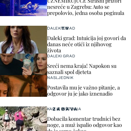
UZNEMIRUJUĆE Strašni prizori
nesreće u Zagrebu: Auto se
prepolovio, jedna osoba poginula
TV
DALEKI GRAD
Daleki grad: Intuicija joj govori da
danas neće otići iz njihovog
života
DALEKI GRAD
Sreći nema kraja! Napokon su
saznali spol djeteta
NASLJEDNIK
Postavila mu je važno pitanje, a
odgovor ju je jako iznenadio
ZABAVA
KAO IZ PIŠTOLJA
Dobacila komentar trudnici bez
noge, a muž ispalio odgovor kao