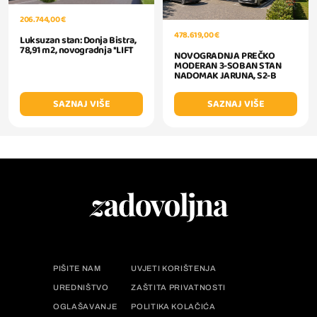
206.744,00 €
478.619,00 €
Luksuzan stan: Donja Bistra,
78,91 m2, novogradnja *LIFT
NOVOGRADNJA PREČKO
MODERAN 3-SOBAN STAN
NADOMAK JARUNA, S2-B
SAZNAJ VIŠE
SAZNAJ VIŠE
PIŠITE NAM
UVJETI KORIŠTENJA
UREDNIŠTVO
ZAŠTITA PRIVATNOSTI
OGLAŠAVANJE
POLITIKA KOLAČIĆA