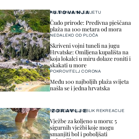
PUTOVANJA
NAJMANJA NA SVIJETU
Čudo prirode: Predivna pješčana
plaža na 100 metara od mora
NEDALEKO OD PLOČA
Skriveni vojni tuneli na jugu
Hrvatske: Omiljena kupališta na
koja lokalci u miru dolaze roniti i
skakati u more
POKROVITELJ CORONA
Među 100 najboljih plaža svijeta
našla se i jedna hrvatska
ZDRAVLJE
NAJSIGURNIJI OBLIK REKREACIJE
Vježbe za koljeno u moru: 5
sigurnih vježbi koje mogu
smanjiti bol i poboljšati