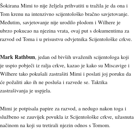
Šokirana Mimi to nije željela prihvatiti u tražila je da ona i
Tom krenu na intenzivno scijentološko bračno savjetovanje.
Međutim, savjetovanje nije urodilo plodom i Wilhere je
ubrzo pokucao na njezina vrata, ovaj put s dokumentima za
razvod od Toma i u prisustvu odvjetnika Scijentološke crkve.
Mark Rathbun
, jedan od bivših uvaženih scijentologa koji
je uspio pobječi iz ralja crkve, kazao je kako su Miscavige i
Wilhere tako pokušali zastrašiti Mimi i poslati joj poruku da
će požaliti ako ih ne posluša i razvede se. Taktika
zastrašivanja je uspjela.
Mimi je potpisala papire za razvod, a nedugo nakon toga i
službeno se zauvijek povukla iz Scijentološke crkve, užasnuta
načinom na koji su tretirali njezin odnos s Tomom.