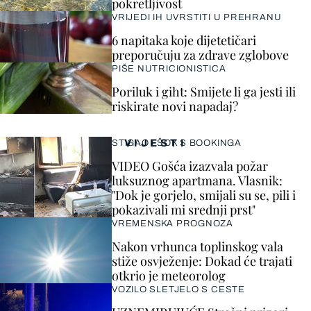
pokretljivost
VRIJEDI IH UVRSTITI U PREHRANU
6 napitaka koje dijetetičari
preporučuju za zdrave zglobove
PIŠE NUTRICIONISTICA
Poriluk i giht: Smijete li ga jesti ili
riskirate novi napadaj?
VIJESTI
STIGAO I ŠOK S BOOKINGA
VIDEO Gošća izazvala požar
luksuznog apartmana. Vlasnik:
"Dok je gorjelo, smijali su se, pili i
pokazivali mi srednji prst"
VREMENSKA PROGNOZA
Nakon vrhunca toplinskog vala
stiže osvježenje: Dokad će trajati
otkrio je meteorolog
VOZILO SLETJELO S CESTE