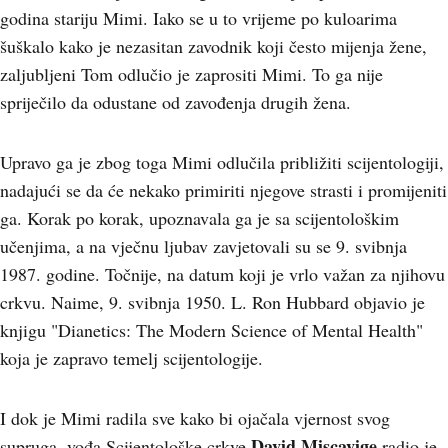
godina stariju Mimi. Iako se u to vrijeme po kuloarima
šuškalo kako je nezasitan zavodnik koji često mijenja žene,
zaljubljeni Tom odlučio je zaprositi Mimi. To ga nije
spriječilo da odustane od zavođenja drugih žena.
Upravo ga je zbog toga Mimi odlučila približiti scijentologiji,
nadajući se da će nekako primiriti njegove strasti i promijeniti
ga. Korak po korak, upoznavala ga je sa scijentološkim
učenjima, a na vječnu ljubav zavjetovali su se 9. svibnja
1987. godine. Točnije, na datum koji je vrlo važan za njihovu
crkvu. Naime, 9. svibnja 1950. L. Ron Hubbard objavio je
knjigu "Dianetics: The Modern Science of Mental Health"
koja je zapravo temelj scijentologije.
I dok je Mimi radila sve kako bi ojačala vjernost svog
David Miscavige
supruga, vođa Scijentološke crkve
radio je