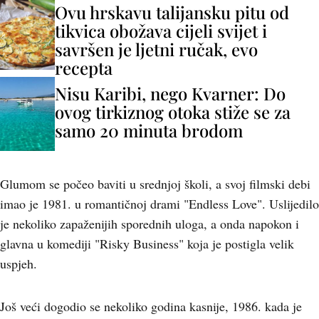
Ovu hrskavu talijansku pitu od
tikvica obožava cijeli svijet i
savršen je ljetni ručak, evo
recepta
Nisu Karibi, nego Kvarner: Do
ovog tirkiznog otoka stiže se za
samo 20 minuta brodom
Glumom se počeo baviti u srednjoj školi, a svoj filmski debi
imao je 1981. u romantičnoj drami "Endless Love". Uslijedilo
je nekoliko zapaženijih sporednih uloga, a onda napokon i
glavna u komediji "Risky Business" koja je postigla velik
uspjeh.
Još veći dogodio se nekoliko godina kasnije, 1986. kada je