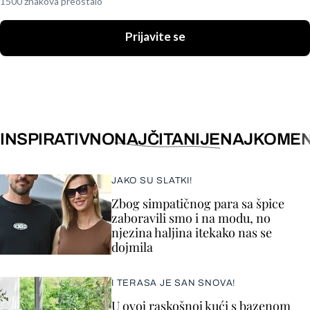
1500 znakova preostalo
Prijavite se
INSPIRATIVNO
NAJČITANIJE
NAJKOMEN
JAKO SU SLATKI!
Zbog simpatičnog para sa špice
zaboravili smo i na modu, no
njezina haljina itekako nas se
dojmila
I TERASA JE SAN SNOVA!
U ovoj raskošnoj kući s bazenom