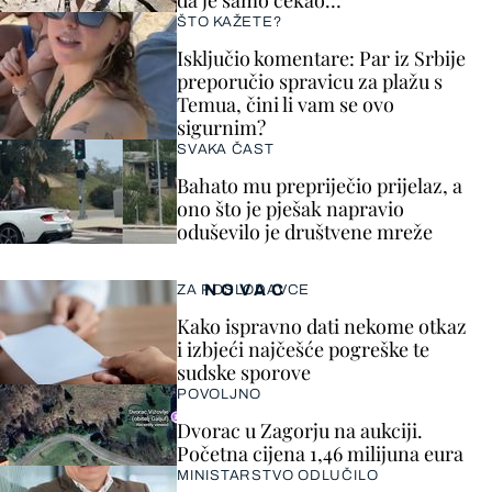
da je samo čekao…
ŠTO KAŽETE?
Isključio komentare: Par iz Srbije
preporučio spravicu za plažu s
Temua, čini li vam se ovo
sigurnim?
SVAKA ČAST
Bahato mu prepriječio prijelaz, a
ono što je pješak napravio
oduševilo je društvene mreže
NOVAC
ZA POSLODAVCE
Kako ispravno dati nekome otkaz
i izbjeći najčešće pogreške te
sudske sporove
POVOLJNO
Dvorac u Zagorju na aukciji.
Početna cijena 1,46 milijuna eura
MINISTARSTVO ODLUČILO