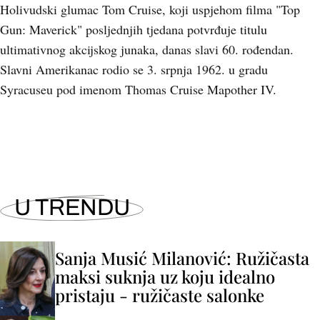
Holivudski glumac Tom Cruise, koji uspjehom filma "Top
Gun: Maverick" posljednjih tjedana potvrđuje titulu
ultimativnog akcijskog junaka, danas slavi 60. rođendan.
Slavni Amerikanac rodio se 3. srpnja 1962. u gradu
Syracuseu pod imenom Thomas Cruise Mapother IV.
U TRENDU
Sanja Musić Milanović: Ružičasta
maksi suknja uz koju idealno
pristaju - ružičaste salonke