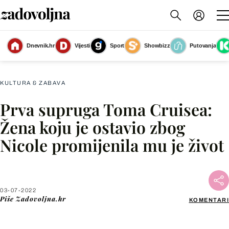
Dnevnik.hr
Vijesti
Sport
Showbizz
Putovanja
Slika nije dostupna
KULTURA & ZABAVA
Prva supruga Toma Cruisea:
Facebook
Žena koju je ostavio zbog
Nicole promijenila mu je život
X
WhatsApp
03-07-2022
Piše
Zadovoljna.hr
KOMENTARI
Viber