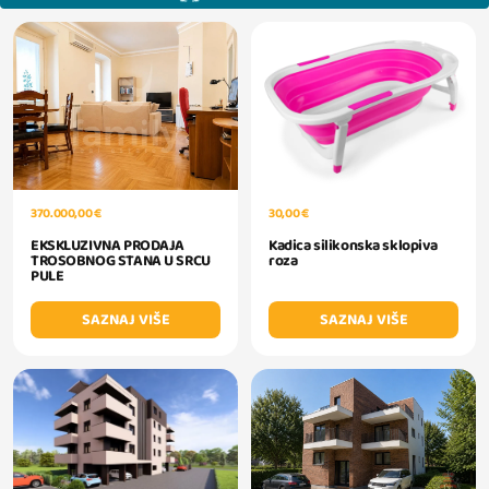
370.000,00 €
30,00 €
EKSKLUZIVNA PRODAJA
Kadica silikonska sklopiva
TROSOBNOG STANA U SRCU
roza
PULE
SAZNAJ VIŠE
SAZNAJ VIŠE