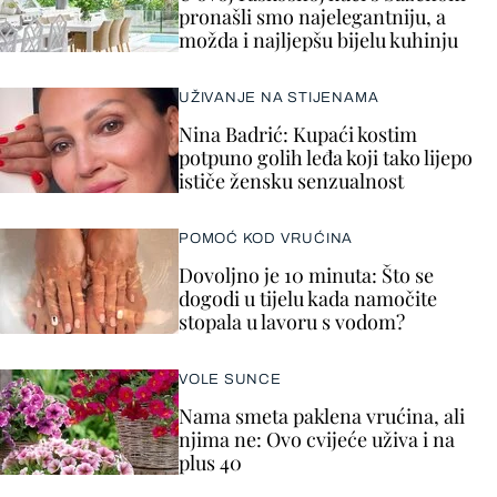
pronašli smo najelegantniju, a
možda i najljepšu bijelu kuhinju
UŽIVANJE NA STIJENAMA
Nina Badrić: Kupaći kostim
potpuno golih leđa koji tako lijepo
ističe žensku senzualnost
POMOĆ KOD VRUĆINA
Dovoljno je 10 minuta: Što se
dogodi u tijelu kada namočite
stopala u lavoru s vodom?
VOLE SUNCE
Nama smeta paklena vrućina, ali
njima ne: Ovo cvijeće uživa i na
plus 40