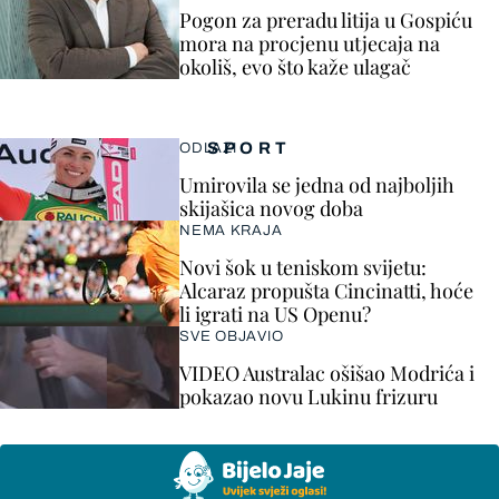
Pogon za preradu litija u Gospiću
mora na procjenu utjecaja na
okoliš, evo što kaže ulagač
SPORT
ODLAZI
Umirovila se jedna od najboljih
skijašica novog doba
NEMA KRAJA
Novi šok u teniskom svijetu:
Alcaraz propušta Cincinatti, hoće
li igrati na US Openu?
SVE OBJAVIO
VIDEO Australac ošišao Modrića i
pokazao novu Lukinu frizuru