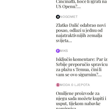
Cincinatti, hoće li igrati na
US Openu?...
NOGOMET
Zlatko Dalić odabrao novi
posao, odlazi u jednu od
najatraktivnijih zemalja
svijeta...
MIKS
Isključio komentare: Par iz
Srbije preporučio spravicu
za plažu s Temua, čini li
vam se ovo sigurnim?...
MODA & LJEPOTA
Omiljene proizvode za
njegu sada možete kupiti i
usput, tijekom nabavke
namirnica...