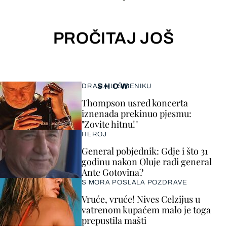
PROČITAJ JOŠ
SHOW
DRAMA U ŠIBENIKU
Thompson usred koncerta
iznenada prekinuo pjesmu:
"Zovite hitnu!"
HEROJ
General pobjednik: Gdje i što 31
godinu nakon Oluje radi general
Ante Gotovina?
S MORA POSLALA POZDRAVE
Vruće, vruće! Nives Celzijus u
vatrenom kupaćem malo je toga
prepustila mašti