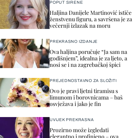
POPUT SIRENE
Haljina Danijele Martinović ističe
ženstvenu figuru, a savršena je za
večernji izlazak na moru
PREKRASNO IZDANJE
Ova haljina poručuje “Ja sam na
godišnjem”, idealna je za ljeto, a
nosi se i na zagrebačkoj špici
PREJEDNOSTAVNO ZA SLOŽITI
Ovo je pravi ljetni tiramisu s
limunom i borovnicama – baš
osvježava i jako je fin
UVIJEK PREKRASNA
Prozirno može izgledati
elegantno i profinjeno – ova