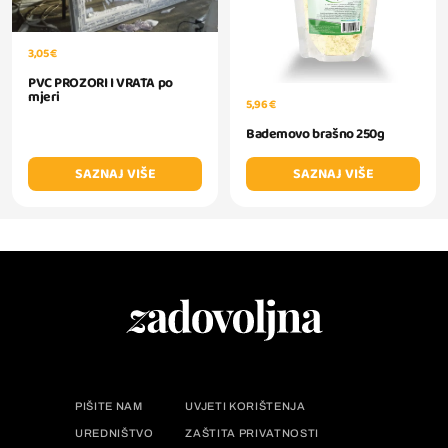
3,05 €
PVC PROZORI I VRATA po
mjeri
5,96 €
Bademovo brašno 250g
SAZNAJ VIŠE
SAZNAJ VIŠE
PIŠITE NAM
UVJETI KORIŠTENJA
UREDNIŠTVO
ZAŠTITA PRIVATNOSTI