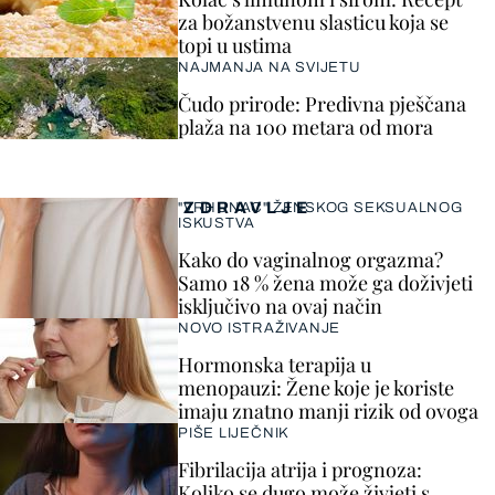
za božanstvenu slasticu koja se
topi u ustima
NAJMANJA NA SVIJETU
Čudo prirode: Predivna pješčana
plaža na 100 metara od mora
ZDRAVLJE
"VRHUNAC" ŽENSKOG SEKSUALNOG
ISKUSTVA
Kako do vaginalnog orgazma?
Samo 18 % žena može ga doživjeti
isključivo na ovaj način
NOVO ISTRAŽIVANJE
Hormonska terapija u
menopauzi: Žene koje je koriste
imaju znatno manji rizik od ovoga
PIŠE LIJEČNIK
Fibrilacija atrija i prognoza:
Koliko se dugo može živjeti s