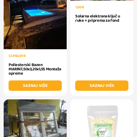
1,00 €
Solarna elektrana ključ u
ruke + priprema za fond
12.950,00 €
Poliesterski Bazen
MARIN7,50x3,20x1,55 Montaža
opreme
SAZNAJ VIŠE
SAZNAJ VIŠE