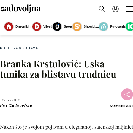
Dnevnik.hr
Vijesti
Sport
Showbizz
Putovanja
Slika nije dostupna
KULTURA & ZABAVA
Branka Krstulović: Uska
Facebook
tunika za blistavu trudnicu
X
12-12-2012
WhatsApp
Piše
Zadovoljna
KOMENTARI
Viber
Nakon što je svojom pojavom u elegantnoj, satenskoj haljinici