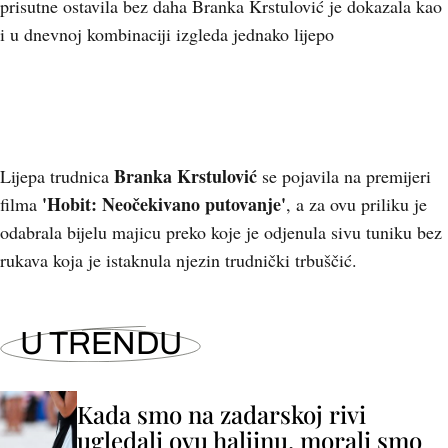
prisutne ostavila bez daha Branka Krstulović je dokazala kao
i u dnevnoj kombinaciji izgleda jednako lijepo
Branka Krstulović
Lijepa trudnica
se pojavila na premijeri
'Hobit: Neočekivano putovanje'
filma
, a za ovu priliku je
odabrala bijelu majicu preko koje je odjenula sivu tuniku bez
rukava koja je istaknula njezin trudnički trbuščić.
U TRENDU
Kada smo na zadarskoj rivi
ugledali ovu haljinu, morali smo