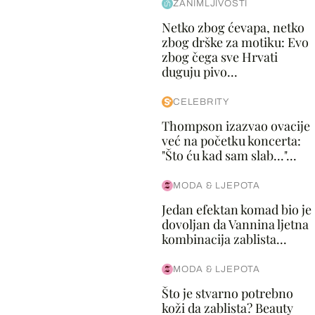
ZANIMLJIVOSTI
Netko zbog ćevapa, netko
zbog drške za motiku: Evo
zbog čega sve Hrvati
duguju pivo...
CELEBRITY
Thompson izazvao ovacije
već na početku koncerta:
"Što ću kad sam slab..."...
MODA & LJEPOTA
Jedan efektan komad bio je
dovoljan da Vannina ljetna
kombinacija zablista...
MODA & LJEPOTA
Što je stvarno potrebno
koži da zablista? Beauty