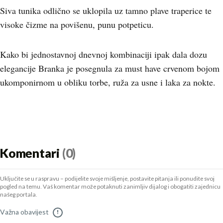
Siva tunika odlično se uklopila uz tamno plave traperice te
visoke čizme na povišenu, punu potpeticu.
Kako bi jednostavnoj dnevnoj kombinaciji ipak dala dozu
elegancije Branka je posegnula za must have crvenom bojom
ukomponirnom u obliku torbe, ruža za usne i laka za nokte.
Komentari
(0)
Uključite se u raspravu – podijelite svoje mišljenje, postavite pitanja ili ponudite svoj
pogled na temu. Vaš komentar može potaknuti zanimljiv dijalog i obogatiti zajednicu
našeg portala.
Važna obavijest
!