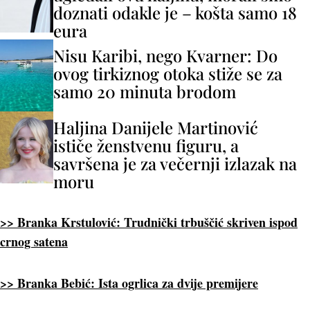
doznati odakle je – košta samo 18
eura
Nisu Karibi, nego Kvarner: Do
ovog tirkiznog otoka stiže se za
samo 20 minuta brodom
Haljina Danijele Martinović
ističe ženstvenu figuru, a
savršena je za večernji izlazak na
moru
>> Branka Krstulović: Trudnički trbuščić skriven ispod
crnog satena
>> Branka Bebić: Ista ogrlica za dvije premijere