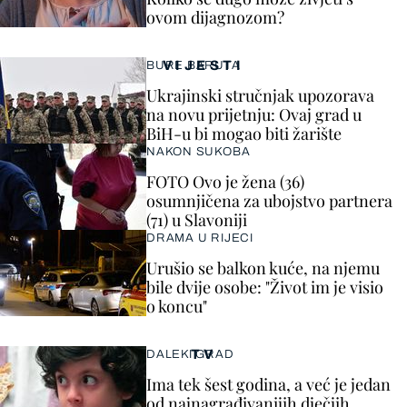
ovom dijagnozom?
VIJESTI
BURE BARUTA
Ukrajinski stručnjak upozorava
na novu prijetnju: Ovaj grad u
BiH-u bi mogao biti žarište
NAKON SUKOBA
FOTO Ovo je žena (36)
osumnjičena za ubojstvo partnera
(71) u Slavoniji
DRAMA U RIJECI
Urušio se balkon kuće, na njemu
bile dvije osobe: "Život im je visio
o koncu"
TV
DALEKI GRAD
Ima tek šest godina, a već je jedan
od najnagrađivanijih dječjih