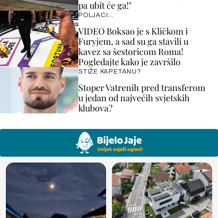
pa ubit će ga!"
POLJACI...
VIDEO Boksao je s Kličkom i
Furyjem, a sad su ga stavili u
kavez sa šestoricom Roma!
Pogledajte kako je završilo
STIŽE KAPETANU?
Stoper Vatrenih pred transferom
u jedan od najvećih svjetskih
klubova?