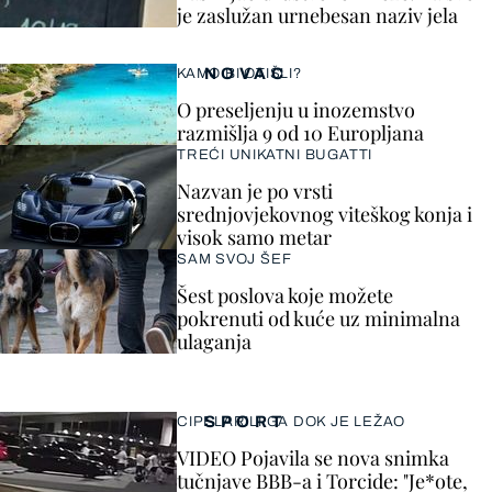
je zaslužan urnebesan naziv jela
NOVAC
KAMO BI OTIŠLI?
O preseljenju u inozemstvo
razmišlja 9 od 10 Europljana
TREĆI UNIKATNI BUGATTI
Nazvan je po vrsti
srednjovjekovnog viteškog konja i
visok samo metar
SAM SVOJ ŠEF
Šest poslova koje možete
pokrenuti od kuće uz minimalna
ulaganja
SPORT
CIPELARILI GA DOK JE LEŽAO
VIDEO Pojavila se nova snimka
tučnjave BBB-a i Torcide: "Je*ote,