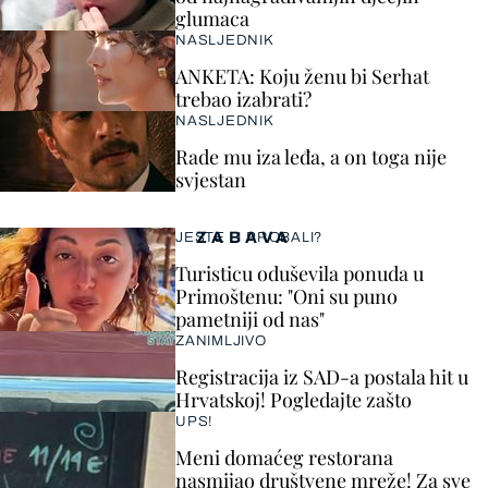
glumaca
NASLJEDNIK
ANKETA: Koju ženu bi Serhat
trebao izabrati?
NASLJEDNIK
Rade mu iza leđa, a on toga nije
svjestan
ZABAVA
JESTE LI PROBALI?
Turisticu oduševila ponuda u
Primoštenu: "Oni su puno
pametniji od nas"
ZANIMLJIVO
Registracija iz SAD-a postala hit u
Hrvatskoj! Pogledajte zašto
UPS!
Meni domaćeg restorana
nasmijao društvene mreže! Za sve