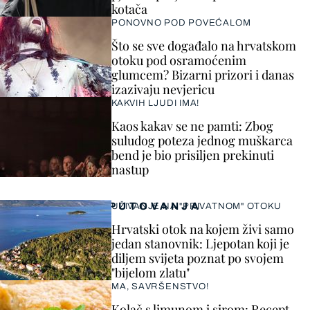
kotača
PONOVNO POD POVEĆALOM
Što se sve događalo na hrvatskom
otoku pod osramoćenim
glumcem? Bizarni prizori i danas
izazivaju nevjericu
KAKVIH LJUDI IMA!
Kaos kakav se ne pamti: Zbog
suludog poteza jednog muškarca
bend je bio prisiljen prekinuti
nastup
PUTOVANJA
UŽIVANJE NA "PRIVATNOM" OTOKU
Hrvatski otok na kojem živi samo
jedan stanovnik: Ljepotan koji je
diljem svijeta poznat po svojem
"bijelom zlatu"
MA, SAVRŠENSTVO!
Kolač s limunom i sirom: Recept