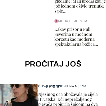
gledanje: Mali uređaj koji je
još jednom oživio trenutke
s ple...
MODA & LJEPOTA
Kakav prizor u Puli!
Severina u moćnom
korzetu kao moderna
spektakularna božica...
PROČITAJ JOŠ
SHOW
ČUVA USPOMENU NA NJEGA
Njezinog oca obožavala je cijela
Hrvatska! Kći neprežaljenog
pjevača projurila špicom na dva