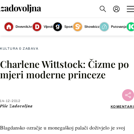
Dnevnik.hr
Vijesti
Sport
Showbizz
Putovanja
Slika nije dostupna
KULTURA & ZABAVA
Charlene Wittstock: Čizme po
Facebook
mjeri moderne princeze
X
14-12-2012
WhatsApp
Piše
Zadovoljna
KOMENTARI
Viber
Blagdansko ozračje u monegaškoj palači doživjelo je svoj