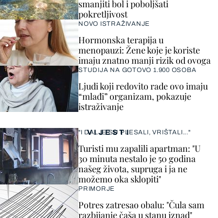
smanjiti bol i poboljšati
pokretljivost
NOVO ISTRAŽIVANJE
Hormonska terapija u
menopauzi: Žene koje je koriste
imaju znatno manji rizik od ovoga
STUDIJA NA GOTOVO 1.900 OSOBA
Ljudi koji redovito rade ovo imaju
“mlađi” organizam, pokazuje
istraživanje
VIJESTI
"I DALJE SU PLESALI, VRIŠTALI..."
Turisti mu zapalili apartman: "U
30 minuta nestalo je 50 godina
našeg života, supruga i ja ne
možemo oka sklopiti"
PRIMORJE
Potres zatresao obalu: "Čula sam
razbijanje čaša u stanu iznad"