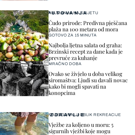
PUTOVANJA
NAJMANJA NA SVIJETU
Čudo prirode: Predivna pješčana
plaža na 100 metara od mora
GOTOVO ZA 15 MINUTA
Najbolja ljetna salata od graha:
Brzinski recept za dane kada je
prevruće za kuhanje
MRAČNO DOBA
Ovako se živjelo u doba velikog
siromaštva: Ljudi su davali novac
kako bi mogli spavati na
konopcima
ZDRAVLJE
NAJSIGURNIJI OBLIK REKREACIJE
Vježbe za koljeno u moru: 5
sigurnih vježbi koje mogu