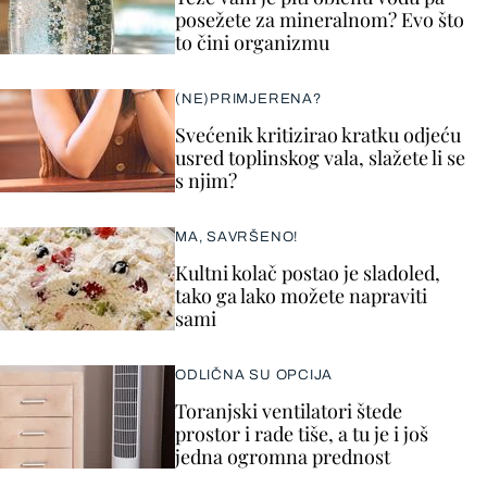
posežete za mineralnom? Evo što
to čini organizmu
(NE)PRIMJERENA?
Svećenik kritizirao kratku odjeću
usred toplinskog vala, slažete li se
s njim?
MA, SAVRŠENO!
Kultni kolač postao je sladoled,
tako ga lako možete napraviti
sami
ODLIČNA SU OPCIJA
Toranjski ventilatori štede
prostor i rade tiše, a tu je i još
jedna ogromna prednost