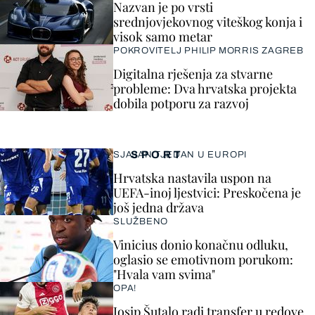
Nazvan je po vrsti
srednjovjekovnog viteškog konja i
visok samo metar
POKROVITELJ PHILIP MORRIS ZAGREB
Digitalna rješenja za stvarne
probleme: Dva hrvatska projekta
dobila potporu za razvoj
SPORT
SJAJAN TJEDAN U EUROPI
Hrvatska nastavila uspon na
UEFA-inoj ljestvici: Preskočena je
još jedna država
SLUŽBENO
Vinicius donio konačnu odluku,
oglasio se emotivnom porukom:
"Hvala vam svima"
OPA!
Josip Šutalo radi transfer u redove