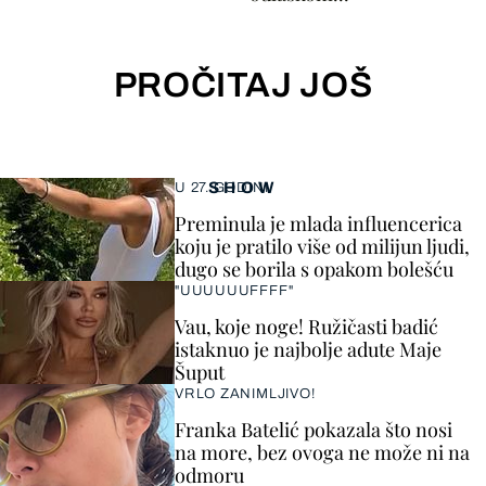
PROČITAJ JOŠ
SHOW
U 27. GODINI
Preminula je mlada influencerica
koju je pratilo više od milijun ljudi,
dugo se borila s opakom bolešću
"UUUUUUFFFF"
Vau, koje noge! Ružičasti badić
istaknuo je najbolje adute Maje
Šuput
VRLO ZANIMLJIVO!
Franka Batelić pokazala što nosi
na more, bez ovoga ne može ni na
odmoru