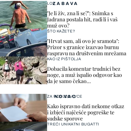
ZABAVA
LOL
"Je li živ, zna li se?": Snimka s
Jadrana postala hit, radi li i vaš
muž ovo?
ŠTO KAŽETE?
"Hrvat sam, ali ovo je sramota":
Prizor s granice izazvao burnu
raspravu na društvenim mrežama
KAO IZ PIŠTOLJA
Dobacila komentar trudnici bez
noge, a muž ispalio odgovor kao
da je samo čekao…
NOVAC
ZA POSLODAVCE
Kako ispravno dati nekome otkaz
i izbjeći najčešće pogreške te
sudske sporove
TREĆI UNIKATNI BUGATTI