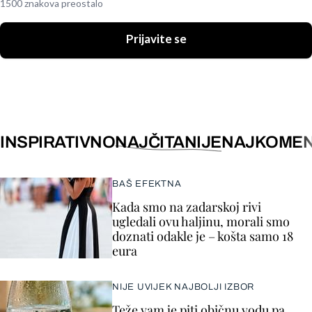
1500 znakova preostalo
Prijavite se
INSPIRATIVNO
NAJČITANIJE
NAJKOMEN
BAŠ EFEKTNA
Kada smo na zadarskoj rivi
ugledali ovu haljinu, morali smo
doznati odakle je – košta samo 18
eura
NIJE UVIJEK NAJBOLJI IZBOR
Teže vam je piti običnu vodu pa