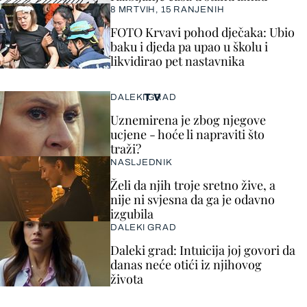
8 MRTVIH, 15 RANJENIH
FOTO Krvavi pohod dječaka: Ubio
baku i djeda pa upao u školu i
likvidirao pet nastavnika
TV
DALEKI GRAD
Uznemirena je zbog njegove
ucjene - hoće li napraviti što
traži?
NASLJEDNIK
Želi da njih troje sretno žive, a
nije ni svjesna da ga je odavno
izgubila
DALEKI GRAD
Daleki grad: Intuicija joj govori da
danas neće otići iz njihovog
života