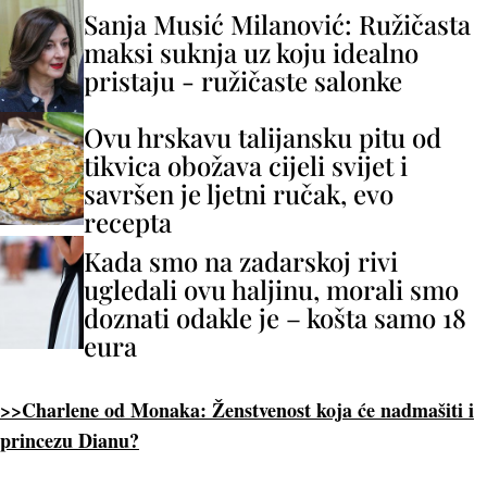
Sanja Musić Milanović: Ružičasta
maksi suknja uz koju idealno
pristaju - ružičaste salonke
Ovu hrskavu talijansku pitu od
tikvica obožava cijeli svijet i
savršen je ljetni ručak, evo
recepta
Kada smo na zadarskoj rivi
ugledali ovu haljinu, morali smo
doznati odakle je – košta samo 18
eura
>>Charlene od Monaka: Ženstvenost koja će nadmašiti i
princezu Dianu?