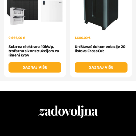
9.666,00 €
1.600,00 €
Solarna elektrana 10kWp,
Uništavač dokumentacije 20
trofazna s konstrukcijom za
listova CrossCut
limeni krov
SAZNAJ VIŠE
SAZNAJ VIŠE