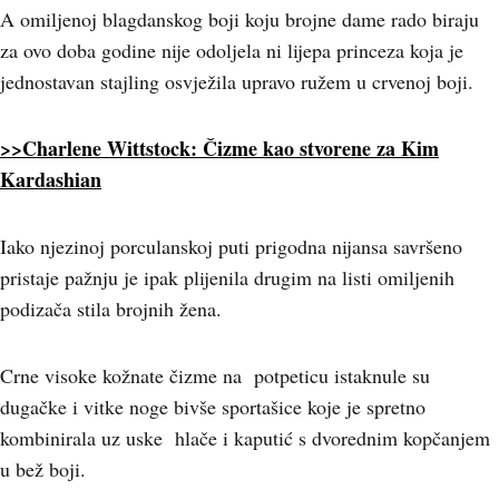
A omiljenoj blagdanskog boji koju brojne dame rado biraju
za ovo doba godine nije odoljela ni lijepa princeza koja je
jednostavan stajling osvježila upravo ružem u crvenoj boji.
>>Charlene Wittstock: Čizme kao stvorene za Kim
Kardashian
Iako njezinoj porculanskoj puti prigodna nijansa savršeno
pristaje pažnju je ipak plijenila drugim na listi omiljenih
podizača stila brojnih žena.
Crne visoke kožnate čizme na potpeticu istaknule su
dugačke i vitke noge bivše sportašice koje je spretno
kombinirala uz uske hlače i kaputić s dvorednim kopčanjem
u bež boji.