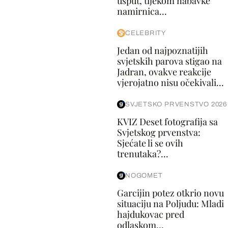
usput, tijekom nabavke
namirnica...
CELEBRITY
Jedan od najpoznatijih
svjetskih parova stigao na
Jadran, ovakve reakcije
vjerojatno nisu očekivali...
SVJETSKO PRVENSTVO 2026
KVIZ Deset fotografija sa
Svjetskog prvenstva:
Sjećate li se ovih
trenutaka?...
NOGOMET
Garcijin potez otkrio novu
situaciju na Poljudu: Mladi
hajdukovac pred
odlaskom...