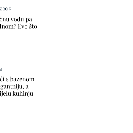
IZBOR
ičnu vodu pa
lnom? Evo što
A!
ući s bazenom
gantniju, a
ijelu kuhinju