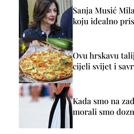
Sanja Musić Mila
koju idealno pris
Ovu hrskavu tali
cijeli svijet i sa
Kada smo na zada
morali smo dozna