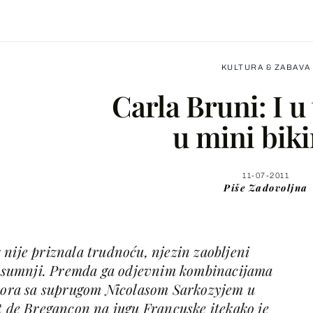
KULTURA & ZABAVA
Carla Bruni: I u
u mini biki
Facebook
11-07-2011
Piše
Zadovoljna
X
 nije priznala trudnoću, njezin zaobljeni
WhatsApp
ga sumnji. Premda ga odjevnim kombinacijama
dmora sa suprugom Nicolasom Sarkozyjem u
Viber
rt de Bregancon na jugu Francuske itekako je