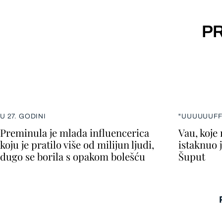
PR
U 27. GODINI
"UUUUUUFF
Preminula je mlada influencerica
Vau, koje
koju je pratilo više od milijun ljudi,
istaknuo 
dugo se borila s opakom bolešću
Šuput