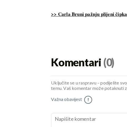
>> Carla Bruni pažnju plijeni čip
Komentari
(0)
Uključite se u raspravu – podijelite svo
temu. Vaš komentar može potaknuti zani
Važna obavijest
!