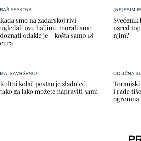
BAŠ EFEKTNA
(NE)PRIMJ
Kada smo na zadarskoj rivi
Svećenik 
ugledali ovu haljinu, morali smo
usred topl
doznati odakle je – košta samo 18
njim?
eura
MA, SAVRŠENO!
ODLIČNA S
Kultni kolač postao je sladoled,
Toranjski
tako ga lako možete napraviti sami
i rade tiše
ogromna 
PR