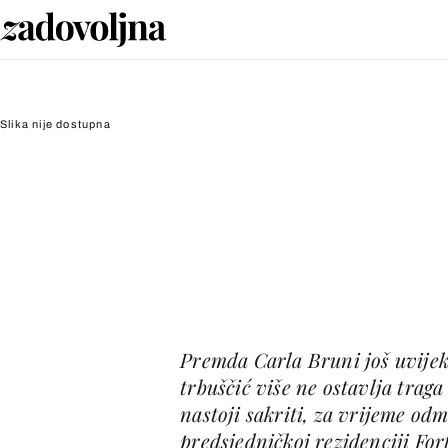
Slika nije dostupna
Premda Carla Bruni još uvijek
trbuščić više ne ostavlja tra
nastoji sakriti, za vrijeme o
predsjedničkoj rezidenciji Fo