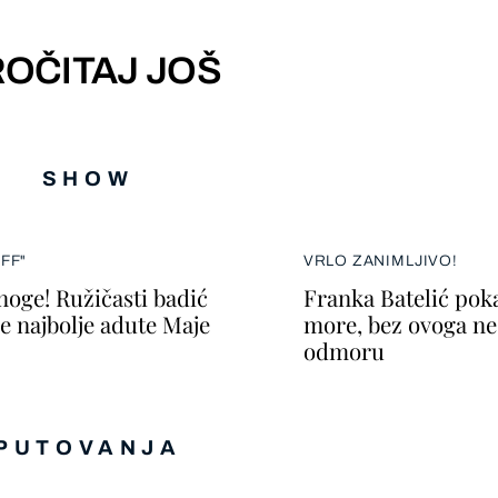
OČITAJ JOŠ
SHOW
FF"
VRLO ZANIMLJIVO!
 noge! Ružičasti badić
Franka Batelić poka
je najbolje adute Maje
more, bez ovoga ne
odmoru
PUTOVANJA