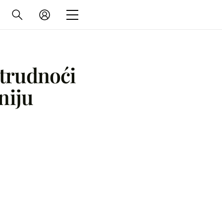
 trudnoći
niju