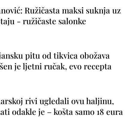
nović: Ružičasta maksi suknja uz
taju - ružičaste salonke
jansku pitu od tikvica obožava
vršen je ljetni ručak, evo recepta
rskoj rivi ugledali ovu haljinu,
ti odakle je – košta samo 18 eura