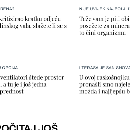
ERENA?
NIJE UVIJEK NAJBOLJI 
kritizirao kratku odjeću
Teže vam je piti ob
inskog vala, slažete li se s
posežete za minera
to čini organizmu
U OPCIJA
I TERASA JE SAN SNOV
 ventilatori štede prostor
U ovoj raskošnoj k
, a tu je i još jedna
pronašli smo najele
prednost
možda i najljepšu b
OČITAJ JOŠ