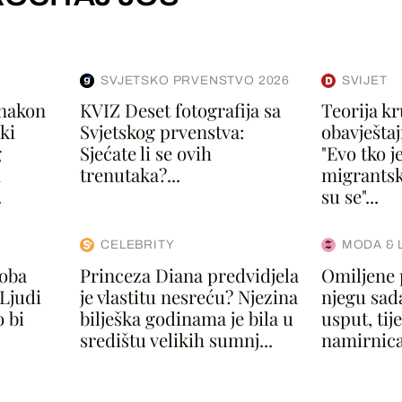
SVJETSKO PRVENSTVO 2026
SVIJET
 nakon
KVIZ Deset fotografija sa
Teorija k
ki
Svjetskog prvenstva:
obavješta
g
Sjećate li se ovih
"Evo tko j
h
trenutaka?...
migrantsk
.
su se"...
CELEBRITY
MODA & 
doba
Princeza Diana predvidjela
Omiljene 
 Ljudi
je vlastitu nesreću? Njezina
njegu sad
 bi
bilješka godinama je bila u
usput, ti
središtu velikih sumnj...
namirnica.