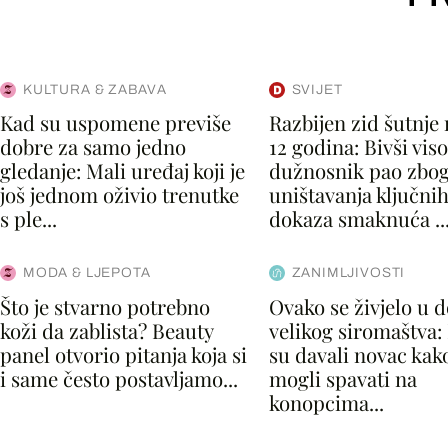
KULTURA & ZABAVA
SVIJET
Kad su uspomene previše
Razbijen zid šutnje
dobre za samo jedno
12 godina: Bivši viso
gledanje: Mali uređaj koji je
dužnosnik pao zbo
još jednom oživio trenutke
uništavanja ključni
s ple...
dokaza smaknuća ..
MODA & LJEPOTA
ZANIMLJIVOSTI
Što je stvarno potrebno
Ovako se živjelo u 
koži da zablista? Beauty
velikog siromaštva:
panel otvorio pitanja koja si
su davali novac kako
i same često postavljamo...
mogli spavati na
konopcima...