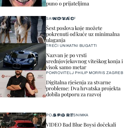
puno o prijateljima
NOVAC
SAM SVOJ ŠEF
Šest poslova koje možete
pokrenuti od kuće uz minimalna
ulaganja
TREĆI UNIKATNI BUGATTI
Nazvan je po vrsti
srednjovjekovnog viteškog konja i
visok samo metar
POKROVITELJ PHILIP MORRIS ZAGREB
Digitalna rješenja za stvarne
probleme: Dva hrvatska projekta
dobila potporu za razvoj
SPORT
POJAVILA SE SNIMKA
VIDEO Bad Blue Boysi dočekali