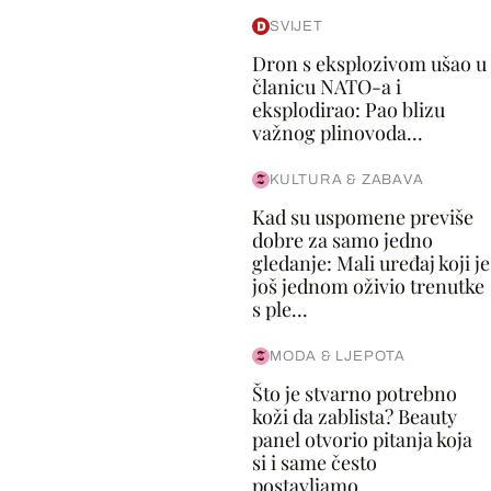
SVIJET
Dron s eksplozivom ušao u
članicu NATO-a i
eksplodirao: Pao blizu
važnog plinovoda...
KULTURA & ZABAVA
Kad su uspomene previše
dobre za samo jedno
gledanje: Mali uređaj koji je
još jednom oživio trenutke
s ple...
MODA & LJEPOTA
Što je stvarno potrebno
koži da zablista? Beauty
panel otvorio pitanja koja
si i same često
postavljamo...