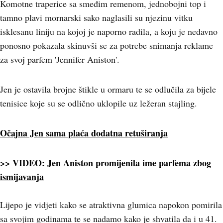
Komotne traperice sa smeđim remenom, jednobojni top i
tamno plavi mornarski sako naglasili su njezinu vitku
isklesanu liniju na kojoj je naporno radila, a koju je nedavno
ponosno pokazala skinuvši se za potrebe snimanja reklame
za svoj parfem 'Jennifer Aniston'.
Jen je ostavila brojne štikle u ormaru te se odlučila za bijele
tenisice koje su se odlično uklopile uz ležeran stajling.
Očajna Jen sama plaća dodatna retuširanja
>> VIDEO: Jen Aniston promijenila ime parfema zbog
ismijavanja
Lijepo je vidjeti kako se atraktivna glumica napokon pomirila
sa svojim godinama te se nadamo kako je shvatila da i u 41.