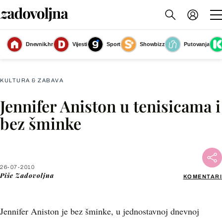
Dnevnik.hr
Vijesti
Sport
Showbizz
Putovanja
Slika nije dostupna
KULTURA & ZABAVA
Jennifer Aniston u tenisicama i
Facebook
bez šminke
X
26-07-2010
WhatsApp
Piše
Zadovoljna
KOMENTARI
Viber
Jennifer Aniston je bez šminke, u jednostavnoj dnevnoj