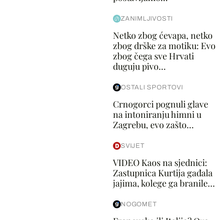
ZANIMLJIVOSTI
Netko zbog ćevapa, netko
zbog drške za motiku: Evo
zbog čega sve Hrvati
duguju pivo...
OSTALI SPORTOVI
Crnogorci pognuli glave
na intoniranju himni u
Zagrebu, evo zašto...
SVIJET
VIDEO Kaos na sjednici:
Zastupnica Kurtija gađala
jajima, kolege ga branile...
NOGOMET