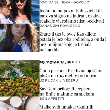
"KAO DA SU NOVAK ĐOKOVIĆ"
Jedan od najpoznatijih svjetskih
parova stigao na Jadran, ovakve
reakcije vjerojatno nisu očekivali
DANAS ŽIVI POVUČENO
Znate li tko je ovo? Kao dijete
ostala je bez oba roditelja, a onda i
bez milijuna koje je trebala
naslijediti
PUTOVANJA
NAJMANJA NA SVIJETU
Čudo prirode: Predivna pješčana
plaža na 100 metara od mora
UZ RUČAK ILI VEČERU
Savršeni prilog: Recept za
najfinije mahune sa špekom
BON APPETIT!
Majke svih umaka: 5 kultnih