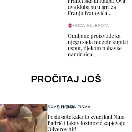
Francuska ili Italija? Ova
dva kluba su u igri za
Franju Ivanovića...
MODA & LJEPOTA
Omiljene proizvode za
njegu sada možete kupiti i
usput, tijekom nabavke
namirnica...
PROČITAJ JOŠ
SHOW
SAMO DOBRA PISMA
Poslušajte kako to zvuči kad Nina
Badrić i Jakov Jozinović zapjevaju
Oliverov hit!