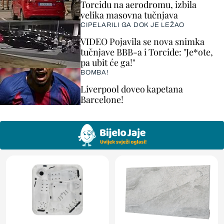
Torcidu na aerodromu, izbila
velika masovna tučnjava
CIPELARILI GA DOK JE LEŽAO
VIDEO Pojavila se nova snimka
tučnjave BBB-a i Torcide: "Je*ote,
pa ubit će ga!"
BOMBA!
Liverpool doveo kapetana
Barcelone!