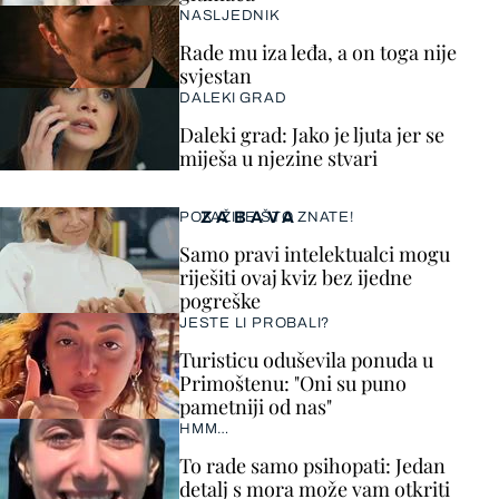
NASLJEDNIK
Rade mu iza leđa, a on toga nije
svjestan
DALEKI GRAD
Daleki grad: Jako je ljuta jer se
miješa u njezine stvari
ZABAVA
POKAŽITE ŠTO ZNATE!
Samo pravi intelektualci mogu
riješiti ovaj kviz bez ijedne
pogreške
JESTE LI PROBALI?
Turisticu oduševila ponuda u
Primoštenu: "Oni su puno
pametniji od nas"
HMM…
To rade samo psihopati: Jedan
detalj s mora može vam otkriti