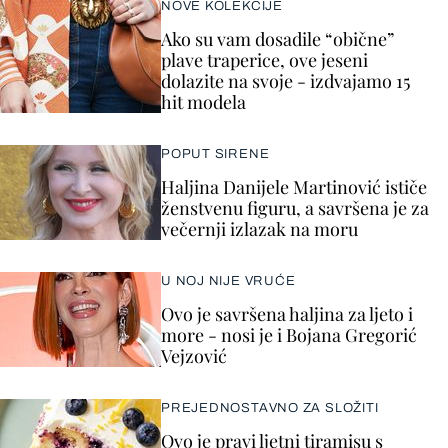
NOVE KOLEKCIJE
Ako su vam dosadile “obične”
plave traperice, ove jeseni
dolazite na svoje - izdvajamo 15
hit modela
POPUT SIRENE
Haljina Danijele Martinović ističe
ženstvenu figuru, a savršena je za
večernji izlazak na moru
U NOJ NIJE VRUĆE
Ovo je savršena haljina za ljeto i
more - nosi je i Bojana Gregorić
Vejzović
PREJEDNOSTAVNO ZA SLOŽITI
Ovo je pravi ljetni tiramisu s