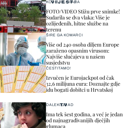
VIJESTI
KOD BJELOVARA
FOTO/VIDEO Stižu prve snimke!
Sudarila se dva vlaka: Više je
ozlijeđenih, hitne službe na
terenu
ŠIRE GA KOMARCI
Više od 240 osoba diljem Europe
zaraženo opasnim virusom:
Najviše slučajeva u našem
susjedstvu
ČESTITAMO!
Izvučen je Eurojackpot od čak
32,6 milijuna eura: Doznajte gdje
idu bogati dobitci u Hrvatskoj
TV
DALEKI GRAD
Ima tek šest godina, a već je jedan
od najnagrađivanijih dječjih
glumaca