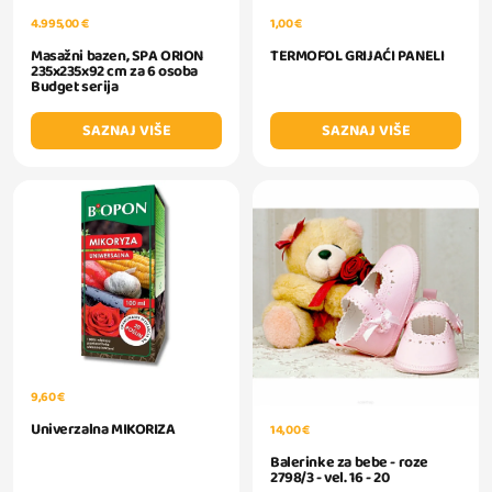
1,00 €
4.995,00 €
TERMOFOL GRIJAĆI PANELI
Masažni bazen, SPA ORION
235x235x92 cm za 6 osoba
Budget serija
SAZNAJ VIŠE
SAZNAJ VIŠE
9,60 €
Univerzalna MIKORIZA
14,00 €
Balerinke za bebe - roze
2798/3 - vel. 16 - 20