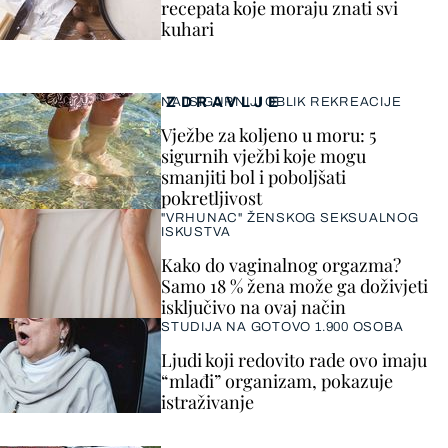
recepata koje moraju znati svi
kuhari
ZDRAVLJE
NAJSIGURNIJI OBLIK REKREACIJE
Vježbe za koljeno u moru: 5
sigurnih vježbi koje mogu
smanjiti bol i poboljšati
pokretljivost
"VRHUNAC" ŽENSKOG SEKSUALNOG
ISKUSTVA
Kako do vaginalnog orgazma?
Samo 18 % žena može ga doživjeti
isključivo na ovaj način
STUDIJA NA GOTOVO 1.900 OSOBA
Ljudi koji redovito rade ovo imaju
“mlađi” organizam, pokazuje
istraživanje