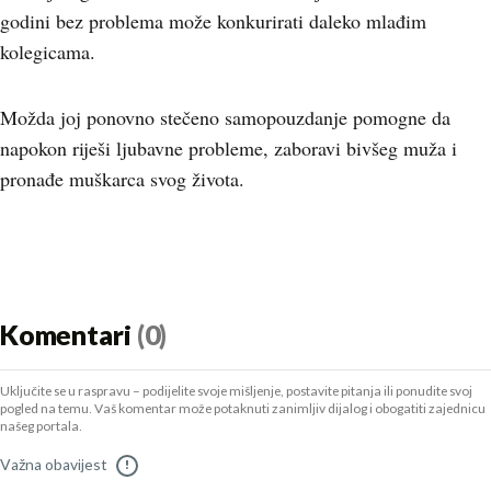
godini bez problema može konkurirati daleko mlađim
kolegicama.
Možda joj ponovno stečeno samopouzdanje pomogne da
napokon riješi ljubavne probleme, zaboravi bivšeg muža i
pronađe muškarca svog života.
Komentari
(0)
Uključite se u raspravu – podijelite svoje mišljenje, postavite pitanja ili ponudite svoj
pogled na temu. Vaš komentar može potaknuti zanimljiv dijalog i obogatiti zajednicu
našeg portala.
Važna obavijest
!