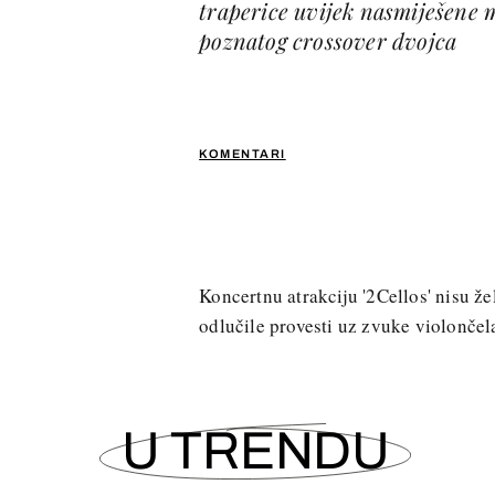
traperice uvijek nasmiješene m
poznatog crossover dvojca
KOMENTARI
Koncertnu atrakciju '2Cellos' nisu ž
odlučile provesti uz zvuke violonče
U TRENDU