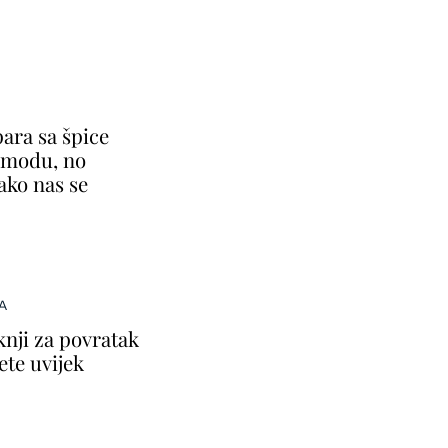
ara sa špice
a modu, no
ako nas se
A
knji za povratak
ete uvijek