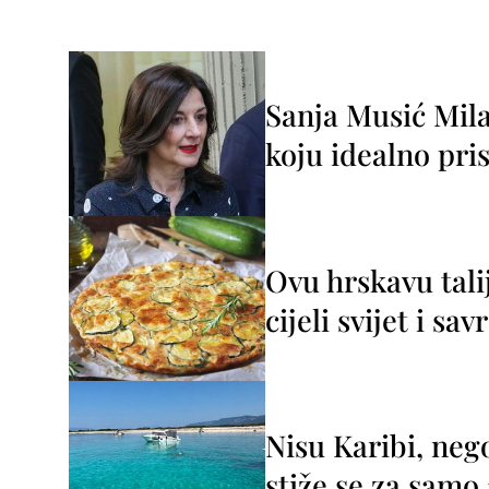
Sanja Musić Mila
koju idealno pris
Ovu hrskavu tali
cijeli svijet i sa
Nisu Karibi, neg
stiže se za sam