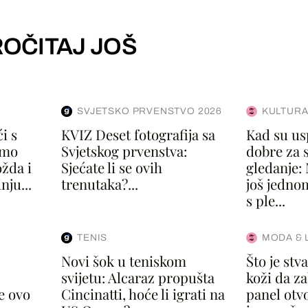
OČITAJ JOŠ
SVJETSKO PRVENSTVO 2026
KULTURA
i s
KVIZ Deset fotografija sa
Kad su u
smo
Svjetskog prvenstva:
dobre za 
ožda i
Sjećate li se ovih
gledanje: 
nju...
trenutaka?...
još jedno
s ple...
TENIS
MODA & 
Novi šok u teniskom
Što je st
svijetu: Alcaraz propušta
koži da za
je ovo
Cincinatti, hoće li igrati na
panel otvo