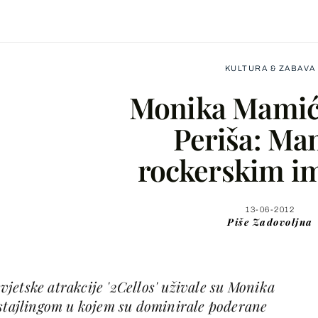
KULTURA & ZABAVA
Monika Mamić 
Periša: Ma
rockerskim i
Facebook
X
13-06-2012
Piše
Zadovoljna
WhatsApp
jetske atrakcije '2Cellos' uživale su Monika
Viber
 stajlingom u kojem su dominirale poderane