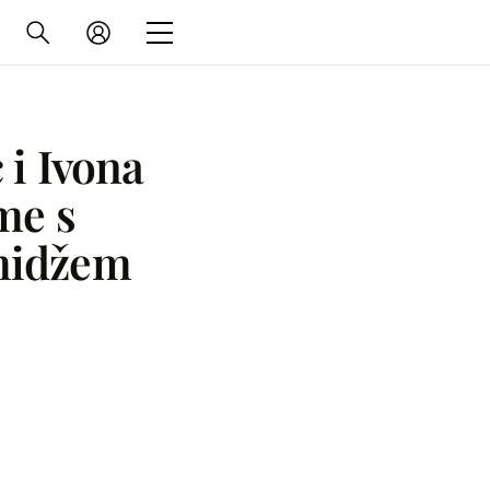
i Ivona
me s
midžem