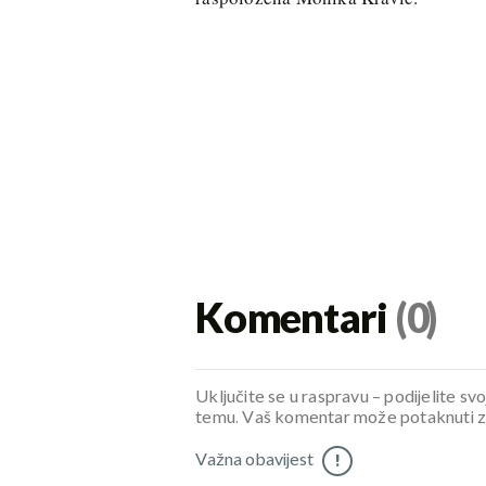
Komentari
(0)
Uključite se u raspravu – podijelite svo
temu. Vaš komentar može potaknuti zani
Važna obavijest
!