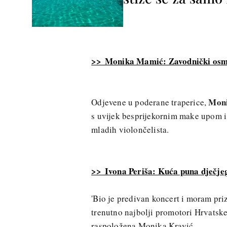
>> Monika Mamić: Zavodnički osm
Moni
Odjevene u poderane traperice,
s uvijek besprijekornim make upom i
mladih violončelista.
>> Ivona Periša: Kuća puna dječjeg
'Bio je predivan koncert i moram pri
trenutno najbolji promotori Hrvatske,
raspoložena Monika Kravić.