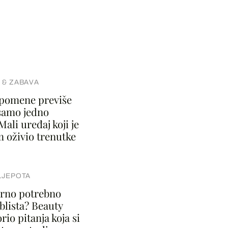
 & ZABAVA
spomene previše
samo jedno
Mali uređaj koji je
m oživio trenutke
LJEPOTA
varno potrebno
blista? Beauty
rio pitanja koja si