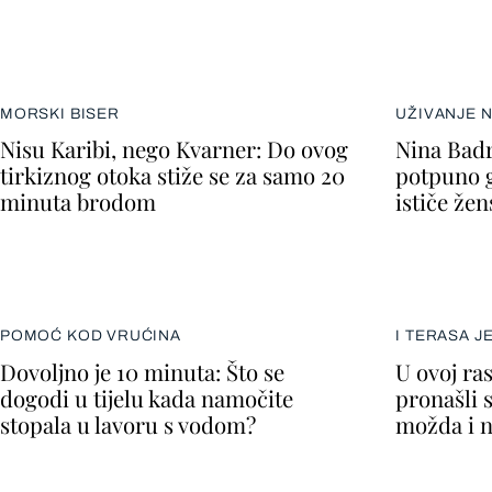
MORSKI BISER
UŽIVANJE 
Nisu Karibi, nego Kvarner: Do ovog
Nina Badr
tirkiznog otoka stiže se za samo 20
potpuno go
minuta brodom
ističe že
POMOĆ KOD VRUĆINA
I TERASA J
Dovoljno je 10 minuta: Što se
U ovoj ra
dogodi u tijelu kada namočite
pronašli 
stopala u lavoru s vodom?
možda i n