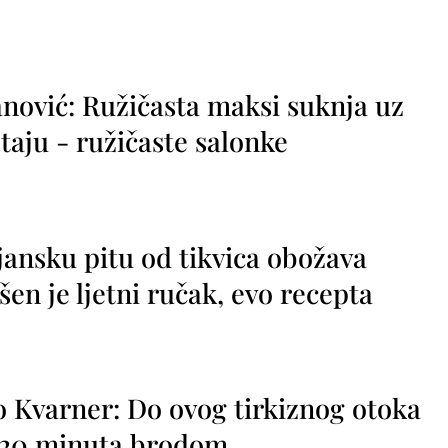
nović: Ružičasta maksi suknja uz
taju - ružičaste salonke
jansku pitu od tikvica obožava
vršen je ljetni ručak, evo recepta
o Kvarner: Do ovog tirkiznog otoka
o 20 minuta brodom