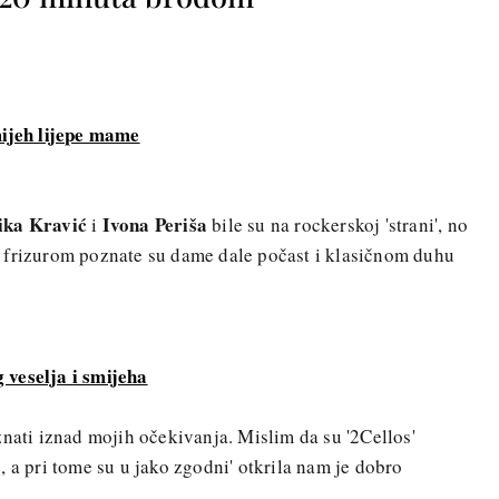
ijeh lijepe mame
ka Kravić
Ivona Periša
i
bile su na rockerskoj 'strani', no
 frizurom poznate su dame dale počast i klasičnom duhu
 veselja i smijeha
znati iznad mojih očekivanja. Mislim da su '2Cellos'
 a pri tome su u jako zgodni' otkrila nam je dobro