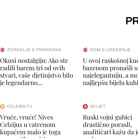
PR
ZDRAVLJE & PREHRANA
DOM & UREĐENJE
Okusi nostalgiju: Ako ste
U ovoj raskošnoj kuć
radili barem tri od ovih
bazenom pronašli 
stvari, vaše djetinjstvo bilo
najelegantniju, a m
je legendarno...
najljepšu bijelu kuhi
CELEBRITY
SVIJET
Vruće, vruće! Nives
Ruski vojni gubici
Celzijus u vatrenom
drastično porasli,
kupaćem malo je toga
analitičari kažu da 