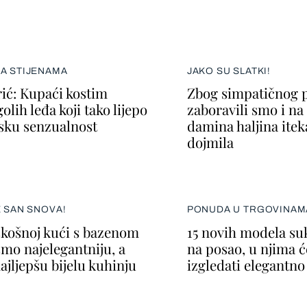
NA STIJENAMA
JAKO SU SLATKI!
ić: Kupaći kostim
Zbog simpatičnog p
lih leđa koji tako lijepo
zaboravili smo i n
nsku senzualnost
damina haljina itek
dojmila
E SAN SNOVA!
PONUDA U TRGOVINAM
skošnoj kući s bazenom
15 novih modela su
smo najelegantniju, a
na posao, u njima ć
ajljepšu bijelu kuhinju
izgledati elegantno