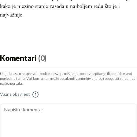
kako je njezino stanje zasada u najboljem redu što je i
najvažnije.
Komentari
(0)
Uključite se u raspravu – podijelite svoje mišljenje, postavite pitanja ili ponudite svoj
pogled na temu. Vaš komentar može potaknuti zanimljiv dijalog i obogatiti zajednicu
našeg portala.
Važna obavijest
!