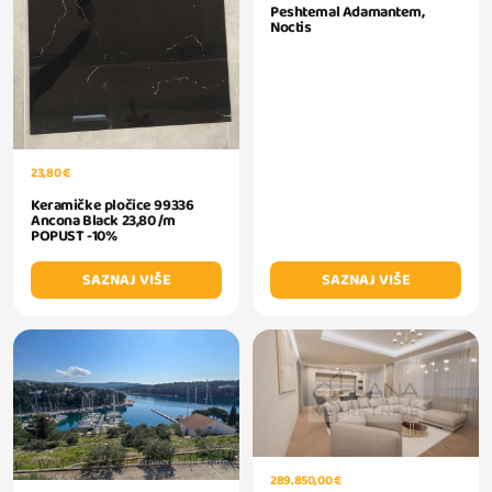
Peshtemal Adamantem,
Noctis
23,80 €
Keramičke pločice 99336
Ancona Black 23,80 /m
POPUST -10%
SAZNAJ VIŠE
SAZNAJ VIŠE
289.850,00 €