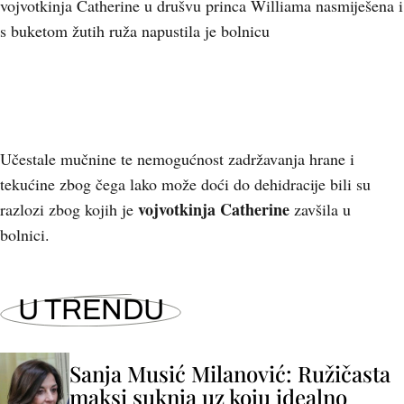
vojvotkinja Catherine u drušvu princa Williama nasmiješena i
s buketom žutih ruža napustila je bolnicu
Učestale mučnine te nemogućnost zadržavanja hrane i
tekućine zbog čega lako može doći do dehidracije bili su
vojvotkinja Catherine
razlozi zbog kojih je
zavšila u
bolnici.
U TRENDU
Sanja Musić Milanović: Ružičasta
maksi suknja uz koju idealno