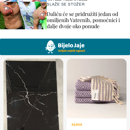
SLAŽE SE STOŽER
Daliću će se pridružiti jedan od
omiljenih Vatrenih, pomoćnici i
dalje dvoje oko ponude
42,00 €