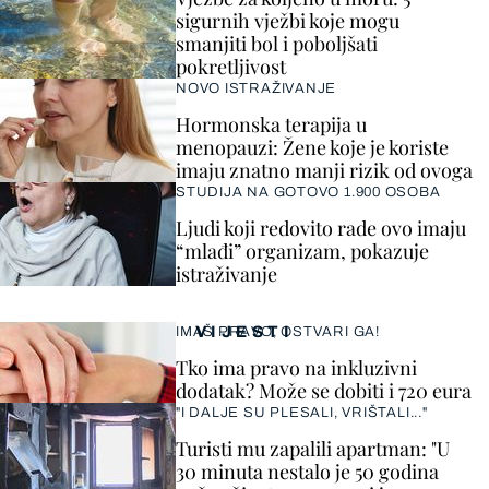
sigurnih vježbi koje mogu
smanjiti bol i poboljšati
pokretljivost
NOVO ISTRAŽIVANJE
Hormonska terapija u
menopauzi: Žene koje je koriste
imaju znatno manji rizik od ovoga
STUDIJA NA GOTOVO 1.900 OSOBA
Ljudi koji redovito rade ovo imaju
“mlađi” organizam, pokazuje
istraživanje
VIJESTI
IMAŠ PRAVO, OSTVARI GA!
Tko ima pravo na inkluzivni
dodatak? Može se dobiti i 720 eura
"I DALJE SU PLESALI, VRIŠTALI..."
Turisti mu zapalili apartman: "U
30 minuta nestalo je 50 godina