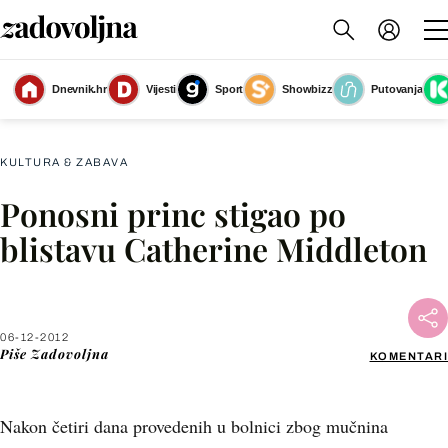
Dnevnik.hr
Vijesti
Sport
Showbizz
Putovanja
Slika nije dostupna
KULTURA & ZABAVA
Ponosni princ stigao po
Facebook
blistavu Catherine Middleton
X
06-12-2012
WhatsApp
Piše
Zadovoljna
KOMENTARI
Viber
Nakon četiri dana provedenih u bolnici zbog mučnina