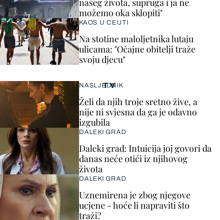
našeg života, supruga i ja ne
možemo oka sklopiti"
KAOS U CEUTI
Na stotine maloljetnika lutaju
ulicama: "Očajne obitelji traže
svoju djecu"
TV
NASLJEDNIK
Želi da njih troje sretno žive, a
nije ni svjesna da ga je odavno
izgubila
DALEKI GRAD
Daleki grad: Intuicija joj govori da
danas neće otići iz njihovog
života
DALEKI GRAD
Uznemirena je zbog njegove
ucjene - hoće li napraviti što
traži?