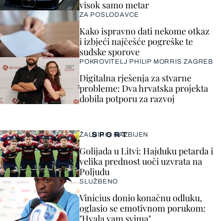
visok samo metar
ZA POSLODAVCE
Kako ispravno dati nekome otkaz
i izbjeći najčešće pogreške te
sudske sporove
POKROVITELJ PHILIP MORRIS ZAGREB
Digitalna rješenja za stvarne
probleme: Dva hrvatska projekta
dobila potporu za razvoj
SPORT
ŽALGIRIS RAZBIJEN
Golijada u Litvi: Hajduku petarda i
velika prednost uoči uzvrata na
Poljudu
SLUŽBENO
Vinicius donio konačnu odluku,
oglasio se emotivnom porukom:
"Hvala vam svima"