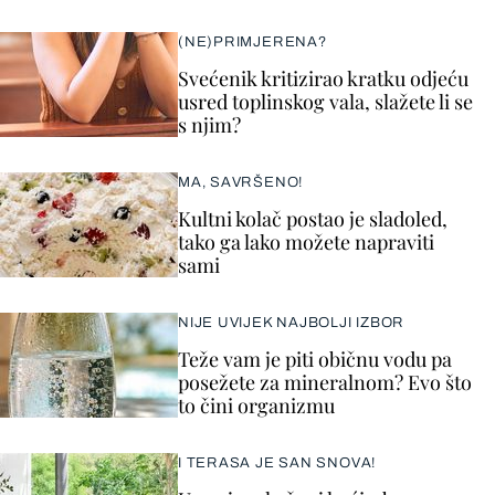
(NE)PRIMJERENA?
Svećenik kritizirao kratku odjeću
usred toplinskog vala, slažete li se
s njim?
MA, SAVRŠENO!
Kultni kolač postao je sladoled,
tako ga lako možete napraviti
sami
NIJE UVIJEK NAJBOLJI IZBOR
Teže vam je piti običnu vodu pa
posežete za mineralnom? Evo što
to čini organizmu
I TERASA JE SAN SNOVA!