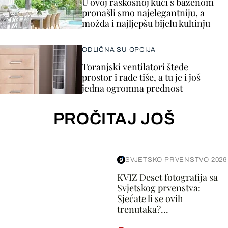
U ovoj raskošnoj kući s bazenom
pronašli smo najelegantniju, a
možda i najljepšu bijelu kuhinju
ODLIČNA SU OPCIJA
Toranjski ventilatori štede
prostor i rade tiše, a tu je i još
jedna ogromna prednost
PROČITAJ JOŠ
SVJETSKO PRVENSTVO 2026
KVIZ Deset fotografija sa
Svjetskog prvenstva:
Sjećate li se ovih
trenutaka?...