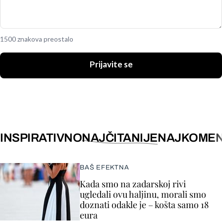
1500 znakova preostalo
Prijavite se
INSPIRATIVNO
NAJČITANIJE
NAJKOMEN
BAŠ EFEKTNA
Kada smo na zadarskoj rivi
ugledali ovu haljinu, morali smo
doznati odakle je – košta samo 18
eura