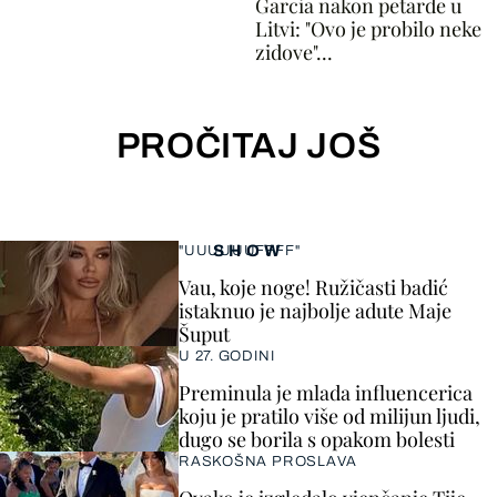
Garcia nakon petarde u
Litvi: "Ovo je probilo neke
zidove"...
PROČITAJ JOŠ
SHOW
"UUUUUUFFFF"
Vau, koje noge! Ružičasti badić
istaknuo je najbolje adute Maje
Šuput
U 27. GODINI
Preminula je mlada influencerica
koju je pratilo više od milijun ljudi,
dugo se borila s opakom bolesti
RASKOŠNA PROSLAVA