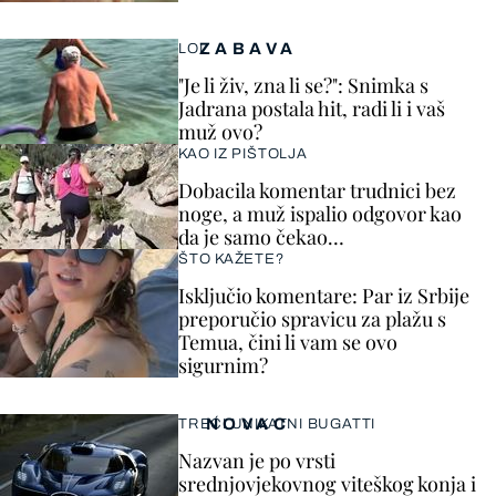
ZABAVA
LOL
"Je li živ, zna li se?": Snimka s
Jadrana postala hit, radi li i vaš
muž ovo?
KAO IZ PIŠTOLJA
Dobacila komentar trudnici bez
noge, a muž ispalio odgovor kao
da je samo čekao…
ŠTO KAŽETE?
Isključio komentare: Par iz Srbije
preporučio spravicu za plažu s
Temua, čini li vam se ovo
sigurnim?
NOVAC
TREĆI UNIKATNI BUGATTI
Nazvan je po vrsti
srednjovjekovnog viteškog konja i