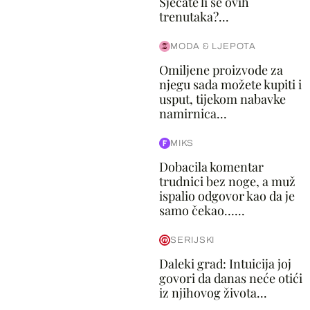
Sjećate li se ovih
trenutaka?...
MODA & LJEPOTA
Omiljene proizvode za
njegu sada možete kupiti i
usput, tijekom nabavke
namirnica...
MIKS
Dobacila komentar
trudnici bez noge, a muž
ispalio odgovor kao da je
samo čekao…...
SERIJSKI
Daleki grad: Intuicija joj
govori da danas neće otići
iz njihovog života...