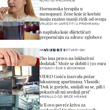
NOVO ISTRAŽIVANJE
Hormonska terapija u
menopauzi: Žene koje je koriste
imaju znatno manji rizik od ovoga
VRIJEDI IH UVRSTITI U PREHRANU
6 napitaka koje dijetetičari
preporučuju za zdrave zglobove
VIJESTI
IMAŠ PRAVO, OSTVARI GA!
Tko ima pravo na inkluzivni
dodatak? Može se dobiti i 720 eura
STIGAO I ŠOK S BOOKINGA
VIDEO Gošća izazvala požar
luksuznog apartmana. Vlasnik:
"Dok je gorjelo, smijali su se, pili i
pokazivali mi srednji prst"
KRENULO OD BRZE HRANE
Je li ovo povrće krivo za