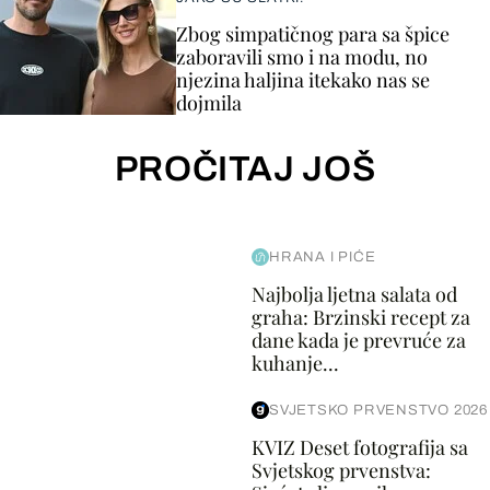
Zbog simpatičnog para sa špice
zaboravili smo i na modu, no
njezina haljina itekako nas se
dojmila
PROČITAJ JOŠ
HRANA I PIĆE
Najbolja ljetna salata od
graha: Brzinski recept za
dane kada je prevruće za
kuhanje...
SVJETSKO PRVENSTVO 2026
KVIZ Deset fotografija sa
Svjetskog prvenstva: