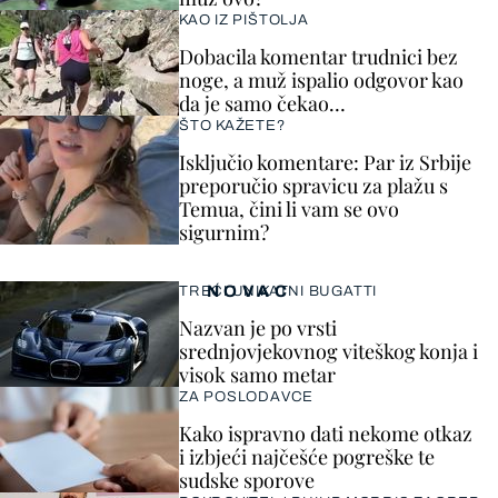
KAO IZ PIŠTOLJA
Dobacila komentar trudnici bez
noge, a muž ispalio odgovor kao
da je samo čekao…
ŠTO KAŽETE?
Isključio komentare: Par iz Srbije
preporučio spravicu za plažu s
Temua, čini li vam se ovo
sigurnim?
NOVAC
TREĆI UNIKATNI BUGATTI
Nazvan je po vrsti
srednjovjekovnog viteškog konja i
visok samo metar
ZA POSLODAVCE
Kako ispravno dati nekome otkaz
i izbjeći najčešće pogreške te
sudske sporove