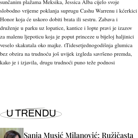
sunčanim plažama Meksika, Jessica Alba cijelo svoje
slobodno vrijeme poklanja suprugu Cashu Warrenu i kćerkici
Honor koja će uskoro dobiti brata ili sestru. Zabava i
druženje u parku uz lopatice, kantice i lopte pravi je izazov
za malenu ljepoticu koja je poput princeze u bijeloj haljinici
veselo skakutala oko majke. tTidesetjednogodišnja glumica
bez obzira na trudnoću još uvijek izgleda savršeno premda,
kako je i izjavila, drugu trudnoći puno teže podnosi
U TRENDU
Sanja Musić Milanović: Ružičasta