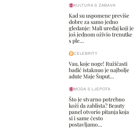
KULTURA & ZABAVA
Kad su uspomene previše
dobre za samo jedno
gledanje: Mali uređaj koji je
još jednom oživio trenutke
s ple...
CELEBRITY
Vau, koje noge! Ružičasti
badić istaknuo je najbolje
adute Maje Šuput...
MODA & LJEPOTA
Što je stvarno potrebno
koži da zablista? Beauty
panel otvorio pitanja koja
si i same često
postavljamo...