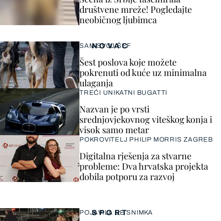
društvene mreže! Pogledajte
neobičnog ljubimca
NOVAC
SAM SVOJ ŠEF
Šest poslova koje možete
pokrenuti od kuće uz minimalna
ulaganja
TREĆI UNIKATNI BUGATTI
Nazvan je po vrsti
srednjovjekovnog viteškog konja i
visok samo metar
POKROVITELJ PHILIP MORRIS ZAGREB
Digitalna rješenja za stvarne
probleme: Dva hrvatska projekta
dobila potporu za razvoj
SPORT
POJAVILA SE SNIMKA