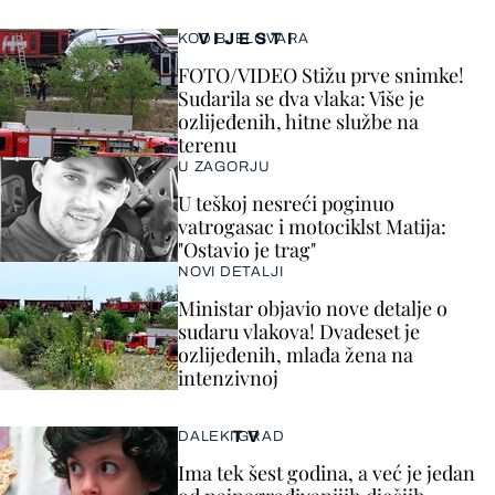
VIJESTI
KOD BJELOVARA
FOTO/VIDEO Stižu prve snimke!
Sudarila se dva vlaka: Više je
ozlijeđenih, hitne službe na
terenu
U ZAGORJU
U teškoj nesreći poginuo
vatrogasac i motociklst Matija:
"Ostavio je trag"
NOVI DETALJI
Ministar objavio nove detalje o
sudaru vlakova! Dvadeset je
ozlijeđenih, mlađa žena na
intenzivnoj
TV
DALEKI GRAD
Ima tek šest godina, a već je jedan