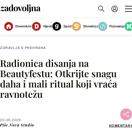
Dnevnik.hr
Vijesti
Sport
Showbizz
Putovanja
Radionica disanja
(Foto: AI generated/Nova Studio)
ZDRAVLJE & PREHRANA
Radionica disanja na
Facebook
Beautyfestu: Otkrijte snagu
daha i mali ritual koji vraća
X
ravnotežu
WhatsApp
Viber
22-05-2026
Piše
Nova Studio
KOMENTARI