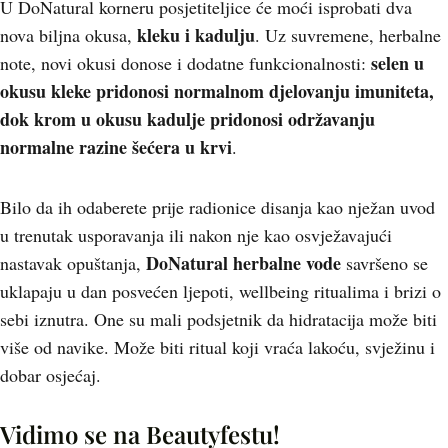
U DoNatural korneru posjetiteljice će moći isprobati dva
kleku i kadulju
nova biljna okusa,
. Uz suvremene, herbalne
selen u
note, novi okusi donose i dodatne funkcionalnosti:
okusu kleke pridonosi normalnom djelovanju imuniteta,
dok krom u okusu kadulje pridonosi održavanju
normalne razine šećera u krvi
.
Bilo da ih odaberete prije radionice disanja kao nježan uvod
u trenutak usporavanja ili nakon nje kao osvježavajući
DoNatural herbalne vode
nastavak opuštanja,
savršeno se
uklapaju u dan posvećen ljepoti, wellbeing ritualima i brizi o
sebi iznutra. One su mali podsjetnik da hidratacija može biti
više od navike. Može biti ritual koji vraća lakoću, svježinu i
dobar osjećaj.
Vidimo se na Beautyfestu!