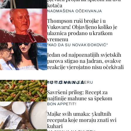
kotača
NADMAŠENA OČEKIVANJA
Thompson ruši brojke i u
Vukovaru! Objavljeno koliko je
ulaznica prodano u kratkom
vremenu
"KAO DA SU NOVAK ĐOKOVIĆ"
Jedan od najpoznatijih svjetskih
parova stigao na Jadran, ovakve
reakcije vjerojatno nisu očekivali
PUTOVANJA
UZ RUČAK ILI VEČERU
Savršeni prilog: Recept za
najfinije mahune sa špekom
BON APPETIT!
Majke svih umaka: 5 kultnih
recepata koje moraju znati svi
kuhari