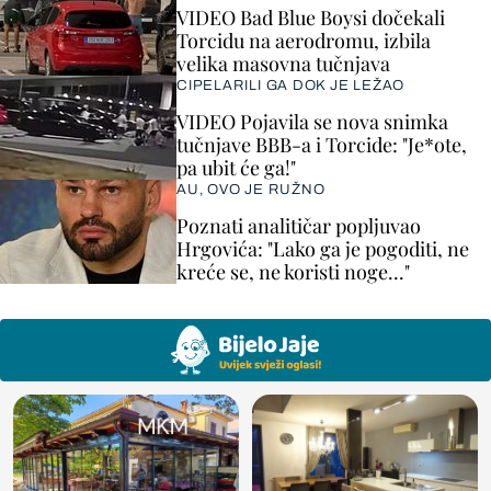
VIDEO Bad Blue Boysi dočekali
Torcidu na aerodromu, izbila
velika masovna tučnjava
CIPELARILI GA DOK JE LEŽAO
VIDEO Pojavila se nova snimka
tučnjave BBB-a i Torcide: "Je*ote,
pa ubit će ga!"
AU, OVO JE RUŽNO
Poznati analitičar popljuvao
Hrgovića: "Lako ga je pogoditi, ne
kreće se, ne koristi noge..."