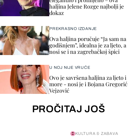
elegantno i profinjeno – ova
haljina Jelene Rozge najbolji je
dokaz
PREKRASNO IZDANJE
Ova haljina poručuje “Ja sam na
godišnjem”, idealna je za ljeto, a
nosi se i na zagrebačkoj špici
U NOJ NIJE VRUĆE
Ovo je savršena haljina za ljeto i
more - nosi je i Bojana Gregorić
Vejzović
PROČITAJ JOŠ
KULTURA & ZABAVA