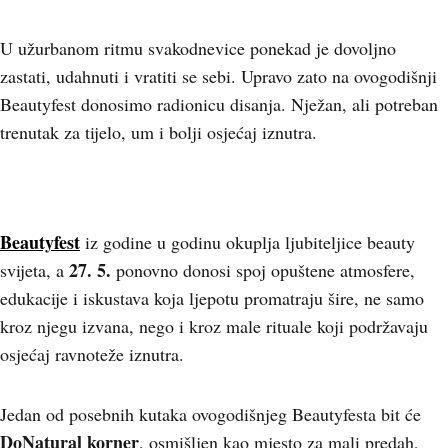
U užurbanom ritmu svakodnevice ponekad je dovoljno
zastati, udahnuti i vratiti se sebi. Upravo zato na ovogodišnji
Beautyfest donosimo radionicu disanja. Nježan, ali potreban
trenutak za tijelo, um i bolji osjećaj iznutra.
Beautyfest
iz godine u godinu okuplja ljubiteljice beauty
27. 5.
svijeta, a
ponovno donosi spoj opuštene atmosfere,
edukacije i iskustava koja ljepotu promatraju šire, ne samo
kroz njegu izvana, nego i kroz male rituale koji podržavaju
osjećaj ravnoteže iznutra.
Jedan od posebnih kutaka ovogodišnjeg Beautyfesta bit će
DoNatural korner
, osmišljen kao mjesto za mali predah,