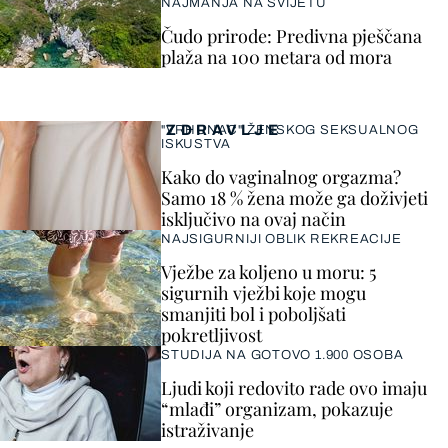
NAJMANJA NA SVIJETU
Čudo prirode: Predivna pješčana
plaža na 100 metara od mora
ZDRAVLJE
"VRHUNAC" ŽENSKOG SEKSUALNOG
ISKUSTVA
Kako do vaginalnog orgazma?
Samo 18 % žena može ga doživjeti
isključivo na ovaj način
NAJSIGURNIJI OBLIK REKREACIJE
Vježbe za koljeno u moru: 5
sigurnih vježbi koje mogu
smanjiti bol i poboljšati
pokretljivost
STUDIJA NA GOTOVO 1.900 OSOBA
Ljudi koji redovito rade ovo imaju
“mlađi” organizam, pokazuje
istraživanje