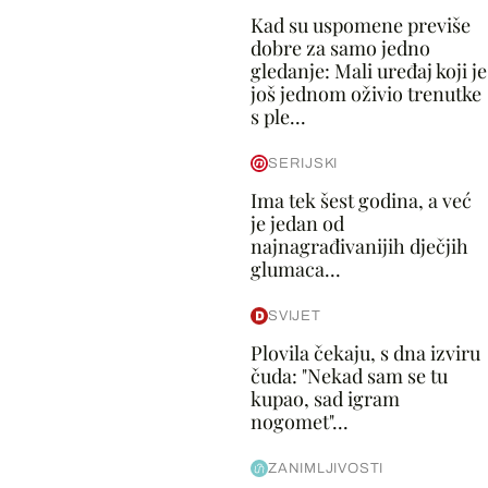
Kad su uspomene previše
dobre za samo jedno
gledanje: Mali uređaj koji je
još jednom oživio trenutke
s ple...
SERIJSKI
Ima tek šest godina, a već
je jedan od
najnagrađivanijih dječjih
glumaca...
SVIJET
Plovila čekaju, s dna izviru
čuda: "Nekad sam se tu
kupao, sad igram
nogomet"...
ZANIMLJIVOSTI