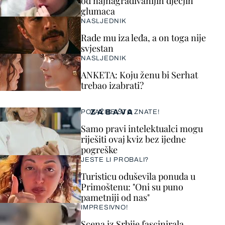
od najnagrađivanijih dječjih
glumaca
NASLJEDNIK
Rade mu iza leđa, a on toga nije
svjestan
NASLJEDNIK
ANKETA: Koju ženu bi Serhat
trebao izabrati?
ZABAVA
POKAŽITE ŠTO ZNATE!
Samo pravi intelektualci mogu
riješiti ovaj kviz bez ijedne
pogreške
JESTE LI PROBALI?
Turisticu oduševila ponuda u
Primoštenu: "Oni su puno
pametniji od nas"
IMPRESIVNO!
Scena iz Srbije fascinirala