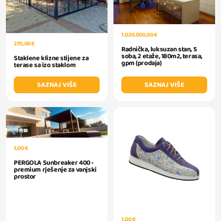
1.020.000,00 €
270,00 €
Radnička, luksuzan stan, 5
soba, 2 etaže, 180m2, terasa,
Staklene klizne stijene za
gpm (prodaja)
terase sa izo staklom
SAZNAJ VIŠE
SAZNAJ VIŠE
1,00 €
PERGOLA Sunbreaker 400 -
premium rješenje za vanjski
prostor
1,00 €