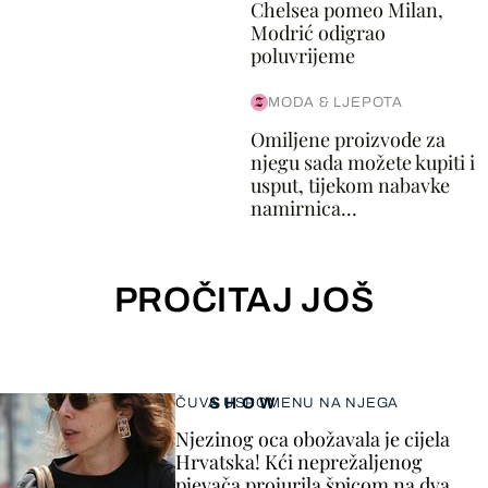
Chelsea pomeo Milan,
Modrić odigrao
poluvrijeme
MODA & LJEPOTA
Omiljene proizvode za
njegu sada možete kupiti i
usput, tijekom nabavke
namirnica...
PROČITAJ JOŠ
SHOW
ČUVA USPOMENU NA NJEGA
Njezinog oca obožavala je cijela
Hrvatska! Kći neprežaljenog
pjevača projurila špicom na dva