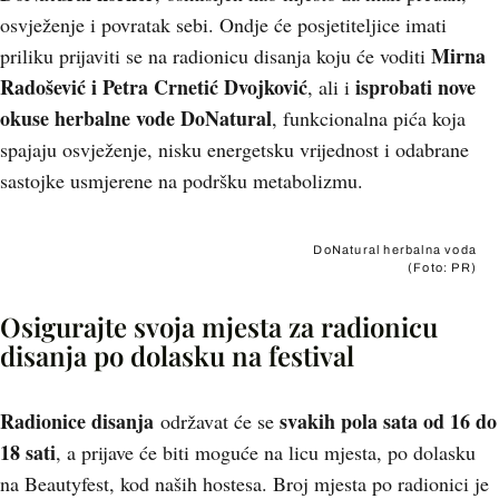
osvježenje i povratak sebi. Ondje će posjetiteljice imati
Mirna
priliku prijaviti se na radionicu disanja koju će voditi
Radošević i Petra Crnetić Dvojković
i
sprobati nove
, ali i
okuse herbalne vode DoNatural
, funkcionalna pića koja
spajaju osvježenje, nisku energetsku vrijednost i odabrane
sastojke usmjerene na podršku metabolizmu.
DoNatural herbalna voda
(Foto: PR)
Osigurajte svoja mjesta za radionicu
disanja po dolasku na festival
Radionice disanja
svakih pola sata od 16 do
održavat će se
18 sati
, a prijave će biti moguće na licu mjesta, po dolasku
na Beautyfest, kod naših hostesa. Broj mjesta po radionici je