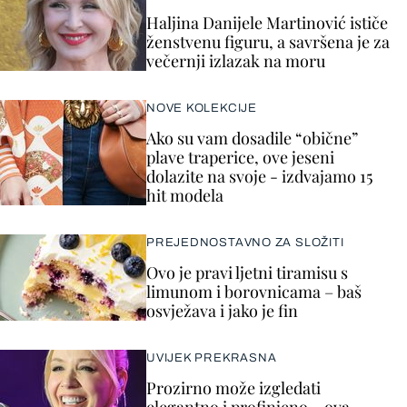
Haljina Danijele Martinović ističe
ženstvenu figuru, a savršena je za
večernji izlazak na moru
NOVE KOLEKCIJE
Ako su vam dosadile “obične”
plave traperice, ove jeseni
dolazite na svoje - izdvajamo 15
hit modela
PREJEDNOSTAVNO ZA SLOŽITI
Ovo je pravi ljetni tiramisu s
limunom i borovnicama – baš
osvježava i jako je fin
UVIJEK PREKRASNA
Prozirno može izgledati