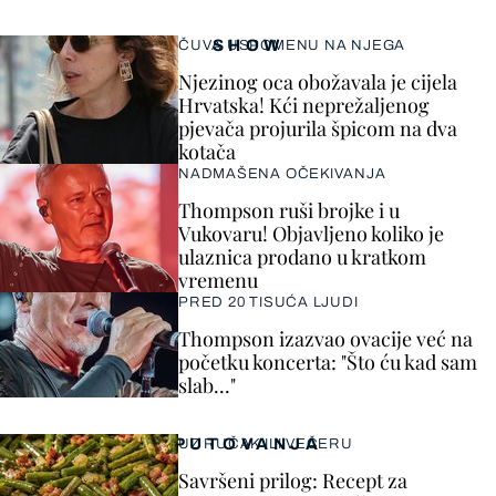
SHOW
ČUVA USPOMENU NA NJEGA
Njezinog oca obožavala je cijela
Hrvatska! Kći neprežaljenog
pjevača projurila špicom na dva
kotača
NADMAŠENA OČEKIVANJA
Thompson ruši brojke i u
Vukovaru! Objavljeno koliko je
ulaznica prodano u kratkom
vremenu
PRED 20 TISUĆA LJUDI
Thompson izazvao ovacije već na
početku koncerta: "Što ću kad sam
slab..."
PUTOVANJA
UZ RUČAK ILI VEČERU
Savršeni prilog: Recept za