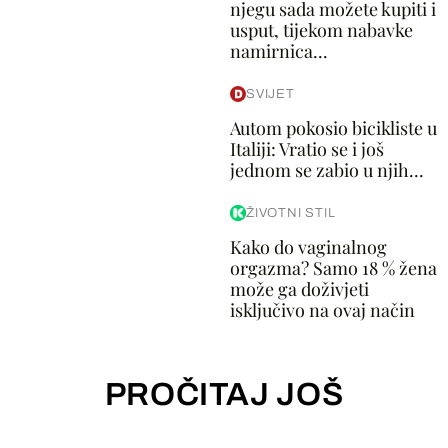
njegu sada možete kupiti i
usput, tijekom nabavke
namirnica...
SVIJET
Autom pokosio bicikliste u
Italiji: Vratio se i još
jednom se zabio u njih...
ŽIVOTNI STIL
Kako do vaginalnog
orgazma? Samo 18 % žena
može ga doživjeti
isključivo na ovaj način
PROČITAJ JOŠ