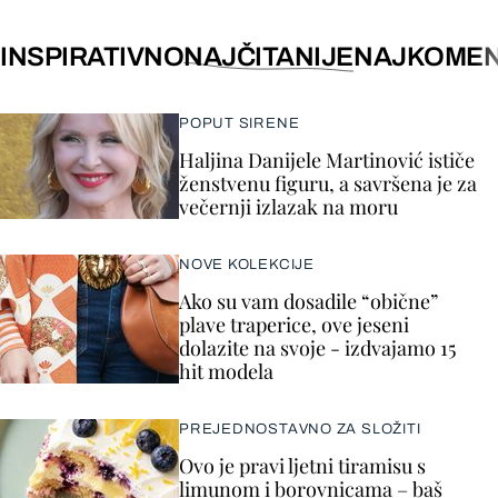
INSPIRATIVNO
NAJČITANIJE
NAJKOMEN
POPUT SIRENE
Haljina Danijele Martinović ističe
ženstvenu figuru, a savršena je za
večernji izlazak na moru
NOVE KOLEKCIJE
Ako su vam dosadile “obične”
plave traperice, ove jeseni
dolazite na svoje - izdvajamo 15
hit modela
PREJEDNOSTAVNO ZA SLOŽITI
Ovo je pravi ljetni tiramisu s
limunom i borovnicama – baš