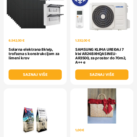
6.542,00 €
1.332,00 €
Solarna elektrana 8kWp,
SAMSUNG KLIMA UREĐAJ 7
trofazna s konstrukcijom za
kW AR24BXHQASINEU-
limeni krov
AR3500, za prostor do 70m2,
A++ e
SAZNAJ VIŠE
SAZNAJ VIŠE
1,00 €