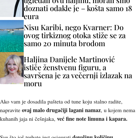
ugledali ovu haljinu, morali smo
doznati odakle je – košta samo 18
eura
Nisu Karibi, nego Kvarner: Do
ovog tirkiznog otoka stiže se za
samo 20 minuta brodom
Haljina Danijele Martinović
ističe ženstvenu figuru, a
savršena je za večernji izlazak na
moru
Ako vam je dosadila pašteta od tune koju stalno radite,
ovaj malo drugačiji lagani namaz
napravite
, u kojem nema
već fine note limuna i kapara.
kuhanih jaja ni češnjaka,
dovoljnu količinu
Sve što još trebate jest osigurati