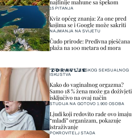
najfinije mahune sa špekom
15 PITANJA
Kviz općeg znanja: Za one pred
kojima se i Google može sakriti
NAJMANJA NA SVIJETU
Čudo prirode: Predivna pješčana
plaža na 100 metara od mora
ZDRAVLJE
"VRHUNAC" ŽENSKOG SEKSUALNOG
ISKUSTVA
Kako do vaginalnog orgazma?
Samo 18 % žena može ga doživjeti
isključivo na ovaj način
STUDIJA NA GOTOVO 1.900 OSOBA
Ljudi koji redovito rade ovo imaju
“mlađi” organizam, pokazuje
istraživanje
POKROVITELJ STADA