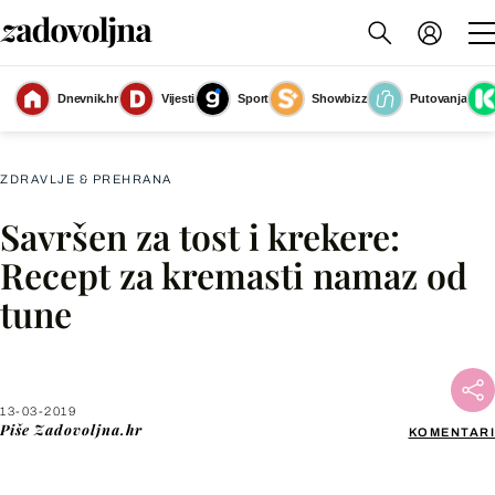
Dnevnik.hr
Vijesti
Sport
Showbizz
Putovanja
Namaz od tune
(Foto: Getty Images)
ZDRAVLJE & PREHRANA
Savršen za tost i krekere:
Facebook
Recept za kremasti namaz od
tune
X
WhatsApp
13-03-2019
Piše
Zadovoljna.hr
KOMENTARI
Viber