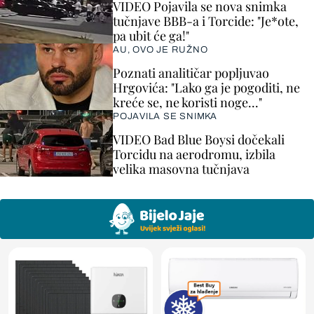
VIDEO Pojavila se nova snimka
tučnjave BBB-a i Torcide: "Je*ote,
pa ubit će ga!"
AU, OVO JE RUŽNO
Poznati analitičar popljuvao
Hrgovića: "Lako ga je pogoditi, ne
kreće se, ne koristi noge..."
POJAVILA SE SNIMKA
VIDEO Bad Blue Boysi dočekali
Torcidu na aerodromu, izbila
velika masovna tučnjava