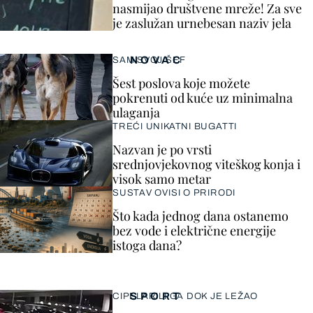
nasmijao društvene mreže! Za sve
je zaslužan urnebesan naziv jela
NOVAC
SAM SVOJ ŠEF
Šest poslova koje možete
pokrenuti od kuće uz minimalna
ulaganja
TREĆI UNIKATNI BUGATTI
Nazvan je po vrsti
srednjovjekovnog viteškog konja i
visok samo metar
SUSTAV OVISI O PRIRODI
Što kada jednog dana ostanemo
bez vode i električne energije
istoga dana?
SPORT
CIPELARILI GA DOK JE LEŽAO