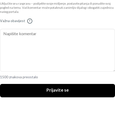
Uključite se u raspravu – podijelite svoje mišljenje, postavite pitanja ili ponudite svoj
pogled na temu. Vaš komentar može potaknuti zanimljiv dijalog i obogatiti zajednicu
našeg portala.
Važna obavijest
!
1500 znakova preostalo
Prijavite se