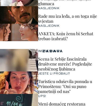
glumaca
NASLJEDNIK
Rade mu iza leđa, a on toga nije
svjestan
NASLJEDNIK
ANKETA: Koju ženu bi Serhat
trebao izabrati?
ZABAVA
IMPRESIVNO!
Scena iz Srbije fascinirala
društvene mreže! Pogledajte
neobičnog ljubimca
JESTE LI PROBALI?
Turisticu oduševila ponuda u
Primoštenu: "Oni su puno
pametniji od nas"
UPS!
Meni domaćeg restorana