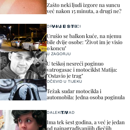
Zašto neki ljudi izgore na suncu
već nakon 15 minuta, a drugi ne?
VIJESTI
DRAMA U RIJECI
Urušio se balkon kuće, na njemu
bile dvije osobe: "Život im je visio
o koncu"
U ZAGORJU
U teškoj nesreći poginuo
vatrogasac i motociklst Matija:
"Ostavio je trag"
OČEVID U TIJEKU
Težak sudar motocikla i
automobila: Jedna osoba poginula
TV
DALEKI GRAD
Ima tek šest godina, a već je jedan
od najnagrađivanijih dječjih