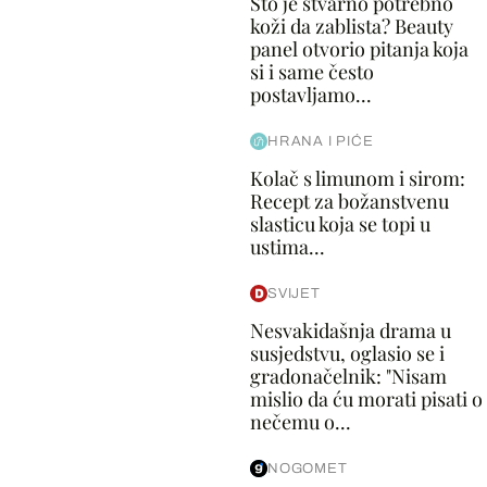
Što je stvarno potrebno
koži da zablista? Beauty
panel otvorio pitanja koja
si i same često
postavljamo...
HRANA I PIĆE
Kolač s limunom i sirom:
Recept za božanstvenu
slasticu koja se topi u
ustima...
SVIJET
Nesvakidašnja drama u
susjedstvu, oglasio se i
gradonačelnik: "Nisam
mislio da ću morati pisati o
nečemu o...
NOGOMET