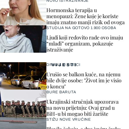
NOVO ISTRAŽIVANJE
Hormonska terapija u
menopauzi: Žene koje je koriste
imaju znatno manji rizik od ovoga
STUDIJA NA GOTOVO 1.900 OSOBA
Ljudi koji redovito rade ovo imaju
“mlađi” organizam, pokazuje
istraživanje
VIJESTI
DRAMA U RIJECI
Urušio se balkon kuće, na njemu
bile dvije osobe: "Život im je visio
o koncu"
BURE BARUTA
Ukrajinski stručnjak upozorava
na novu prijetnju: Ovaj grad u
BiH-u bi mogao biti žarište
STIŽU NOVE VRUĆINE