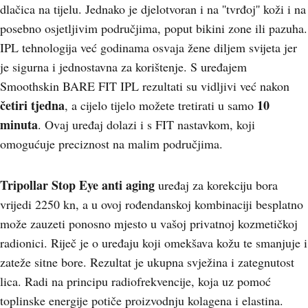
dlačica na tijelu. Jednako je djelotvoran i na ''tvrđoj'' koži i na
posebno osjetljivim područjima, poput bikini zone ili pazuha.
IPL tehnologija već godinama osvaja žene diljem svijeta jer
je sigurna i jednostavna za korištenje. S uređajem
Smoothskin BARE FIT IPL rezultati su vidljivi već nakon
četiri tjedna
10
, a cijelo tijelo možete tretirati u samo
minuta
. Ovaj uređaj dolazi i s FIT nastavkom, koji
omogućuje preciznost na malim područjima.
Tripollar Stop Eye anti aging
uređaj za korekciju bora
vrijedi 2250 kn, a u ovoj rođendanskoj kombinaciji besplatno
može zauzeti ponosno mjesto u vašoj privatnoj kozmetičkoj
radionici. Riječ je o uređaju koji omekšava kožu te smanjuje i
zateže sitne bore. Rezultat je ukupna svježina i zategnutost
lica. Radi na principu radiofrekvencije, koja uz pomoć
toplinske energije potiče proizvodnju kolagena i elastina.