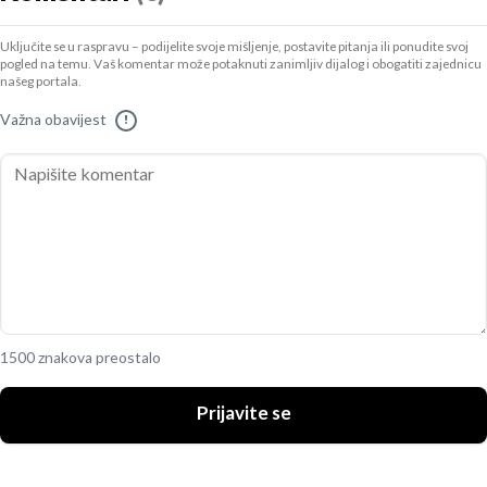
Uključite se u raspravu – podijelite svoje mišljenje, postavite pitanja ili ponudite svoj
pogled na temu. Vaš komentar može potaknuti zanimljiv dijalog i obogatiti zajednicu
našeg portala.
Važna obavijest
!
1500 znakova preostalo
Prijavite se