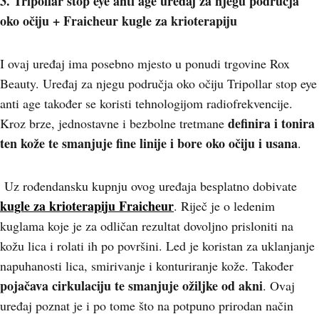
3. Tripollar stop eye anti age uređaj za njegu područja
oko očiju + Fraicheur kugle za krioterapiju
I ovaj uređaj ima posebno mjesto u ponudi trgovine Rox
Beauty. Uređaj za njegu područja oko očiju Tripollar stop eye
anti age također se koristi tehnologijom radiofrekvencije.
definira i tonira
Kroz brze, jednostavne i bezbolne tretmane
ten kože te smanjuje fine linije i bore oko očiju i usana
.
Uz rođendansku kupnju ovog uređaja besplatno dobivate
kugle za krioterapiju Fraicheur
. Riječ je o ledenim
kuglama koje je za odličan rezultat dovoljno prisloniti na
kožu lica i rolati ih po površini. Led je koristan za uklanjanje
napuhanosti lica, smirivanje i konturiranje kože. Također
pojačava cirkulaciju te smanjuje ožiljke od akni
. Ovaj
uređaj poznat je i po tome što na potpuno prirodan način