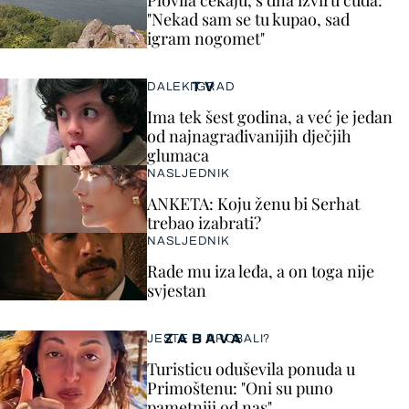
Plovila čekaju, s dna izviru čuda:
"Nekad sam se tu kupao, sad
igram nogomet"
TV
DALEKI GRAD
Ima tek šest godina, a već je jedan
od najnagrađivanijih dječjih
glumaca
NASLJEDNIK
ANKETA: Koju ženu bi Serhat
trebao izabrati?
NASLJEDNIK
Rade mu iza leđa, a on toga nije
svjestan
ZABAVA
JESTE LI PROBALI?
Turisticu oduševila ponuda u
Primoštenu: "Oni su puno
pametniji od nas"