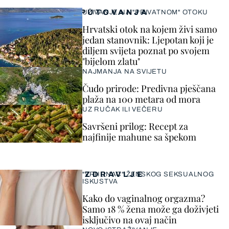
PUTOVANJA
UŽIVANJE NA "PRIVATNOM" OTOKU
Hrvatski otok na kojem živi samo
jedan stanovnik: Ljepotan koji je
diljem svijeta poznat po svojem
"bijelom zlatu"
NAJMANJA NA SVIJETU
Čudo prirode: Predivna pješčana
plaža na 100 metara od mora
UZ RUČAK ILI VEČERU
Savršeni prilog: Recept za
najfinije mahune sa špekom
ZDRAVLJE
"VRHUNAC" ŽENSKOG SEKSUALNOG
ISKUSTVA
Kako do vaginalnog orgazma?
Samo 18 % žena može ga doživjeti
isključivo na ovaj način