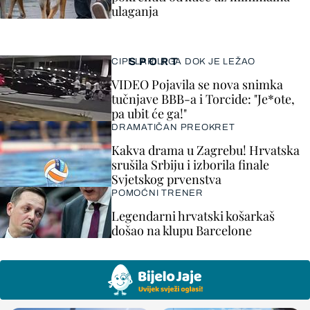
ulaganja
SPORT
CIPELARILI GA DOK JE LEŽAO
VIDEO Pojavila se nova snimka
tučnjave BBB-a i Torcide: "Je*ote,
pa ubit će ga!"
DRAMATIČAN PREOKRET
Kakva drama u Zagrebu! Hrvatska
srušila Srbiju i izborila finale
Svjetskog prvenstva
POMOĆNI TRENER
Legendarni hrvatski košarkaš
došao na klupu Barcelone