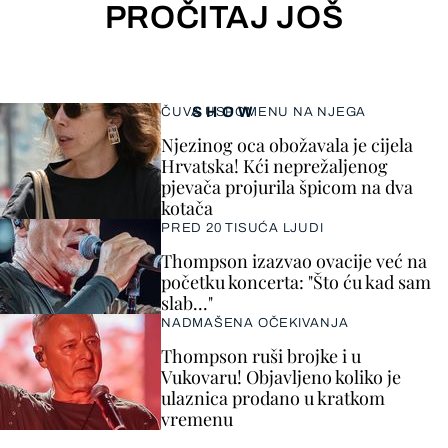
PROČITAJ JOŠ
SHOW
ČUVA USPOMENU NA NJEGA
Njezinog oca obožavala je cijela
Hrvatska! Kći neprežaljenog
pjevača projurila špicom na dva
kotača
PRED 20 TISUĆA LJUDI
Thompson izazvao ovacije već na
početku koncerta: "Što ću kad sam
slab..."
NADMAŠENA OČEKIVANJA
Thompson ruši brojke i u
Vukovaru! Objavljeno koliko je
ulaznica prodano u kratkom
vremenu