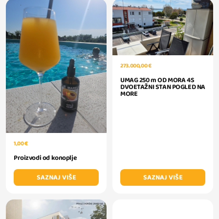
273.000,00 €
UMAG 250 m OD MORA 4S
DVOETAŽNI STAN POGLED NA
MORE
1,00 €
Proizvodi od konoplje
SAZNAJ VIŠE
SAZNAJ VIŠE