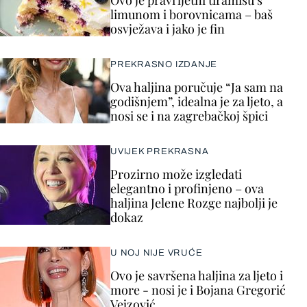
Ovo je pravi ljetni tiramisu s
limunom i borovnicama – baš
osvježava i jako je fin
PREKRASNO IZDANJE
Ova haljina poručuje “Ja sam na
godišnjem”, idealna je za ljeto, a
nosi se i na zagrebačkoj špici
UVIJEK PREKRASNA
Prozirno može izgledati
elegantno i profinjeno – ova
haljina Jelene Rozge najbolji je
dokaz
U NOJ NIJE VRUĆE
Ovo je savršena haljina za ljeto i
more - nosi je i Bojana Gregorić
Vejzović