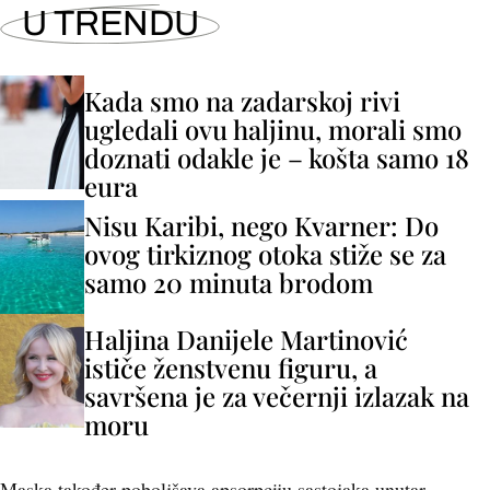
U TRENDU
Kada smo na zadarskoj rivi
ugledali ovu haljinu, morali smo
doznati odakle je – košta samo 18
eura
Nisu Karibi, nego Kvarner: Do
ovog tirkiznog otoka stiže se za
samo 20 minuta brodom
Haljina Danijele Martinović
ističe ženstvenu figuru, a
savršena je za večernji izlazak na
moru
Maska također poboljšava apsorpciju sastojaka unutar