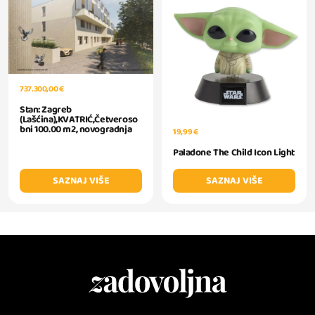
737.300,00 €
Stan: Zagreb
(Lašćina),KVATRIĆ,Četveroso
bni 100.00 m2, novogradnja
19,99 €
Paladone The Child Icon Light
SAZNAJ VIŠE
SAZNAJ VIŠE