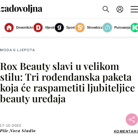
Dnevnik.hr
Vijesti
Sport
Showbizz
Putovanja
Slika nije dostupna
MODA & LJEPOTA
Rox Beauty slavi u velikom
Facebook
stilu: Tri rođendanska paketa
koja će raspametiti ljubiteljice
X
beauty uređaja
WhatsApp
Viber
17-10-2022
Piše
Nova Studio
KOMENTARI