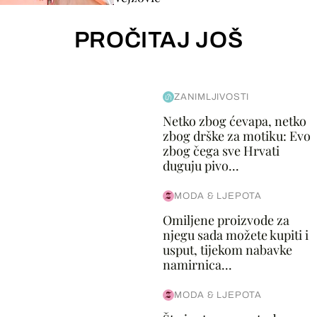
PROČITAJ JOŠ
ZANIMLJIVOSTI
Netko zbog ćevapa, netko
zbog drške za motiku: Evo
zbog čega sve Hrvati
duguju pivo...
MODA & LJEPOTA
Omiljene proizvode za
njegu sada možete kupiti i
usput, tijekom nabavke
namirnica...
MODA & LJEPOTA