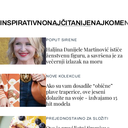
INSPIRATIVNO
NAJČITANIJE
NAJKOMEN
POPUT SIRENE
Haljina Danijele Martinović ističe
ženstvenu figuru, a savršena je za
večernji izlazak na moru
NOVE KOLEKCIJE
Ako su vam dosadile “obične”
plave traperice, ove jeseni
dolazite na svoje - izdvajamo 15
hit modela
PREJEDNOSTAVNO ZA SLOŽITI