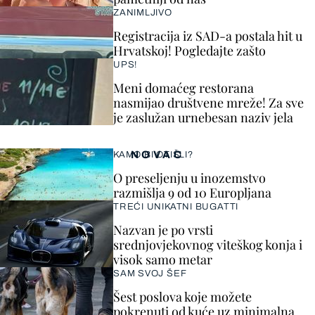
ZANIMLJIVO
Registracija iz SAD-a postala hit u
Hrvatskoj! Pogledajte zašto
UPS!
Meni domaćeg restorana
nasmijao društvene mreže! Za sve
je zaslužan urnebesan naziv jela
NOVAC
KAMO BI OTIŠLI?
O preseljenju u inozemstvo
razmišlja 9 od 10 Europljana
TREĆI UNIKATNI BUGATTI
Nazvan je po vrsti
srednjovjekovnog viteškog konja i
visok samo metar
SAM SVOJ ŠEF
Šest poslova koje možete
pokrenuti od kuće uz minimalna