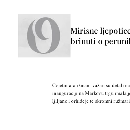
Mirisne ljepotic
brinuti o perun
Cvjetni aranžmani važan su detalj n
inauguraciji na Markovu trgu imala j
ljiljane i orhideje te skromni ružmar