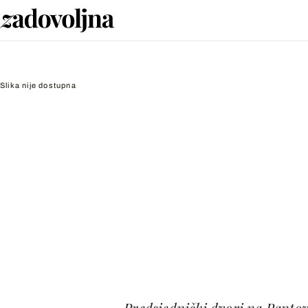
Slika nije dostupna
Predsjednički dvori na Pantov