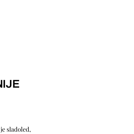
IJE
je sladoled,