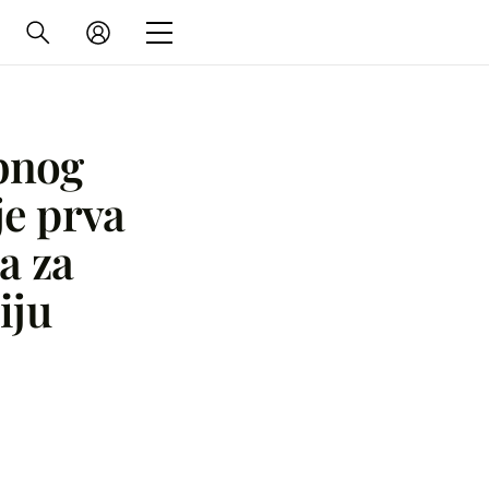
bnog
je prva
a za
iju