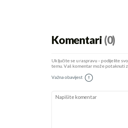
Komentari
(0)
Uključite se u raspravu – podijelite svo
temu. Vaš komentar može potaknuti zani
Važna obavijest
!