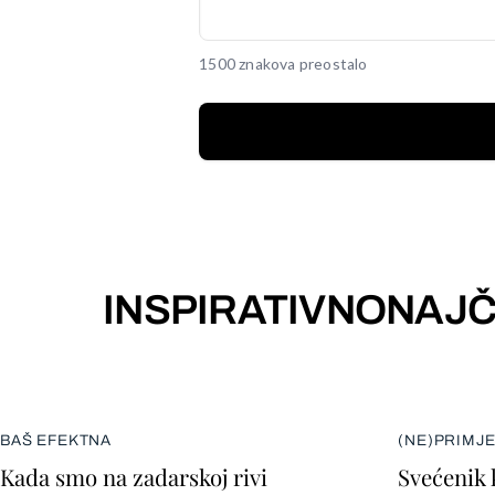
1500 znakova preostalo
INSPIRATIVNO
NAJČ
BAŠ EFEKTNA
(NE)PRIMJ
Kada smo na zadarskoj rivi
Svećenik 