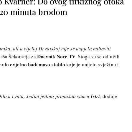
o Kvarner: Do ovog tirkiznog otoka
o 20 minuta brodom
nika, ali u cijeloj Hrvatskoj nije se uspjela nabaviti
Dnevnik Nove TV
 Saša Šekoranja za
. Stoga su se odlučili
cvjetno bademovo stablo
knulo
koje je unijelo svježinu i
ablo u cvatu. Jedno jedino pronašao sam u
Istri
, dodaje