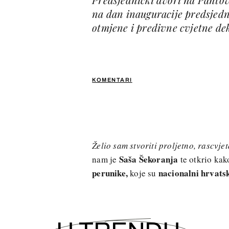
na dan inauguracije predsjedn
otmjene i predivne cvjetne de
KOMENTARI
Želio sam stvoriti proljetno, rascvj
Saša Šekoranja
nam je
te otkrio kak
perunike,
nacionalni hrvatsk
koje su