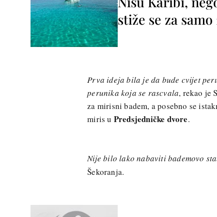
Nisu Karibi, neg
stiže se za sam
Prva ideja bila je da bude cvijet peru
perunika koja se rascvala
, rekao je
za mirisni badem, a posebno se ista
Predsjedničke dvore
miris u
.
Nije bilo lako nabaviti bademovo st
Šekoranja.