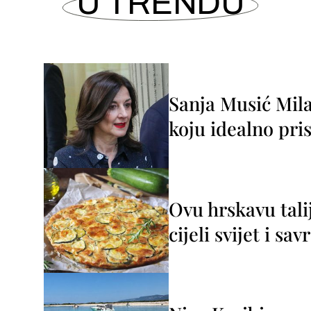
U TRENDU
Sanja Musić Mila
koju idealno pris
Ovu hrskavu tali
cijeli svijet i sa