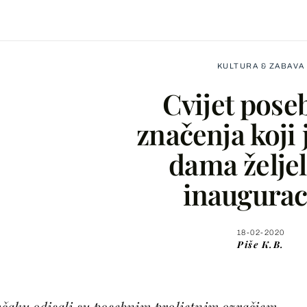
KULTURA & ZABAVA
Cvijet pose
značenja koji 
dama željel
Facebook
inaugurac
X
18-02-2020
Piše
K.B.
WhatsApp
Viber
čaku odisali su posebnim proljetnim ozračjem