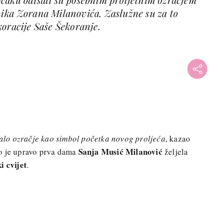
ika Zorana Milanovića. Zaslužne su za to
koracije Saše Šekoranje.
etalo ozračje kao simbol početka novog proljeća
, kazao
Sanja Musić Milanović
o je upravo prva dama
željela
i cvijet
.