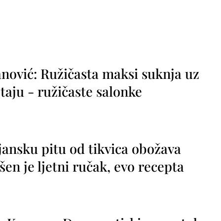
nović: Ružičasta maksi suknja uz
taju - ružičaste salonke
jansku pitu od tikvica obožava
vršen je ljetni ručak, evo recepta