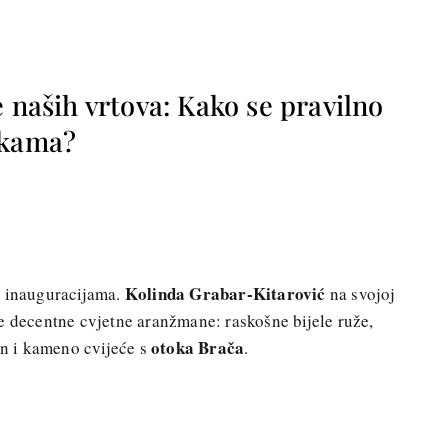
e naših vrtova: Kako se pravilno
ikama?
Kolinda Grabar-Kitarović
a inauguracijama.
na svojoj
e decentne cvjetne aranžmane: raskošne bijele ruže,
otoka Brača
in i kameno cvijeće s
.