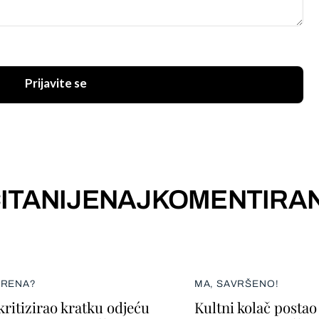
Prijavite se
ITANIJE
NAJKOMENTIRAN
ERENA?
MA, SAVRŠENO!
kritizirao kratku odjeću
Kultni kolač postao 