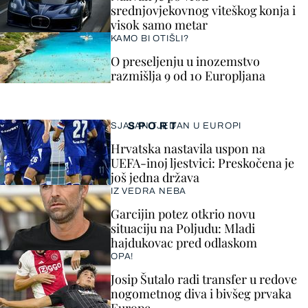
srednjovjekovnog viteškog konja i
visok samo metar
KAMO BI OTIŠLI?
O preseljenju u inozemstvo
razmišlja 9 od 10 Europljana
SPORT
SJAJAN TJEDAN U EUROPI
Hrvatska nastavila uspon na
UEFA-inoj ljestvici: Preskočena je
još jedna država
IZ VEDRA NEBA
Garcijin potez otkrio novu
situaciju na Poljudu: Mladi
hajdukovac pred odlaskom
OPA!
Josip Šutalo radi transfer u redove
nogometnog diva i bivšeg prvaka