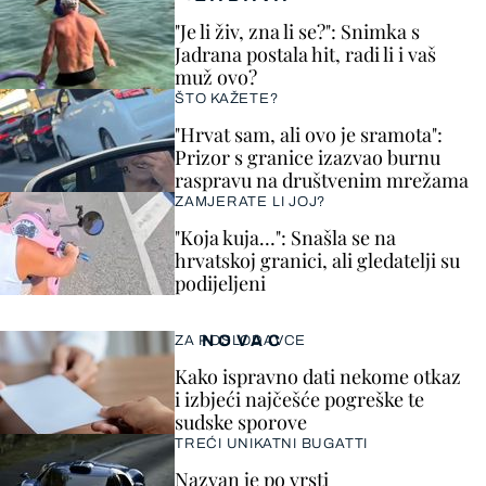
"Je li živ, zna li se?": Snimka s
Jadrana postala hit, radi li i vaš
muž ovo?
ŠTO KAŽETE?
"Hrvat sam, ali ovo je sramota":
Prizor s granice izazvao burnu
raspravu na društvenim mrežama
ZAMJERATE LI JOJ?
"Koja kuja…": Snašla se na
hrvatskoj granici, ali gledatelji su
podijeljeni
NOVAC
ZA POSLODAVCE
Kako ispravno dati nekome otkaz
i izbjeći najčešće pogreške te
sudske sporove
TREĆI UNIKATNI BUGATTI
Nazvan je po vrsti