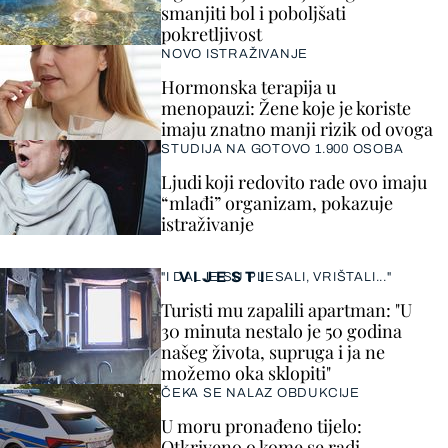
smanjiti bol i poboljšati
pokretljivost
NOVO ISTRAŽIVANJE
Hormonska terapija u
menopauzi: Žene koje je koriste
imaju znatno manji rizik od ovoga
STUDIJA NA GOTOVO 1.900 OSOBA
Ljudi koji redovito rade ovo imaju
“mlađi” organizam, pokazuje
istraživanje
VIJESTI
"I DALJE SU PLESALI, VRIŠTALI..."
Turisti mu zapalili apartman: "U
30 minuta nestalo je 50 godina
našeg života, supruga i ja ne
možemo oka sklopiti"
ČEKA SE NALAZ OBDUKCIJE
U moru pronađeno tijelo:
Otkriveno o kome se radi