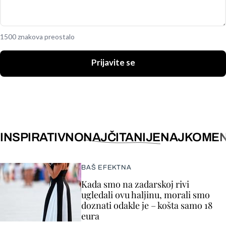
1500 znakova preostalo
Prijavite se
INSPIRATIVNO
NAJČITANIJE
NAJKOMEN
BAŠ EFEKTNA
Kada smo na zadarskoj rivi
ugledali ovu haljinu, morali smo
doznati odakle je – košta samo 18
eura