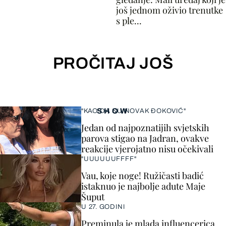
još jednom oživio trenutke
s ple...
PROČITAJ JOŠ
SHOW
"KAO DA SU NOVAK ĐOKOVIĆ"
Jedan od najpoznatijih svjetskih
parova stigao na Jadran, ovakve
reakcije vjerojatno nisu očekivali
"UUUUUUFFFF"
Vau, koje noge! Ružičasti badić
istaknuo je najbolje adute Maje
Šuput
U 27. GODINI
Preminula je mlada influencerica