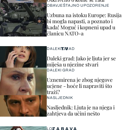
OBAVJEŠTAJNO UPOZORENJE
Uzbuna na istoku Europe: Rusija
bi mogla napasti, a poznato i
kada! Moguć i kopneni upad u
članicu NATO-a
TV
DALEKI GRAD
Daleki grad: Jako je ljuta jer se
miješa u njezine stvari
DALEKI GRAD
Uznemirena je zbog njegove
ucjene - hoće li napraviti što
traži?
NASLJEDNIK
Nasljednik: Ljuta je na njega i
zahtjeva da učini nešto
ZABAVA
LOL