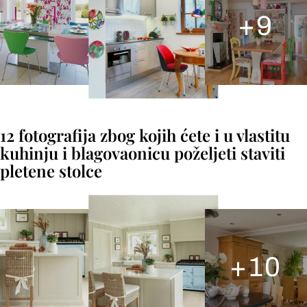
+
9
12 fotografija zbog kojih ćete i u vlastitu
kuhinju i blagovaonicu poželjeti staviti
pletene stolce
+
10