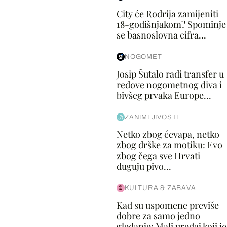
City će Rodrija zamijeniti
18-godišnjakom? Spominje
se basnoslovna cifra...
NOGOMET
Josip Šutalo radi transfer u
redove nogometnog diva i
bivšeg prvaka Europe...
ZANIMLJIVOSTI
Netko zbog ćevapa, netko
zbog drške za motiku: Evo
zbog čega sve Hrvati
duguju pivo...
KULTURA & ZABAVA
Kad su uspomene previše
dobre za samo jedno
gledanje: Mali uređaj koji je