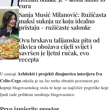
eura
Sanja Musić Milanović: Ružičasta
maksi suknja uz koju idealno
pristaju - ružičaste salonke
Ovu hrskavu talijansku pitu od
tikvica obožava cijeli svijet i
savršen je ljetni ručak, evo
recepta
Arhitekti i projekti
dizajnerica interijera Iva
U emisiji
Celio-Cega
otkrila je na što treba obratiti pozornost pri
kupnji blagovaonskog stola te koje su najčešće pogreške koje
ljudi rade prilikom uređenja blagovaonice.
Prvo izmjerite prostor