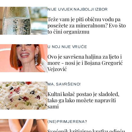
NIJE UVIJEK NAJBOLJI IZBOR
Teže vam je piti običnu vodu pa
posežete za mineralnom? Evo što
to čini organizmu
U NOJ NIJE VRUĆE
Ovo je savršena haljina za ljeto i
more - nosi je i Bojana Gregorić
Vejzović
MA, SAVRŠENO!
Kultni kolač postao je sladoled,
tako ga lako možete napraviti
sami
(NE)PRIMJERENA?
Svećenik kritizirao kratku odjeću