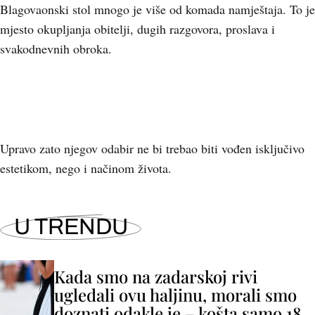
Blagovaonski stol mnogo je više od komada namještaja. To je
mjesto okupljanja obitelji, dugih razgovora, proslava i
svakodnevnih obroka.
Upravo zato njegov odabir ne bi trebao biti vođen isključivo
estetikom, nego i načinom života.
U TRENDU
Kada smo na zadarskoj rivi
ugledali ovu haljinu, morali smo
doznati odakle je – košta samo 18