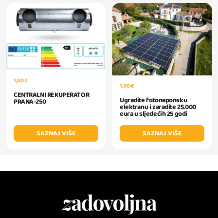
1,00 €
1,00 €
CENTRALNI REKUPERATOR
Ugradite fotonaponsku
PRANA-250
elektranu i zaradite 25.000
eura u sljedećih 25 godi
SAZNAJ VIŠE
SAZNAJ VIŠE