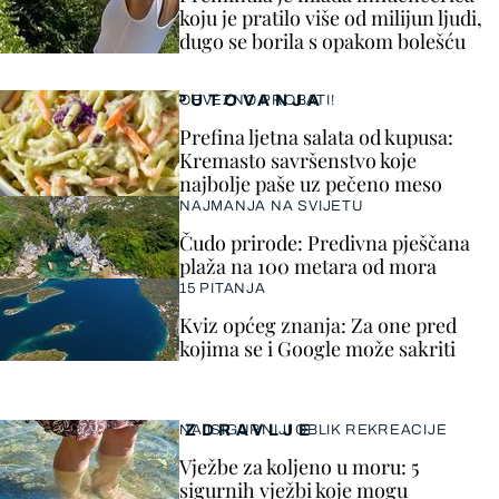
koju je pratilo više od milijun ljudi,
dugo se borila s opakom bolešću
PUTOVANJA
OBVEZNO PROBATI!
Prefina ljetna salata od kupusa:
Kremasto savršenstvo koje
najbolje paše uz pečeno meso
NAJMANJA NA SVIJETU
Čudo prirode: Predivna pješčana
plaža na 100 metara od mora
15 PITANJA
Kviz općeg znanja: Za one pred
kojima se i Google može sakriti
ZDRAVLJE
NAJSIGURNIJI OBLIK REKREACIJE
Vježbe za koljeno u moru: 5
sigurnih vježbi koje mogu