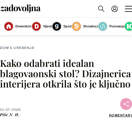
Dnevnik.hr
Vijesti
Sport
Showbizz
Putovanja
Važno je sve uskladiti sa svojim potrebama
(Foto: Shutterstock)
DOM & UREĐENJE
Kako odabrati idealan
Facebook
blagovaonski stol? Dizajnerica
interijera otkrila što je ključno
X
WhatsApp
01-07-2026
Piše
N. H.
KOMENTARI
Viber