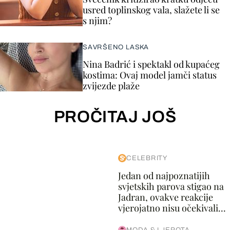
usred toplinskog vala, slažete li se
s njim?
SAVRŠENO LASKA
Nina Badrić i spektakl od kupaćeg
kostima: Ovaj model jamči status
zvijezde plaže
PROČITAJ JOŠ
CELEBRITY
Jedan od najpoznatijih
svjetskih parova stigao na
Jadran, ovakve reakcije
vjerojatno nisu očekivali...