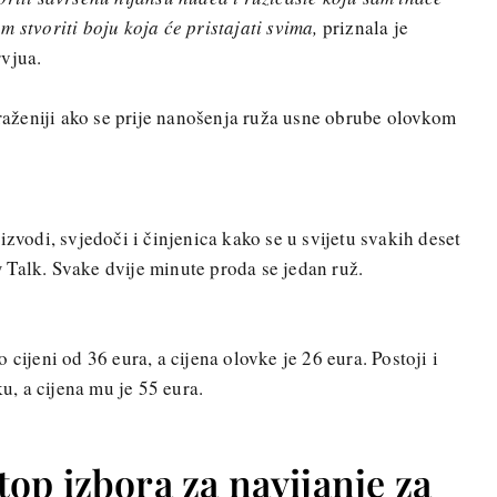
m stvoriti boju koja će pristajati svima,
priznala je
rvjua.
zraženiji ako se prije nanošenja ruža usne obrube olovkom
izvodi, svjedoči i činjenica kako se u svijetu svakih deset
Talk. Svake dvije minute proda se jedan ruž.
 cijeni od 36 eura, a cijena olovke je 26 eura. Postoji i
ku, a cijena mu je 55 eura.
top izbora za navijanje za