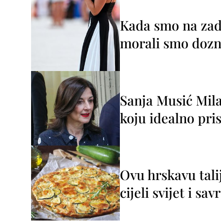
Kada smo na zada
morali smo dozna
Sanja Musić Mila
koju idealno pris
Ovu hrskavu tali
cijeli svijet i sa