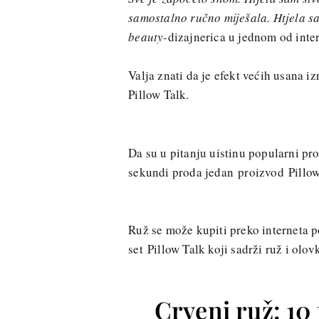
samostalno ručno miješala. Htjela sa
beauty-
dizajnerica u jednom od inte
Valja znati da je efekt većih usana i
Pillow Talk.
Da su u pitanju uistinu popularni pro
sekundi proda jedan proizvod Pillow 
Ruž se može kupiti preko interneta po
set Pillow Talk koji sadrži ruž i olov
Crveni ruž: 10 