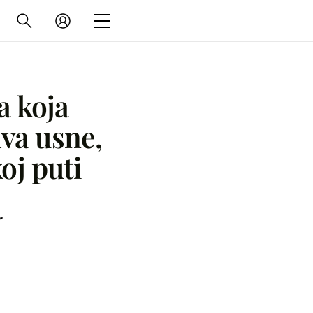
a koja
va usne,
oj puti
r