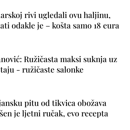
rskoj rivi ugledali ovu haljinu,
ti odakle je – košta samo 18 eura
nović: Ružičasta maksi suknja uz
taju - ružičaste salonke
jansku pitu od tikvica obožava
vršen je ljetni ručak, evo recepta