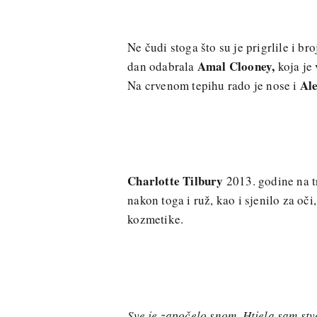
Ne čudi stoga što su je prigrlile i br
Amal Clooney,
dan odabrala
koja je 
Al
Na crvenom tepihu rado je nose i
Charlotte Tilbury
2013. godine na tr
nakon toga i ruž, kao i sjenilo za o
kozmetike.
Sve je započelo snom. Htjela sam stv