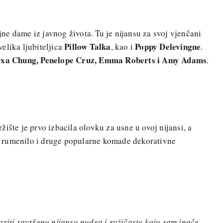
ojne dame iz javnog života. Tu je nijansu za svoj vjenčani
Pillow Talka
Poppy Delevingne
velika ljubiteljica
, kao i
.
exa Chung, Penelope Cruz, Emma Roberts i Amy Adams
.
žište je prvo izbacila olovku za usne u ovoj nijansi, a
či, rumenilo i druge popularne komade dekorativne
oriti savršenu nijansu nudea i ružičaste koju sam inače