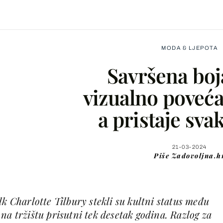
MODA & LJEPOTA
Savršena boj
vizualno poveća
a pristaje svak
Facebook
X
21-03-2024
Piše
Zadovoljna.h
WhatsApp
lk Charlotte Tilbury stekli su kultni status među
Viber
na tržištu prisutni tek desetak godina. Razlog za