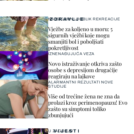
ZDRAVLJE
NAJSIGURNIJI OBLIK REKREACIJE
Vježbe za koljeno u moru: 5
sigurnih vježbi koje mogu
smanjiti bol i poboljšati
pokretljivost
IZNENAĐUJUĆA VEZA
Novo istraživanje otkriva zašto
osobe s depresijom drugačije
reagiraju na lajkove
ALARMANTNI REZULTATI NOVE
STUDIJE
Više od trećine žena ne zna da
prolazi kroz perimenopauzu! Evo
zašto su simptomi toliko
zbunjujući
VIJESTI
U ZAGORJU