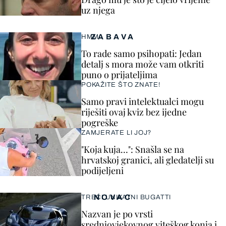
uz njega
ZABAVA
HMM…
To rade samo psihopati: Jedan
detalj s mora može vam otkriti
puno o prijateljima
POKAŽITE ŠTO ZNATE!
Samo pravi intelektualci mogu
riješiti ovaj kviz bez ijedne
pogreške
ZAMJERATE LI JOJ?
"Koja kuja…": Snašla se na
hrvatskoj granici, ali gledatelji su
podijeljeni
NOVAC
TREĆI UNIKATNI BUGATTI
Nazvan je po vrsti
srednjovjekovnog viteškog konja i