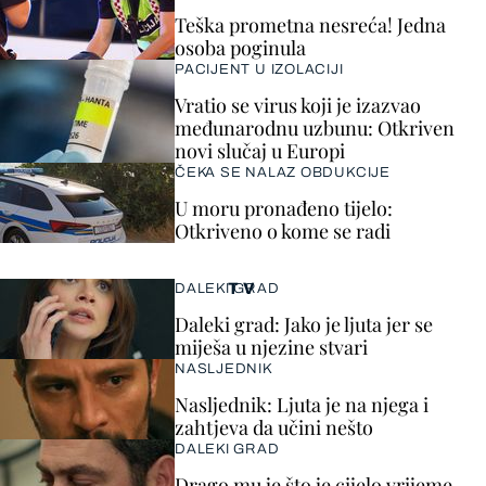
Teška prometna nesreća! Jedna
osoba poginula
PACIJENT U IZOLACIJI
Vratio se virus koji je izazvao
međunarodnu uzbunu: Otkriven
novi slučaj u Europi
ČEKA SE NALAZ OBDUKCIJE
U moru pronađeno tijelo:
Otkriveno o kome se radi
TV
DALEKI GRAD
Daleki grad: Jako je ljuta jer se
miješa u njezine stvari
NASLJEDNIK
Nasljednik: Ljuta je na njega i
zahtjeva da učini nešto
DALEKI GRAD
Drago mu je što je cijelo vrijeme