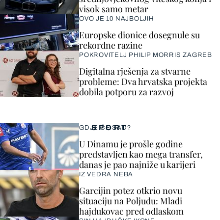
visok samo metar
OVO JE 10 NAJBOLJIH
Europske dionice dosegnule su
rekordne razine
POKROVITELJ PHILIP MORRIS ZAGREB
Digitalna rješenja za stvarne
probleme: Dva hrvatska projekta
dobila potporu za razvoj
SPORT
GDJE ĆE SAD?
U Dinamu je prošle godine
predstavljen kao mega transfer,
danas je pao najniže u karijeri
IZ VEDRA NEBA
Garcijin potez otkrio novu
situaciju na Poljudu: Mladi
hajdukovac pred odlaskom