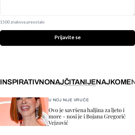
1500 znakova preostalo
Prijavite se
INSPIRATIVNO
NAJČITANIJE
NAJKOMEN
U NOJ NIJE VRUĆE
Ovo je savršena haljina za ljeto i
more - nosi je i Bojana Gregorić
Vejzović