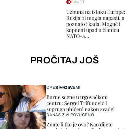
SVIJET
Uzbuna na istoku Europe:
Rusija bi mogla napasti, a
poznato i kada! Moguć i
kopneni upad u članicu
NATO-a...
PROČITAJ JOŠ
SHOW
OPET PROBLEMI
Burne scene u trgovačkom
centru: Sergej Trifunović i
supruga uhićeni nakon svađe!
DANAS ŽIVI POVUČENO
Znate li tko je ovo? Kao dijete