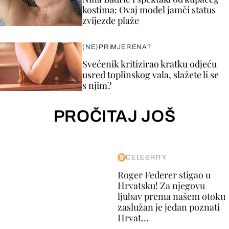
kostima: Ovaj model jamči status
zvijezde plaže
(NE)PRIMJERENA?
Svećenik kritizirao kratku odjeću
usred toplinskog vala, slažete li se
s njim?
PROČITAJ JOŠ
CELEBRITY
Roger Federer stigao u
Hrvatsku! Za njegovu
ljubav prema našem otoku
zaslužan je jedan poznati
Hrvat...