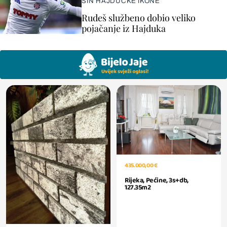
SIN HAJDUČKE IKONE
Rudeš službeno dobio veliko
pojačanje iz Hajduka
435.000,00 €
Rijeka, Pećine, 3s+db,
127.35m2