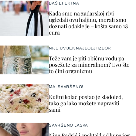
BAŠ EFEKTNA
Kada smo na zadarskoj rivi
ugledali ovu haljinu, morali smo
doznati odakle je – košta samo 18
eura
NIJE UVIJEK NAJBOLJI IZBOR
Teže vam je piti običnu vodu pa
posežete za mineralnom? Evo što
to čini organizmu
MA, SAVRŠENO!
Kultni kolač postao je sladoled,
tako ga lako možete napraviti
sami
SAVRŠENO LASKA
Nina Badrić i spektakl od kupaćeg