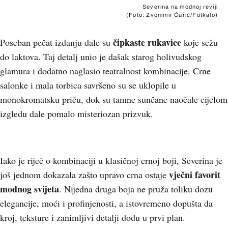
Severina na modnoj reviji
(Foto: Zvonimir Ćurić/Fotkalo)
čipkaste rukavice
Poseban pečat izdanju dale su
koje sežu
do laktova. Taj detalj unio je dašak starog holivudskog
glamura i dodatno naglasio teatralnost kombinacije. Crne
salonke i mala torbica savršeno su se uklopile u
monokromatsku priču, dok su tamne sunčane naočale cijelom
izgledu dale pomalo misteriozan prizvuk.
+
3
Iako je riječ o kombinaciji u klasičnoj crnoj boji, Severina je
vječni favorit
još jednom dokazala zašto upravo crna ostaje
modnog svijeta
. Nijedna druga boja ne pruža toliku dozu
elegancije, moći i profinjenosti, a istovremeno dopušta da
kroj, teksture i zanimljivi detalji dođu u prvi plan.