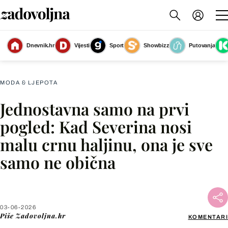
Dnevnik.hr
Vijesti
Sport
Showbizz
Putovanja
Severina
(Foto: John Pavlish)
MODA & LJEPOTA
Jednostavna samo na prvi
Facebook
pogled: Kad Severina nosi
malu crnu haljinu, ona je sve
X
samo ne obična
WhatsApp
Viber
03-06-2026
Piše
Zadovoljna.hr
KOMENTARI