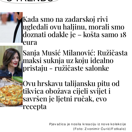
Kada smo na zadarskoj rivi
ugledali ovu haljinu, morali smo
doznati odakle je – košta samo 18
eura
Sanja Musić Milanović: Ružičasta
maksi suknja uz koju idealno
pristaju - ružičaste salonke
Ovu hrskavu talijansku pitu od
tikvica obožava cijeli svijet i
savršen je ljetni ručak, evo
recepta
Pjevačica je nosila kreaciju iz nove kolekcije
(Foto: Zvonimir Ćurić/Fotkalo)