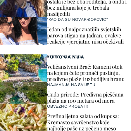
ostala je bez oba roditelja, a onda i
bez milijuna koje je trebala
naslijediti
"KAO DA SU NOVAK ĐOKOVIĆ"
Jedan od najpoznatijih svjetskih
parova stigao na Jadran, ovakve
reakcije vjerojatno nisu očekivali
PUTOVANJA
VODIČ PO OTOKU
Veličanstveni Brač: Kameni otok
na kojem ćete pronaći pustinju,
predivne plaže i uzbudljivu hranu
NAJMANJA NA SVIJETU
Čudo prirode: Predivna pješčana
plaža na 100 metara od mora
OBVEZNO PROBATI!
Prefina ljetna salata od kupusa:
Kremasto savršenstvo koje
najbolje paše uz pečeno meso