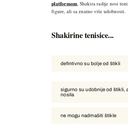
platformom
, Shakira radije nosi ten
figure, ali sa znatno više udobnosti.
Shakirine tenisice...
defintivno su bolje od štikli
defintivno su bolje od štikli
sigurno su udobnije od štikli, a
sigurno su udobnije od štikli, a
nosila
nikad nosila
ne mogu nadmašiti štikle
ne mogu nadmašiti štikle