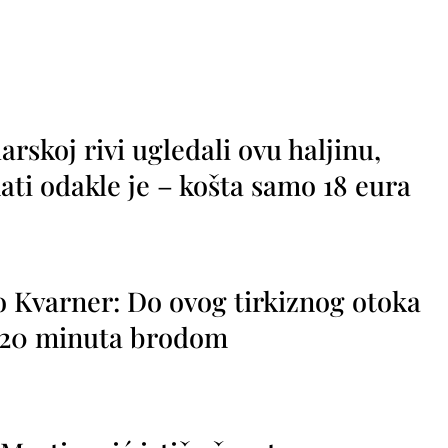
rskoj rivi ugledali ovu haljinu,
ti odakle je – košta samo 18 eura
o Kvarner: Do ovog tirkiznog otoka
o 20 minuta brodom