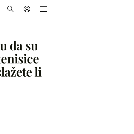
u da su
tenisice
slažete li