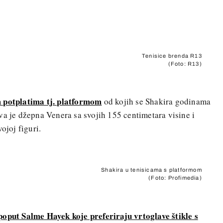
Tenisice brenda R13
(Foto: R13)
m potplatima tj. platformom
od kojih se Shakira godinama
va je džepna Venera sa svojih 155 centimetara visine i
ojoj figuri.
Shakira u tenisicama s platformom
(Foto: Profimedia)
poput Salme Hayek koje preferiraju vrtoglave štikle s