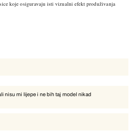
isice koje osiguravaju isti vizualni efekt produživanja
li nisu mi lijepe i ne bih taj model nikad
li nisu mi lijepe i ne bih taj model