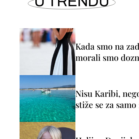
U TRENDU
Kada smo na zada
morali smo dozna
Nisu Karibi, neg
stiže se za sam