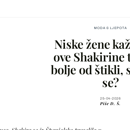
MODA & LJEPOTA
Niske žene kaž
ove Shakirine 
bolje od štikli, 
Facebook
se?
X
25-04-2026
Piše
D. Š.
WhatsApp
Viber
ea, Shakira se iz Španjolske preselila u