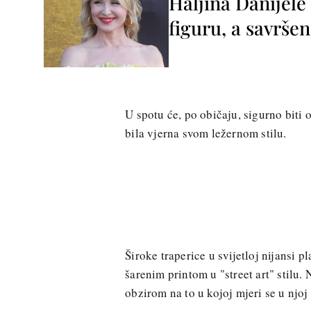
Haljina Danijele
figuru, a savršen
U spotu će, po običaju, sigurno biti 
bila vjerna svom ležernom stilu.
Široke traperice u svijetloj nijansi 
šarenim printom u "street art" stilu. 
obzirom na to u kojoj mjeri se u njoj 