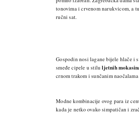
pomno izabran. Zagrebačka dama sta
tonovima i crvenom narukvicom, a tu
ručni sat.
Gospodin nosi lagane bijele hlače i 
ljetnih mokasin
smeđe cipele u stilu
crnom trakom i sunčanim naočalama
Modne kombinacije ovog para iz cent
kada je netko ovako simpatičan i zra