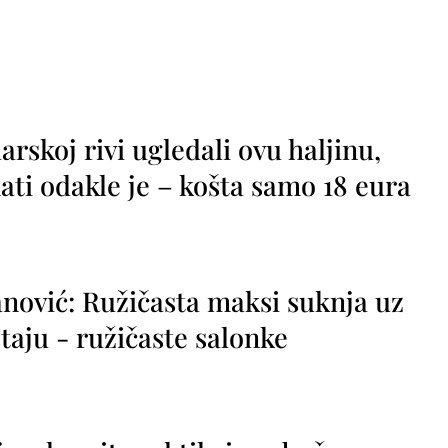
rskoj rivi ugledali ovu haljinu,
ti odakle je – košta samo 18 eura
nović: Ružičasta maksi suknja uz
taju - ružičaste salonke