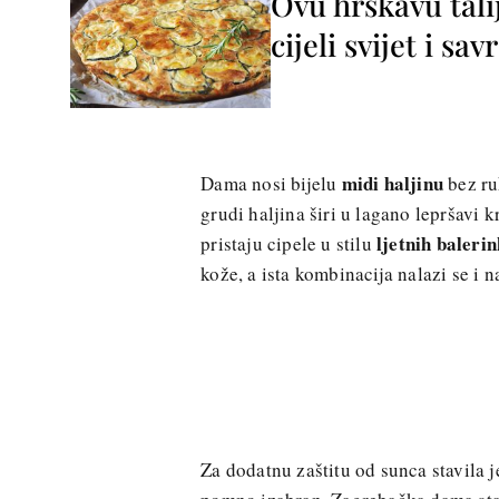
Ovu hrskavu tali
cijeli svijet i sa
midi haljinu
Dama nosi bijelu
bez ruk
grudi haljina širi u lagano lepršavi 
ljetnih balerin
pristaju cipele u stilu
kože, a ista kombinacija nalazi se i 
Za dodatnu zaštitu od sunca stavila je