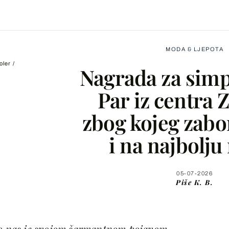
MODA & LJEPOTA
oler /
Nagrada za simp
Par iz centra 
zbog kojeg zabo
Facebook
i na najbolj
X
05-07-2026
Piše
K. B.
WhatsApp
Viber
io nas je svojom šarmantnom pojavom,