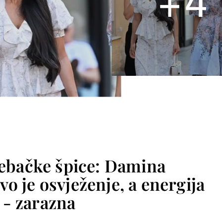
+
4
rebačke špice: Damina
o je osvježenje, a energija
- zarazna